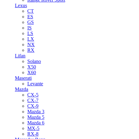
Lexus
CT
ES
GS
IS
LS
LX
NX
RX
Lifan
Solano
X50
X60
Maserati
Levante
Mazda
CX-5
CX-7
CX-9
Mazda 3
Mazda 5
Mazda 6
MX-5
RX-8