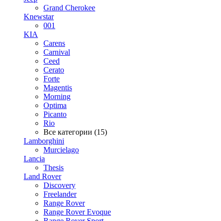
Grand Cherokee
Knewstar
001
KIA
Carens
Carnival
Ceed
Cerato
Forte
Magentis
Morning
Optima
Picanto
Rio
Все категории (15)
Lamborghini
Murcielago
Lancia
Thesis
Land Rover
Discovery
Freelander
Range Rover
Range Rover Evoque
Range Rover Sport