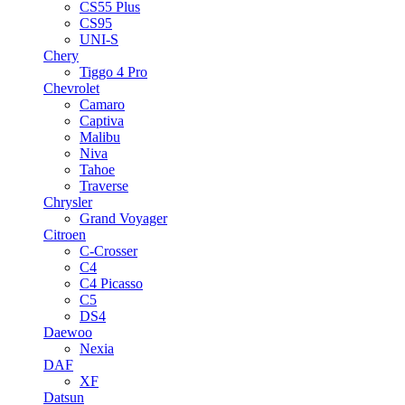
CS55 Plus
CS95
UNI-S
Chery
Tiggo 4 Pro
Chevrolet
Camaro
Captiva
Malibu
Niva
Tahoe
Traverse
Chrysler
Grand Voyager
Citroen
C-Crosser
C4
C4 Picasso
C5
DS4
Daewoo
Nexia
DAF
XF
Datsun