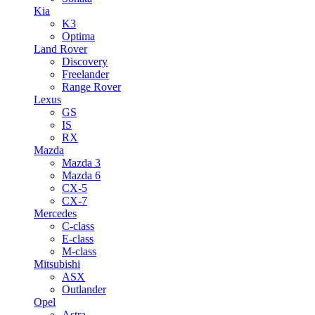
Kia
K3
Optima
Land Rover
Discovery
Freelander
Range Rover
Lexus
GS
IS
RX
Mazda
Mazda 3
Mazda 6
CX-5
CX-7
Mercedes
C-class
E-class
M-class
Mitsubishi
ASX
Outlander
Opel
Astra