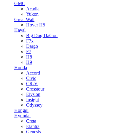
GMC
Acadia
Yukon
Great Wall
Hover H5
Haval
Big Dog DaGou
F7x
Dargo
F7
H8
H9
Honda
Accord
Civic
CR-V
Crosstour
Elysion
Insight
Odyssey
Hongqi
Hyundai
Creta
Elantra
Genesis