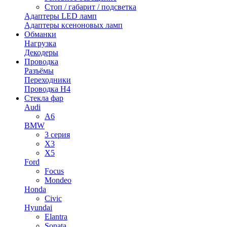
Стоп / габарит / подсветка
Адаптеры LED ламп
Адаптеры ксеноновых ламп
Обманки
Нагрузка
Декодеры
Проводка
Разъёмы
Переходники
Проводка H4
Стекла фар
Audi
A6
BMW
3 серия
X3
X5
Ford
Focus
Mondeo
Honda
Civic
Hyundai
Elantra
Sonata