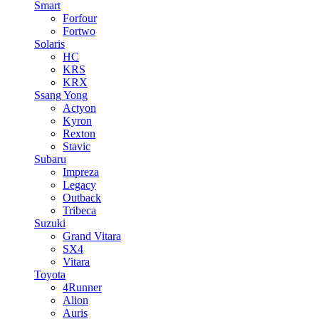
Smart
Forfour
Fortwo
Solaris
HC
KRS
KRX
Ssang Yong
Actyon
Kyron
Rexton
Stavic
Subaru
Impreza
Legacy
Outback
Tribeca
Suzuki
Grand Vitara
SX4
Vitara
Toyota
4Runner
Alion
Auris