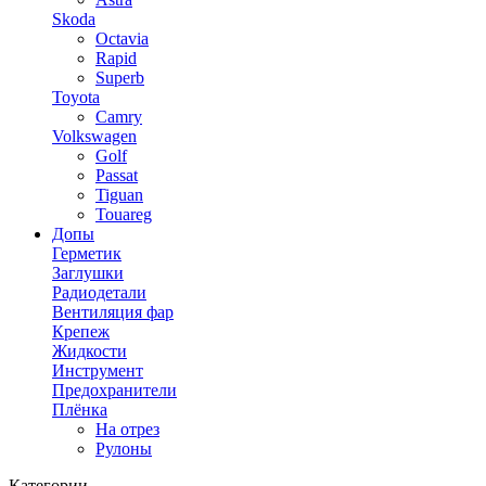
Skoda
Octavia
Rapid
Superb
Toyota
Camry
Volkswagen
Golf
Passat
Tiguan
Touareg
Допы
Герметик
Заглушки
Радиодетали
Вентиляция фар
Крепеж
Жидкости
Инструмент
Предохранители
Плёнка
На отрез
Рулоны
Категории