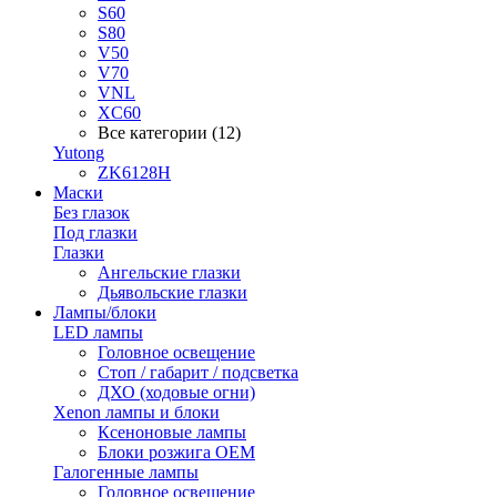
S60
S80
V50
V70
VNL
XC60
Все категории (12)
Yutong
ZK6128H
Маски
Без глазок
Под глазки
Глазки
Ангельские глазки
Дьявольские глазки
Лампы/блоки
LED лампы
Головное освещение
Стоп / габарит / подсветка
ДХО (ходовые огни)
Xenon лампы и блоки
Ксеноновые лампы
Блоки розжига OEM
Галогенные лампы
Головное освещение