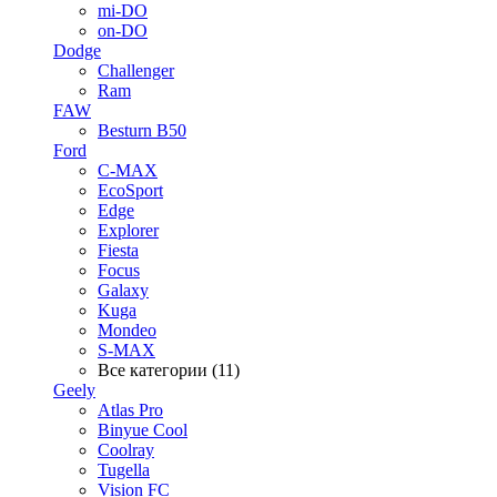
mi-DO
on-DO
Dodge
Challenger
Ram
FAW
Besturn B50
Ford
C-MAX
EcoSport
Edge
Explorer
Fiesta
Focus
Galaxy
Kuga
Mondeo
S-MAX
Все категории (11)
Geely
Atlas Pro
Binyue Cool
Coolray
Tugella
Vision FC