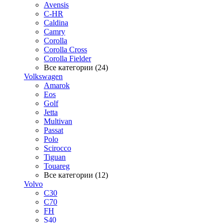
Avensis
C-HR
Caldina
Camry
Corolla
Corolla Cross
Corolla Fielder
Все категории (24)
Volkswagen
Amarok
Eos
Golf
Jetta
Multivan
Passat
Polo
Scirocco
Tiguan
Touareg
Все категории (12)
Volvo
C30
C70
FH
S40