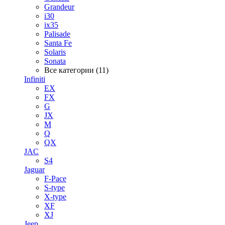
Grandeur
i30
ix35
Palisade
Santa Fe
Solaris
Sonata
Все категории (11)
Infiniti
EX
FX
G
JX
M
Q
QX
JAC
S4
Jaguar
F-Pace
S-type
X-type
XF
XJ
Jeep