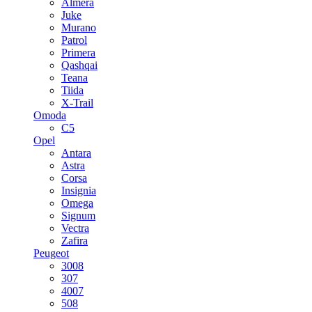
Almera
Juke
Murano
Patrol
Primera
Qashqai
Teana
Tiida
X-Trail
Omoda
C5
Opel
Antara
Astra
Corsa
Insignia
Omega
Signum
Vectra
Zafira
Peugeot
3008
307
4007
508