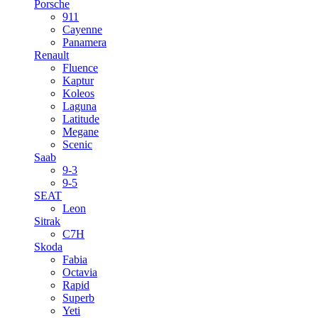
Porsche
911
Cayenne
Panamera
Renault
Fluence
Kaptur
Koleos
Laguna
Latitude
Megane
Scenic
Saab
9-3
9-5
SEAT
Leon
Sitrak
C7H
Skoda
Fabia
Octavia
Rapid
Superb
Yeti