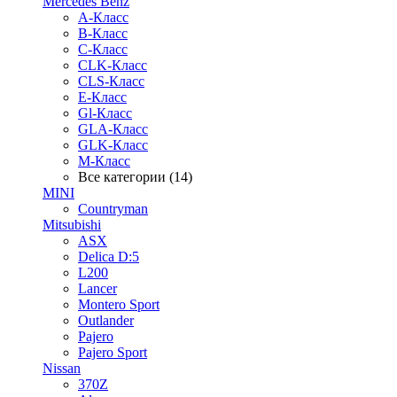
Mercedes Benz
A-Класс
B-Класс
C-Класс
CLK-Класс
CLS-Класс
E-Класс
Gl-Класс
GLA-Класс
GLK-Класс
M-Класс
Все категории (14)
MINI
Countryman
Mitsubishi
ASX
Delica D:5
L200
Lancer
Montero Sport
Outlander
Pajero
Pajero Sport
Nissan
370Z