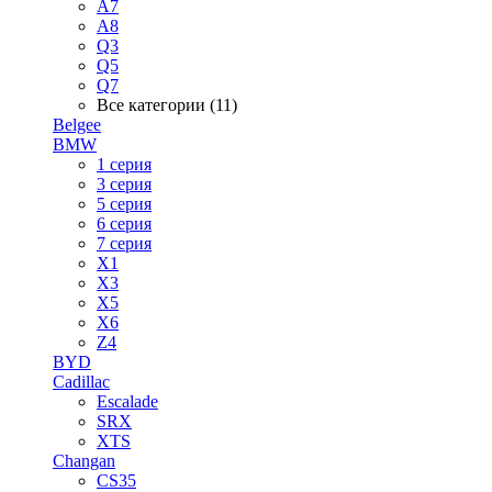
A7
A8
Q3
Q5
Q7
Все категории (11)
Belgee
BMW
1 серия
3 серия
5 серия
6 серия
7 серия
X1
X3
X5
X6
Z4
BYD
Cadillac
Escalade
SRX
XTS
Changan
CS35