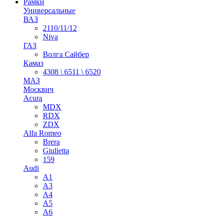
Рамки
Универсальные
ВАЗ
2110/11/12
Niva
ГАЗ
Волга Сайбер
Камаз
4308 \ 6511 \ 6520
МАЗ
Москвич
Acura
MDX
RDX
ZDX
Alfa Romeo
Brera
Giulietta
159
Audi
A1
A3
A4
A5
A6