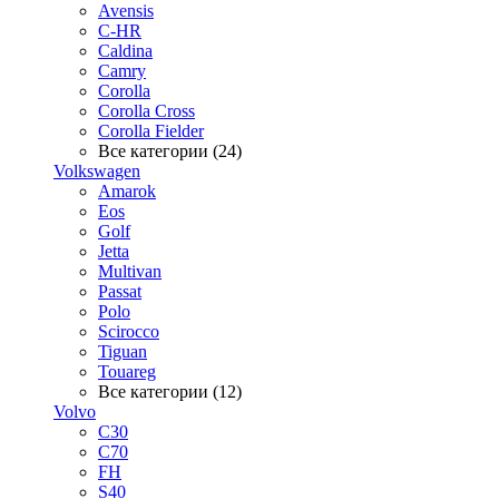
Avensis
C-HR
Caldina
Camry
Corolla
Corolla Cross
Corolla Fielder
Все категории (24)
Volkswagen
Amarok
Eos
Golf
Jetta
Multivan
Passat
Polo
Scirocco
Tiguan
Touareg
Все категории (12)
Volvo
C30
C70
FH
S40