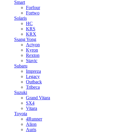
Smart
Forfour
Fortwo
Solaris
HC
KRS
KRX
Ssang Yong
Actyon
Kyron
Rexton
Stavic
Subaru
Impreza
Legacy
Outback
Tribeca
Suzuki
Grand Vitara
SX4
Vitara
Toyota
4Runner
Alion
Auris