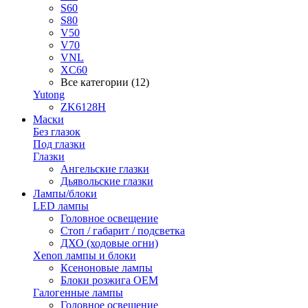
S60
S80
V50
V70
VNL
XC60
Все категории (12)
Yutong
ZK6128H
Маски
Без глазок
Под глазки
Глазки
Ангельские глазки
Дьявольские глазки
Лампы/блоки
LED лампы
Головное освещение
Стоп / габарит / подсветка
ДХО (ходовые огни)
Xenon лампы и блоки
Ксеноновые лампы
Блоки розжига OEM
Галогенные лампы
Головное освещение