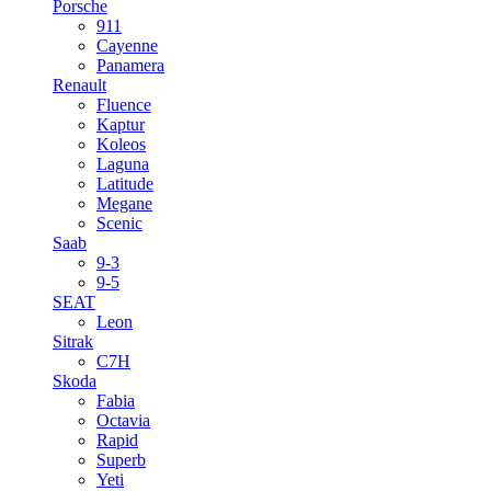
Porsche
911
Cayenne
Panamera
Renault
Fluence
Kaptur
Koleos
Laguna
Latitude
Megane
Scenic
Saab
9-3
9-5
SEAT
Leon
Sitrak
C7H
Skoda
Fabia
Octavia
Rapid
Superb
Yeti