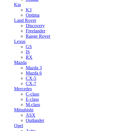
Kia
K3
Optima
Land Rover
Discovery
Freelander
Range Rover
Lexus
GS
IS
RX
Mazda
Mazda 3
Mazda 6
CX-5
CX-7
Mercedes
C-class
E-class
M-class
Mitsubishi
ASX
Outlander
Opel
Astra