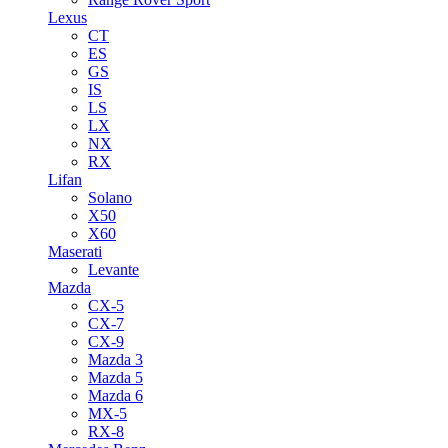
Lexus
CT
ES
GS
IS
LS
LX
NX
RX
Lifan
Solano
X50
X60
Maserati
Levante
Mazda
CX-5
CX-7
CX-9
Mazda 3
Mazda 5
Mazda 6
MX-5
RX-8