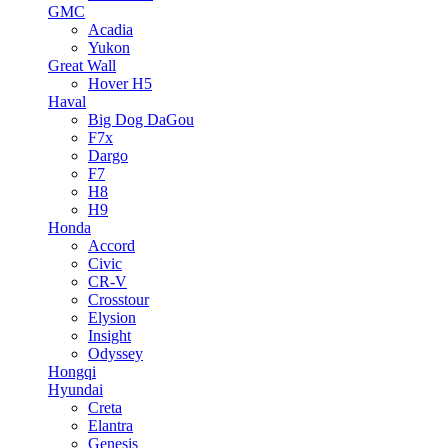
GMC
Acadia
Yukon
Great Wall
Hover H5
Haval
Big Dog DaGou
F7x
Dargo
F7
H8
H9
Honda
Accord
Civic
CR-V
Crosstour
Elysion
Insight
Odyssey
Hongqi
Hyundai
Creta
Elantra
Genesis