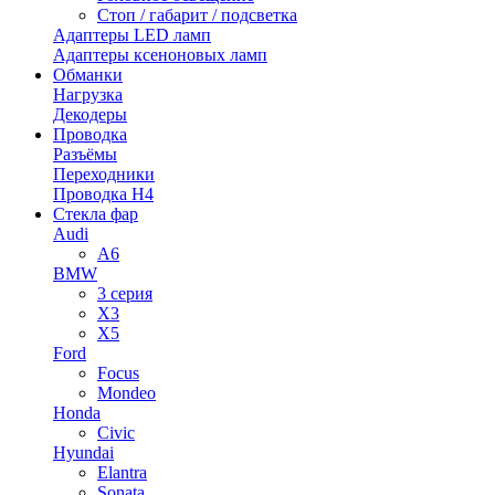
Стоп / габарит / подсветка
Адаптеры LED ламп
Адаптеры ксеноновых ламп
Обманки
Нагрузка
Декодеры
Проводка
Разъёмы
Переходники
Проводка H4
Стекла фар
Audi
A6
BMW
3 серия
X3
X5
Ford
Focus
Mondeo
Honda
Civic
Hyundai
Elantra
Sonata