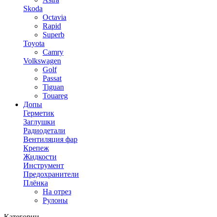
Skoda
Octavia
Rapid
Superb
Toyota
Camry
Volkswagen
Golf
Passat
Tiguan
Touareg
Допы
Герметик
Заглушки
Радиодетали
Вентиляция фар
Крепеж
Жидкости
Инструмент
Предохранители
Плёнка
На отрез
Рулоны
Категории