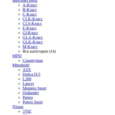
Mercedes Benz
A-Класс
B-Класс
C-Класс
CLK-Класс
CLS-Класс
E-Класс
Gl-Класс
GLA-Класс
GLK-Класс
M-Класс
Все категории (14)
MINI
Countryman
Mitsubishi
ASX
Delica D:5
L200
Lancer
Montero Sport
Outlander
Pajero
Pajero Sport
Nissan
370Z