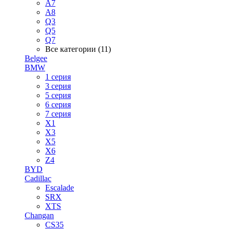
A7
A8
Q3
Q5
Q7
Все категории (11)
Belgee
BMW
1 серия
3 серия
5 серия
6 серия
7 серия
X1
X3
X5
X6
Z4
BYD
Cadillac
Escalade
SRX
XTS
Changan
CS35