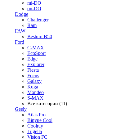
mi-DO
on-DO
Dodge
Challenger
Ram
FAW
Besturn B50
Ford
C-MAX
EcoSport
Edge
Explorer
Fiesta
Focus
Galaxy
Kuga
Mondeo
S-MAX
Все категории (11)
Geely
Atlas Pro
Binyue Cool
Coolray
Tugella
Vision FC