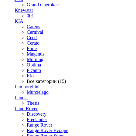
Grand Cherokee
Knewstar
001
KIA
Carens
Carnival
Ceed
Cerato
Forte
Magentis
Morning
Optima
Picanto
Rio
Все категории (15)
Lamborghini
Murcielago
Lancia
Thesis
Land Rover
Discovery
Freelander
Range Rover
Range Rover Evoque
Range Rover Sport