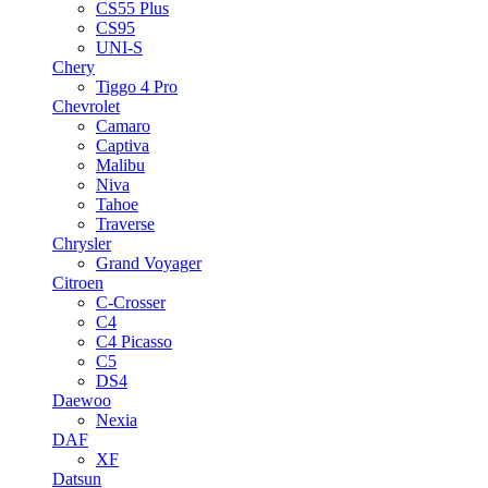
CS55 Plus
CS95
UNI-S
Chery
Tiggo 4 Pro
Chevrolet
Camaro
Captiva
Malibu
Niva
Tahoe
Traverse
Chrysler
Grand Voyager
Citroen
C-Crosser
C4
C4 Picasso
C5
DS4
Daewoo
Nexia
DAF
XF
Datsun