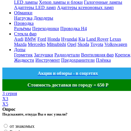
LED лампы
Xenon лампы и блоки
Галогенные лампы
Адаптеры LED ламп
Адаптеры ксеноновых ламп
Обманки
Нагрузка
Декодеры
Проводка
Разъёмы
Переходники
Проводка H4
Стекла фар
Audi
BMW
Ford
Honda
Hyundai
Kia
Land Rover
Lexus
Mazda
Mercedes
Mitsubishi
Opel
Skoda
Toyota
Volkswagen
Допы
Герметик
Заглушки
Радиодетали
Вентиляция фар
Крепеж
Жидкости
Инструмент
Предохранители
Плёнка
Акции и обзоры - в соцсетях
Стоимость доставки по городу = 650 Р
3 серия
X3
X5
Опрос
Подскажите, откуда Вы о нас узнали?
от знакомых