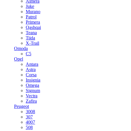
Almera
Juke
Murano
Patrol
Primera
Qashqai
Teana
Tiida
X-Trail
Omoda
C5
Opel
Antara
Astra
Corsa
Insignia
Omega
Signum
Vectra
Zafira
Peugeot
3008
307
4007
508