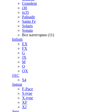
Grandeur
i30
ix35
Palisade
Santa Fe
Solaris
Sonata
Все категории (11)
Infiniti
EX
FX
G
JX
M
Q
QX
JAC
S4
Jaguar
F-Pace
S-type
X-type
XF
XJ
Jeep