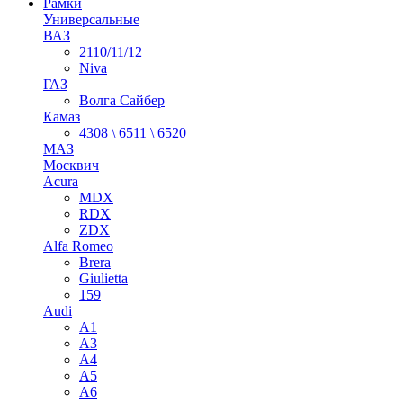
Рамки
Универсальные
ВАЗ
2110/11/12
Niva
ГАЗ
Волга Сайбер
Камаз
4308 \ 6511 \ 6520
МАЗ
Москвич
Acura
MDX
RDX
ZDX
Alfa Romeo
Brera
Giulietta
159
Audi
A1
A3
A4
A5
A6