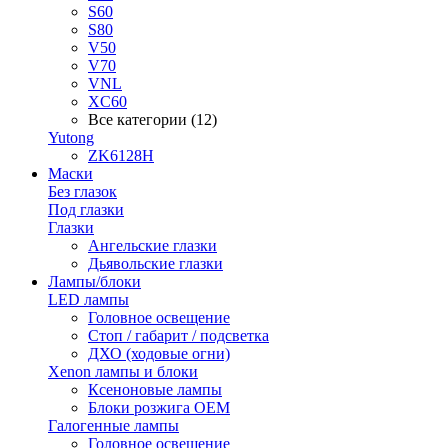
S60
S80
V50
V70
VNL
XC60
Все категории (12)
Yutong
ZK6128H
Маски
Без глазок
Под глазки
Глазки
Ангельские глазки
Дьявольские глазки
Лампы/блоки
LED лампы
Головное освещение
Стоп / габарит / подсветка
ДХО (ходовые огни)
Xenon лампы и блоки
Ксеноновые лампы
Блоки розжига OEM
Галогенные лампы
Головное освещение