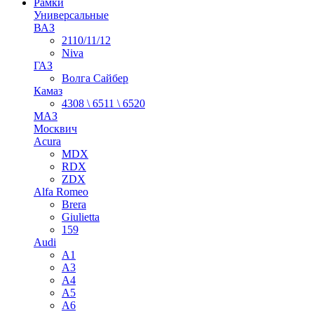
Рамки
Универсальные
ВАЗ
2110/11/12
Niva
ГАЗ
Волга Сайбер
Камаз
4308 \ 6511 \ 6520
МАЗ
Москвич
Acura
MDX
RDX
ZDX
Alfa Romeo
Brera
Giulietta
159
Audi
A1
A3
A4
A5
A6