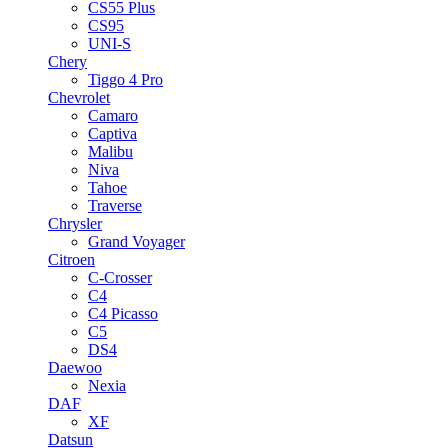
CS55 Plus
CS95
UNI-S
Chery
Tiggo 4 Pro
Chevrolet
Camaro
Captiva
Malibu
Niva
Tahoe
Traverse
Chrysler
Grand Voyager
Citroen
C-Crosser
C4
C4 Picasso
C5
DS4
Daewoo
Nexia
DAF
XF
Datsun