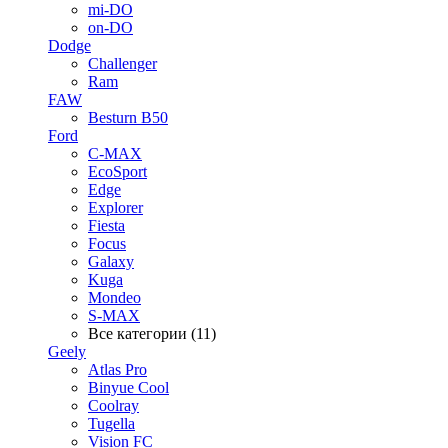
mi-DO
on-DO
Dodge
Challenger
Ram
FAW
Besturn B50
Ford
C-MAX
EcoSport
Edge
Explorer
Fiesta
Focus
Galaxy
Kuga
Mondeo
S-MAX
Все категории (11)
Geely
Atlas Pro
Binyue Cool
Coolray
Tugella
Vision FC