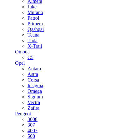
Almera
Juke
Murano
Patrol
Primera
Qashqai
Teana
Tiida
X-Trail
Omoda
C5
Opel
Antara
Astra
Corsa
Insignia
Omega
Signum
Vectra
Zafira
Peugeot
3008
307
4007
508