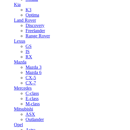
Kia
K3
Optima
Land Rover
Discovery
Freelander
Range Rover
Lexus
GS
IS
RX
Mazda
Mazda 3
Mazda 6
CX-5
CX-7
Mercedes
C-class
E-class
M-class
Mitsubishi
ASX
Outlander
Opel
Astra