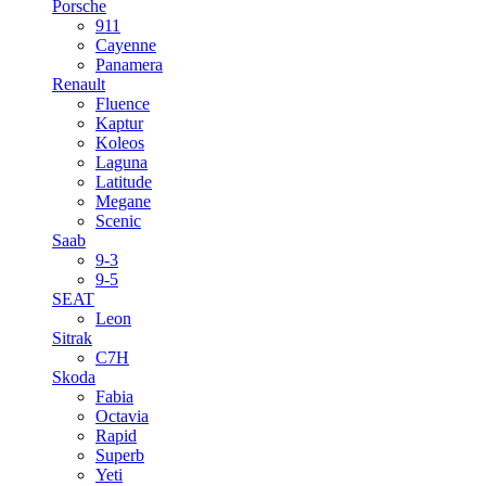
Porsche
911
Cayenne
Panamera
Renault
Fluence
Kaptur
Koleos
Laguna
Latitude
Megane
Scenic
Saab
9-3
9-5
SEAT
Leon
Sitrak
C7H
Skoda
Fabia
Octavia
Rapid
Superb
Yeti