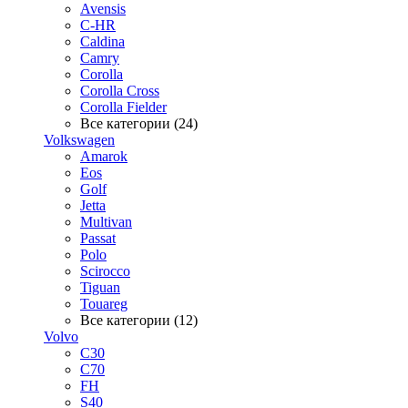
Avensis
C-HR
Caldina
Camry
Corolla
Corolla Cross
Corolla Fielder
Все категории (24)
Volkswagen
Amarok
Eos
Golf
Jetta
Multivan
Passat
Polo
Scirocco
Tiguan
Touareg
Все категории (12)
Volvo
C30
C70
FH
S40