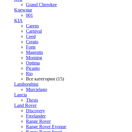
Grand Cherokee
Knewstar
001
KIA
Carens
Carnival
Ceed
Cerato
Forte
Magentis
Morning
Optima
Picanto
Rio
Все категории (15)
Lamborghini
Murcielago
Lancia
Thesis
Land Rover
Discovery
Freelander
Range Rover
Range Rover Evoque
Range Rover Sport