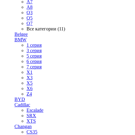
A7
A8
Q3
Q5
Q7
Все категории (11)
Belgee
BMW
1 серия
3 серия
5 серия
6 серия
7 серия
X1
X3
X5
X6
Z4
BYD
Cadillac
Escalade
SRX
XTS
Changan
CS35