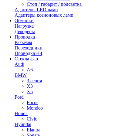
Стоп / габарит / подсветка
Адаптеры LED ламп
Адаптеры ксеноновых ламп
Обманки
Нагрузка
Декодеры
Проводка
Разъёмы
Переходники
Проводка H4
Стекла фар
Audi
A6
BMW
3 серия
X3
X5
Ford
Focus
Mondeo
Honda
Civic
Hyundai
Elantra
Sonata