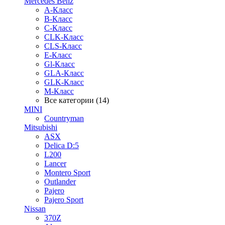
Mercedes Benz
A-Класс
B-Класс
C-Класс
CLK-Класс
CLS-Класс
E-Класс
Gl-Класс
GLA-Класс
GLK-Класс
M-Класс
Все категории (14)
MINI
Countryman
Mitsubishi
ASX
Delica D:5
L200
Lancer
Montero Sport
Outlander
Pajero
Pajero Sport
Nissan
370Z