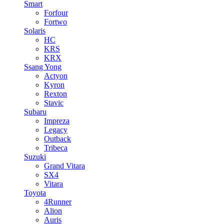
Smart
Forfour
Fortwo
Solaris
HC
KRS
KRX
Ssang Yong
Actyon
Kyron
Rexton
Stavic
Subaru
Impreza
Legacy
Outback
Tribeca
Suzuki
Grand Vitara
SX4
Vitara
Toyota
4Runner
Alion
Auris