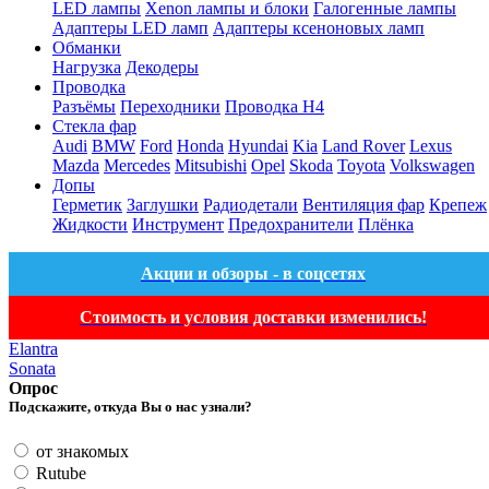
LED лампы
Xenon лампы и блоки
Галогенные лампы
Адаптеры LED ламп
Адаптеры ксеноновых ламп
Обманки
Нагрузка
Декодеры
Проводка
Разъёмы
Переходники
Проводка H4
Стекла фар
Audi
BMW
Ford
Honda
Hyundai
Kia
Land Rover
Lexus
Mazda
Mercedes
Mitsubishi
Opel
Skoda
Toyota
Volkswagen
Допы
Герметик
Заглушки
Радиодетали
Вентиляция фар
Крепеж
Жидкости
Инструмент
Предохранители
Плёнка
Акции и обзоры - в соцсетях
Стоимость и условия доставки изменились!
Elantra
Sonata
Опрос
Подскажите, откуда Вы о нас узнали?
от знакомых
Rutube