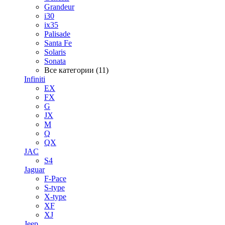
Grandeur
i30
ix35
Palisade
Santa Fe
Solaris
Sonata
Все категории (11)
Infiniti
EX
FX
G
JX
M
Q
QX
JAC
S4
Jaguar
F-Pace
S-type
X-type
XF
XJ
Jeep