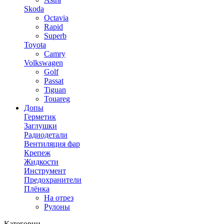
Skoda
Octavia
Rapid
Superb
Toyota
Camry
Volkswagen
Golf
Passat
Tiguan
Touareg
Допы
Герметик
Заглушки
Радиодетали
Вентиляция фар
Крепеж
Жидкости
Инструмент
Предохранители
Плёнка
На отрез
Рулоны
Категории