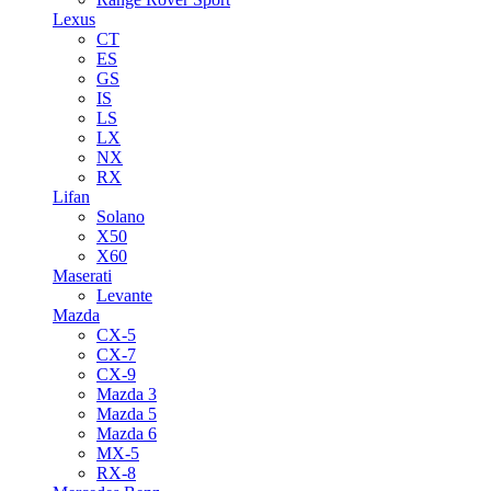
Lexus
CT
ES
GS
IS
LS
LX
NX
RX
Lifan
Solano
X50
X60
Maserati
Levante
Mazda
CX-5
CX-7
CX-9
Mazda 3
Mazda 5
Mazda 6
MX-5
RX-8