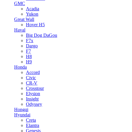
GMC
Acadia
Yukon
Great Wall
Hover H5
Haval
Big Dog DaGou
F7x
Dargo
F7
H8
H9
Honda
Accord
Civic
CR-V
Crosstour
Elysion
Insight
Odyssey
Hongqi
Hyundai
Creta
Elantra
Genesis