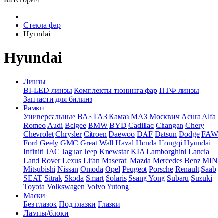
Стекла фар
Hyundai
Hyundai
Линзы
BI-LED линзы
Комплекты тюнинга фар
ПТФ линзы
Запчасти для билинз
Рамки
Универсальные
ВАЗ
ГАЗ
Камаз
МАЗ
Москвич
Acura
Alfa
Romeo
Audi
Belgee
BMW
BYD
Cadillac
Changan
Chery
Chevrolet
Chrysler
Citroen
Daewoo
DAF
Datsun
Dodge
FAW
Ford
Geely
GMC
Great Wall
Haval
Honda
Hongqi
Hyundai
Infiniti
JAC
Jaguar
Jeep
Knewstar
KIA
Lamborghini
Lancia
Land Rover
Lexus
Lifan
Maserati
Mazda
Mercedes Benz
MIN
Mitsubishi
Nissan
Omoda
Opel
Peugeot
Porsche
Renault
Saab
SEAT
Sitrak
Skoda
Smart
Solaris
Ssang Yong
Subaru
Suzuki
Toyota
Volkswagen
Volvo
Yutong
Маски
Без глазок
Под глазки
Глазки
Лампы/блоки