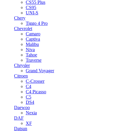
CS55 Plus
CS95
UNI-S
Chery
Tiggo 4 Pro
Chevrolet
Camaro
Captiva
Malibu
Niva
Tahoe
Traverse
Chrysler
Grand Voyager
Citroen
C-Crosser
C4
C4 Picasso
C5
DS4
Daewoo
Nexia
DAF
XF
Datsun