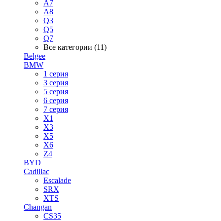
A7
A8
Q3
Q5
Q7
Все категории (11)
Belgee
BMW
1 серия
3 серия
5 серия
6 серия
7 серия
X1
X3
X5
X6
Z4
BYD
Cadillac
Escalade
SRX
XTS
Changan
CS35