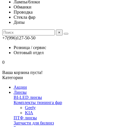
Лампы/блоки
Обманки
Проводка
Стекла фар
Допы
×
+7(996)127-50-50
Розница / сервис
Оптовый отдел
0
Ваша корзина пуста!
Категории
Акции
Линзы
BI-LED линзы
Комплекты тюнинга фар
Geely
KIA
ПТФ линзы
Запчасти для билинз