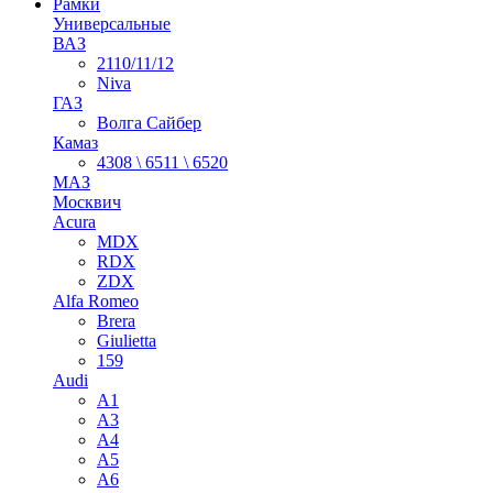
Рамки
Универсальные
ВАЗ
2110/11/12
Niva
ГАЗ
Волга Сайбер
Камаз
4308 \ 6511 \ 6520
МАЗ
Москвич
Acura
MDX
RDX
ZDX
Alfa Romeo
Brera
Giulietta
159
Audi
A1
A3
A4
A5
A6