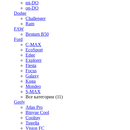
mi-DO
on-DO
Dodge
Challenger
Ram
FAW
Besturn B50
Ford
C-MAX
EcoSport
Edge
Explorer
Fiesta
Focus
Galaxy
Kuga
Mondeo
S-MAX
Все категории (11)
Geely
Atlas Pro
Binyue Cool
Coolray
Tugella
Vision FC