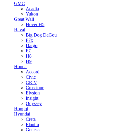
GMC
Acadia
Yukon
Great Wall
Hover H5
Haval
Big Dog DaGou
F7x
Dargo
F7
H8
H9
Honda
Accord
Civic
CR-V
Crosstour
Elysion
Insight
Odyssey
Hongqi
Hyundai
Creta
Elantra
Genesis