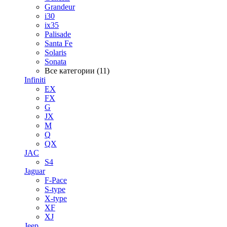
Grandeur
i30
ix35
Palisade
Santa Fe
Solaris
Sonata
Все категории (11)
Infiniti
EX
FX
G
JX
M
Q
QX
JAC
S4
Jaguar
F-Pace
S-type
X-type
XF
XJ
Jeep