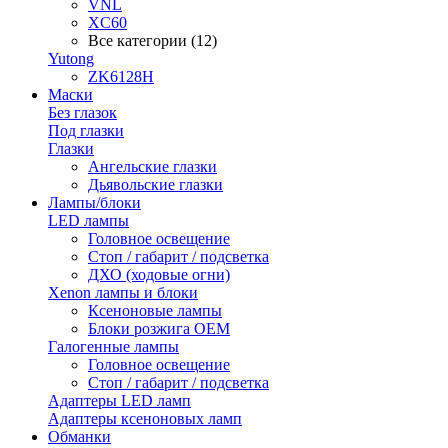
VNL
XC60
Все категории (12)
Yutong
ZK6128H
Маски
Без глазок
Под глазки
Глазки
Ангельские глазки
Дьявольские глазки
Лампы/блоки
LED лампы
Головное освещение
Стоп / габарит / подсветка
ДХО (ходовые огни)
Xenon лампы и блоки
Ксеноновые лампы
Блоки розжига OEM
Галогенные лампы
Головное освещение
Стоп / габарит / подсветка
Адаптеры LED ламп
Адаптеры ксеноновых ламп
Обманки