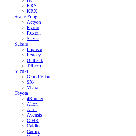
HC
KRS
KRX
Ssang Yong
Actyon
Kyron
Rexton
Stavic
Subaru
Impreza
Legacy
Outback
Tribeca
Suzuki
Grand Vitara
SX4
Vitara
Toyota
4Runner
Alion
Auris
Avensis
C-HR
Caldina
Camry