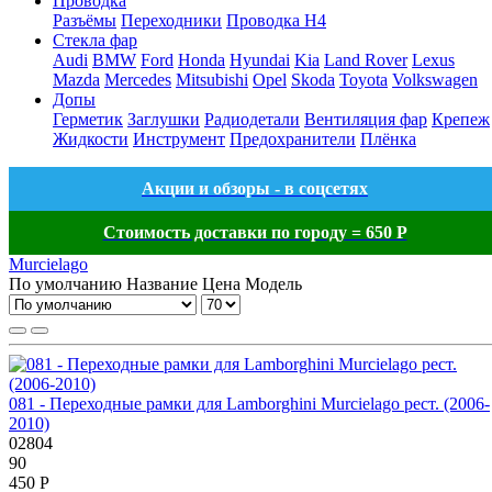
Проводка
Разъёмы
Переходники
Проводка H4
Стекла фар
Audi
BMW
Ford
Honda
Hyundai
Kia
Land Rover
Lexus
Mazda
Mercedes
Mitsubishi
Opel
Skoda
Toyota
Volkswagen
Допы
Герметик
Заглушки
Радиодетали
Вентиляция фар
Крепеж
Жидкости
Инструмент
Предохранители
Плёнка
Акции и обзоры - в соцсетях
Стоимость доставки по городу = 650 Р
Murcielago
По умолчанию
Название
Цена
Модель
081 - Переходные рамки для Lamborghini Murcielago рест. (2006-
2010)
02804
90
450 Р