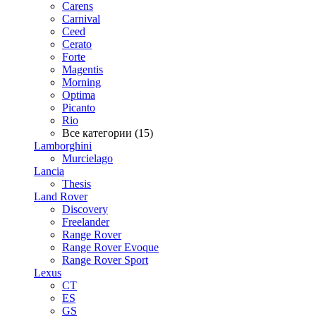
Carens
Carnival
Ceed
Cerato
Forte
Magentis
Morning
Optima
Picanto
Rio
Все категории (15)
Lamborghini
Murcielago
Lancia
Thesis
Land Rover
Discovery
Freelander
Range Rover
Range Rover Evoque
Range Rover Sport
Lexus
CT
ES
GS