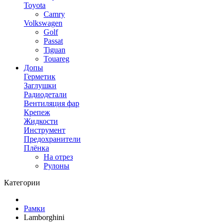
Toyota
Camry
Volkswagen
Golf
Passat
Tiguan
Touareg
Допы
Герметик
Заглушки
Радиодетали
Вентиляция фар
Крепеж
Жидкости
Инструмент
Предохранители
Плёнка
На отрез
Рулоны
Категории
Рамки
Lamborghini