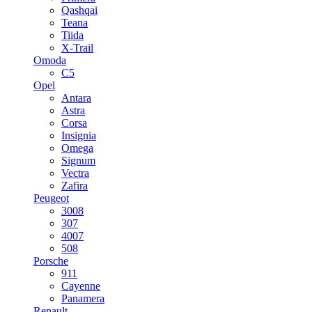
Qashqai
Teana
Tiida
X-Trail
Omoda
C5
Opel
Antara
Astra
Corsa
Insignia
Omega
Signum
Vectra
Zafira
Peugeot
3008
307
4007
508
Porsche
911
Cayenne
Panamera
Renault