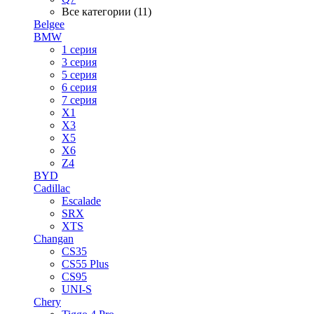
Все категории (11)
Belgee
BMW
1 серия
3 серия
5 серия
6 серия
7 серия
X1
X3
X5
X6
Z4
BYD
Cadillac
Escalade
SRX
XTS
Changan
CS35
CS55 Plus
CS95
UNI-S
Chery