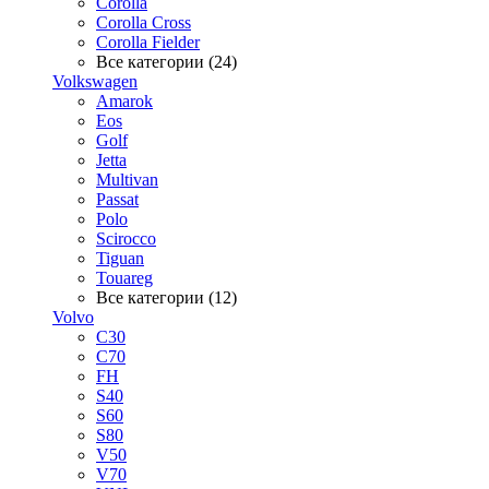
Corolla
Corolla Cross
Corolla Fielder
Все категории (24)
Volkswagen
Amarok
Eos
Golf
Jetta
Multivan
Passat
Polo
Scirocco
Tiguan
Touareg
Все категории (12)
Volvo
C30
C70
FH
S40
S60
S80
V50
V70