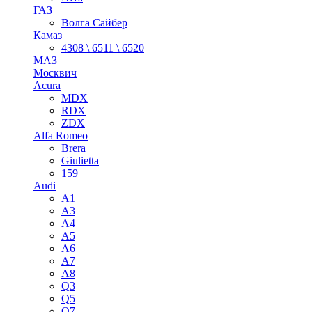
ГАЗ
Волга Сайбер
Камаз
4308 \ 6511 \ 6520
МАЗ
Москвич
Acura
MDX
RDX
ZDX
Alfa Romeo
Brera
Giulietta
159
Audi
A1
A3
A4
A5
A6
A7
A8
Q3
Q5
Q7