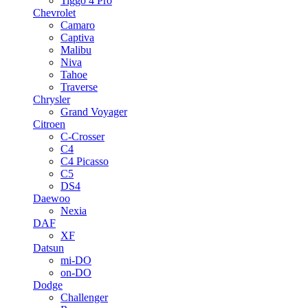
Tiggo 4 Pro
Chevrolet
Camaro
Captiva
Malibu
Niva
Tahoe
Traverse
Chrysler
Grand Voyager
Citroen
C-Crosser
C4
C4 Picasso
C5
DS4
Daewoo
Nexia
DAF
XF
Datsun
mi-DO
on-DO
Dodge
Challenger