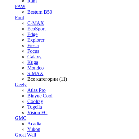
Ram
FAW
Besturn B50
Ford
C-MAX
EcoSport
Edge
Explorer
Fiesta
Focus
Galaxy
Kuga
Mondeo
S-MAX
Все категории (11)
Geely
Atlas Pro
Binyue Cool
Coolray
Tugella
Vision FC
GMC
Acadia
Yukon
Great Wall