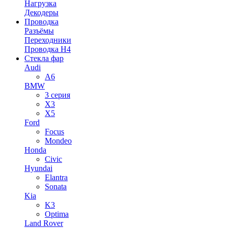
Нагрузка
Декодеры
Проводка
Разъёмы
Переходники
Проводка H4
Стекла фар
Audi
A6
BMW
3 серия
X3
X5
Ford
Focus
Mondeo
Honda
Civic
Hyundai
Elantra
Sonata
Kia
K3
Optima
Land Rover