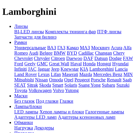
Lamborghini
Линзы
BI-LED линзы
Комплекты тюнинга фар
ПТФ линзы
Запчасти для билинз
Рамки
Универсальные
ВАЗ
ГАЗ
Камаз
МАЗ
Москвич
Acura
Alfa
Romeo
Audi
Belgee
BMW
BYD
Cadillac
Changan
Chery
Chevrolet
Chrysler
Citroen
Daewoo
DAF
Datsun
Dodge
FAW
Ford
Geely
GMC
Great Wall
Haval
Honda
Hongqi
Hyundai
Infiniti
JAC
Jaguar
Jeep
Knewstar
KIA
Lamborghini
Lancia
Land Rover
Lexus
Lifan
Maserati
Mazda
Mercedes Benz
MIN
Mitsubishi
Nissan
Omoda
Opel
Peugeot
Porsche
Renault
Saab
SEAT
Sitrak
Skoda
Smart
Solaris
Ssang Yong
Subaru
Suzuki
Toyota
Volkswagen
Volvo
Yutong
Маски
Без глазок
Под глазки
Глазки
Лампы/блоки
LED лампы
Xenon лампы и блоки
Галогенные лампы
Адаптеры LED ламп
Адаптеры ксеноновых ламп
Обманки
Нагрузка
Декодеры