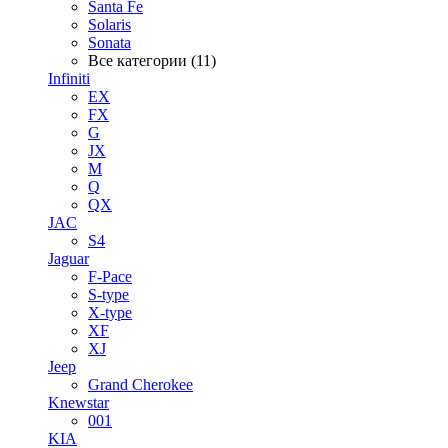
Santa Fe
Solaris
Sonata
Все категории (11)
Infiniti
EX
FX
G
JX
M
Q
QX
JAC
S4
Jaguar
F-Pace
S-type
X-type
XF
XJ
Jeep
Grand Cherokee
Knewstar
001
KIA