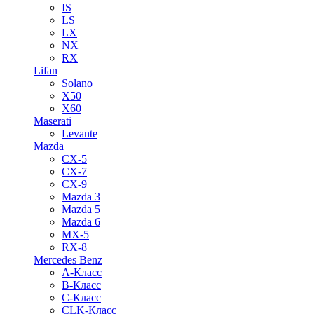
IS
LS
LX
NX
RX
Lifan
Solano
X50
X60
Maserati
Levante
Mazda
CX-5
CX-7
CX-9
Mazda 3
Mazda 5
Mazda 6
MX-5
RX-8
Mercedes Benz
A-Класс
B-Класс
C-Класс
CLK-Класс