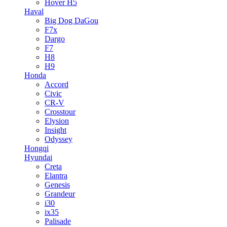
Hover H5
Haval
Big Dog DaGou
F7x
Dargo
F7
H8
H9
Honda
Accord
Civic
CR-V
Crosstour
Elysion
Insight
Odyssey
Hongqi
Hyundai
Creta
Elantra
Genesis
Grandeur
i30
ix35
Palisade