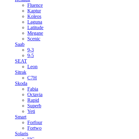
Fluence
Kaptur
Koleos
Laguna
Latitude
Megane
Scenic
Saab
9-3
9-5
SEAT
Leon
Sitrak
C7H
Skoda
Fabia
Octavia
Rapid
Superb
Yeti
Smart
Forfour
Fortwo
Solaris