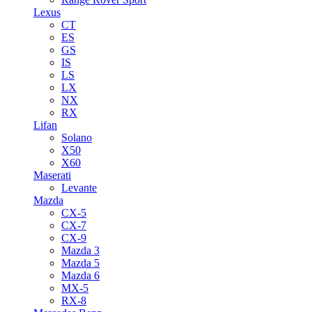
Lexus
CT
ES
GS
IS
LS
LX
NX
RX
Lifan
Solano
X50
X60
Maserati
Levante
Mazda
CX-5
CX-7
CX-9
Mazda 3
Mazda 5
Mazda 6
MX-5
RX-8