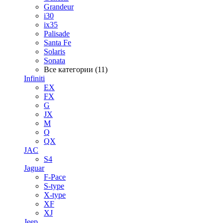
Grandeur
i30
ix35
Palisade
Santa Fe
Solaris
Sonata
Все категории (11)
Infiniti
EX
FX
G
JX
M
Q
QX
JAC
S4
Jaguar
F-Pace
S-type
X-type
XF
XJ
Jeep