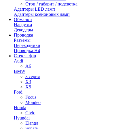
Стоп / габарит / подсветка
Адаптеры LED ламп
Адаптеры ксеноновых ламп
Обманки
Нагрузка
Декодеры
Проводка
Разъёмы
Переходники
Проводка H4
Стекла фар
Audi
A6
BMW
3 серия
X3
X5
Ford
Focus
Mondeo
Honda
Civic
Hyundai
Elantra
Sonata