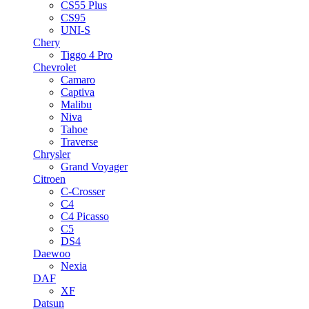
CS55 Plus
CS95
UNI-S
Chery
Tiggo 4 Pro
Chevrolet
Camaro
Captiva
Malibu
Niva
Tahoe
Traverse
Chrysler
Grand Voyager
Citroen
C-Crosser
C4
C4 Picasso
C5
DS4
Daewoo
Nexia
DAF
XF
Datsun