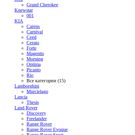
Grand Cherokee
Knewstar
001
KIA
Carens
Carnival
Ceed
Cerato
Forte
Magentis
Morning
Optima
Picanto
Rio
Все категории (15)
Lamborghini
Murcielago
Lancia
Thesis
Land Rover
Discovery
Freelander
Range Rover
Range Rover Evoque
Range Rover Sport