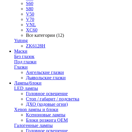
S60
S80
V50
V70
VNL
XC60
Все категории (12)
Yutong
ZK6128H
Маски
Без глазок
Под глазки
Глазки
Ангельские глазки
Дьявольские глазки
Лампы/блоки
LED лампы
Головное освещение
Стоп / габарит / подсветка
ДХО (ходовые огни)
Xenon лампы и блоки
Ксеноновые лампы
Блоки розжига OEM
Галогенные лампы
Головное освещение