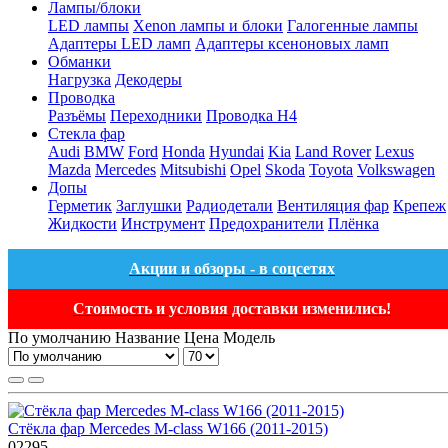
Лампы/блоки
LED лампы
Xenon лампы и блоки
Галогенные лампы
Адаптеры LED ламп
Адаптеры ксеноновых ламп
Обманки
Нагрузка
Декодеры
Проводка
Разъёмы
Переходники
Проводка H4
Стекла фар
Audi
BMW
Ford
Honda
Hyundai
Kia
Land Rover
Lexus
Mazda
Mercedes
Mitsubishi
Opel
Skoda
Toyota
Volkswagen
Допы
Герметик
Заглушки
Радиодетали
Вентиляция фар
Крепеж
Жидкости
Инструмент
Предохранители
Плёнка
Акции и обзоры - в соцсетях
Стоимость и условия доставки изменились!
По умолчанию
Название
Цена
Модель
Стёкла фар Mercedes M-class W166 (2011-2015)
02295