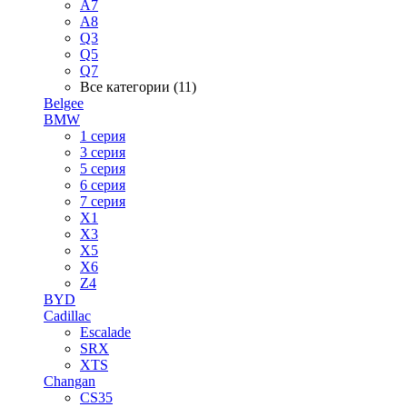
A7
A8
Q3
Q5
Q7
Все категории (11)
Belgee
BMW
1 серия
3 серия
5 серия
6 серия
7 серия
X1
X3
X5
X6
Z4
BYD
Cadillac
Escalade
SRX
XTS
Changan
CS35