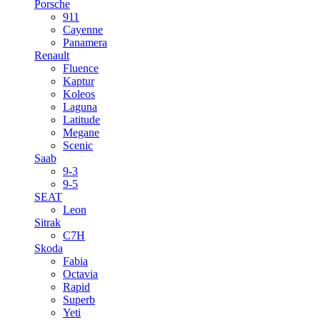
Porsche
911
Cayenne
Panamera
Renault
Fluence
Kaptur
Koleos
Laguna
Latitude
Megane
Scenic
Saab
9-3
9-5
SEAT
Leon
Sitrak
C7H
Skoda
Fabia
Octavia
Rapid
Superb
Yeti