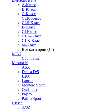
Mercedes Benz
A-Класс
B-Класс
C-Класс
CLK-Класс
CLS-Класс
E-Класс
Gl-Класс
GLA-Класс
GLK-Класс
M-Класс
Все категории (14)
MINI
Countryman
Mitsubishi
ASX
Delica D:5
L200
Lancer
Montero Sport
Outlander
Pajero
Pajero Sport
Nissan
370Z