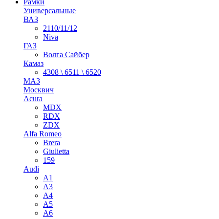
Рамки
Универсальные
ВАЗ
2110/11/12
Niva
ГАЗ
Волга Сайбер
Камаз
4308 \ 6511 \ 6520
МАЗ
Москвич
Acura
MDX
RDX
ZDX
Alfa Romeo
Brera
Giulietta
159
Audi
A1
A3
A4
A5
A6