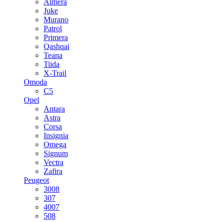
Almera
Juke
Murano
Patrol
Primera
Qashqai
Teana
Tiida
X-Trail
Omoda
C5
Opel
Antara
Astra
Corsa
Insignia
Omega
Signum
Vectra
Zafira
Peugeot
3008
307
4007
508