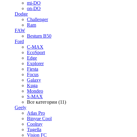
mi-DO
on-DO
Dodge
Challenger
Ram
FAW
Besturn B50
Ford
C-MAX
EcoSport
Edge
Explorer
Fiesta
Focus
Galaxy
Kuga
Mondeo
S-MAX
Все категории (11)
Geely
Atlas Pro
Binyue Cool
Coolray
Tugella
Vision FC