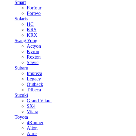
Smart
Forfour
Fortwo
Solaris
HC
KRS
KRX
Ssang Yong
Actyon
Kyron
Rexton
Stavic
Subaru
Impreza
Legacy
Outback
Tribeca
Suzuki
Grand Vitara
SX4
Vitara
Toyota
4Runner
Alion
Auris