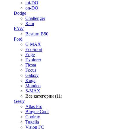
mi-DO
on-DO
Dodge
Challenger
Ram
FAW
Besturn B50
Ford
C-MAX
EcoSport
Edge
Explorer
Fiesta
Focus
Galaxy
Kuga
Mondeo
S-MAX
Все категории (11)
Geely
Atlas Pro
Binyue Cool
Coolray
Tugella
Vision FC