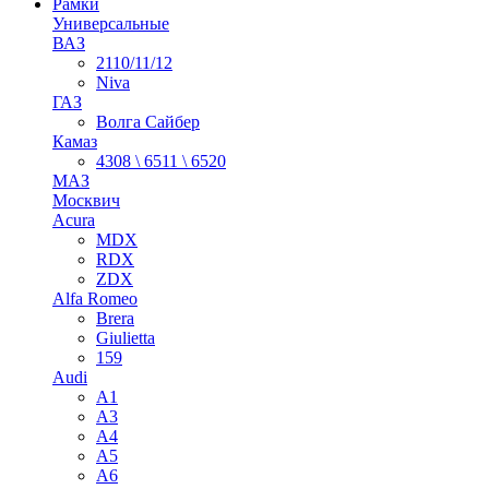
Рамки
Универсальные
ВАЗ
2110/11/12
Niva
ГАЗ
Волга Сайбер
Камаз
4308 \ 6511 \ 6520
МАЗ
Москвич
Acura
MDX
RDX
ZDX
Alfa Romeo
Brera
Giulietta
159
Audi
A1
A3
A4
A5
A6