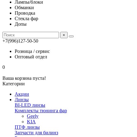
Лампы/блоки
Обманки
Проводка
Стекла фар
Допы
×
+7(996)127-50-50
Розница / сервис
Оптовый отдел
0
Ваша корзина пуста!
Категории
Акции
Линзы
BI-LED линзы
Комплекты тюнинга фар
Geely
KIA
ПТФ линзы
Запчасти для билинз