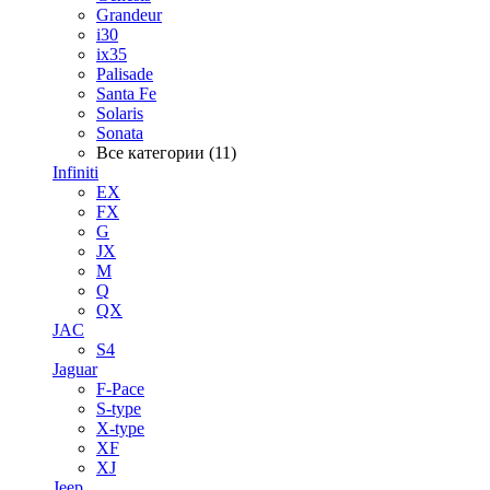
Grandeur
i30
ix35
Palisade
Santa Fe
Solaris
Sonata
Все категории (11)
Infiniti
EX
FX
G
JX
M
Q
QX
JAC
S4
Jaguar
F-Pace
S-type
X-type
XF
XJ
Jeep