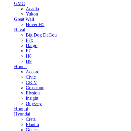
GMC
Acadia
Yukon
Great Wall
Hover H5
Haval
Big Dog DaGou
F7x
Dargo
F7
H8
H9
Honda
Accord
Civic
CR-V
Crosstour
Elysion
Insight
Odyssey
Hongqi
Hyundai
Creta
Elantra
Genesis