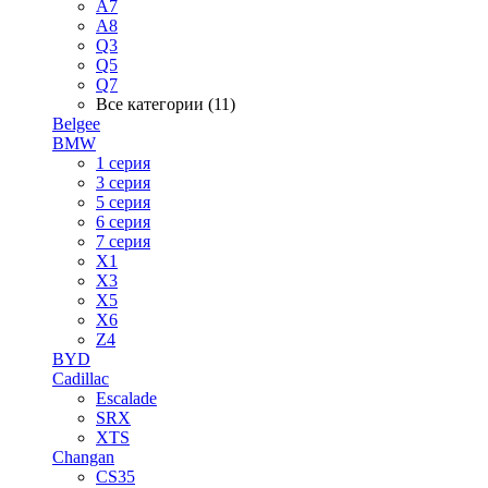
A7
A8
Q3
Q5
Q7
Все категории (11)
Belgee
BMW
1 серия
3 серия
5 серия
6 серия
7 серия
X1
X3
X5
X6
Z4
BYD
Cadillac
Escalade
SRX
XTS
Changan
CS35