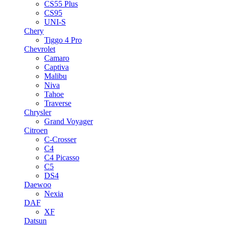
CS55 Plus
CS95
UNI-S
Chery
Tiggo 4 Pro
Chevrolet
Camaro
Captiva
Malibu
Niva
Tahoe
Traverse
Chrysler
Grand Voyager
Citroen
C-Crosser
C4
C4 Picasso
C5
DS4
Daewoo
Nexia
DAF
XF
Datsun