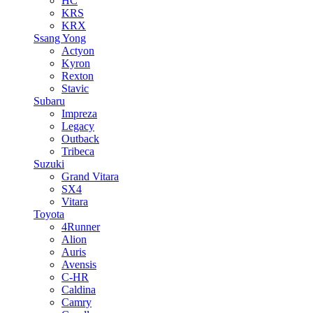
HC
KRS
KRX
Ssang Yong
Actyon
Kyron
Rexton
Stavic
Subaru
Impreza
Legacy
Outback
Tribeca
Suzuki
Grand Vitara
SX4
Vitara
Toyota
4Runner
Alion
Auris
Avensis
C-HR
Caldina
Camry