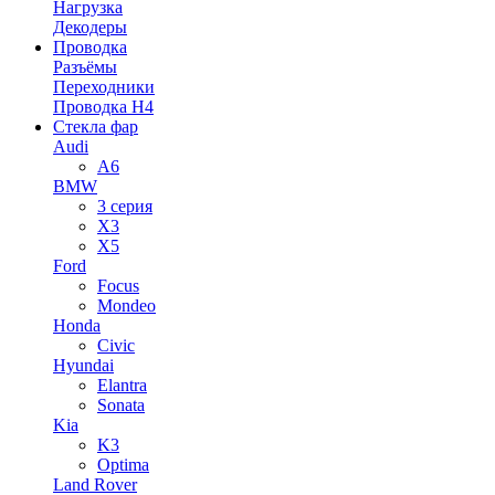
Нагрузка
Декодеры
Проводка
Разъёмы
Переходники
Проводка H4
Стекла фар
Audi
A6
BMW
3 серия
X3
X5
Ford
Focus
Mondeo
Honda
Civic
Hyundai
Elantra
Sonata
Kia
K3
Optima
Land Rover