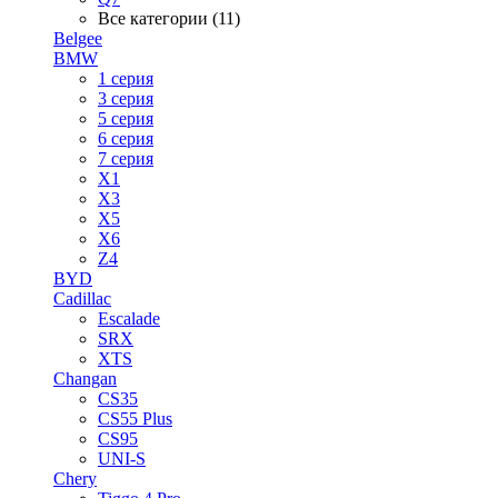
Все категории (11)
Belgee
BMW
1 серия
3 серия
5 серия
6 серия
7 серия
X1
X3
X5
X6
Z4
BYD
Cadillac
Escalade
SRX
XTS
Changan
CS35
CS55 Plus
CS95
UNI-S
Chery