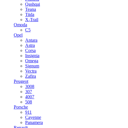
Qashqai
Teana
Tiida
X-Trail
Omoda
C5
Opel
Antara
Astra
Corsa
Insignia
Omega
Signum
Vectra
Zafira
Peugeot
3008
307
4007
508
Porsche
911
Cayenne
Panamera
Renault