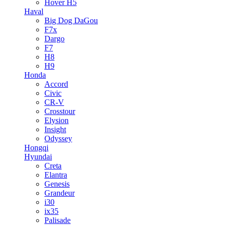
Hover H5
Haval
Big Dog DaGou
F7x
Dargo
F7
H8
H9
Honda
Accord
Civic
CR-V
Crosstour
Elysion
Insight
Odyssey
Hongqi
Hyundai
Creta
Elantra
Genesis
Grandeur
i30
ix35
Palisade