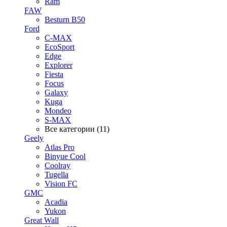
Ram
FAW
Besturn B50
Ford
C-MAX
EcoSport
Edge
Explorer
Fiesta
Focus
Galaxy
Kuga
Mondeo
S-MAX
Все категории (11)
Geely
Atlas Pro
Binyue Cool
Coolray
Tugella
Vision FC
GMC
Acadia
Yukon
Great Wall