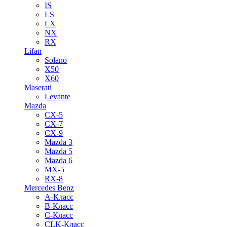
IS
LS
LX
NX
RX
Lifan
Solano
X50
X60
Maserati
Levante
Mazda
CX-5
CX-7
CX-9
Mazda 3
Mazda 5
Mazda 6
MX-5
RX-8
Mercedes Benz
A-Класс
B-Класс
C-Класс
CLK-Класс