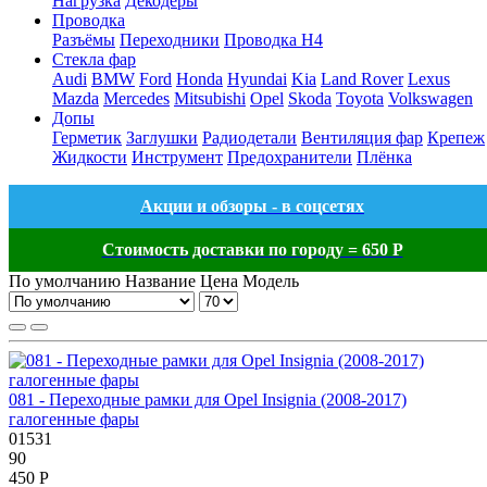
Нагрузка
Декодеры
Проводка
Разъёмы
Переходники
Проводка H4
Стекла фар
Audi
BMW
Ford
Honda
Hyundai
Kia
Land Rover
Lexus
Mazda
Mercedes
Mitsubishi
Opel
Skoda
Toyota
Volkswagen
Допы
Герметик
Заглушки
Радиодетали
Вентиляция фар
Крепеж
Жидкости
Инструмент
Предохранители
Плёнка
Акции и обзоры - в соцсетях
Стоимость доставки по городу = 650 Р
По умолчанию
Название
Цена
Модель
081 - Переходные рамки для Opel Insignia (2008-2017)
галогенные фары
01531
90
450 Р