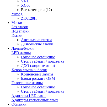
VNL
XC60
Все категории (12)
Yutong
ZK6128H
Маски
Без глазок
Под глазки
Глазки
Ангельские глазки
Дьявольские глазки
Лампы/блоки
LED лампы
Головное освещение
Стоп / габарит / подсветка
ДХО (ходовые огни)
Xenon лампы и блоки
Ксеноновые лампы
Блоки розжига OEM
Галогенные лампы
Головное освещение
Стоп / габарит / подсветка
Адаптеры LED ламп
Адаптеры ксеноновых ламп
Обманки