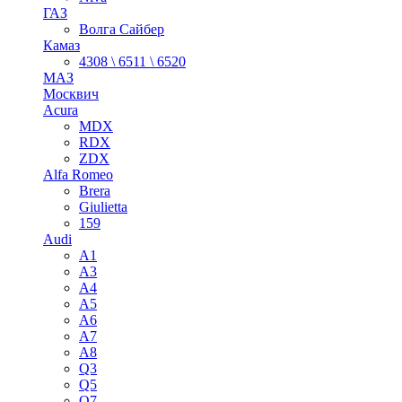
ГАЗ
Волга Сайбер
Камаз
4308 \ 6511 \ 6520
МАЗ
Москвич
Acura
MDX
RDX
ZDX
Alfa Romeo
Brera
Giulietta
159
Audi
A1
A3
A4
A5
A6
A7
A8
Q3
Q5
Q7