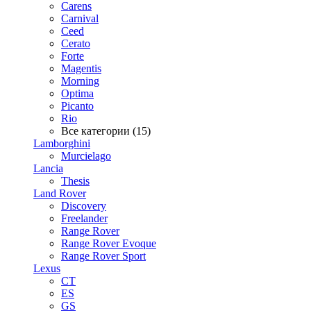
Carens
Carnival
Ceed
Cerato
Forte
Magentis
Morning
Optima
Picanto
Rio
Все категории (15)
Lamborghini
Murcielago
Lancia
Thesis
Land Rover
Discovery
Freelander
Range Rover
Range Rover Evoque
Range Rover Sport
Lexus
CT
ES
GS