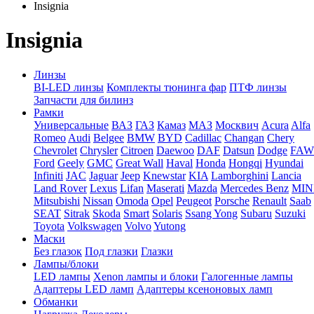
Insignia
Insignia
Линзы
BI-LED линзы
Комплекты тюнинга фар
ПТФ линзы
Запчасти для билинз
Рамки
Универсальные
ВАЗ
ГАЗ
Камаз
МАЗ
Москвич
Acura
Alfa
Romeo
Audi
Belgee
BMW
BYD
Cadillac
Changan
Chery
Chevrolet
Chrysler
Citroen
Daewoo
DAF
Datsun
Dodge
FAW
Ford
Geely
GMC
Great Wall
Haval
Honda
Hongqi
Hyundai
Infiniti
JAC
Jaguar
Jeep
Knewstar
KIA
Lamborghini
Lancia
Land Rover
Lexus
Lifan
Maserati
Mazda
Mercedes Benz
MIN
Mitsubishi
Nissan
Omoda
Opel
Peugeot
Porsche
Renault
Saab
SEAT
Sitrak
Skoda
Smart
Solaris
Ssang Yong
Subaru
Suzuki
Toyota
Volkswagen
Volvo
Yutong
Маски
Без глазок
Под глазки
Глазки
Лампы/блоки
LED лампы
Xenon лампы и блоки
Галогенные лампы
Адаптеры LED ламп
Адаптеры ксеноновых ламп
Обманки