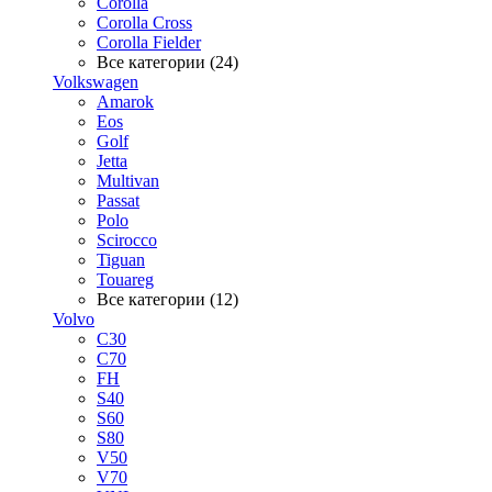
Corolla
Corolla Cross
Corolla Fielder
Все категории (24)
Volkswagen
Amarok
Eos
Golf
Jetta
Multivan
Passat
Polo
Scirocco
Tiguan
Touareg
Все категории (12)
Volvo
C30
C70
FH
S40
S60
S80
V50
V70