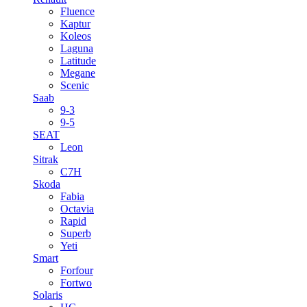
Fluence
Kaptur
Koleos
Laguna
Latitude
Megane
Scenic
Saab
9-3
9-5
SEAT
Leon
Sitrak
C7H
Skoda
Fabia
Octavia
Rapid
Superb
Yeti
Smart
Forfour
Fortwo
Solaris