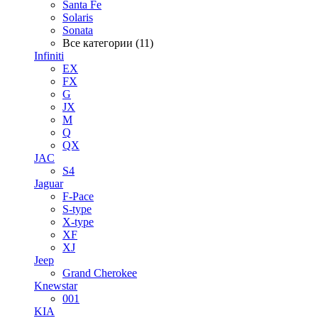
Santa Fe
Solaris
Sonata
Все категории (11)
Infiniti
EX
FX
G
JX
M
Q
QX
JAC
S4
Jaguar
F-Pace
S-type
X-type
XF
XJ
Jeep
Grand Cherokee
Knewstar
001
KIA