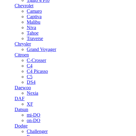
Tiggo 4 Pro
Chevrolet
Camaro
Captiva
Malibu
Niva
Tahoe
Traverse
Chrysler
Grand Voyager
Citroen
C-Crosser
C4
C4 Picasso
C5
DS4
Daewoo
Nexia
DAF
XF
Datsun
mi-DO
on-DO
Dodge
Challenger