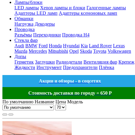
Лампы/блоки
LED лампы
Xenon лампы и блоки
Галогенные лампы
Адаптеры LED ламп
Адаптеры ксеноновых ламп
Обманки
Нагрузка
Декодеры
Проводка
Разъёмы
Переходники
Проводка H4
Стекла фар
Audi
BMW
Ford
Honda
Hyundai
Kia
Land Rover
Lexus
Mazda
Mercedes
Mitsubishi
Opel
Skoda
Toyota
Volkswagen
Допы
Герметик
Заглушки
Радиодетали
Вентиляция фар
Крепеж
Жидкости
Инструмент
Предохранители
Плёнка
Акции и обзоры - в соцсетях
Стоимость доставки по городу = 650 Р
По умолчанию
Название
Цена
Модель