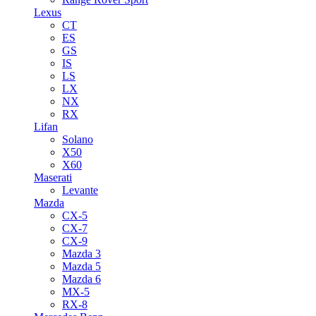
Lexus
CT
ES
GS
IS
LS
LX
NX
RX
Lifan
Solano
X50
X60
Maserati
Levante
Mazda
CX-5
CX-7
CX-9
Mazda 3
Mazda 5
Mazda 6
MX-5
RX-8