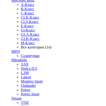
Mercedes Benz
A-Класс
B-Класс
C-Класс
CLK-Класс
CLS-Класс
E-Класс
Gl-Класс
GLA-Класс
GLK-Класс
M-Класс
Все категории (14)
MINI
Countryman
Mitsubishi
ASX
Delica D:5
L200
Lancer
Montero Sport
Outlander
Pajero
Pajero Sport
Nissan
370Z