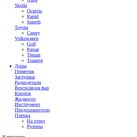
Skoda
Octavia
Rapid
Superb
Toyota
Camry
Volkswagen
Golf
Passat
Tiguan
Touareg
Допы
Герметик
Заглушки
Радиодетали
Вентиляция фар
Крепеж
Жидкости
Инструмент
Предохранители
Плёнка
На отрез
Рулоны
Категории