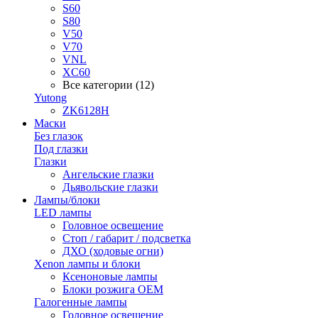
S60
S80
V50
V70
VNL
XC60
Все категории (12)
Yutong
ZK6128H
Маски
Без глазок
Под глазки
Глазки
Ангельские глазки
Дьявольские глазки
Лампы/блоки
LED лампы
Головное освещение
Стоп / габарит / подсветка
ДХО (ходовые огни)
Xenon лампы и блоки
Ксеноновые лампы
Блоки розжига OEM
Галогенные лампы
Головное освещение