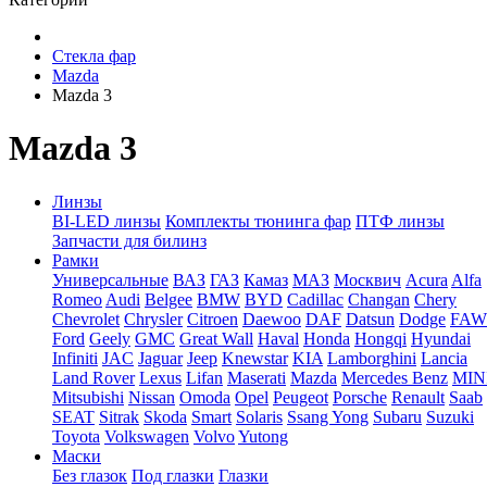
Стекла фар
Mazda
Mazda 3
Mazda 3
Линзы
BI-LED линзы
Комплекты тюнинга фар
ПТФ линзы
Запчасти для билинз
Рамки
Универсальные
ВАЗ
ГАЗ
Камаз
МАЗ
Москвич
Acura
Alfa
Romeo
Audi
Belgee
BMW
BYD
Cadillac
Changan
Chery
Chevrolet
Chrysler
Citroen
Daewoo
DAF
Datsun
Dodge
FAW
Ford
Geely
GMC
Great Wall
Haval
Honda
Hongqi
Hyundai
Infiniti
JAC
Jaguar
Jeep
Knewstar
KIA
Lamborghini
Lancia
Land Rover
Lexus
Lifan
Maserati
Mazda
Mercedes Benz
MIN
Mitsubishi
Nissan
Omoda
Opel
Peugeot
Porsche
Renault
Saab
SEAT
Sitrak
Skoda
Smart
Solaris
Ssang Yong
Subaru
Suzuki
Toyota
Volkswagen
Volvo
Yutong
Маски
Без глазок
Под глазки
Глазки