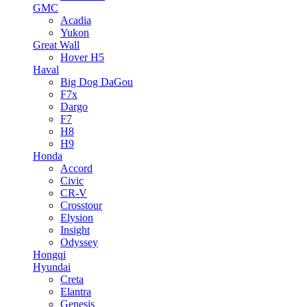
GMC
Acadia
Yukon
Great Wall
Hover H5
Haval
Big Dog DaGou
F7x
Dargo
F7
H8
H9
Honda
Accord
Civic
CR-V
Crosstour
Elysion
Insight
Odyssey
Hongqi
Hyundai
Creta
Elantra
Genesis