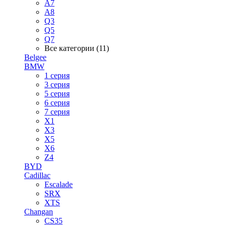
A7
A8
Q3
Q5
Q7
Все категории (11)
Belgee
BMW
1 серия
3 серия
5 серия
6 серия
7 серия
X1
X3
X5
X6
Z4
BYD
Cadillac
Escalade
SRX
XTS
Changan
CS35