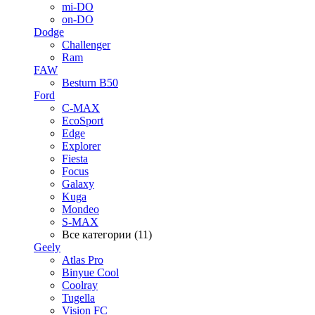
mi-DO
on-DO
Dodge
Challenger
Ram
FAW
Besturn B50
Ford
C-MAX
EcoSport
Edge
Explorer
Fiesta
Focus
Galaxy
Kuga
Mondeo
S-MAX
Все категории (11)
Geely
Atlas Pro
Binyue Cool
Coolray
Tugella
Vision FC