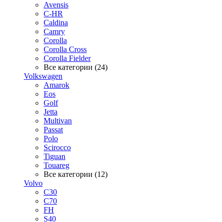
Avensis
C-HR
Caldina
Camry
Corolla
Corolla Cross
Corolla Fielder
Все категории (24)
Volkswagen
Amarok
Eos
Golf
Jetta
Multivan
Passat
Polo
Scirocco
Tiguan
Touareg
Все категории (12)
Volvo
C30
C70
FH
S40