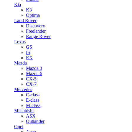
Kia
K3
Optima
Land Rover
Discovery
Freelander
Range Rover
Lexus
GS
IS
RX
Mazda
Mazda 3
Mazda 6
CX-5
CX-7
Mercedes
C-class
E-class
M-class
Mitsubishi
ASX
Outlander
Opel
Astra