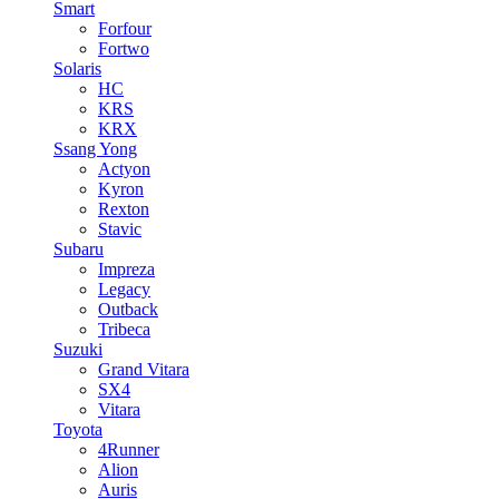
Smart
Forfour
Fortwo
Solaris
HC
KRS
KRX
Ssang Yong
Actyon
Kyron
Rexton
Stavic
Subaru
Impreza
Legacy
Outback
Tribeca
Suzuki
Grand Vitara
SX4
Vitara
Toyota
4Runner
Alion
Auris