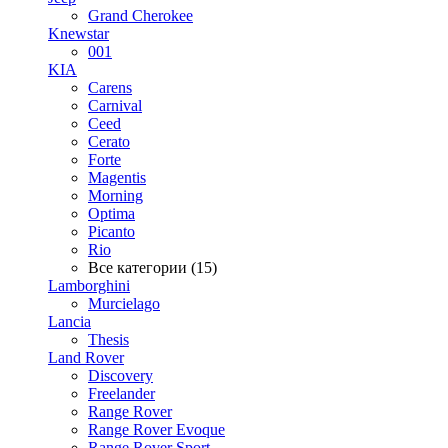
Grand Cherokee
Knewstar
001
KIA
Carens
Carnival
Ceed
Cerato
Forte
Magentis
Morning
Optima
Picanto
Rio
Все категории (15)
Lamborghini
Murcielago
Lancia
Thesis
Land Rover
Discovery
Freelander
Range Rover
Range Rover Evoque
Range Rover Sport