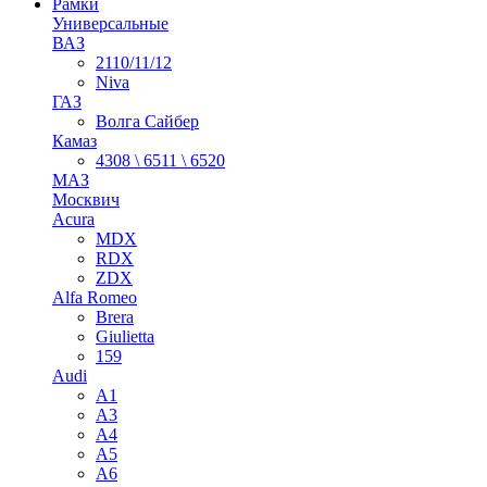
Рамки
Универсальные
ВАЗ
2110/11/12
Niva
ГАЗ
Волга Сайбер
Камаз
4308 \ 6511 \ 6520
МАЗ
Москвич
Acura
MDX
RDX
ZDX
Alfa Romeo
Brera
Giulietta
159
Audi
A1
A3
A4
A5
A6