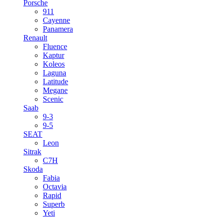
Porsche
911
Cayenne
Panamera
Renault
Fluence
Kaptur
Koleos
Laguna
Latitude
Megane
Scenic
Saab
9-3
9-5
SEAT
Leon
Sitrak
C7H
Skoda
Fabia
Octavia
Rapid
Superb
Yeti