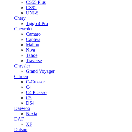
CS55 Plus
CS95
UNI-S
Chery
Tiggo 4 Pro
Chevrolet
Camaro
Captiva
Malibu
Niva
Tahoe
Traverse
Chrysler
Grand Voyager
Citroen
C-Crosser
C4
C4 Picasso
C5
DS4
Daewoo
Nexia
DAF
XF
Datsun