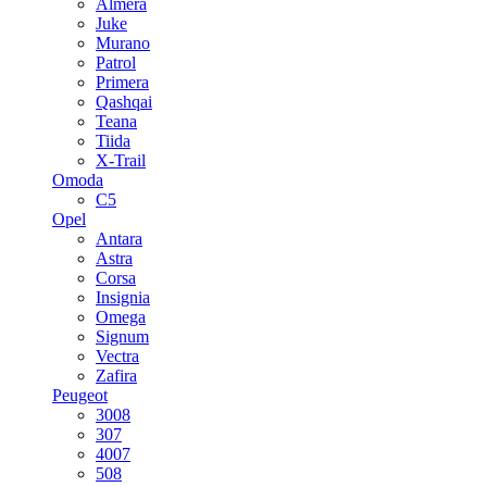
Almera
Juke
Murano
Patrol
Primera
Qashqai
Teana
Tiida
X-Trail
Omoda
C5
Opel
Antara
Astra
Corsa
Insignia
Omega
Signum
Vectra
Zafira
Peugeot
3008
307
4007
508