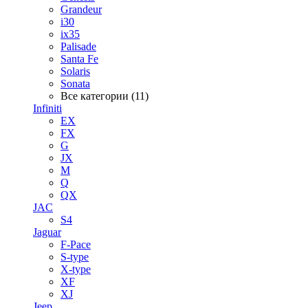
Grandeur
i30
ix35
Palisade
Santa Fe
Solaris
Sonata
Все категории (11)
Infiniti
EX
FX
G
JX
M
Q
QX
JAC
S4
Jaguar
F-Pace
S-type
X-type
XF
XJ
Jeep