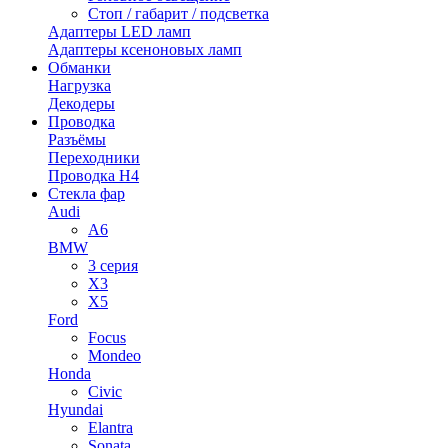
Стоп / габарит / подсветка
Адаптеры LED ламп
Адаптеры ксеноновых ламп
Обманки
Нагрузка
Декодеры
Проводка
Разъёмы
Переходники
Проводка H4
Стекла фар
Audi
A6
BMW
3 серия
X3
X5
Ford
Focus
Mondeo
Honda
Civic
Hyundai
Elantra
Sonata