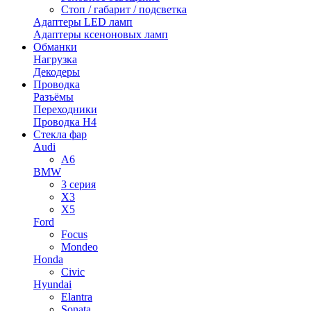
Стоп / габарит / подсветка
Адаптеры LED ламп
Адаптеры ксеноновых ламп
Обманки
Нагрузка
Декодеры
Проводка
Разъёмы
Переходники
Проводка H4
Стекла фар
Audi
A6
BMW
3 серия
X3
X5
Ford
Focus
Mondeo
Honda
Civic
Hyundai
Elantra
Sonata