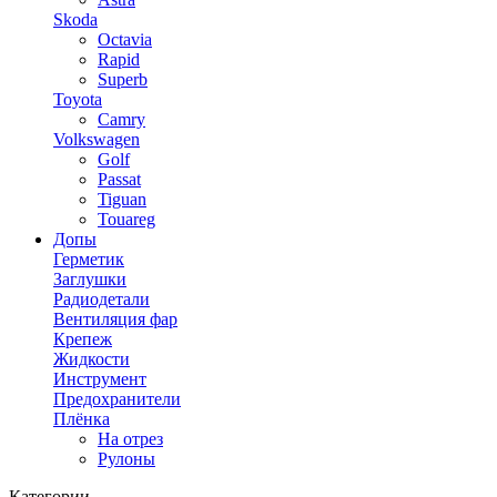
Skoda
Octavia
Rapid
Superb
Toyota
Camry
Volkswagen
Golf
Passat
Tiguan
Touareg
Допы
Герметик
Заглушки
Радиодетали
Вентиляция фар
Крепеж
Жидкости
Инструмент
Предохранители
Плёнка
На отрез
Рулоны
Категории