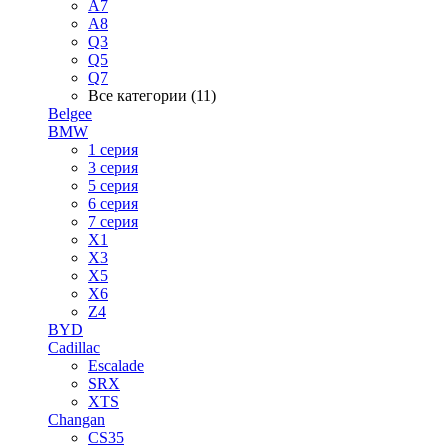
A7
A8
Q3
Q5
Q7
Все категории (11)
Belgee
BMW
1 серия
3 серия
5 серия
6 серия
7 серия
X1
X3
X5
X6
Z4
BYD
Cadillac
Escalade
SRX
XTS
Changan
CS35