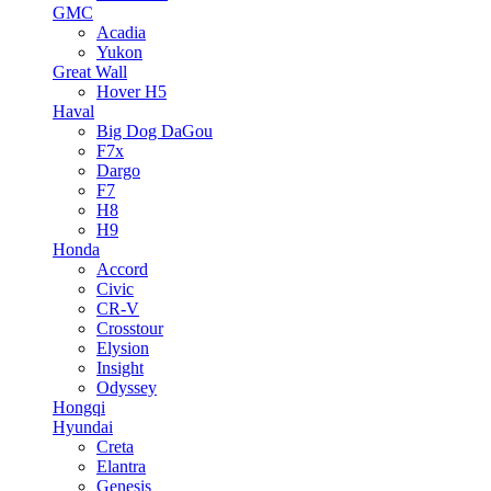
GMC
Acadia
Yukon
Great Wall
Hover H5
Haval
Big Dog DaGou
F7x
Dargo
F7
H8
H9
Honda
Accord
Civic
CR-V
Crosstour
Elysion
Insight
Odyssey
Hongqi
Hyundai
Creta
Elantra
Genesis