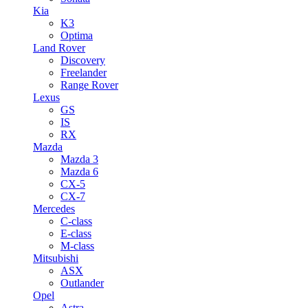
Kia
K3
Optima
Land Rover
Discovery
Freelander
Range Rover
Lexus
GS
IS
RX
Mazda
Mazda 3
Mazda 6
CX-5
CX-7
Mercedes
C-class
E-class
M-class
Mitsubishi
ASX
Outlander
Opel
Astra