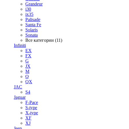
Grandeur
i30
ix35
Palisade
Santa Fe
Solaris
Sonata
Все категории (11)
Infiniti
EX
FX
G
JX
M
Q
QX
JAC
S4
Jaguar
F-Pace
S-type
X-type
XF
XJ
Jeep