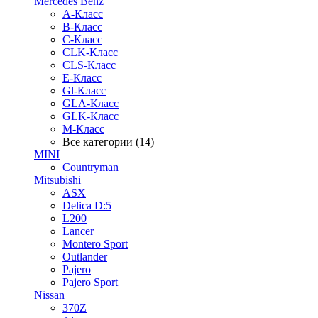
Mercedes Benz
A-Класс
B-Класс
C-Класс
CLK-Класс
CLS-Класс
E-Класс
Gl-Класс
GLA-Класс
GLK-Класс
M-Класс
Все категории (14)
MINI
Countryman
Mitsubishi
ASX
Delica D:5
L200
Lancer
Montero Sport
Outlander
Pajero
Pajero Sport
Nissan
370Z