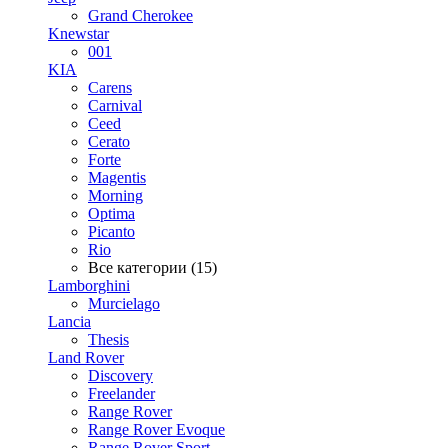
Grand Cherokee
Knewstar
001
KIA
Carens
Carnival
Ceed
Cerato
Forte
Magentis
Morning
Optima
Picanto
Rio
Все категории (15)
Lamborghini
Murcielago
Lancia
Thesis
Land Rover
Discovery
Freelander
Range Rover
Range Rover Evoque
Range Rover Sport