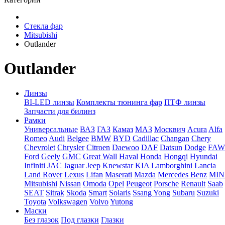
Стекла фар
Mitsubishi
Outlander
Outlander
Линзы
BI-LED линзы
Комплекты тюнинга фар
ПТФ линзы
Запчасти для билинз
Рамки
Универсальные
ВАЗ
ГАЗ
Камаз
МАЗ
Москвич
Acura
Alfa
Romeo
Audi
Belgee
BMW
BYD
Cadillac
Changan
Chery
Chevrolet
Chrysler
Citroen
Daewoo
DAF
Datsun
Dodge
FAW
Ford
Geely
GMC
Great Wall
Haval
Honda
Hongqi
Hyundai
Infiniti
JAC
Jaguar
Jeep
Knewstar
KIA
Lamborghini
Lancia
Land Rover
Lexus
Lifan
Maserati
Mazda
Mercedes Benz
MIN
Mitsubishi
Nissan
Omoda
Opel
Peugeot
Porsche
Renault
Saab
SEAT
Sitrak
Skoda
Smart
Solaris
Ssang Yong
Subaru
Suzuki
Toyota
Volkswagen
Volvo
Yutong
Маски
Без глазок
Под глазки
Глазки