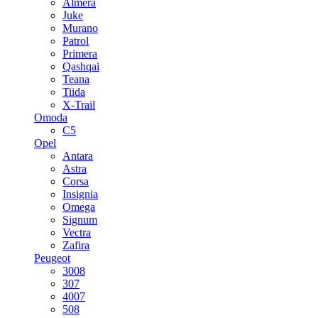
Almera
Juke
Murano
Patrol
Primera
Qashqai
Teana
Tiida
X-Trail
Omoda
C5
Opel
Antara
Astra
Corsa
Insignia
Omega
Signum
Vectra
Zafira
Peugeot
3008
307
4007
508