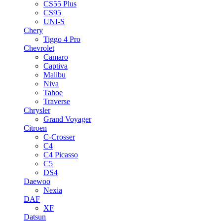
CS55 Plus
CS95
UNI-S
Chery
Tiggo 4 Pro
Chevrolet
Camaro
Captiva
Malibu
Niva
Tahoe
Traverse
Chrysler
Grand Voyager
Citroen
C-Crosser
C4
C4 Picasso
C5
DS4
Daewoo
Nexia
DAF
XF
Datsun