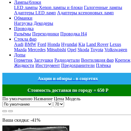
Лампы/блоки
LED лампы
Xenon лампы и блоки
Галогенные лампы
Адаптеры LED ламп
Адаптеры ксеноновых ламп
Обманки
Нагрузка
Декодеры
Проводка
Разъёмы
Переходники
Проводка H4
Стекла фар
Audi
BMW
Ford
Honda
Hyundai
Kia
Land Rover
Lexus
Mazda
Mercedes
Mitsubishi
Opel
Skoda
Toyota
Volkswagen
Допы
Герметик
Заглушки
Радиодетали
Вентиляция фар
Крепеж
Жидкости
Инструмент
Предохранители
Плёнка
Акции и обзоры - в соцсетях
Стоимость доставки по городу = 650 Р
По умолчанию
Название
Цена
Модель
Ваша скидка: -41%