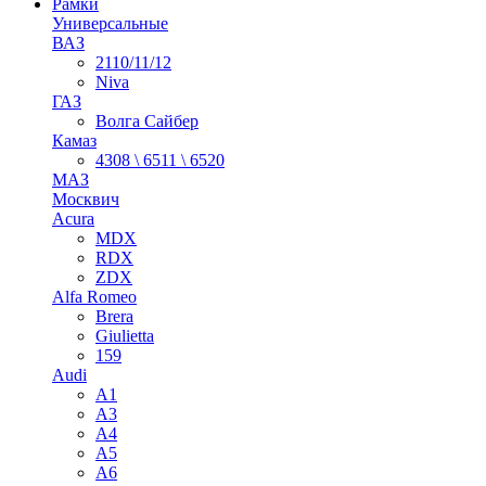
Рамки
Универсальные
ВАЗ
2110/11/12
Niva
ГАЗ
Волга Сайбер
Камаз
4308 \ 6511 \ 6520
МАЗ
Москвич
Acura
MDX
RDX
ZDX
Alfa Romeo
Brera
Giulietta
159
Audi
A1
A3
A4
A5
A6