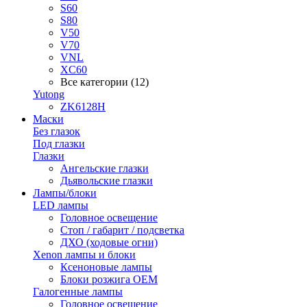
S60
S80
V50
V70
VNL
XC60
Все категории (12)
Yutong
ZK6128H
Маски
Без глазок
Под глазки
Глазки
Ангельские глазки
Дьявольские глазки
Лампы/блоки
LED лампы
Головное освещение
Стоп / габарит / подсветка
ДХО (ходовые огни)
Xenon лампы и блоки
Ксеноновые лампы
Блоки розжига OEM
Галогенные лампы
Головное освещение