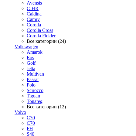
Avensis
C-HR
Caldina
Camry
Corolla
Corolla Cross
Corolla Fielder
Все категории (24)
Volkswagen
Amarok
Eos
Golf
Jetta
Multivan
Passat
Polo
Scirocco
Tiguan
Touareg
Все категории (12)
Volvo
C30
C70
FH
S40