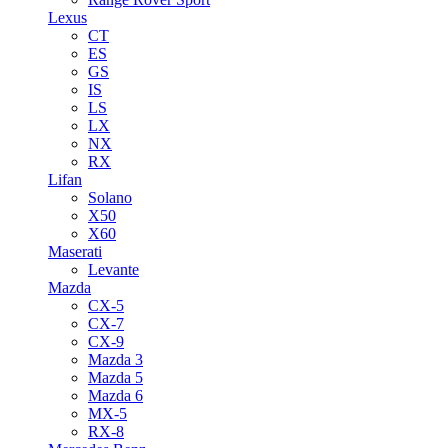
Lexus
CT
ES
GS
IS
LS
LX
NX
RX
Lifan
Solano
X50
X60
Maserati
Levante
Mazda
CX-5
CX-7
CX-9
Mazda 3
Mazda 5
Mazda 6
MX-5
RX-8