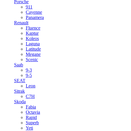
Porsche
911
Cayenne
Panamera
Renault
Fluence
Kaptur
Koleos
Laguna
Latitude
Megane
Scenic
Saab
9-3
9-5
SEAT
Leon
Sitrak
C7H
Skoda
Fabia
Octavia
Rapid
Superb
Yeti