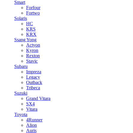
Smart
Forfour
Fortwo
Solaris
HC
KRS
KRX
Ssang Yong
Actyon
Kyron
Rexton
Stavic
Subaru
Impreza
Legacy
Outback
Tribeca
Suzuki
Grand Vitara
SX4
Vitara
Toyota
4Runner
Alion
Auris