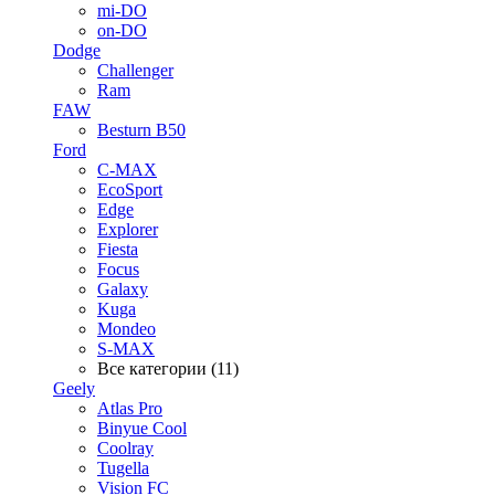
mi-DO
on-DO
Dodge
Challenger
Ram
FAW
Besturn B50
Ford
C-MAX
EcoSport
Edge
Explorer
Fiesta
Focus
Galaxy
Kuga
Mondeo
S-MAX
Все категории (11)
Geely
Atlas Pro
Binyue Cool
Coolray
Tugella
Vision FC