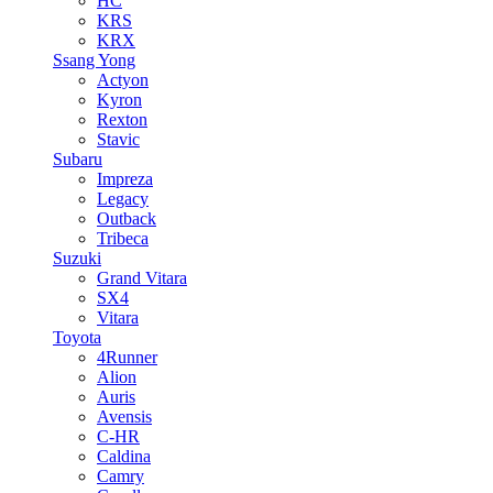
HC
KRS
KRX
Ssang Yong
Actyon
Kyron
Rexton
Stavic
Subaru
Impreza
Legacy
Outback
Tribeca
Suzuki
Grand Vitara
SX4
Vitara
Toyota
4Runner
Alion
Auris
Avensis
C-HR
Caldina
Camry