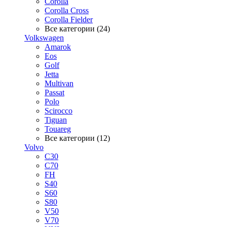
Corolla
Corolla Cross
Corolla Fielder
Все категории (24)
Volkswagen
Amarok
Eos
Golf
Jetta
Multivan
Passat
Polo
Scirocco
Tiguan
Touareg
Все категории (12)
Volvo
C30
C70
FH
S40
S60
S80
V50
V70