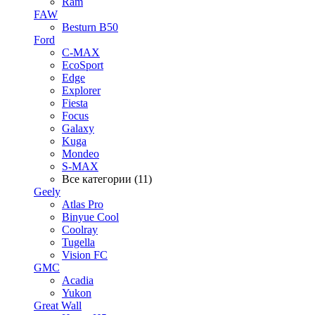
Ram
FAW
Besturn B50
Ford
C-MAX
EcoSport
Edge
Explorer
Fiesta
Focus
Galaxy
Kuga
Mondeo
S-MAX
Все категории (11)
Geely
Atlas Pro
Binyue Cool
Coolray
Tugella
Vision FC
GMC
Acadia
Yukon
Great Wall