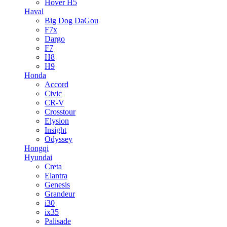
Hover H5
Haval
Big Dog DaGou
F7x
Dargo
F7
H8
H9
Honda
Accord
Civic
CR-V
Crosstour
Elysion
Insight
Odyssey
Hongqi
Hyundai
Creta
Elantra
Genesis
Grandeur
i30
ix35
Palisade