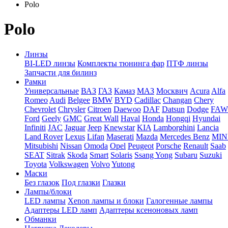
Polo
Polo
Линзы
BI-LED линзы
Комплекты тюнинга фар
ПТФ линзы
Запчасти для билинз
Рамки
Универсальные
ВАЗ
ГАЗ
Камаз
МАЗ
Москвич
Acura
Alfa
Romeo
Audi
Belgee
BMW
BYD
Cadillac
Changan
Chery
Chevrolet
Chrysler
Citroen
Daewoo
DAF
Datsun
Dodge
FAW
Ford
Geely
GMC
Great Wall
Haval
Honda
Hongqi
Hyundai
Infiniti
JAC
Jaguar
Jeep
Knewstar
KIA
Lamborghini
Lancia
Land Rover
Lexus
Lifan
Maserati
Mazda
Mercedes Benz
MIN
Mitsubishi
Nissan
Omoda
Opel
Peugeot
Porsche
Renault
Saab
SEAT
Sitrak
Skoda
Smart
Solaris
Ssang Yong
Subaru
Suzuki
Toyota
Volkswagen
Volvo
Yutong
Маски
Без глазок
Под глазки
Глазки
Лампы/блоки
LED лампы
Xenon лампы и блоки
Галогенные лампы
Адаптеры LED ламп
Адаптеры ксеноновых ламп
Обманки