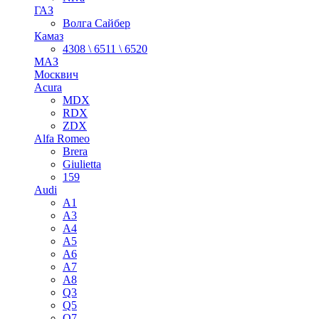
ГАЗ
Волга Сайбер
Камаз
4308 \ 6511 \ 6520
МАЗ
Москвич
Acura
MDX
RDX
ZDX
Alfa Romeo
Brera
Giulietta
159
Audi
A1
A3
A4
A5
A6
A7
A8
Q3
Q5
Q7