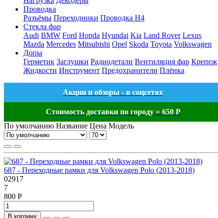
Нагрузка
Декодеры
Проводка
Разъёмы
Переходники
Проводка H4
Стекла фар
Audi
BMW
Ford
Honda
Hyundai
Kia
Land Rover
Lexus
Mazda
Mercedes
Mitsubishi
Opel
Skoda
Toyota
Volkswagen
Допы
Герметик
Заглушки
Радиодетали
Вентиляция фар
Крепеж
Жидкости
Инструмент
Предохранители
Плёнка
Акции и обзоры - в соцсетях
Стоимость доставки по городу = 650 Р
По умолчанию
Название
Цена
Модель
687 - Переходные рамки для Volkswagen Polo (2013-2018)
02917
7
800 Р
В корзину