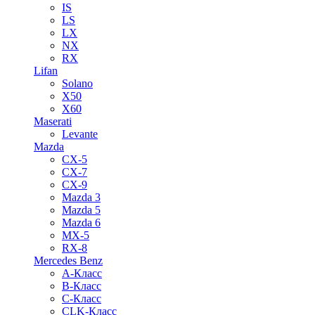
IS
LS
LX
NX
RX
Lifan
Solano
X50
X60
Maserati
Levante
Mazda
CX-5
CX-7
CX-9
Mazda 3
Mazda 5
Mazda 6
MX-5
RX-8
Mercedes Benz
A-Класс
B-Класс
C-Класс
CLK-Класс