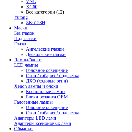
VNL
XC60
Все категории (12)
Yutong
ZK6128H
Маски
Без глазок
Под глазки
Глазки
Ангельские глазки
Дьявольские глазки
Лампы/блоки
LED лампы
Головное освещение
Стоп / габарит / подсветка
ДХО (ходовые огни)
Xenon лампы и блоки
Ксеноновые лампы
Блоки розжига OEM
Галогенные лампы
Головное освещение
Стоп / габарит / подсветка
Адаптеры LED ламп
Адаптеры ксеноновых ламп
Обманки