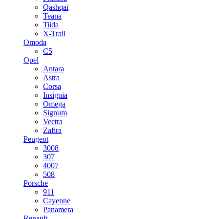
Qashqai
Teana
Tiida
X-Trail
Omoda
C5
Opel
Antara
Astra
Corsa
Insignia
Omega
Signum
Vectra
Zafira
Peugeot
3008
307
4007
508
Porsche
911
Cayenne
Panamera
Renault