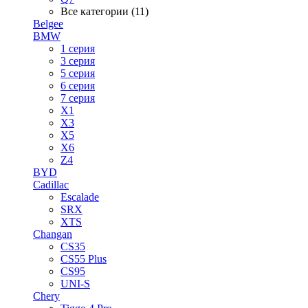
Все категории (11)
Belgee
BMW
1 серия
3 серия
5 серия
6 серия
7 серия
X1
X3
X5
X6
Z4
BYD
Cadillac
Escalade
SRX
XTS
Changan
CS35
CS55 Plus
CS95
UNI-S
Chery