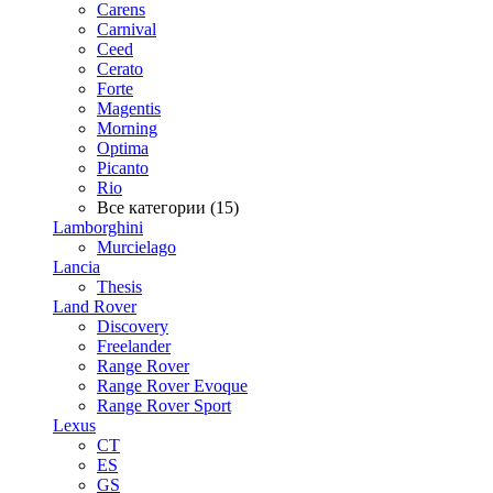
Carens
Carnival
Ceed
Cerato
Forte
Magentis
Morning
Optima
Picanto
Rio
Все категории (15)
Lamborghini
Murcielago
Lancia
Thesis
Land Rover
Discovery
Freelander
Range Rover
Range Rover Evoque
Range Rover Sport
Lexus
CT
ES
GS