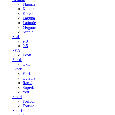
Fluence
Kaptur
Koleos
Laguna
Latitude
Megane
Scenic
Saab
9-3
9-5
SEAT
Leon
Sitrak
C7H
Skoda
Fabia
Octavia
Rapid
Superb
Yeti
Smart
Forfour
Fortwo
Solaris