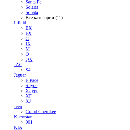
Santa Fe
Solaris
Sonata
Все категории (11)
Infiniti
EX
FX
G
JX
M
Q
QX
JAC
S4
Jaguar
F-Pace
S-type
X-type
XF
XJ
Jeep
Grand Cherokee
Knewstar
001
KIA