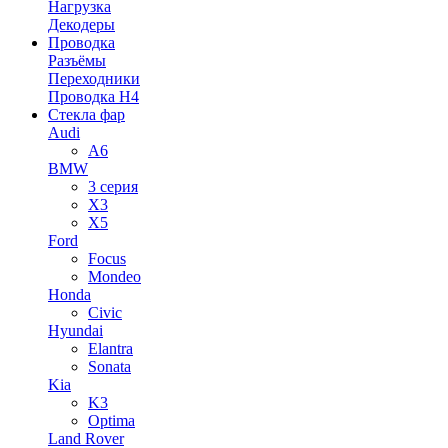
Нагрузка
Декодеры
Проводка
Разъёмы
Переходники
Проводка H4
Стекла фар
Audi
A6
BMW
3 серия
X3
X5
Ford
Focus
Mondeo
Honda
Civic
Hyundai
Elantra
Sonata
Kia
K3
Optima
Land Rover