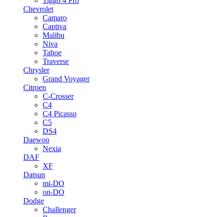
Tiggo 4 Pro
Chevrolet
Camaro
Captiva
Malibu
Niva
Tahoe
Traverse
Chrysler
Grand Voyager
Citroen
C-Crosser
C4
C4 Picasso
C5
DS4
Daewoo
Nexia
DAF
XF
Datsun
mi-DO
on-DO
Dodge
Challenger