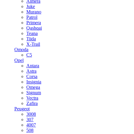
Almera
Juke
Murano
Patrol
Primera
Qashqai
Teana
Tiida
X-Trail
Omoda
C5
Opel
Antara
Astra
Corsa
Insignia
Omega
Signum
Vectra
Zafira
Peugeot
3008
307
4007
508