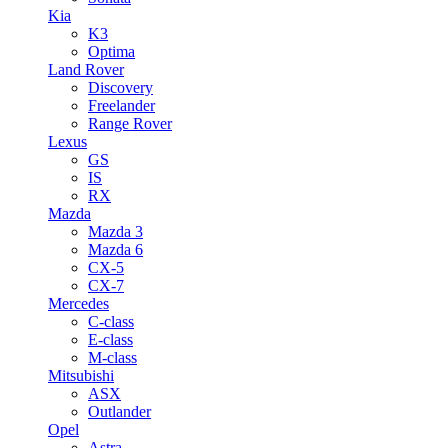
Kia
K3
Optima
Land Rover
Discovery
Freelander
Range Rover
Lexus
GS
IS
RX
Mazda
Mazda 3
Mazda 6
CX-5
CX-7
Mercedes
C-class
E-class
M-class
Mitsubishi
ASX
Outlander
Opel
Astra