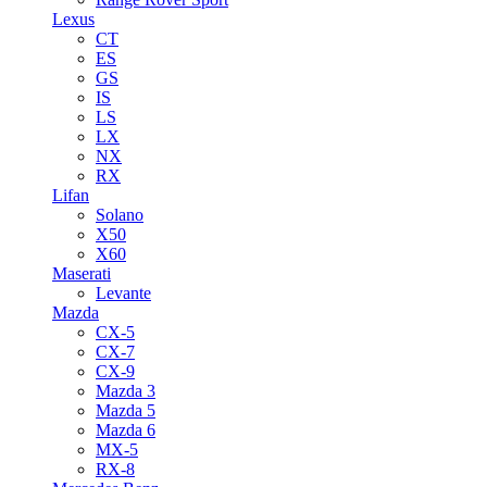
Lexus
CT
ES
GS
IS
LS
LX
NX
RX
Lifan
Solano
X50
X60
Maserati
Levante
Mazda
CX-5
CX-7
CX-9
Mazda 3
Mazda 5
Mazda 6
MX-5
RX-8