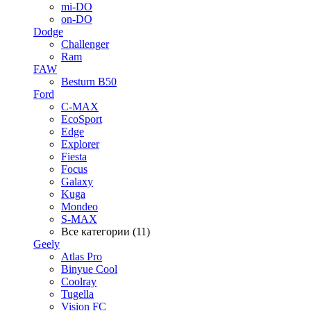
mi-DO
on-DO
Dodge
Challenger
Ram
FAW
Besturn B50
Ford
C-MAX
EcoSport
Edge
Explorer
Fiesta
Focus
Galaxy
Kuga
Mondeo
S-MAX
Все категории (11)
Geely
Atlas Pro
Binyue Cool
Coolray
Tugella
Vision FC