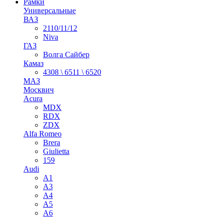
Рамки
Универсальные
ВАЗ
2110/11/12
Niva
ГАЗ
Волга Сайбер
Камаз
4308 \ 6511 \ 6520
МАЗ
Москвич
Acura
MDX
RDX
ZDX
Alfa Romeo
Brera
Giulietta
159
Audi
A1
A3
A4
A5
A6