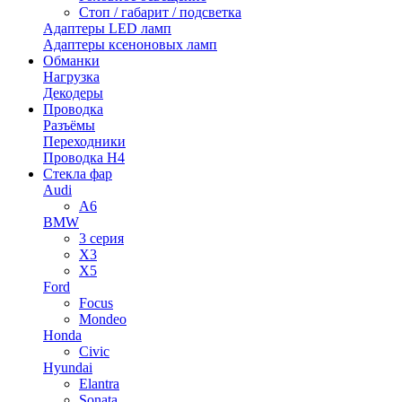
Стоп / габарит / подсветка
Адаптеры LED ламп
Адаптеры ксеноновых ламп
Обманки
Нагрузка
Декодеры
Проводка
Разъёмы
Переходники
Проводка H4
Стекла фар
Audi
A6
BMW
3 серия
X3
X5
Ford
Focus
Mondeo
Honda
Civic
Hyundai
Elantra
Sonata