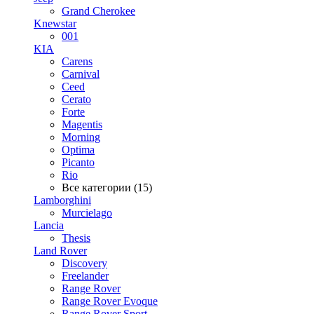
Grand Cherokee
Knewstar
001
KIA
Carens
Carnival
Ceed
Cerato
Forte
Magentis
Morning
Optima
Picanto
Rio
Все категории (15)
Lamborghini
Murcielago
Lancia
Thesis
Land Rover
Discovery
Freelander
Range Rover
Range Rover Evoque
Range Rover Sport