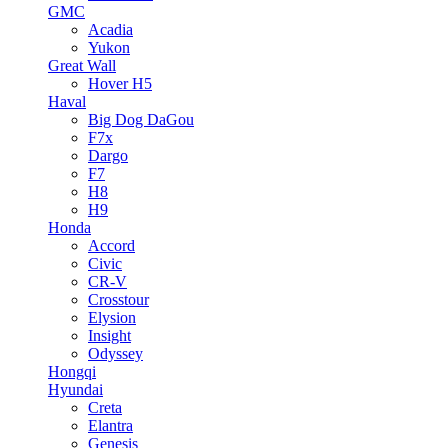
GMC
Acadia
Yukon
Great Wall
Hover H5
Haval
Big Dog DaGou
F7x
Dargo
F7
H8
H9
Honda
Accord
Civic
CR-V
Crosstour
Elysion
Insight
Odyssey
Hongqi
Hyundai
Creta
Elantra
Genesis