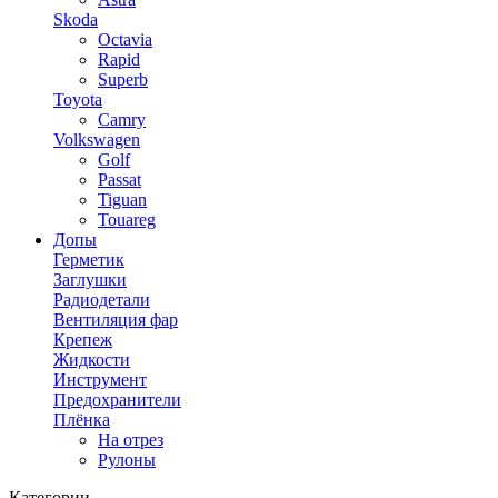
Skoda
Octavia
Rapid
Superb
Toyota
Camry
Volkswagen
Golf
Passat
Tiguan
Touareg
Допы
Герметик
Заглушки
Радиодетали
Вентиляция фар
Крепеж
Жидкости
Инструмент
Предохранители
Плёнка
На отрез
Рулоны
Категории