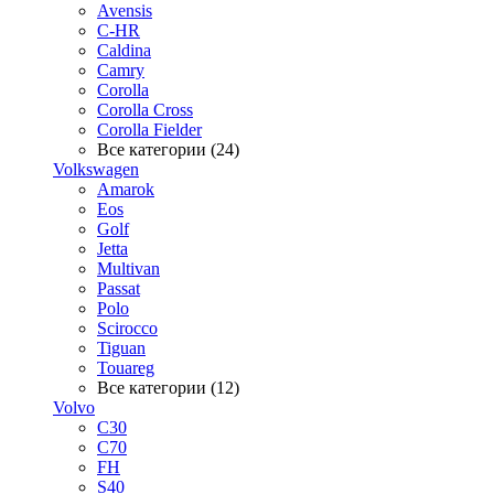
Avensis
C-HR
Caldina
Camry
Corolla
Corolla Cross
Corolla Fielder
Все категории (24)
Volkswagen
Amarok
Eos
Golf
Jetta
Multivan
Passat
Polo
Scirocco
Tiguan
Touareg
Все категории (12)
Volvo
C30
C70
FH
S40