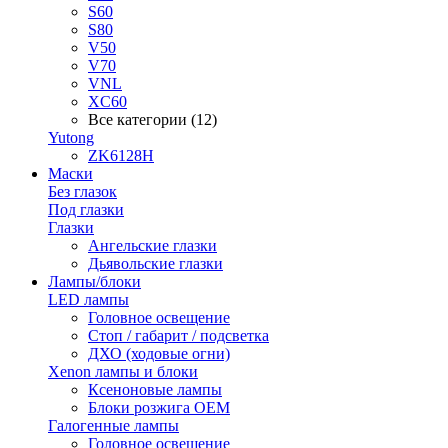
S60
S80
V50
V70
VNL
XC60
Все категории (12)
Yutong
ZK6128H
Маски
Без глазок
Под глазки
Глазки
Ангельские глазки
Дьявольские глазки
Лампы/блоки
LED лампы
Головное освещение
Стоп / габарит / подсветка
ДХО (ходовые огни)
Xenon лампы и блоки
Ксеноновые лампы
Блоки розжига OEM
Галогенные лампы
Головное освещение