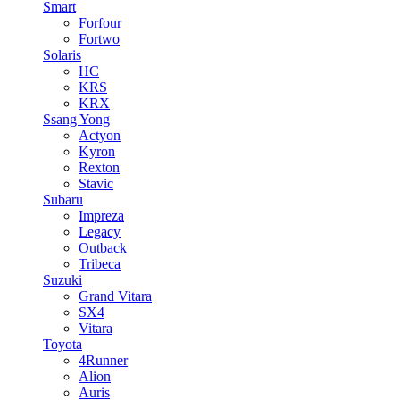
Smart
Forfour
Fortwo
Solaris
HC
KRS
KRX
Ssang Yong
Actyon
Kyron
Rexton
Stavic
Subaru
Impreza
Legacy
Outback
Tribeca
Suzuki
Grand Vitara
SX4
Vitara
Toyota
4Runner
Alion
Auris