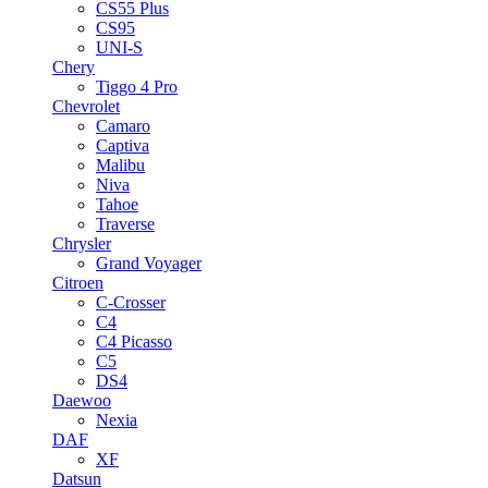
CS55 Plus
CS95
UNI-S
Chery
Tiggo 4 Pro
Chevrolet
Camaro
Captiva
Malibu
Niva
Tahoe
Traverse
Chrysler
Grand Voyager
Citroen
C-Crosser
C4
C4 Picasso
C5
DS4
Daewoo
Nexia
DAF
XF
Datsun