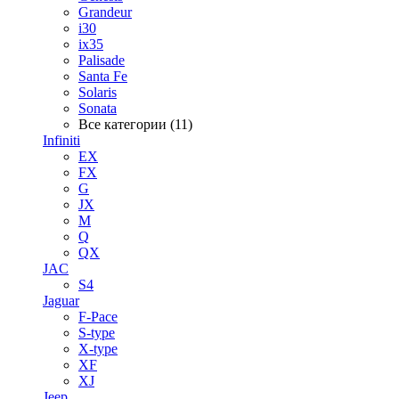
Grandeur
i30
ix35
Palisade
Santa Fe
Solaris
Sonata
Все категории (11)
Infiniti
EX
FX
G
JX
M
Q
QX
JAC
S4
Jaguar
F-Pace
S-type
X-type
XF
XJ
Jeep