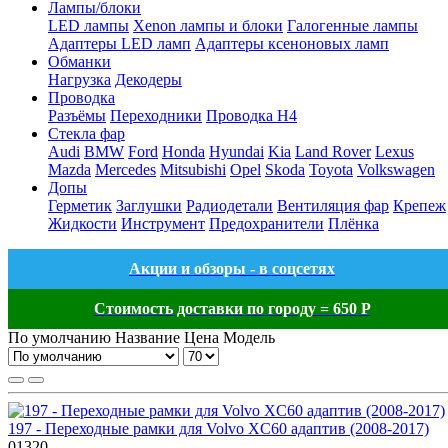
Лампы/блоки
LED лампы
Xenon лампы и блоки
Галогенные лампы
Адаптеры LED ламп
Адаптеры ксеноновых ламп
Обманки
Нагрузка
Декодеры
Проводка
Разъёмы
Переходники
Проводка H4
Стекла фар
Audi
BMW
Ford
Honda
Hyundai
Kia
Land Rover
Lexus
Mazda
Mercedes
Mitsubishi
Opel
Skoda
Toyota
Volkswagen
Допы
Герметик
Заглушки
Радиодетали
Вентиляция фар
Крепеж
Жидкости
Инструмент
Предохранители
Плёнка
Акции и обзоры - в соцсетях
Стоимость доставки по городу = 650 Р
По умолчанию
Название
Цена
Модель
197 - Переходные рамки для Volvo XC60 адаптив (2008-2017)
01320