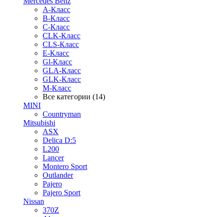
Mercedes Benz
A-Класс
B-Класс
C-Класс
CLK-Класс
CLS-Класс
E-Класс
Gl-Класс
GLA-Класс
GLK-Класс
M-Класс
Все категории (14)
MINI
Countryman
Mitsubishi
ASX
Delica D:5
L200
Lancer
Montero Sport
Outlander
Pajero
Pajero Sport
Nissan
370Z