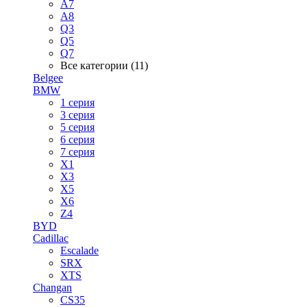
A7
A8
Q3
Q5
Q7
Все категории (11)
Belgee
BMW
1 серия
3 серия
5 серия
6 серия
7 серия
X1
X3
X5
X6
Z4
BYD
Cadillac
Escalade
SRX
XTS
Changan
CS35