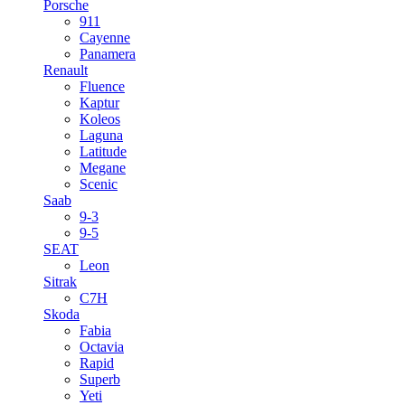
Porsche
911
Cayenne
Panamera
Renault
Fluence
Kaptur
Koleos
Laguna
Latitude
Megane
Scenic
Saab
9-3
9-5
SEAT
Leon
Sitrak
C7H
Skoda
Fabia
Octavia
Rapid
Superb
Yeti