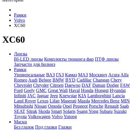
Рамки
Volvo
XC60
XC60
Линзы
BI-LED линзы
Комплекты тюнинга фар
ПТФ линзы
Запчасти для билинз
Рамки
Универсальные
ВАЗ
ГАЗ
Камаз
МАЗ
Москвич
Acura
Alfa
Romeo
Audi
Belgee
BMW
BYD
Cadillac
Changan
Chery
Chevrolet
Chrysler
Citroen
Daewoo
DAF
Datsun
Dodge
FAW
Ford
Geely
GMC
Great Wall
Haval
Honda
Hongqi
Hyundai
Infiniti
JAC
Jaguar
Jeep
Knewstar
KIA
Lamborghini
Lancia
Land Rover
Lexus
Lifan
Maserati
Mazda
Mercedes Benz
MIN
Mitsubishi
Nissan
Omoda
Opel
Peugeot
Porsche
Renault
Saab
SEAT
Sitrak
Skoda
Smart
Solaris
Ssang Yong
Subaru
Suzuki
Toyota
Volkswagen
Volvo
Yutong
Маски
Без глазок
Под глазки
Глазки