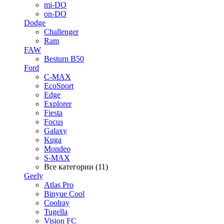
mi-DO
on-DO
Dodge
Challenger
Ram
FAW
Besturn B50
Ford
C-MAX
EcoSport
Edge
Explorer
Fiesta
Focus
Galaxy
Kuga
Mondeo
S-MAX
Все категории (11)
Geely
Atlas Pro
Binyue Cool
Coolray
Tugella
Vision FC