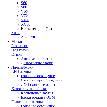
S60
S80
V50
V70
VNL
XC60
Все категории (12)
Yutong
ZK6128H
Маски
Без глазок
Под глазки
Глазки
Ангельские глазки
Дьявольские глазки
Лампы/блоки
LED лампы
Головное освещение
Стоп / габарит / подсветка
ДХО (ходовые огни)
Xenon лампы и блоки
Ксеноновые лампы
Блоки розжига OEM
Галогенные лампы
Головное освещение