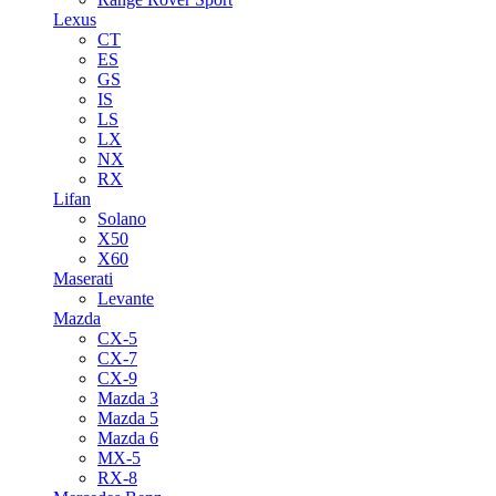
Lexus
CT
ES
GS
IS
LS
LX
NX
RX
Lifan
Solano
X50
X60
Maserati
Levante
Mazda
CX-5
CX-7
CX-9
Mazda 3
Mazda 5
Mazda 6
MX-5
RX-8