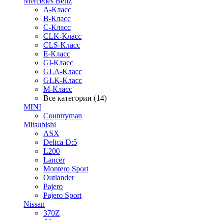
Mercedes Benz
A-Класс
B-Класс
C-Класс
CLK-Класс
CLS-Класс
E-Класс
Gl-Класс
GLA-Класс
GLK-Класс
M-Класс
Все категории (14)
MINI
Countryman
Mitsubishi
ASX
Delica D:5
L200
Lancer
Montero Sport
Outlander
Pajero
Pajero Sport
Nissan
370Z