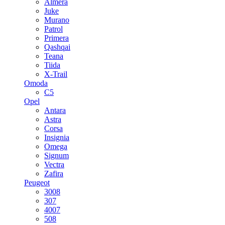
Almera
Juke
Murano
Patrol
Primera
Qashqai
Teana
Tiida
X-Trail
Omoda
C5
Opel
Antara
Astra
Corsa
Insignia
Omega
Signum
Vectra
Zafira
Peugeot
3008
307
4007
508