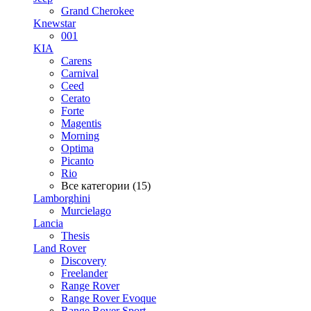
Grand Cherokee
Knewstar
001
KIA
Carens
Carnival
Ceed
Cerato
Forte
Magentis
Morning
Optima
Picanto
Rio
Все категории (15)
Lamborghini
Murcielago
Lancia
Thesis
Land Rover
Discovery
Freelander
Range Rover
Range Rover Evoque
Range Rover Sport