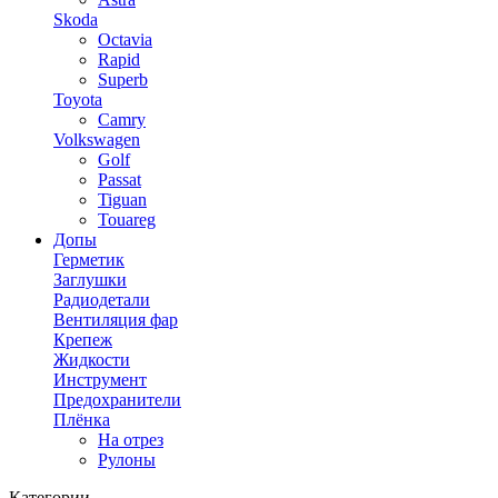
Skoda
Octavia
Rapid
Superb
Toyota
Camry
Volkswagen
Golf
Passat
Tiguan
Touareg
Допы
Герметик
Заглушки
Радиодетали
Вентиляция фар
Крепеж
Жидкости
Инструмент
Предохранители
Плёнка
На отрез
Рулоны
Категории