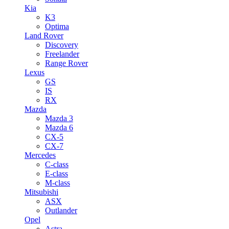
Kia
K3
Optima
Land Rover
Discovery
Freelander
Range Rover
Lexus
GS
IS
RX
Mazda
Mazda 3
Mazda 6
CX-5
CX-7
Mercedes
C-class
E-class
M-class
Mitsubishi
ASX
Outlander
Opel
Astra