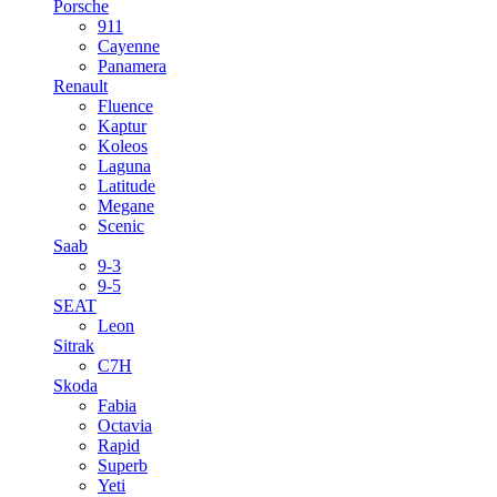
Porsche
911
Cayenne
Panamera
Renault
Fluence
Kaptur
Koleos
Laguna
Latitude
Megane
Scenic
Saab
9-3
9-5
SEAT
Leon
Sitrak
C7H
Skoda
Fabia
Octavia
Rapid
Superb
Yeti