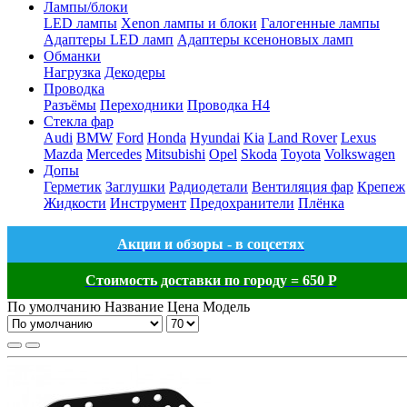
Лампы/блоки
LED лампы
Xenon лампы и блоки
Галогенные лампы
Адаптеры LED ламп
Адаптеры ксеноновых ламп
Обманки
Нагрузка
Декодеры
Проводка
Разъёмы
Переходники
Проводка H4
Стекла фар
Audi
BMW
Ford
Honda
Hyundai
Kia
Land Rover
Lexus
Mazda
Mercedes
Mitsubishi
Opel
Skoda
Toyota
Volkswagen
Допы
Герметик
Заглушки
Радиодетали
Вентиляция фар
Крепеж
Жидкости
Инструмент
Предохранители
Плёнка
Акции и обзоры - в соцсетях
Стоимость доставки по городу = 650 Р
По умолчанию
Название
Цена
Модель