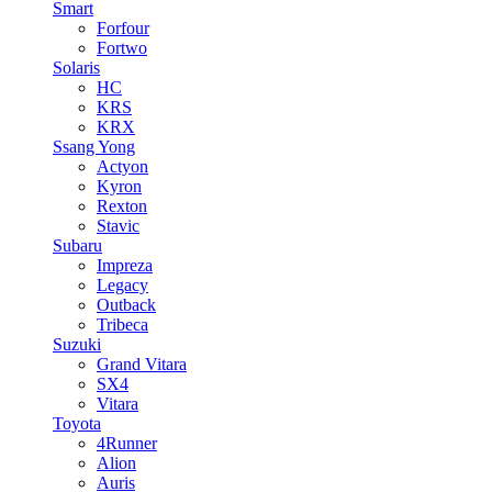
Smart
Forfour
Fortwo
Solaris
HC
KRS
KRX
Ssang Yong
Actyon
Kyron
Rexton
Stavic
Subaru
Impreza
Legacy
Outback
Tribeca
Suzuki
Grand Vitara
SX4
Vitara
Toyota
4Runner
Alion
Auris