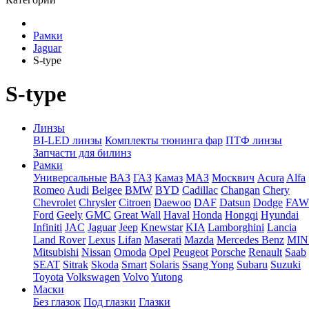
Рамки
Jaguar
S-type
S-type
Линзы
BI-LED линзы
Комплекты тюнинга фар
ПТФ линзы
Запчасти для билинз
Рамки
Универсальные
ВАЗ
ГАЗ
Камаз
МАЗ
Москвич
Acura
Alfa
Romeo
Audi
Belgee
BMW
BYD
Cadillac
Changan
Chery
Chevrolet
Chrysler
Citroen
Daewoo
DAF
Datsun
Dodge
FAW
Ford
Geely
GMC
Great Wall
Haval
Honda
Hongqi
Hyundai
Infiniti
JAC
Jaguar
Jeep
Knewstar
KIA
Lamborghini
Lancia
Land Rover
Lexus
Lifan
Maserati
Mazda
Mercedes Benz
MIN
Mitsubishi
Nissan
Omoda
Opel
Peugeot
Porsche
Renault
Saab
SEAT
Sitrak
Skoda
Smart
Solaris
Ssang Yong
Subaru
Suzuki
Toyota
Volkswagen
Volvo
Yutong
Маски
Без глазок
Под глазки
Глазки