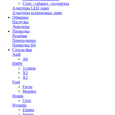
Стоп / габарит / подсветка
Адаптеры LED ламп
Адаптеры ксеноновых ламп
Обманки
Нагрузка
Декодеры
Проводка
Разъёмы
Переходники
Проводка H4
Стекла фар
Audi
A6
BMW
3 серия
X3
X5
Ford
Focus
Mondeo
Honda
Civic
Hyundai
Elantra
Sonata