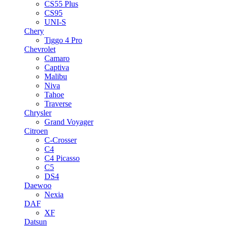
CS55 Plus
CS95
UNI-S
Chery
Tiggo 4 Pro
Chevrolet
Camaro
Captiva
Malibu
Niva
Tahoe
Traverse
Chrysler
Grand Voyager
Citroen
C-Crosser
C4
C4 Picasso
C5
DS4
Daewoo
Nexia
DAF
XF
Datsun