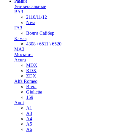
Рамки
Универсальные
ВАЗ
2110/11/12
Niva
ГАЗ
Волга Сайбер
Камаз
4308 \ 6511 \ 6520
МАЗ
Москвич
Acura
MDX
RDX
ZDX
Alfa Romeo
Brera
Giulietta
159
Audi
A1
A3
A4
A5
A6