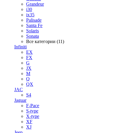
Grandeur
i30
ix35
Palisade
Santa Fe
Solaris
Sonata
Все категории (11)
Infiniti
EX
FX
G
JX
M
Q
QX
JAC
S4
Jaguar
F-Pace
S-type
X-type
XF
XJ
Jeep