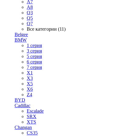
A7
A8
Q3
Q5
Q7
Все категории (11)
Belgee
BMW
1 серия
3 серия
5 серия
6 серия
7 серия
X1
X3
X5
X6
Z4
BYD
Cadillac
Escalade
SRX
XTS
Changan
CS35