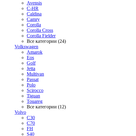
Avensis
C-HR
Caldina
Camry
Corolla
Corolla Cross
Corolla Fielder
Все категории (24)
Volkswagen
Amarok
Eos
Golf
Jetta
Multivan
Passat
Polo
Scirocco
Tiguan
Touareg
Все категории (12)
Volvo
C30
C70
FH
S40