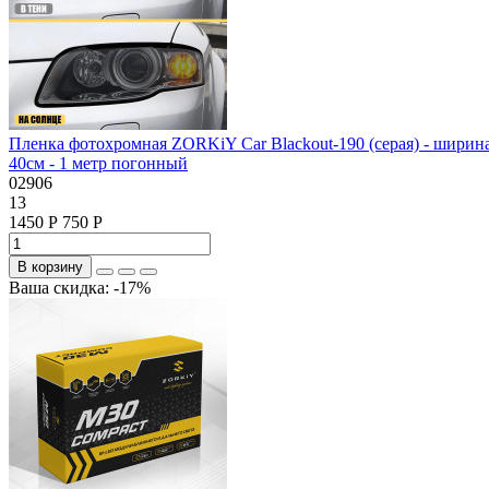
Пленка фотохромная ZORKiY Car Blackout-190 (серая) - ширин
40см - 1 метр погонный
02906
13
1450 Р
750 Р
В корзину
Ваша скидка: -17%