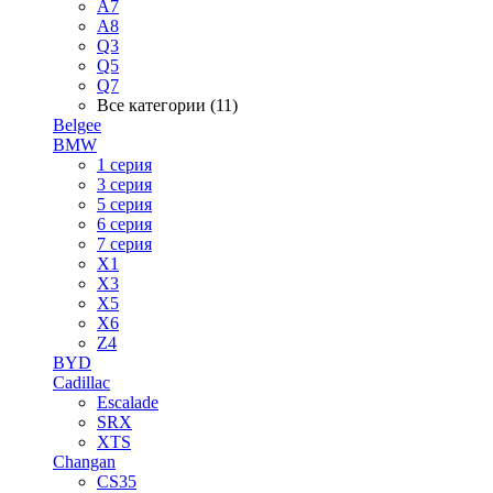
A7
A8
Q3
Q5
Q7
Все категории (11)
Belgee
BMW
1 серия
3 серия
5 серия
6 серия
7 серия
X1
X3
X5
X6
Z4
BYD
Cadillac
Escalade
SRX
XTS
Changan
CS35