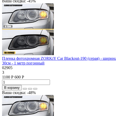
Ваша скидка: -45%
Пленка фотохромная ZORKiY Car Blackout-190 (серая) - ширин
30см - 1 метр погонный
02905
3
1100 Р
600 Р
В корзину
Ваша скидка: -48%