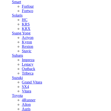
Smart
Forfour
Fortwo
Solaris
HC
KRS
KRX
Ssang Yong
Actyon
Kyron
Rexton
Stavic
Subaru
Impreza
Legacy
Outback
Tribeca
Suzuki
Grand Vitara
SX4
Vitara
Toyota
4Runner
Alion
Auris