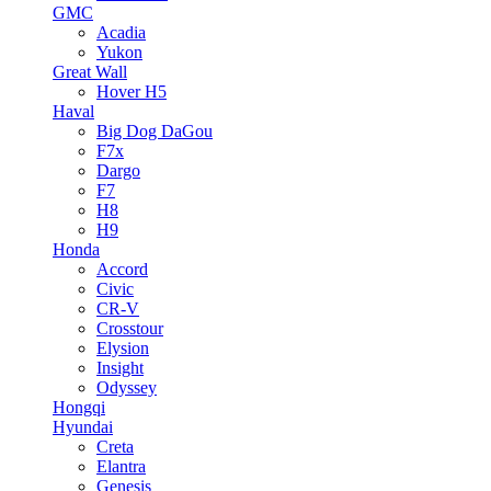
GMC
Acadia
Yukon
Great Wall
Hover H5
Haval
Big Dog DaGou
F7x
Dargo
F7
H8
H9
Honda
Accord
Civic
CR-V
Crosstour
Elysion
Insight
Odyssey
Hongqi
Hyundai
Creta
Elantra
Genesis