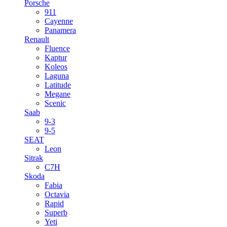
Porsche
911
Cayenne
Panamera
Renault
Fluence
Kaptur
Koleos
Laguna
Latitude
Megane
Scenic
Saab
9-3
9-5
SEAT
Leon
Sitrak
C7H
Skoda
Fabia
Octavia
Rapid
Superb
Yeti