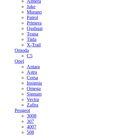
Almera
Juke
Murano
Patrol
Primera
Qashqai
Teana
Tiida
X-Trail
Omoda
C5
Opel
Antara
Astra
Corsa
Insignia
Omega
Signum
Vectra
Zafira
Peugeot
3008
307
4007
508