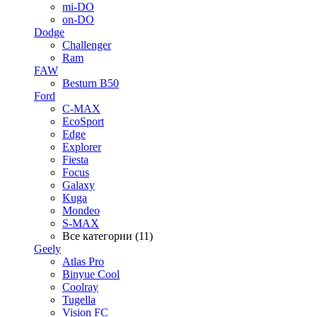
mi-DO
on-DO
Dodge
Challenger
Ram
FAW
Besturn B50
Ford
C-MAX
EcoSport
Edge
Explorer
Fiesta
Focus
Galaxy
Kuga
Mondeo
S-MAX
Все категории (11)
Geely
Atlas Pro
Binyue Cool
Coolray
Tugella
Vision FC