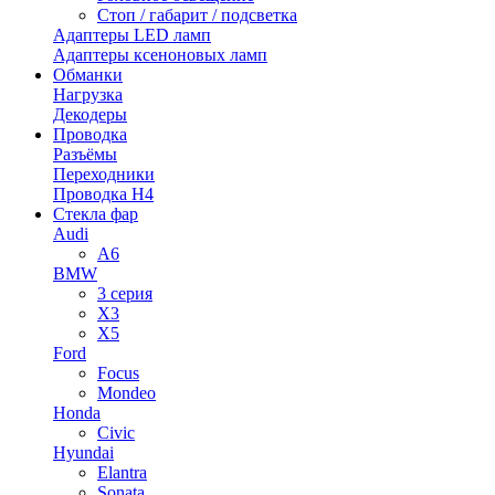
Стоп / габарит / подсветка
Адаптеры LED ламп
Адаптеры ксеноновых ламп
Обманки
Нагрузка
Декодеры
Проводка
Разъёмы
Переходники
Проводка H4
Стекла фар
Audi
A6
BMW
3 серия
X3
X5
Ford
Focus
Mondeo
Honda
Civic
Hyundai
Elantra
Sonata