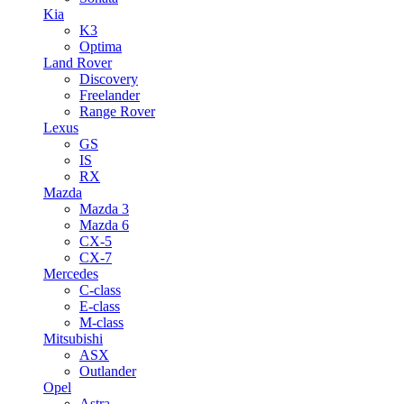
Kia
K3
Optima
Land Rover
Discovery
Freelander
Range Rover
Lexus
GS
IS
RX
Mazda
Mazda 3
Mazda 6
CX-5
CX-7
Mercedes
C-class
E-class
M-class
Mitsubishi
ASX
Outlander
Opel
Astra