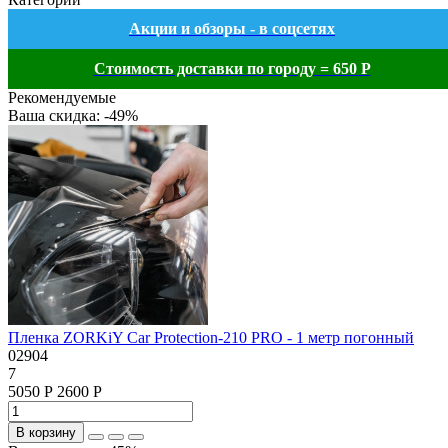
Акции и обзоры - в соцсетях
Стоимость доставки по городу = 650 Р
Рекомендуемые
Ваша скидка: -49%
Пленка ZORKiY Car Protection-210 PRO - 1 метр погонный
02904
7
5050 Р
2600 Р
В корзину