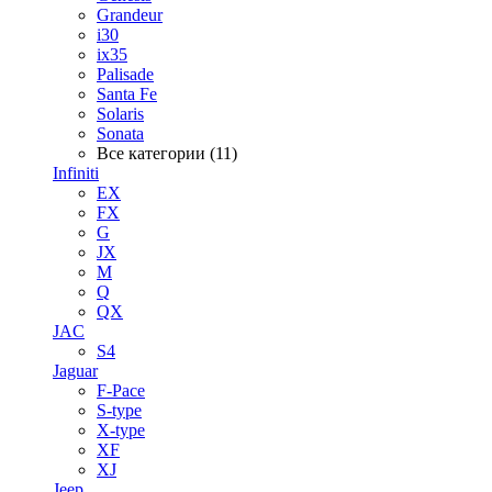
Grandeur
i30
ix35
Palisade
Santa Fe
Solaris
Sonata
Все категории (11)
Infiniti
EX
FX
G
JX
M
Q
QX
JAC
S4
Jaguar
F-Pace
S-type
X-type
XF
XJ
Jeep