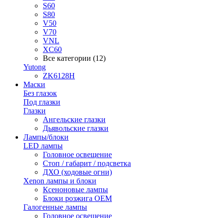
S60
S80
V50
V70
VNL
XC60
Все категории (12)
Yutong
ZK6128H
Маски
Без глазок
Под глазки
Глазки
Ангельские глазки
Дьявольские глазки
Лампы/блоки
LED лампы
Головное освещение
Стоп / габарит / подсветка
ДХО (ходовые огни)
Xenon лампы и блоки
Ксеноновые лампы
Блоки розжига OEM
Галогенные лампы
Головное освещение