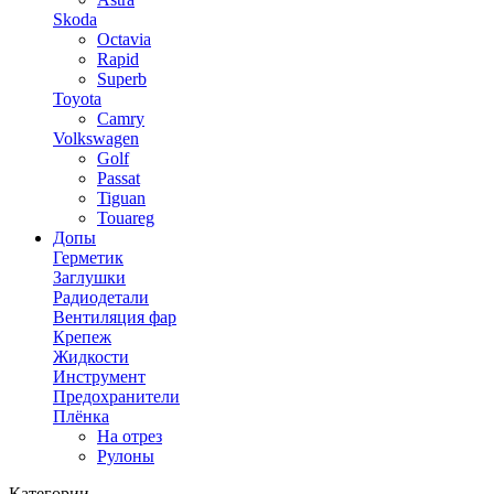
Skoda
Octavia
Rapid
Superb
Toyota
Camry
Volkswagen
Golf
Passat
Tiguan
Touareg
Допы
Герметик
Заглушки
Радиодетали
Вентиляция фар
Крепеж
Жидкости
Инструмент
Предохранители
Плёнка
На отрез
Рулоны
Категории