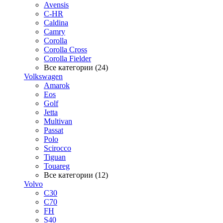
Avensis
C-HR
Caldina
Camry
Corolla
Corolla Cross
Corolla Fielder
Все категории (24)
Volkswagen
Amarok
Eos
Golf
Jetta
Multivan
Passat
Polo
Scirocco
Tiguan
Touareg
Все категории (12)
Volvo
C30
C70
FH
S40