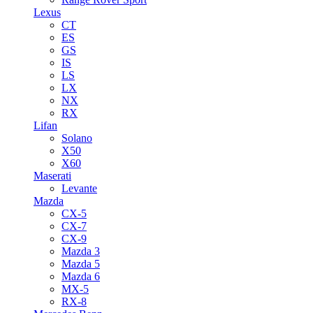
Lexus
CT
ES
GS
IS
LS
LX
NX
RX
Lifan
Solano
X50
X60
Maserati
Levante
Mazda
CX-5
CX-7
CX-9
Mazda 3
Mazda 5
Mazda 6
MX-5
RX-8