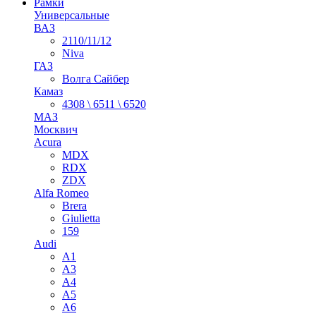
Рамки
Универсальные
ВАЗ
2110/11/12
Niva
ГАЗ
Волга Сайбер
Камаз
4308 \ 6511 \ 6520
МАЗ
Москвич
Acura
MDX
RDX
ZDX
Alfa Romeo
Brera
Giulietta
159
Audi
A1
A3
A4
A5
A6