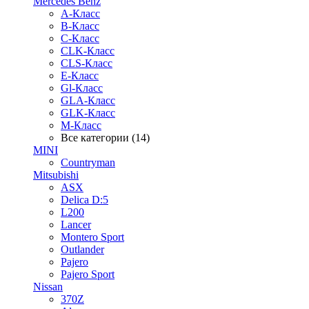
Mercedes Benz
A-Класс
B-Класс
C-Класс
CLK-Класс
CLS-Класс
E-Класс
Gl-Класс
GLA-Класс
GLK-Класс
M-Класс
Все категории (14)
MINI
Countryman
Mitsubishi
ASX
Delica D:5
L200
Lancer
Montero Sport
Outlander
Pajero
Pajero Sport
Nissan
370Z