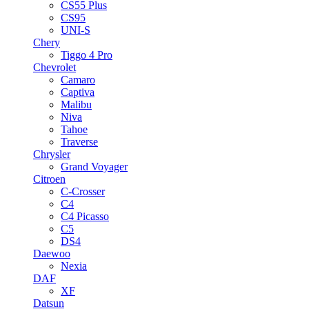
CS55 Plus
CS95
UNI-S
Chery
Tiggo 4 Pro
Chevrolet
Camaro
Captiva
Malibu
Niva
Tahoe
Traverse
Chrysler
Grand Voyager
Citroen
C-Crosser
C4
C4 Picasso
C5
DS4
Daewoo
Nexia
DAF
XF
Datsun