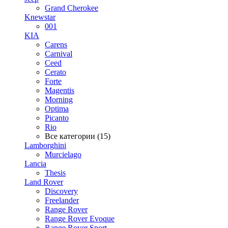
Grand Cherokee
Knewstar
001
KIA
Carens
Carnival
Ceed
Cerato
Forte
Magentis
Morning
Optima
Picanto
Rio
Все категории (15)
Lamborghini
Murcielago
Lancia
Thesis
Land Rover
Discovery
Freelander
Range Rover
Range Rover Evoque
Range Rover Sport