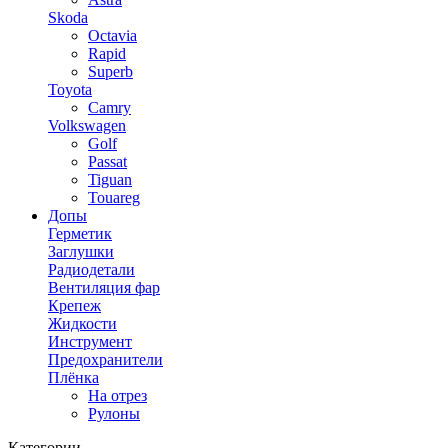
Skoda
Octavia
Rapid
Superb
Toyota
Camry
Volkswagen
Golf
Passat
Tiguan
Touareg
Допы
Герметик
Заглушки
Радиодетали
Вентиляция фар
Крепеж
Жидкости
Инструмент
Предохранители
Плёнка
На отрез
Рулоны
Категории