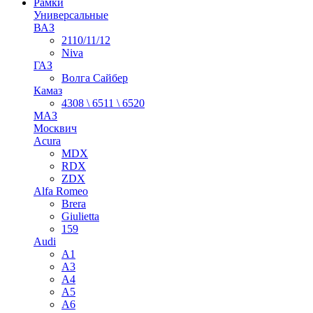
Рамки
Универсальные
ВАЗ
2110/11/12
Niva
ГАЗ
Волга Сайбер
Камаз
4308 \ 6511 \ 6520
МАЗ
Москвич
Acura
MDX
RDX
ZDX
Alfa Romeo
Brera
Giulietta
159
Audi
A1
A3
A4
A5
A6