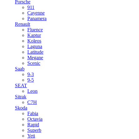
Porsche
911
Cayenne
Panamera
Renault
Fluence
Kaptur
Koleos
Laguna
Latitude
Megane
Scenic
Saab
9-3
9-5
SEAT
Leon
Sitrak
C7H
Skoda
Fabia
Octavia
Rapid
Superb
Yeti