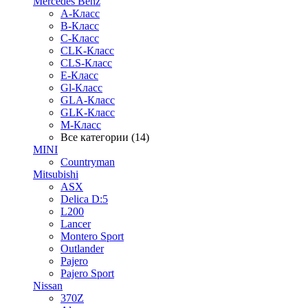
Mercedes Benz
A-Класс
B-Класс
C-Класс
CLK-Класс
CLS-Класс
E-Класс
Gl-Класс
GLA-Класс
GLK-Класс
M-Класс
Все категории (14)
MINI
Countryman
Mitsubishi
ASX
Delica D:5
L200
Lancer
Montero Sport
Outlander
Pajero
Pajero Sport
Nissan
370Z