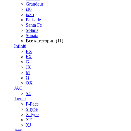
Grandeur
i30
ix35
Palisade
Santa Fe
Solaris
Sonata
Все категории (11)
Infiniti
EX
FX
G
JX
M
Q
QX
JAC
S4
Jaguar
F-Pace
S-type
X-type
XF
XJ
Jeep