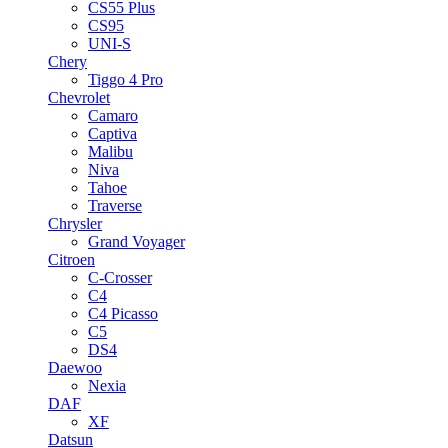
CS55 Plus
CS95
UNI-S
Chery
Tiggo 4 Pro
Chevrolet
Camaro
Captiva
Malibu
Niva
Tahoe
Traverse
Chrysler
Grand Voyager
Citroen
C-Crosser
C4
C4 Picasso
C5
DS4
Daewoo
Nexia
DAF
XF
Datsun