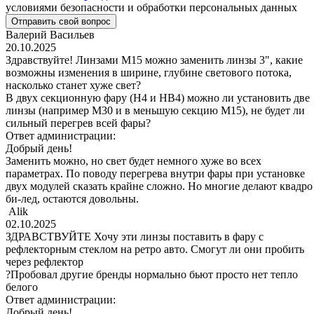
условиями безопасности и обработки персональных данных
Отправить свой вопрос
Валерий Васильев
20.10.2025
Здравствуйте! Линзами М15 можно заменить линзы 3", какие
возможны изменения в ширине, глубине светового потока,
насколько станет хуже свет?
В двух секционную фару (Н4 и НВ4) можно ли установить две
линзы (например М30 и в меньшую секцию М15), не будет ли
сильный перегрев всей фары?
Ответ администрации:
Добрый день!
Заменить можно, но свет будет немного хуже во всех
параметрах. По поводу перегрева внутри фары при установке
двух модулей сказать крайне сложно. Но многие делают квадро
би-лед, остаются довольны.
Alik
02.10.2025
ЗДРАВСТВУЙТЕ Хочу эти линзы поставить в фару с
рефлекторным стеклом на ретро авто. Смогут ли они пробить
через рефлектор
?Пробовал другие бренды нормально бьют просто нет тепло
белого
Ответ администрации:
Добрый день!