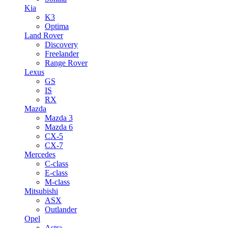
Kia
K3
Optima
Land Rover
Discovery
Freelander
Range Rover
Lexus
GS
IS
RX
Mazda
Mazda 3
Mazda 6
CX-5
CX-7
Mercedes
C-class
E-class
M-class
Mitsubishi
ASX
Outlander
Opel
Astra