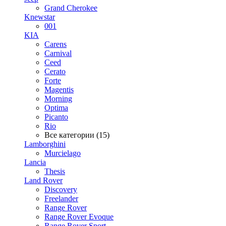
Grand Cherokee
Knewstar
001
KIA
Carens
Carnival
Ceed
Cerato
Forte
Magentis
Morning
Optima
Picanto
Rio
Все категории (15)
Lamborghini
Murcielago
Lancia
Thesis
Land Rover
Discovery
Freelander
Range Rover
Range Rover Evoque
Range Rover Sport