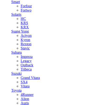
Smart
Forfour
Fortwo
Solaris
HC
KRS
KRX
Ssang Yong
Actyon
Kyron
Rexton
Stavic
Subaru
Impreza
Legacy
Outback
Tribeca
Suzuki
Grand Vitara
SX4
Vitara
Toyota
4Runner
Alion
Auris