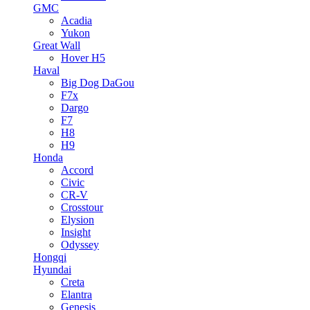
GMC
Acadia
Yukon
Great Wall
Hover H5
Haval
Big Dog DaGou
F7x
Dargo
F7
H8
H9
Honda
Accord
Civic
CR-V
Crosstour
Elysion
Insight
Odyssey
Hongqi
Hyundai
Creta
Elantra
Genesis