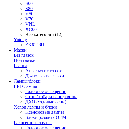
S60
S80
V50
V70
VNL
XC60
Все категории (12)
Yutong
ZK6128H
Маски
Без глазок
Под глазки
Глазки
Ангельские глазки
Дьявольские глазки
Лампы/блоки
LED лампы
Головное освещение
Стоп / габарит / подсветка
ДХО (ходовые огни)
Xenon лампы и блоки
Ксеноновые лампы
Блоки розжига OEM
Галогенные лампы
Головное освещение