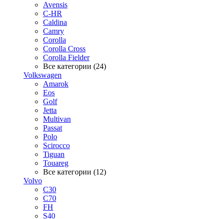
Avensis
C-HR
Caldina
Camry
Corolla
Corolla Cross
Corolla Fielder
Все категории (24)
Volkswagen
Amarok
Eos
Golf
Jetta
Multivan
Passat
Polo
Scirocco
Tiguan
Touareg
Все категории (12)
Volvo
C30
C70
FH
S40