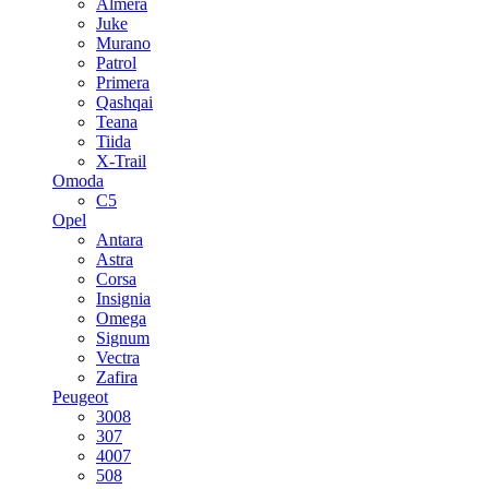
Almera
Juke
Murano
Patrol
Primera
Qashqai
Teana
Tiida
X-Trail
Omoda
C5
Opel
Antara
Astra
Corsa
Insignia
Omega
Signum
Vectra
Zafira
Peugeot
3008
307
4007
508