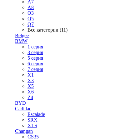
A7
A8
Q3
Q5
Q7
Все категории (11)
Belgee
BMW
1 серия
3 серия
5 серия
6 серия
7 серия
X1
X3
X5
X6
Z4
BYD
Cadillac
Escalade
SRX
XTS
Changan
CS35