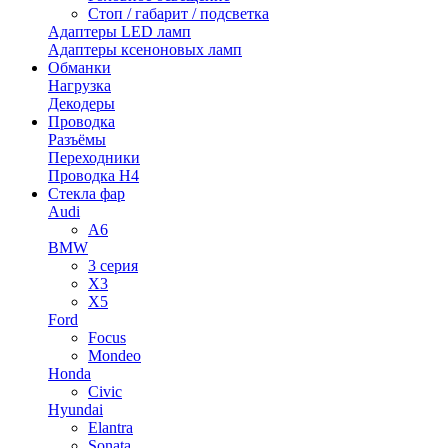
Стоп / габарит / подсветка
Адаптеры LED ламп
Адаптеры ксеноновых ламп
Обманки
Нагрузка
Декодеры
Проводка
Разъёмы
Переходники
Проводка H4
Стекла фар
Audi
A6
BMW
3 серия
X3
X5
Ford
Focus
Mondeo
Honda
Civic
Hyundai
Elantra
Sonata