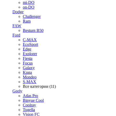
mi-DO
on-DO
Dodge
Challenger
Ram
FAW
Besturn B50
Ford
C-MAX
EcoSport
Edge
Explorer
Fiesta
Focus
Galaxy
Kuga
Mondeo
S-MAX
Все категории (11)
Geely
Atlas Pro
Binyue Cool
Coolray
Tugella
Vision FC