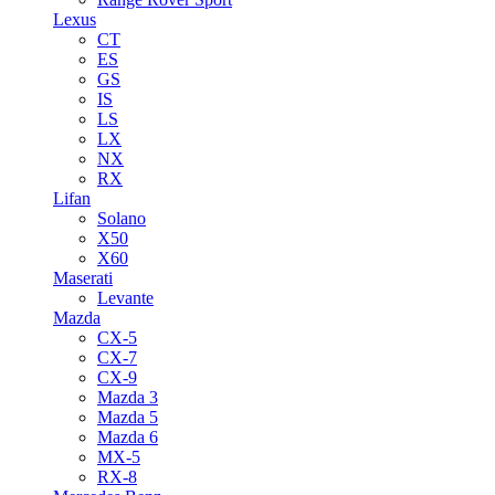
Lexus
CT
ES
GS
IS
LS
LX
NX
RX
Lifan
Solano
X50
X60
Maserati
Levante
Mazda
CX-5
CX-7
CX-9
Mazda 3
Mazda 5
Mazda 6
MX-5
RX-8