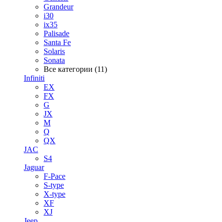
Grandeur
i30
ix35
Palisade
Santa Fe
Solaris
Sonata
Все категории (11)
Infiniti
EX
FX
G
JX
M
Q
QX
JAC
S4
Jaguar
F-Pace
S-type
X-type
XF
XJ
Jeep