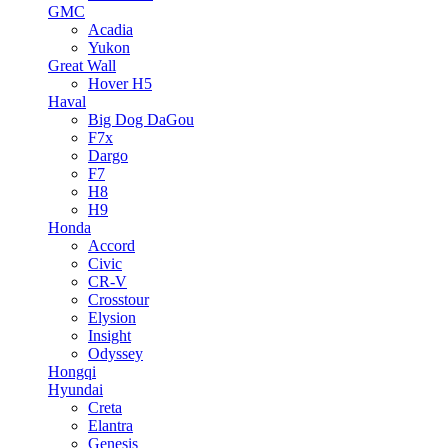
GMC
Acadia
Yukon
Great Wall
Hover H5
Haval
Big Dog DaGou
F7x
Dargo
F7
H8
H9
Honda
Accord
Civic
CR-V
Crosstour
Elysion
Insight
Odyssey
Hongqi
Hyundai
Creta
Elantra
Genesis