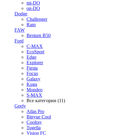
mi-DO
on-DO
Dodge
Challenger
Ram
FAW
Besturn B50
Ford
C-MAX
EcoSport
Edge
Explorer
Fiesta
Focus
Galaxy
Kuga
Mondeo
S-MAX
Все категории (11)
Geely
Atlas Pro
Binyue Cool
Coolray
Tugella
Vision FC