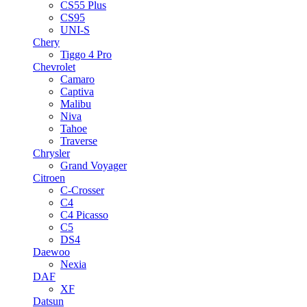
CS55 Plus
CS95
UNI-S
Chery
Tiggo 4 Pro
Chevrolet
Camaro
Captiva
Malibu
Niva
Tahoe
Traverse
Chrysler
Grand Voyager
Citroen
C-Crosser
C4
C4 Picasso
C5
DS4
Daewoo
Nexia
DAF
XF
Datsun