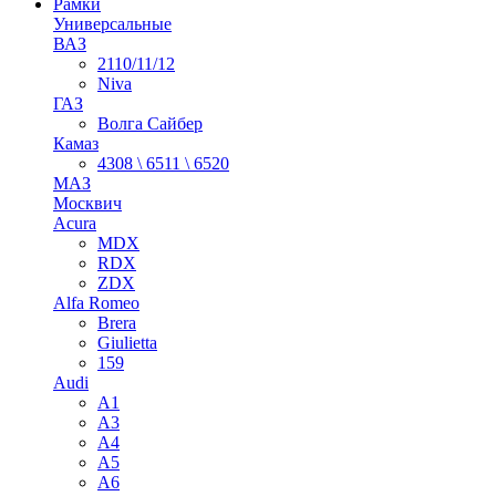
Рамки
Универсальные
ВАЗ
2110/11/12
Niva
ГАЗ
Волга Сайбер
Камаз
4308 \ 6511 \ 6520
МАЗ
Москвич
Acura
MDX
RDX
ZDX
Alfa Romeo
Brera
Giulietta
159
Audi
A1
A3
A4
A5
A6