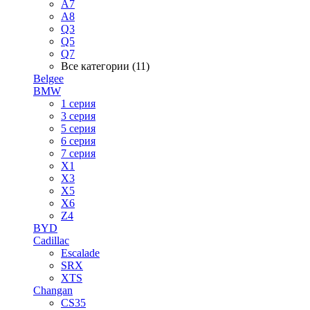
A7
A8
Q3
Q5
Q7
Все категории (11)
Belgee
BMW
1 серия
3 серия
5 серия
6 серия
7 серия
X1
X3
X5
X6
Z4
BYD
Cadillac
Escalade
SRX
XTS
Changan
CS35