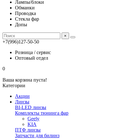
Лампы/блоки
Обманки
Проводка
Стекла фар
Допы
×
+7(996)127-50-50
Розница / сервис
Оптовый отдел
0
Ваша корзина пуста!
Категории
Акции
Линзы
BI-LED линзы
Комплекты тюнинга фар
Geely
KIA
ПТФ линзы
Запчасти для билинз