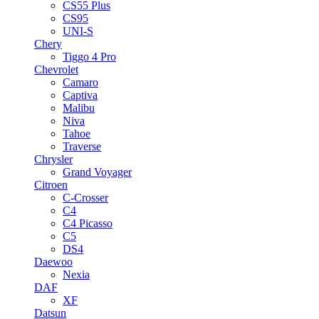
CS55 Plus
CS95
UNI-S
Chery
Tiggo 4 Pro
Chevrolet
Camaro
Captiva
Malibu
Niva
Tahoe
Traverse
Chrysler
Grand Voyager
Citroen
C-Crosser
C4
C4 Picasso
C5
DS4
Daewoo
Nexia
DAF
XF
Datsun