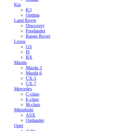
Kia
K3
Optima
Land Rover
Discovery
Freelander
Range Rover
Lexus
GS
IS
RX
Mazda
Mazda 3
Mazda 6
CX-5
CX-7
Mercedes
C-class
E-class
M-class
Mitsubishi
ASX
Outlander
Opel
Astra