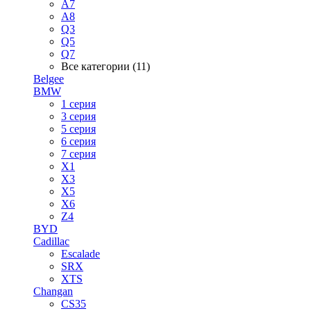
A7
A8
Q3
Q5
Q7
Все категории (11)
Belgee
BMW
1 серия
3 серия
5 серия
6 серия
7 серия
X1
X3
X5
X6
Z4
BYD
Cadillac
Escalade
SRX
XTS
Changan
CS35