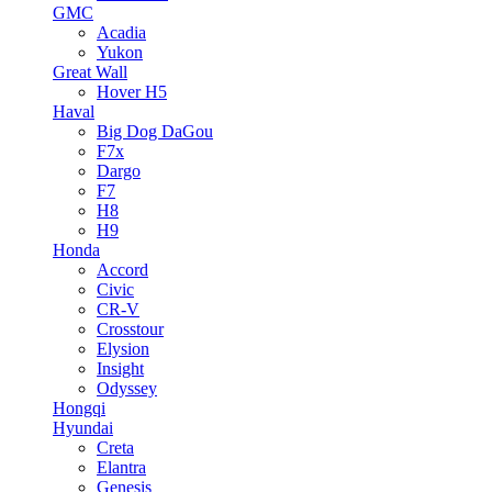
GMC
Acadia
Yukon
Great Wall
Hover H5
Haval
Big Dog DaGou
F7x
Dargo
F7
H8
H9
Honda
Accord
Civic
CR-V
Crosstour
Elysion
Insight
Odyssey
Hongqi
Hyundai
Creta
Elantra
Genesis