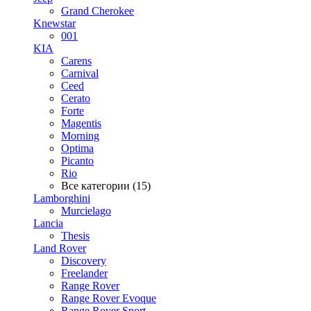
Grand Cherokee
Knewstar
001
KIA
Carens
Carnival
Ceed
Cerato
Forte
Magentis
Morning
Optima
Picanto
Rio
Все категории (15)
Lamborghini
Murcielago
Lancia
Thesis
Land Rover
Discovery
Freelander
Range Rover
Range Rover Evoque
Range Rover Sport