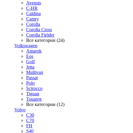
Avensis
C-HR
Caldina
Camry
Corolla
Corolla Cross
Corolla Fielder
Все категории (24)
Volkswagen
Amarok
Eos
Golf
Jetta
Multivan
Passat
Polo
Scirocco
Tiguan
Touareg
Все категории (12)
Volvo
C30
C70
FH
S40