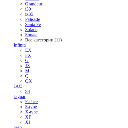
Grandeur
i30
ix35
Palisade
Santa Fe
Solaris
Sonata
Все категории (11)
Infiniti
EX
FX
G
JX
M
Q
QX
JAC
S4
Jaguar
F-Pace
S-type
X-type
XF
XJ
Jeep