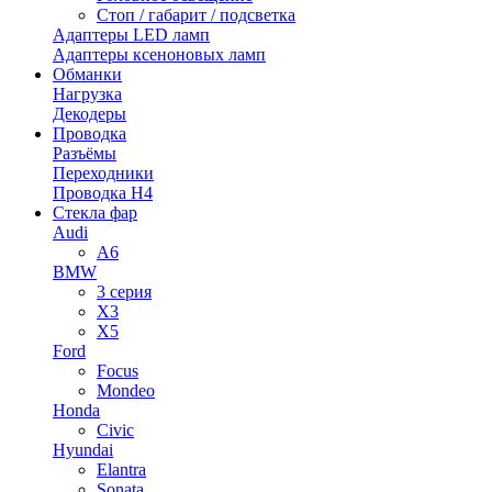
Стоп / габарит / подсветка
Адаптеры LED ламп
Адаптеры ксеноновых ламп
Обманки
Нагрузка
Декодеры
Проводка
Разъёмы
Переходники
Проводка H4
Стекла фар
Audi
A6
BMW
3 серия
X3
X5
Ford
Focus
Mondeo
Honda
Civic
Hyundai
Elantra
Sonata