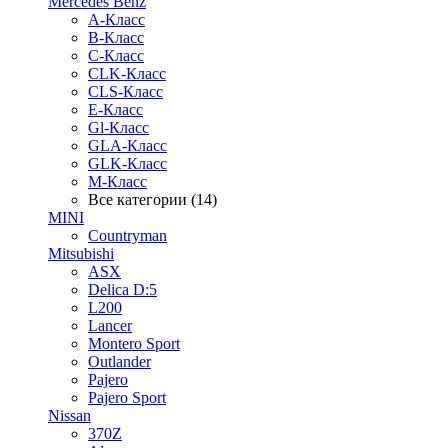
Mercedes Benz
A-Класс
B-Класс
C-Класс
CLK-Класс
CLS-Класс
E-Класс
Gl-Класс
GLA-Класс
GLK-Класс
M-Класс
Все категории (14)
MINI
Countryman
Mitsubishi
ASX
Delica D:5
L200
Lancer
Montero Sport
Outlander
Pajero
Pajero Sport
Nissan
370Z