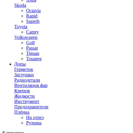
Skoda
Octavia
Rapid
Superb
Toyota
Camry
Volkswagen
Golf
Passat
Tiguan
Touareg
Допы
Герметик
Заглушки
Радиодетали
Вентиляция фар
Крепеж
Жидкости
Инструмент
Предохранители
Плёнка
На отрез
Рулоны
Категории