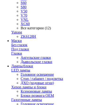
S60
S80
V50
V70
VNL
XC60
Все категории (12)
Yutong
ZK6128H
Маски
Без глазок
Под глазки
Глазки
Ангельские глазки
Дьявольские глазки
Лампы/блоки
LED лампы
Головное освещение
Стоп / габарит / подсветка
ДХО (ходовые огни)
Xenon лампы и блоки
Ксеноновые лампы
Блоки розжига OEM
Галогенные лампы
Головное освещение