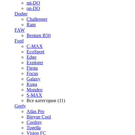
mi-DO
on-DO
Dodge
Challenger
Ram
FAW
Besturn B50
Ford
C-MAX
EcoSport
Edge
Explorer
Fiesta
Focus
Galaxy
Kuga
Mondeo
S-MAX
Все категории (11)
Geely
Atlas Pro
Binyue Cool
Coolray
Tugella
Vision FC