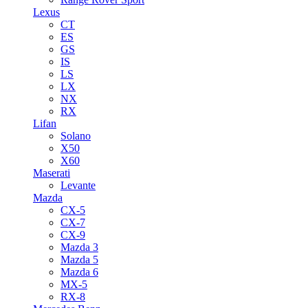
Lexus
CT
ES
GS
IS
LS
LX
NX
RX
Lifan
Solano
X50
X60
Maserati
Levante
Mazda
CX-5
CX-7
CX-9
Mazda 3
Mazda 5
Mazda 6
MX-5
RX-8