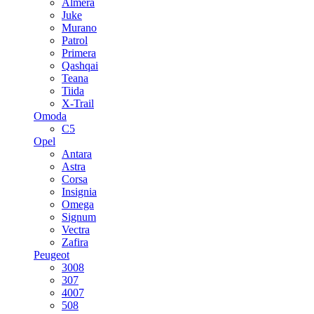
Almera
Juke
Murano
Patrol
Primera
Qashqai
Teana
Tiida
X-Trail
Omoda
C5
Opel
Antara
Astra
Corsa
Insignia
Omega
Signum
Vectra
Zafira
Peugeot
3008
307
4007
508