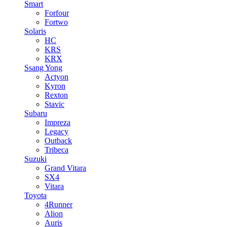
Smart
Forfour
Fortwo
Solaris
HC
KRS
KRX
Ssang Yong
Actyon
Kyron
Rexton
Stavic
Subaru
Impreza
Legacy
Outback
Tribeca
Suzuki
Grand Vitara
SX4
Vitara
Toyota
4Runner
Alion
Auris