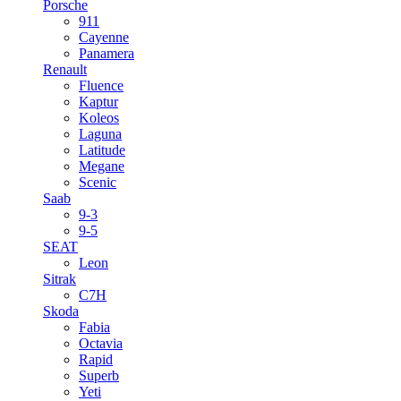
Porsche
911
Cayenne
Panamera
Renault
Fluence
Kaptur
Koleos
Laguna
Latitude
Megane
Scenic
Saab
9-3
9-5
SEAT
Leon
Sitrak
C7H
Skoda
Fabia
Octavia
Rapid
Superb
Yeti