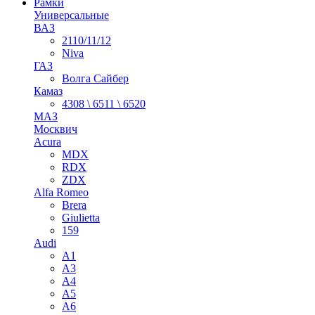
Рамки
Универсальные
ВАЗ
2110/11/12
Niva
ГАЗ
Волга Сайбер
Камаз
4308 \ 6511 \ 6520
МАЗ
Москвич
Acura
MDX
RDX
ZDX
Alfa Romeo
Brera
Giulietta
159
Audi
A1
A3
A4
A5
A6