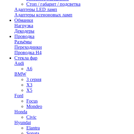
Стоп / габарит / подсветка
Адаптеры LED ламп
Адаптеры ксеноновых ламп
Обманки
Нагрузка
Декодеры
Проводка
Разъёмы
Переходники
Проводка H4
Стекла фар
Audi
A6
BMW
3 серия
X3
X5
Ford
Focus
Mondeo
Honda
Civic
Hyundai
Elantra
Sonata