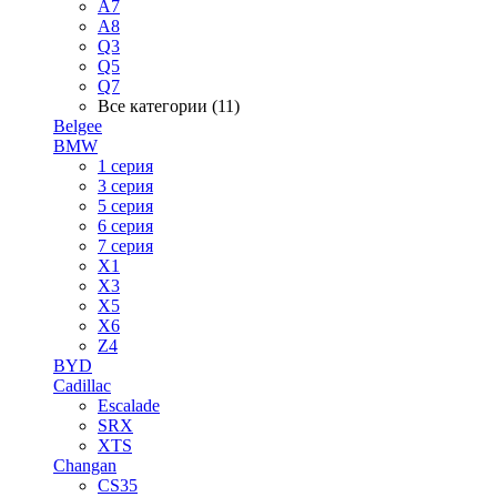
A7
A8
Q3
Q5
Q7
Все категории (11)
Belgee
BMW
1 серия
3 серия
5 серия
6 серия
7 серия
X1
X3
X5
X6
Z4
BYD
Cadillac
Escalade
SRX
XTS
Changan
CS35