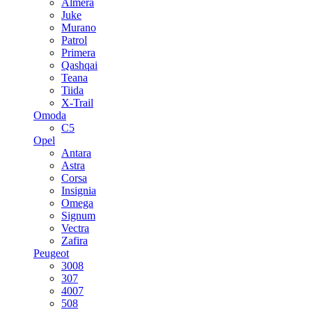
Almera
Juke
Murano
Patrol
Primera
Qashqai
Teana
Tiida
X-Trail
Omoda
C5
Opel
Antara
Astra
Corsa
Insignia
Omega
Signum
Vectra
Zafira
Peugeot
3008
307
4007
508