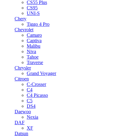
CS55 Plus
CS95
UNI-S
Chery
Tiggo 4 Pro
Chevrolet
Camaro
Captiva
Malibu
Niva
Tahoe
Traverse
Chrysler
Grand Voyager
Citroen
C-Crosser
C4
C4 Picasso
C5
DS4
Daewoo
Nexia
DAF
XF
Datsun