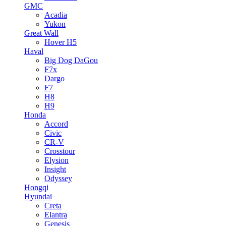
GMC
Acadia
Yukon
Great Wall
Hover H5
Haval
Big Dog DaGou
F7x
Dargo
F7
H8
H9
Honda
Accord
Civic
CR-V
Crosstour
Elysion
Insight
Odyssey
Hongqi
Hyundai
Creta
Elantra
Genesis