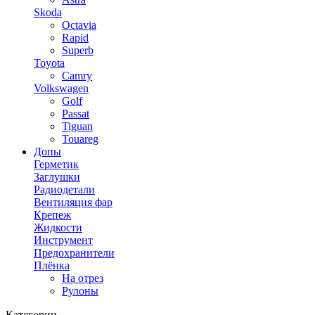
Skoda
Octavia
Rapid
Superb
Toyota
Camry
Volkswagen
Golf
Passat
Tiguan
Touareg
Допы
Герметик
Заглушки
Радиодетали
Вентиляция фар
Крепеж
Жидкости
Инструмент
Предохранители
Плёнка
На отрез
Рулоны
Категории