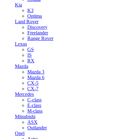
Kia
K3
Optima
Land Rover
Discovery
Freelander
Range Rover
Lexus
GS
IS
RX
Mazda
Mazda 3
Mazda 6
CX-5
CX-7
Mercedes
C-class
E-class
M-class
Mitsubishi
ASX
Outlander
Opel
Astra