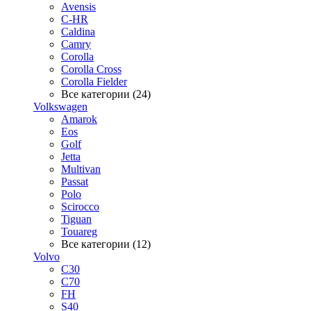
Avensis
C-HR
Caldina
Camry
Corolla
Corolla Cross
Corolla Fielder
Все категории (24)
Volkswagen
Amarok
Eos
Golf
Jetta
Multivan
Passat
Polo
Scirocco
Tiguan
Touareg
Все категории (12)
Volvo
C30
C70
FH
S40