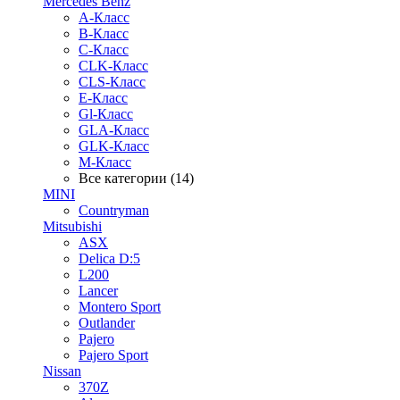
Mercedes Benz
A-Класс
B-Класс
C-Класс
CLK-Класс
CLS-Класс
E-Класс
Gl-Класс
GLA-Класс
GLK-Класс
M-Класс
Все категории (14)
MINI
Countryman
Mitsubishi
ASX
Delica D:5
L200
Lancer
Montero Sport
Outlander
Pajero
Pajero Sport
Nissan
370Z