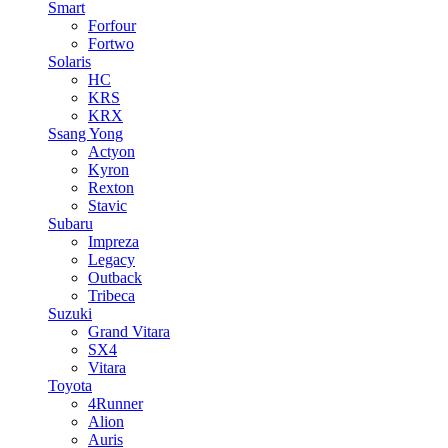
Smart
Forfour
Fortwo
Solaris
HC
KRS
KRX
Ssang Yong
Actyon
Kyron
Rexton
Stavic
Subaru
Impreza
Legacy
Outback
Tribeca
Suzuki
Grand Vitara
SX4
Vitara
Toyota
4Runner
Alion
Auris