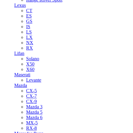
Lexus
CT
ES
GS
IS
LS
LX
NX
RX
Lifan
Solano
X50
X60
Maserati
Levante
Mazda
CX-5
CX-7
CX-9
Mazda 3
Mazda 5
Mazda 6
MX-5
RX-8