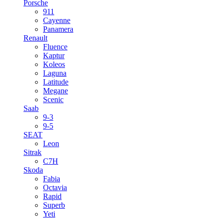
Porsche
911
Cayenne
Panamera
Renault
Fluence
Kaptur
Koleos
Laguna
Latitude
Megane
Scenic
Saab
9-3
9-5
SEAT
Leon
Sitrak
C7H
Skoda
Fabia
Octavia
Rapid
Superb
Yeti