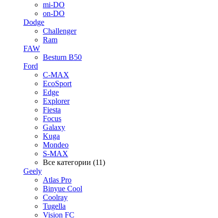
mi-DO
on-DO
Dodge
Challenger
Ram
FAW
Besturn B50
Ford
C-MAX
EcoSport
Edge
Explorer
Fiesta
Focus
Galaxy
Kuga
Mondeo
S-MAX
Все категории (11)
Geely
Atlas Pro
Binyue Cool
Coolray
Tugella
Vision FC