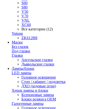
S60
S80
V50
V70
VNL
XC60
Все категории (12)
Yutong
ZK6128H
Маски
Без глазок
Под глазки
Глазки
Ангельские глазки
Дьявольские глазки
Лампы/блоки
LED лампы
Головное освещение
Стоп / габарит / подсветка
ДХО (ходовые огни)
Xenon лампы и блоки
Ксеноновые лампы
Блоки розжига OEM
Галогенные лампы
Головное освещение