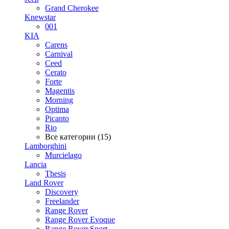
Grand Cherokee
Knewstar
001
KIA
Carens
Carnival
Ceed
Cerato
Forte
Magentis
Morning
Optima
Picanto
Rio
Все категории (15)
Lamborghini
Murcielago
Lancia
Thesis
Land Rover
Discovery
Freelander
Range Rover
Range Rover Evoque
Range Rover Sport