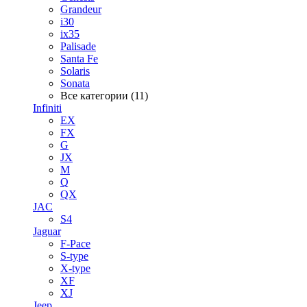
Grandeur
i30
ix35
Palisade
Santa Fe
Solaris
Sonata
Все категории (11)
Infiniti
EX
FX
G
JX
M
Q
QX
JAC
S4
Jaguar
F-Pace
S-type
X-type
XF
XJ
Jeep