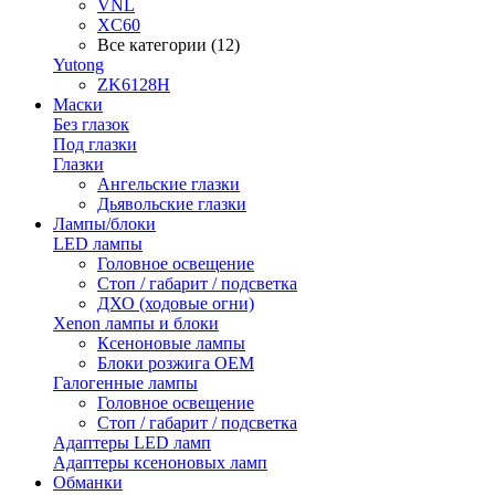
VNL
XC60
Все категории (12)
Yutong
ZK6128H
Маски
Без глазок
Под глазки
Глазки
Ангельские глазки
Дьявольские глазки
Лампы/блоки
LED лампы
Головное освещение
Стоп / габарит / подсветка
ДХО (ходовые огни)
Xenon лампы и блоки
Ксеноновые лампы
Блоки розжига OEM
Галогенные лампы
Головное освещение
Стоп / габарит / подсветка
Адаптеры LED ламп
Адаптеры ксеноновых ламп
Обманки