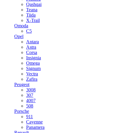
Qashqai
Teana
Tiida
X-Trail
Omoda
C5
Opel
Antara
Astra
Corsa
Insignia
Omega
Signum
Vectra
Zafira
Peugeot
3008
307
4007
508
Porsche
911
Cayenne
Panamera
Renault