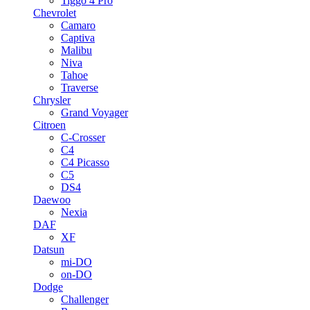
Tiggo 4 Pro
Chevrolet
Camaro
Captiva
Malibu
Niva
Tahoe
Traverse
Chrysler
Grand Voyager
Citroen
C-Crosser
C4
C4 Picasso
C5
DS4
Daewoo
Nexia
DAF
XF
Datsun
mi-DO
on-DO
Dodge
Challenger