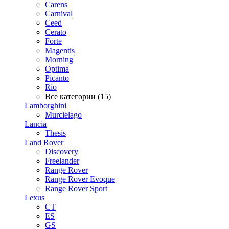
Carens
Carnival
Ceed
Cerato
Forte
Magentis
Morning
Optima
Picanto
Rio
Все категории (15)
Lamborghini
Murcielago
Lancia
Thesis
Land Rover
Discovery
Freelander
Range Rover
Range Rover Evoque
Range Rover Sport
Lexus
CT
ES
GS