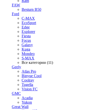
Ram
FAW
Besturn B50
Ford
C-MAX
EcoSport
Edge
Explorer
Fiesta
Focus
Galaxy
Kuga
Mondeo
S-MAX
Все категории (11)
Geely
Atlas Pro
Binyue Cool
Coolray
Tugella
Vision FC
GMC
Acadia
Yukon
Great Wall