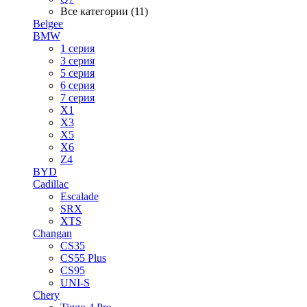
Все категории (11)
Belgee
BMW
1 серия
3 серия
5 серия
6 серия
7 серия
X1
X3
X5
X6
Z4
BYD
Cadillac
Escalade
SRX
XTS
Changan
CS35
CS55 Plus
CS95
UNI-S
Chery