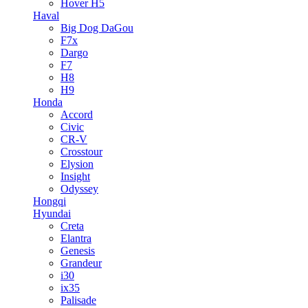
Hover H5
Haval
Big Dog DaGou
F7x
Dargo
F7
H8
H9
Honda
Accord
Civic
CR-V
Crosstour
Elysion
Insight
Odyssey
Hongqi
Hyundai
Creta
Elantra
Genesis
Grandeur
i30
ix35
Palisade