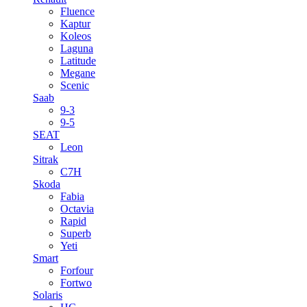
Fluence
Kaptur
Koleos
Laguna
Latitude
Megane
Scenic
Saab
9-3
9-5
SEAT
Leon
Sitrak
C7H
Skoda
Fabia
Octavia
Rapid
Superb
Yeti
Smart
Forfour
Fortwo
Solaris