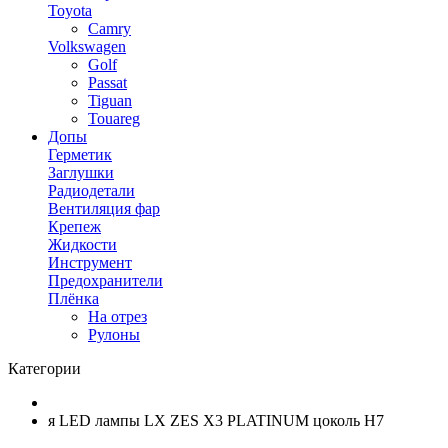
Toyota
Camry
Volkswagen
Golf
Passat
Tiguan
Touareg
Допы
Герметик
Заглушки
Радиодетали
Вентиляция фар
Крепеж
Жидкости
Инструмент
Предохранители
Плёнка
На отрез
Рулоны
Категории
я LED лампы LX ZES X3 PLATINUM цоколь H7