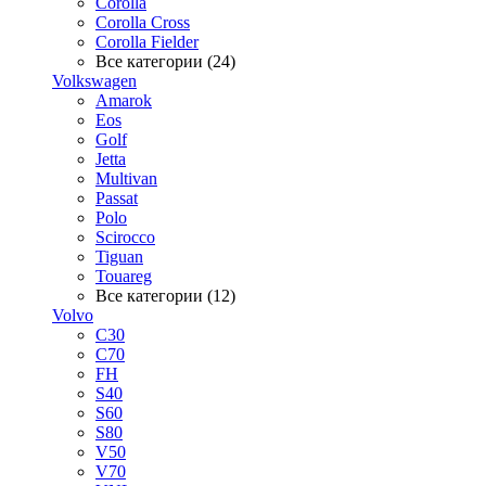
Corolla
Corolla Cross
Corolla Fielder
Все категории (24)
Volkswagen
Amarok
Eos
Golf
Jetta
Multivan
Passat
Polo
Scirocco
Tiguan
Touareg
Все категории (12)
Volvo
C30
C70
FH
S40
S60
S80
V50
V70