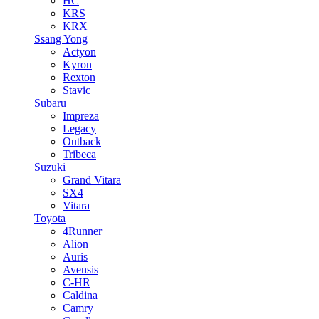
HC
KRS
KRX
Ssang Yong
Actyon
Kyron
Rexton
Stavic
Subaru
Impreza
Legacy
Outback
Tribeca
Suzuki
Grand Vitara
SX4
Vitara
Toyota
4Runner
Alion
Auris
Avensis
C-HR
Caldina
Camry