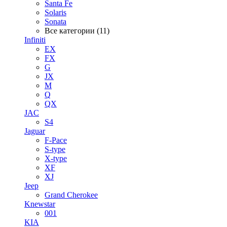
Santa Fe
Solaris
Sonata
Все категории (11)
Infiniti
EX
FX
G
JX
M
Q
QX
JAC
S4
Jaguar
F-Pace
S-type
X-type
XF
XJ
Jeep
Grand Cherokee
Knewstar
001
KIA