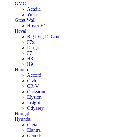
GMC
Acadia
Yukon
Great Wall
Hover H5
Haval
Big Dog DaGou
F7x
Dargo
F7
H8
H9
Honda
Accord
Civic
CR-V
Crosstour
Elysion
Insight
Odyssey
Hongqi
Hyundai
Creta
Elantra
Genesis