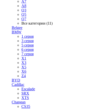
A7
A8
Q3
Q5
Q7
Все категории (11)
Belgee
BMW
1 серия
3 серия
5 серия
6 серия
7 серия
X1
X3
X5
X6
Z4
BYD
Cadillac
Escalade
SRX
XTS
Changan
CS35