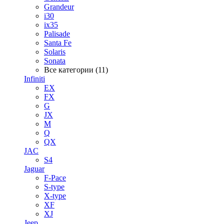
Grandeur
i30
ix35
Palisade
Santa Fe
Solaris
Sonata
Все категории (11)
Infiniti
EX
FX
G
JX
M
Q
QX
JAC
S4
Jaguar
F-Pace
S-type
X-type
XF
XJ
Jeep