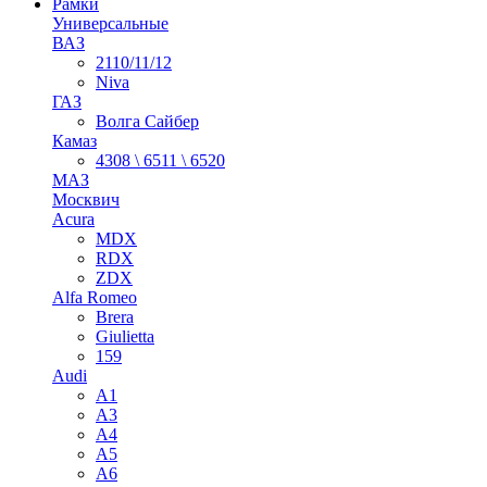
Рамки
Универсальные
ВАЗ
2110/11/12
Niva
ГАЗ
Волга Сайбер
Камаз
4308 \ 6511 \ 6520
МАЗ
Москвич
Acura
MDX
RDX
ZDX
Alfa Romeo
Brera
Giulietta
159
Audi
A1
A3
A4
A5
A6