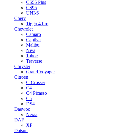
CS55 Plus
CS95
UNI-S
Chery
Tiggo 4 Pro
Chevrolet
Camaro
Captiva
Malibu
Niva
Tahoe
Traverse
Chrysler
Grand Voyager
Citroen
C-Crosser
C4
C4 Picasso
C5
DS4
Daewoo
Nexia
DAF
XF
Datsun