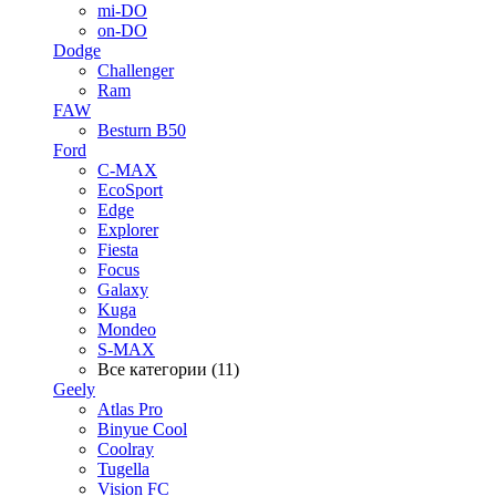
mi-DO
on-DO
Dodge
Challenger
Ram
FAW
Besturn B50
Ford
C-MAX
EcoSport
Edge
Explorer
Fiesta
Focus
Galaxy
Kuga
Mondeo
S-MAX
Все категории (11)
Geely
Atlas Pro
Binyue Cool
Coolray
Tugella
Vision FC