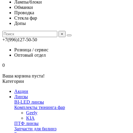
Лампы/блоки
Обманки
Проводка
Стекла фар
Допы
×
+7(996)127-50-50
Розница / сервис
Оптовый отдел
0
Ваша корзина пуста!
Категории
Акции
Линзы
BI-LED линзы
Комплекты тюнинга фар
Geely
KIA
ПТФ линзы
Запчасти для билинз