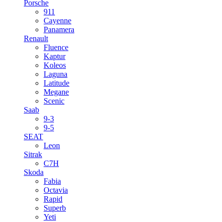
Porsche
911
Cayenne
Panamera
Renault
Fluence
Kaptur
Koleos
Laguna
Latitude
Megane
Scenic
Saab
9-3
9-5
SEAT
Leon
Sitrak
C7H
Skoda
Fabia
Octavia
Rapid
Superb
Yeti