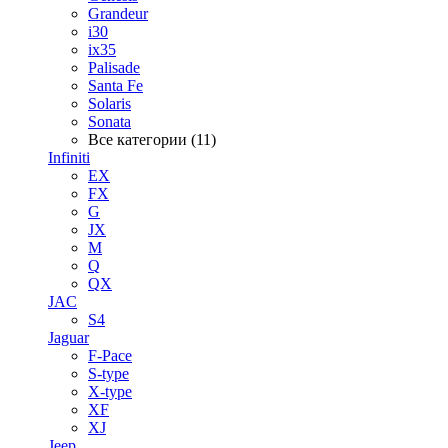
Grandeur
i30
ix35
Palisade
Santa Fe
Solaris
Sonata
Все категории (11)
Infiniti
EX
FX
G
JX
M
Q
QX
JAC
S4
Jaguar
F-Pace
S-type
X-type
XF
XJ
Jeep