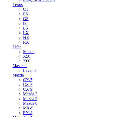
Lexus
CT
ES
GS
IS
LS
LX
NX
RX
Lifan
Solano
X50
X60
Maserati
Levante
Mazda
CX-5
CX-7
CX-9
Mazda 3
Mazda 5
Mazda 6
MX-5
RX-8