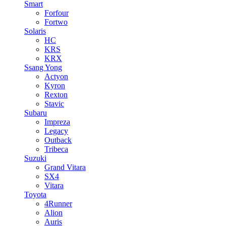
Smart
Forfour
Fortwo
Solaris
HC
KRS
KRX
Ssang Yong
Actyon
Kyron
Rexton
Stavic
Subaru
Impreza
Legacy
Outback
Tribeca
Suzuki
Grand Vitara
SX4
Vitara
Toyota
4Runner
Alion
Auris