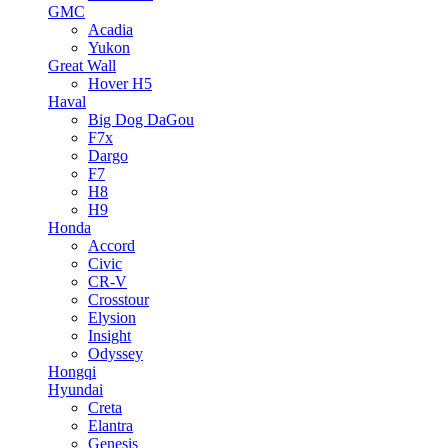
GMC
Acadia
Yukon
Great Wall
Hover H5
Haval
Big Dog DaGou
F7x
Dargo
F7
H8
H9
Honda
Accord
Civic
CR-V
Crosstour
Elysion
Insight
Odyssey
Hongqi
Hyundai
Creta
Elantra
Genesis