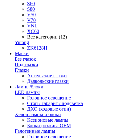
S60
S80
V50
V70
VNL
XC60
Все категории (12)
Yutong
ZK6128H
Маски
Без глазок
Под глазки
Глазки
Ангельские глазки
Дьявольские глазки
Лампы/блоки
LED лампы
Головное освещение
Стоп / габарит / подсветка
ДХО (ходовые огни)
Xenon лампы и блоки
Ксеноновые лампы
Блоки розжига OEM
Галогенные лампы
Головное освещение