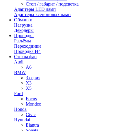
Стоп / габарит / подсветка
Адаптеры LED ламп
Адаптеры ксеноновых ламп
Обманки
Нагрузка
Декодеры
Проводка
Разъёмы
Переходники
Проводка H4
Стекла фар
Audi
A6
BMW
3 серия
X3
X5
Ford
Focus
Mondeo
Honda
Civic
Hyundai
Elantra
Sonata