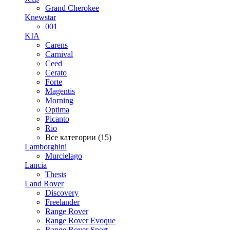
Grand Cherokee
Knewstar
001
KIA
Carens
Carnival
Ceed
Cerato
Forte
Magentis
Morning
Optima
Picanto
Rio
Все категории (15)
Lamborghini
Murcielago
Lancia
Thesis
Land Rover
Discovery
Freelander
Range Rover
Range Rover Evoque
Range Rover Sport