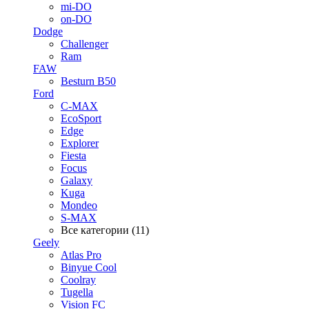
mi-DO
on-DO
Dodge
Challenger
Ram
FAW
Besturn B50
Ford
C-MAX
EcoSport
Edge
Explorer
Fiesta
Focus
Galaxy
Kuga
Mondeo
S-MAX
Все категории (11)
Geely
Atlas Pro
Binyue Cool
Coolray
Tugella
Vision FC