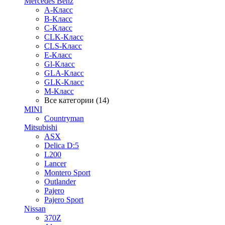
Mercedes Benz
A-Класс
B-Класс
C-Класс
CLK-Класс
CLS-Класс
E-Класс
Gl-Класс
GLA-Класс
GLK-Класс
M-Класс
Все категории (14)
MINI
Countryman
Mitsubishi
ASX
Delica D:5
L200
Lancer
Montero Sport
Outlander
Pajero
Pajero Sport
Nissan
370Z