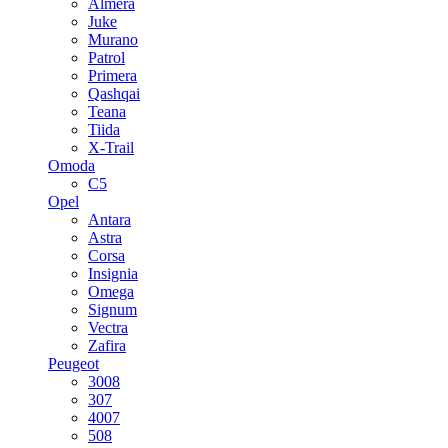
Almera
Juke
Murano
Patrol
Primera
Qashqai
Teana
Tiida
X-Trail
Omoda
C5
Opel
Antara
Astra
Corsa
Insignia
Omega
Signum
Vectra
Zafira
Peugeot
3008
307
4007
508