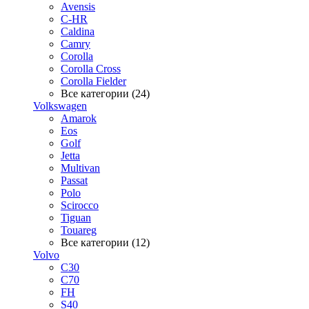
Avensis
C-HR
Caldina
Camry
Corolla
Corolla Cross
Corolla Fielder
Все категории (24)
Volkswagen
Amarok
Eos
Golf
Jetta
Multivan
Passat
Polo
Scirocco
Tiguan
Touareg
Все категории (12)
Volvo
C30
C70
FH
S40