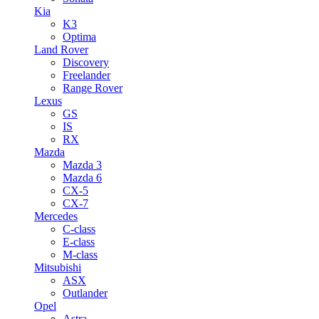
Kia
K3
Optima
Land Rover
Discovery
Freelander
Range Rover
Lexus
GS
IS
RX
Mazda
Mazda 3
Mazda 6
CX-5
CX-7
Mercedes
C-class
E-class
M-class
Mitsubishi
ASX
Outlander
Opel
Astra