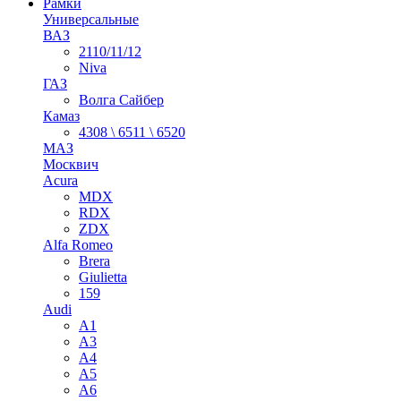
Рамки
Универсальные
ВАЗ
2110/11/12
Niva
ГАЗ
Волга Сайбер
Камаз
4308 \ 6511 \ 6520
МАЗ
Москвич
Acura
MDX
RDX
ZDX
Alfa Romeo
Brera
Giulietta
159
Audi
A1
A3
A4
A5
A6