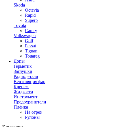
Skoda
Octavia
Rapid
Superb
Toyota
Camry
Volkswagen
Golf
Passat
Tiguan
Touareg
Допы
Герметик
Заглушки
Радиодетали
Вентиляция фар
Крепеж
Жидкости
Инструмент
Предохранители
Плёнка
На отрез
Рулоны
Категории