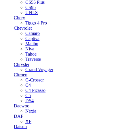
CS55 Plus
CS95
UNI-S
Chery
Tiggo 4 Pro
Chevrolet
Camaro
Captiva
Malibu
Niva
Tahoe
Traverse
Chrysler
Grand Voyager
Citroen
C-Crosser
C4
C4 Picasso
C5
DS4
Daewoo
Nexia
DAF
XF
Datsun