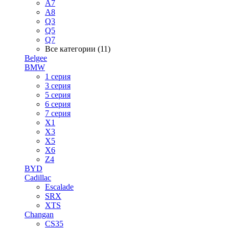
A7
A8
Q3
Q5
Q7
Все категории (11)
Belgee
BMW
1 серия
3 серия
5 серия
6 серия
7 серия
X1
X3
X5
X6
Z4
BYD
Cadillac
Escalade
SRX
XTS
Changan
CS35