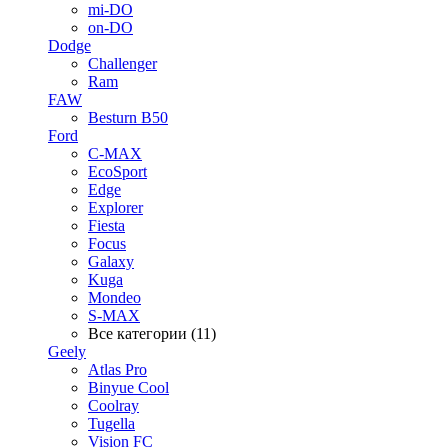
mi-DO
on-DO
Dodge
Challenger
Ram
FAW
Besturn B50
Ford
C-MAX
EcoSport
Edge
Explorer
Fiesta
Focus
Galaxy
Kuga
Mondeo
S-MAX
Все категории (11)
Geely
Atlas Pro
Binyue Cool
Coolray
Tugella
Vision FC