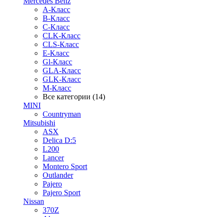
Mercedes Benz
A-Класс
B-Класс
C-Класс
CLK-Класс
CLS-Класс
E-Класс
Gl-Класс
GLA-Класс
GLK-Класс
M-Класс
Все категории (14)
MINI
Countryman
Mitsubishi
ASX
Delica D:5
L200
Lancer
Montero Sport
Outlander
Pajero
Pajero Sport
Nissan
370Z