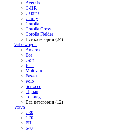
Avensis
C-HR
Caldina
Camry
Corolla
Corolla Cross
Corolla Fielder
Все категории (24)
Volkswagen
Amarok
Eos
Golf
Jetta
Multivan
Passat
Polo
Scirocco
Tiguan
Touareg
Все категории (12)
Volvo
C30
C70
FH
S40