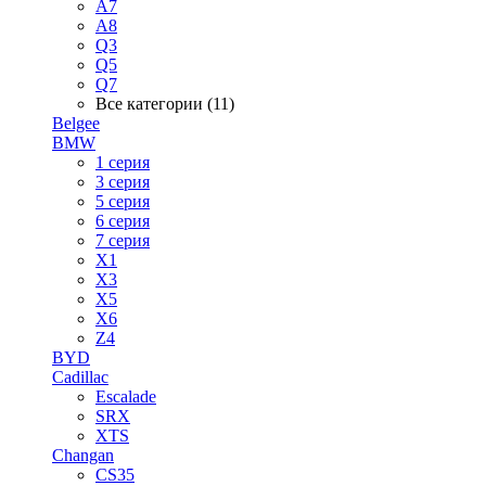
A7
A8
Q3
Q5
Q7
Все категории (11)
Belgee
BMW
1 серия
3 серия
5 серия
6 серия
7 серия
X1
X3
X5
X6
Z4
BYD
Cadillac
Escalade
SRX
XTS
Changan
CS35