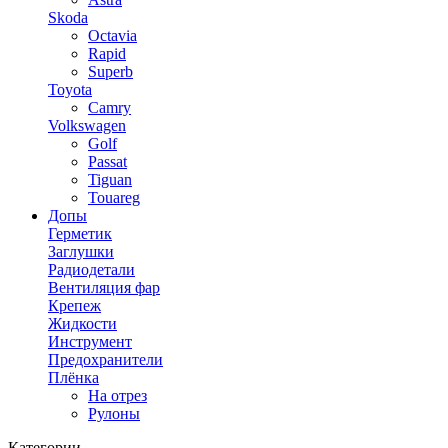
Skoda
Octavia
Rapid
Superb
Toyota
Camry
Volkswagen
Golf
Passat
Tiguan
Touareg
Допы
Герметик
Заглушки
Радиодетали
Вентиляция фар
Крепеж
Жидкости
Инструмент
Предохранители
Плёнка
На отрез
Рулоны
Категории