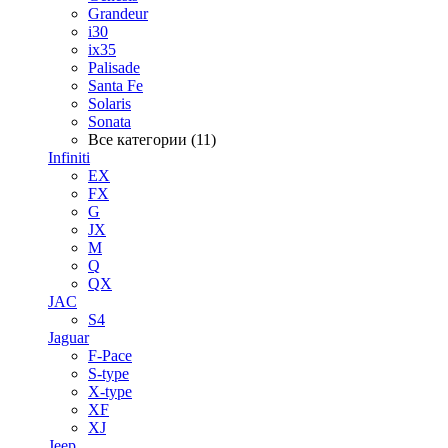
Grandeur
i30
ix35
Palisade
Santa Fe
Solaris
Sonata
Все категории (11)
Infiniti
EX
FX
G
JX
M
Q
QX
JAC
S4
Jaguar
F-Pace
S-type
X-type
XF
XJ
Jeep