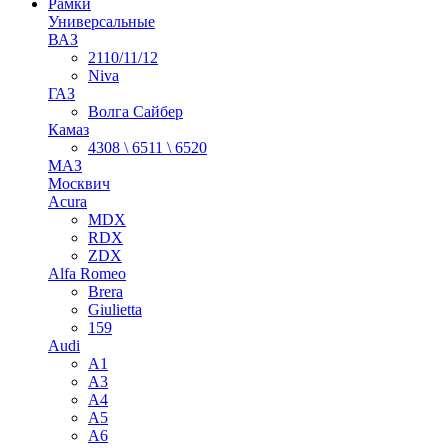
Рамки
Универсальные
ВАЗ
2110/11/12
Niva
ГАЗ
Волга Сайбер
Камаз
4308 \ 6511 \ 6520
МАЗ
Москвич
Acura
MDX
RDX
ZDX
Alfa Romeo
Brera
Giulietta
159
Audi
A1
A3
A4
A5
A6