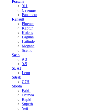
Porsche
911
Cayenne
Panamera
Renault
Fluence
Kaptur
Koleos
Laguna
Latitude
Megane
Scenic
Saab
9-3
9-5
SEAT
Leon
Sitrak
C7H
Skoda
Fabia
Octavia
Rapid
Superb
Yeti