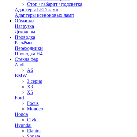
Стоп / габарит / подсветка
Адаптеры LED ламп
Адаптеры ксеноновых ламп
Обманки
Нагрузка
Декодеры
Проводка
Разъёмы
Переходники
Проводка H4
Стекла фар
Audi
A6
BMW
3 серия
X3
X5
Ford
Focus
Mondeo
Honda
Civic
Hyundai
Elantra
Sonata