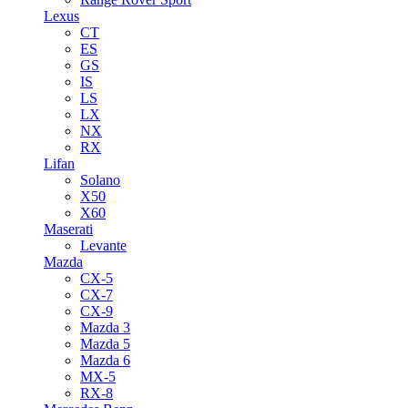
Lexus
CT
ES
GS
IS
LS
LX
NX
RX
Lifan
Solano
X50
X60
Maserati
Levante
Mazda
CX-5
CX-7
CX-9
Mazda 3
Mazda 5
Mazda 6
MX-5
RX-8