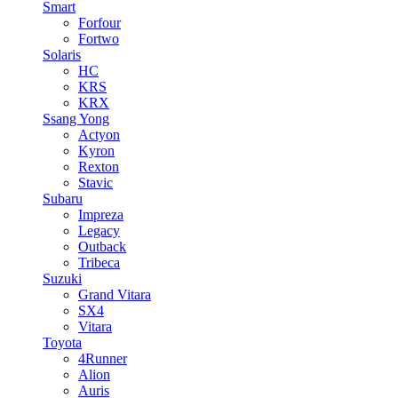
Smart
Forfour
Fortwo
Solaris
HC
KRS
KRX
Ssang Yong
Actyon
Kyron
Rexton
Stavic
Subaru
Impreza
Legacy
Outback
Tribeca
Suzuki
Grand Vitara
SX4
Vitara
Toyota
4Runner
Alion
Auris