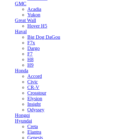
GMC
Acadia
Yukon
Great Wall
Hover H5
Haval
Big Dog DaGou
F7x
Dargo
F7
H8
H9
Honda
Accord
Civic
CR-V
Crosstour
Elysion
Insight
Odyssey
Hongqi
Hyundai
Creta
Elantra
Genesis