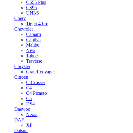
CS55 Plus
CS95
UNI-S
Chery
Tiggo 4 Pro
Chevrolet
Camaro
Captiva
Malibu
Niva
Tahoe
Traverse
Chrysler
Grand Voyager
Citroen
C-Crosser
C4
C4 Picasso
C5
DS4
Daewoo
Nexia
DAF
XF
Datsun