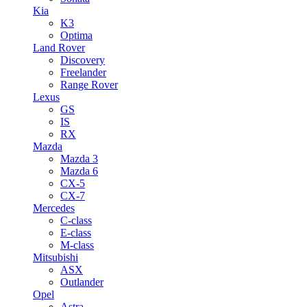
Kia
K3
Optima
Land Rover
Discovery
Freelander
Range Rover
Lexus
GS
IS
RX
Mazda
Mazda 3
Mazda 6
CX-5
CX-7
Mercedes
C-class
E-class
M-class
Mitsubishi
ASX
Outlander
Opel
Astra