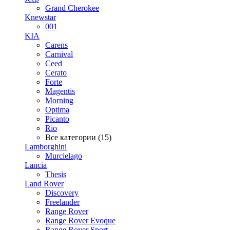
Grand Cherokee
Knewstar
001
KIA
Carens
Carnival
Ceed
Cerato
Forte
Magentis
Morning
Optima
Picanto
Rio
Все категории (15)
Lamborghini
Murcielago
Lancia
Thesis
Land Rover
Discovery
Freelander
Range Rover
Range Rover Evoque
Range Rover Sport