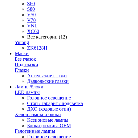
S60
S80
V50
V70
VNL
XC60
Все категории (12)
Yutong
ZK6128H
Маски
Без глазок
Под глазки
Глазки
Ангельские глазки
Дьявольские глазки
Лампы/блоки
LED лампы
Головное освещение
Стоп / габарит / подсветка
ДХО (ходовые огни)
Xenon лампы и блоки
Ксеноновые лампы
Блоки розжига OEM
Галогенные лампы
Головное освещение