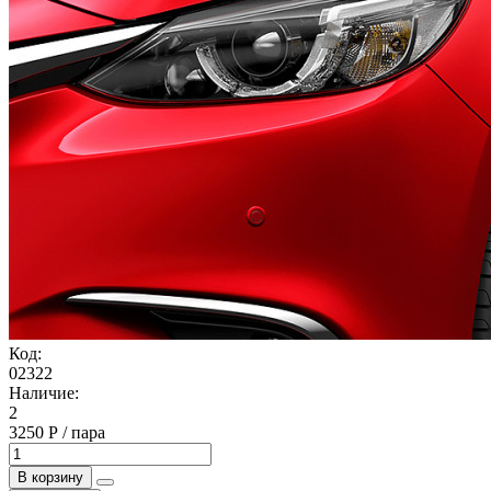
Код:
02322
Наличие:
2
3250 Р / пара
В корзину