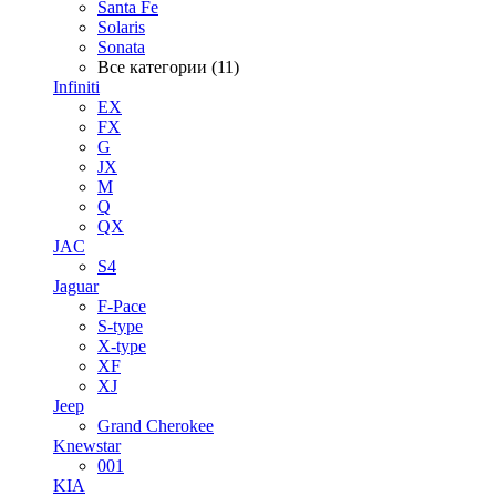
Santa Fe
Solaris
Sonata
Все категории (11)
Infiniti
EX
FX
G
JX
M
Q
QX
JAC
S4
Jaguar
F-Pace
S-type
X-type
XF
XJ
Jeep
Grand Cherokee
Knewstar
001
KIA