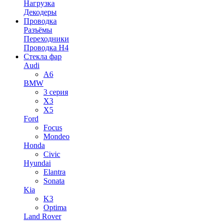
Нагрузка
Декодеры
Проводка
Разъёмы
Переходники
Проводка H4
Стекла фар
Audi
A6
BMW
3 серия
X3
X5
Ford
Focus
Mondeo
Honda
Civic
Hyundai
Elantra
Sonata
Kia
K3
Optima
Land Rover