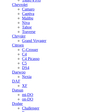
Tiggo 4 Pro
Chevrolet
Camaro
Captiva
Malibu
Niva
Tahoe
Traverse
Chrysler
Grand Voyager
Citroen
C-Crosser
C4
C4 Picasso
C5
DS4
Daewoo
Nexia
DAF
XF
Datsun
mi-DO
on-DO
Dodge
Challenger