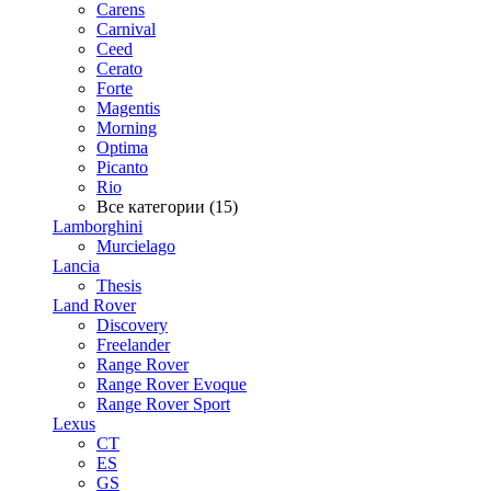
Carens
Carnival
Ceed
Cerato
Forte
Magentis
Morning
Optima
Picanto
Rio
Все категории (15)
Lamborghini
Murcielago
Lancia
Thesis
Land Rover
Discovery
Freelander
Range Rover
Range Rover Evoque
Range Rover Sport
Lexus
CT
ES
GS