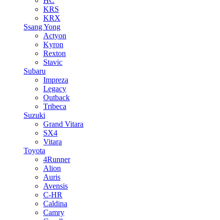
HC
KRS
KRX
Ssang Yong
Actyon
Kyron
Rexton
Stavic
Subaru
Impreza
Legacy
Outback
Tribeca
Suzuki
Grand Vitara
SX4
Vitara
Toyota
4Runner
Alion
Auris
Avensis
C-HR
Caldina
Camry