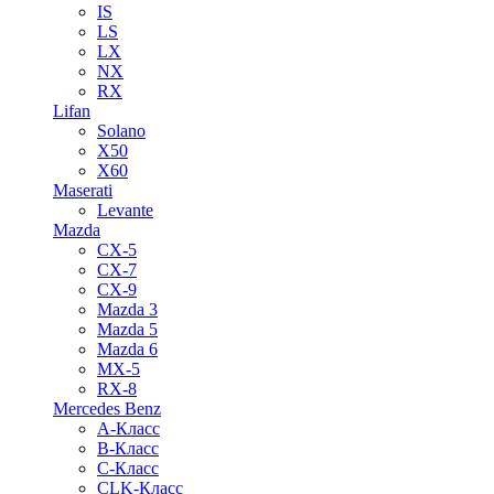
IS
LS
LX
NX
RX
Lifan
Solano
X50
X60
Maserati
Levante
Mazda
CX-5
CX-7
CX-9
Mazda 3
Mazda 5
Mazda 6
MX-5
RX-8
Mercedes Benz
A-Класс
B-Класс
C-Класс
CLK-Класс