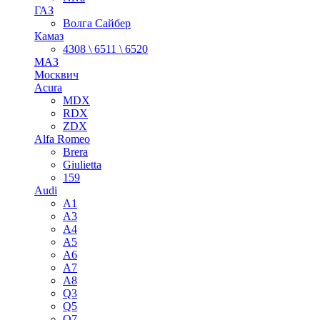
ГАЗ
Волга Сайбер
Камаз
4308 \ 6511 \ 6520
МАЗ
Москвич
Acura
MDX
RDX
ZDX
Alfa Romeo
Brera
Giulietta
159
Audi
A1
A3
A4
A5
A6
A7
A8
Q3
Q5
Q7