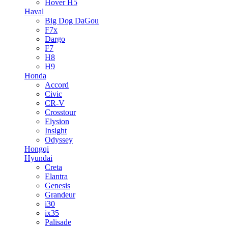
Hover H5
Haval
Big Dog DaGou
F7x
Dargo
F7
H8
H9
Honda
Accord
Civic
CR-V
Crosstour
Elysion
Insight
Odyssey
Hongqi
Hyundai
Creta
Elantra
Genesis
Grandeur
i30
ix35
Palisade