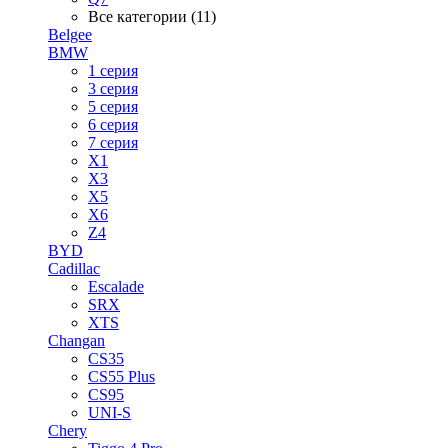
Все категории (11)
Belgee
BMW
1 серия
3 серия
5 серия
6 серия
7 серия
X1
X3
X5
X6
Z4
BYD
Cadillac
Escalade
SRX
XTS
Changan
CS35
CS55 Plus
CS95
UNI-S
Chery