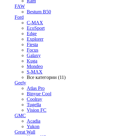
Ram
FAW
Besturn B50
Ford
C-MAX
EcoSport
Edge
Explorer
Fiesta
Focus
Galaxy
Kuga
Mondeo
S-MAX
Все категории (11)
Geely
Atlas Pro
Binyue Cool
Coolray
Tugella
Vision FC
GMC
Acadia
Yukon
Great Wall