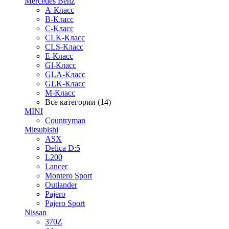
Mercedes Benz
A-Класс
B-Класс
C-Класс
CLK-Класс
CLS-Класс
E-Класс
Gl-Класс
GLA-Класс
GLK-Класс
M-Класс
Все категории (14)
MINI
Countryman
Mitsubishi
ASX
Delica D:5
L200
Lancer
Montero Sport
Outlander
Pajero
Pajero Sport
Nissan
370Z