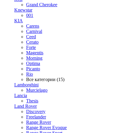
Grand Cherokee
Knewstar
001
KIA
Carens
Carnival
Ceed
Cerato
Forte
Magentis
Morning
Optima
Picanto
Rio
Все категории (15)
Lamborghini
Murcielago
Lancia
Thesis
Land Rover
Discovery
Freelander
Range Rover
Range Rover Evoque
Range Rover Sport