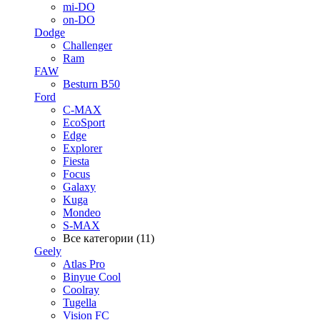
mi-DO
on-DO
Dodge
Challenger
Ram
FAW
Besturn B50
Ford
C-MAX
EcoSport
Edge
Explorer
Fiesta
Focus
Galaxy
Kuga
Mondeo
S-MAX
Все категории (11)
Geely
Atlas Pro
Binyue Cool
Coolray
Tugella
Vision FC