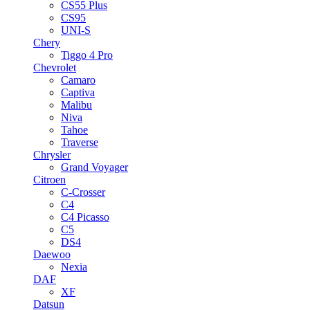
CS55 Plus
CS95
UNI-S
Chery
Tiggo 4 Pro
Chevrolet
Camaro
Captiva
Malibu
Niva
Tahoe
Traverse
Chrysler
Grand Voyager
Citroen
C-Crosser
C4
C4 Picasso
C5
DS4
Daewoo
Nexia
DAF
XF
Datsun