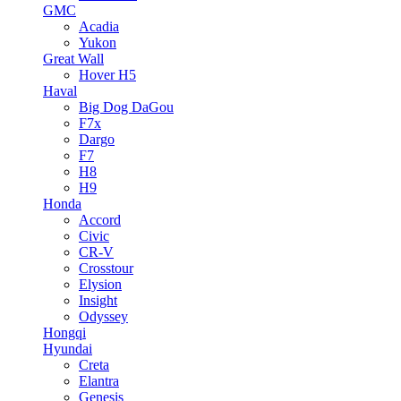
GMC
Acadia
Yukon
Great Wall
Hover H5
Haval
Big Dog DaGou
F7x
Dargo
F7
H8
H9
Honda
Accord
Civic
CR-V
Crosstour
Elysion
Insight
Odyssey
Hongqi
Hyundai
Creta
Elantra
Genesis