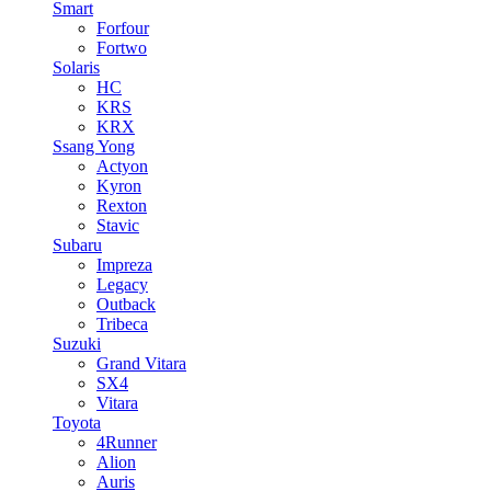
Smart
Forfour
Fortwo
Solaris
HC
KRS
KRX
Ssang Yong
Actyon
Kyron
Rexton
Stavic
Subaru
Impreza
Legacy
Outback
Tribeca
Suzuki
Grand Vitara
SX4
Vitara
Toyota
4Runner
Alion
Auris