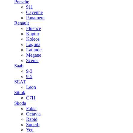
Porsche
911
Cayenne
Panamera
Renault
Fluence
Kaptur
Koleos
Laguna
Latitude
Megane
Scenic
Saab
9-3
9-5
SEAT
Leon
Sitrak
C7H
Skoda
Fabia
Octavia
Rapid
Superb
Yeti