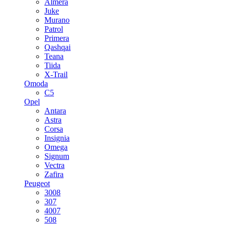
Almera
Juke
Murano
Patrol
Primera
Qashqai
Teana
Tiida
X-Trail
Omoda
C5
Opel
Antara
Astra
Corsa
Insignia
Omega
Signum
Vectra
Zafira
Peugeot
3008
307
4007
508