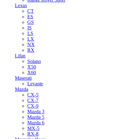
Lexus
CT
ES
GS
IS
LS
LX
NX
RX
Lifan
Solano
X50
X60
Maserati
Levante
Mazda
CX-5
CX-7
CX-9
Mazda 3
Mazda 5
Mazda 6
MX-5
RX-8