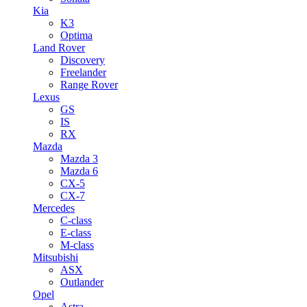
Kia
K3
Optima
Land Rover
Discovery
Freelander
Range Rover
Lexus
GS
IS
RX
Mazda
Mazda 3
Mazda 6
CX-5
CX-7
Mercedes
C-class
E-class
M-class
Mitsubishi
ASX
Outlander
Opel
Astra