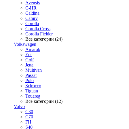
Avensis
C-HR
Caldina
Camry
Corolla
Corolla Cross
Corolla Fielder
Все категории (24)
Volkswagen
Amarok
Eos
Golf
Jetta
Multivan
Passat
Polo
Scirocco
Tiguan
Touareg
Все категории (12)
Volvo
C30
C70
FH
S40