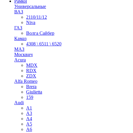
Рамки
Универсальные
ВАЗ
2110/11/12
Niva
ГАЗ
Волга Сайбер
Камаз
4308 \ 6511 \ 6520
МАЗ
Москвич
Acura
MDX
RDX
ZDX
Alfa Romeo
Brera
Giulietta
159
Audi
A1
A3
A4
A5
A6