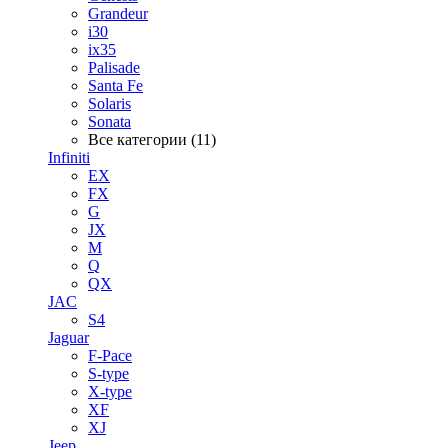
Grandeur
i30
ix35
Palisade
Santa Fe
Solaris
Sonata
Все категории (11)
Infiniti
EX
FX
G
JX
M
Q
QX
JAC
S4
Jaguar
F-Pace
S-type
X-type
XF
XJ
Jeep