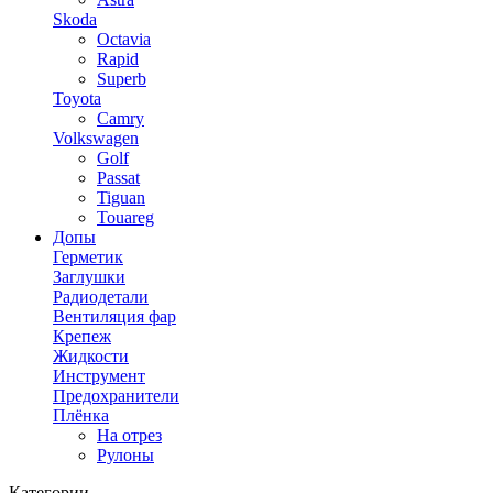
Skoda
Octavia
Rapid
Superb
Toyota
Camry
Volkswagen
Golf
Passat
Tiguan
Touareg
Допы
Герметик
Заглушки
Радиодетали
Вентиляция фар
Крепеж
Жидкости
Инструмент
Предохранители
Плёнка
На отрез
Рулоны
Категории