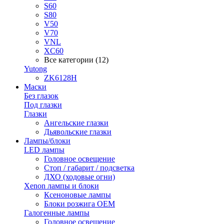
S60
S80
V50
V70
VNL
XC60
Все категории (12)
Yutong
ZK6128H
Маски
Без глазок
Под глазки
Глазки
Ангельские глазки
Дьявольские глазки
Лампы/блоки
LED лампы
Головное освещение
Стоп / габарит / подсветка
ДХО (ходовые огни)
Xenon лампы и блоки
Ксеноновые лампы
Блоки розжига OEM
Галогенные лампы
Головное освещение