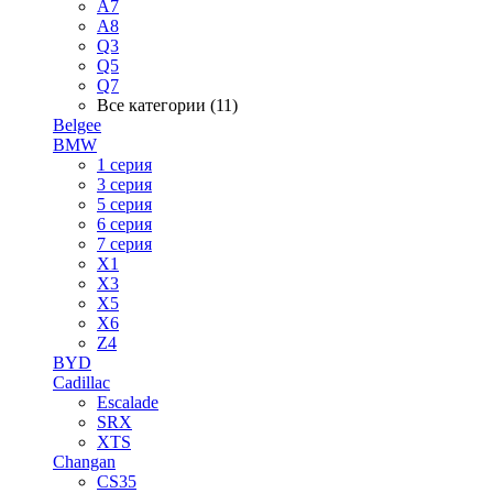
A7
A8
Q3
Q5
Q7
Все категории (11)
Belgee
BMW
1 серия
3 серия
5 серия
6 серия
7 серия
X1
X3
X5
X6
Z4
BYD
Cadillac
Escalade
SRX
XTS
Changan
CS35