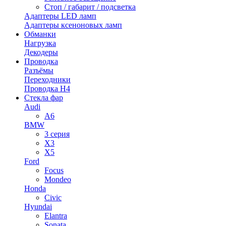
Стоп / габарит / подсветка
Адаптеры LED ламп
Адаптеры ксеноновых ламп
Обманки
Нагрузка
Декодеры
Проводка
Разъёмы
Переходники
Проводка H4
Стекла фар
Audi
A6
BMW
3 серия
X3
X5
Ford
Focus
Mondeo
Honda
Civic
Hyundai
Elantra
Sonata