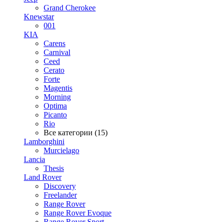
Grand Cherokee
Knewstar
001
KIA
Carens
Carnival
Ceed
Cerato
Forte
Magentis
Morning
Optima
Picanto
Rio
Все категории (15)
Lamborghini
Murcielago
Lancia
Thesis
Land Rover
Discovery
Freelander
Range Rover
Range Rover Evoque
Range Rover Sport