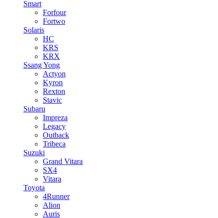
Smart
Forfour
Fortwo
Solaris
HC
KRS
KRX
Ssang Yong
Actyon
Kyron
Rexton
Stavic
Subaru
Impreza
Legacy
Outback
Tribeca
Suzuki
Grand Vitara
SX4
Vitara
Toyota
4Runner
Alion
Auris