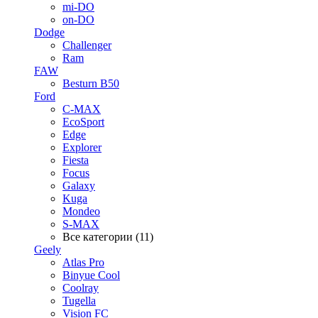
mi-DO
on-DO
Dodge
Challenger
Ram
FAW
Besturn B50
Ford
C-MAX
EcoSport
Edge
Explorer
Fiesta
Focus
Galaxy
Kuga
Mondeo
S-MAX
Все категории (11)
Geely
Atlas Pro
Binyue Cool
Coolray
Tugella
Vision FC