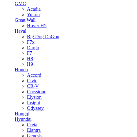
GMC
Acadia
Yukon
Great Wall
Hover H5
Haval
Big Dog DaGou
F7x
Dargo
F7
H8
H9
Honda
Accord
Civic
CR-V
Crosstour
Elysion
Insight
Odyssey
Hongqi
Hyundai
Creta
Elantra
Genesis