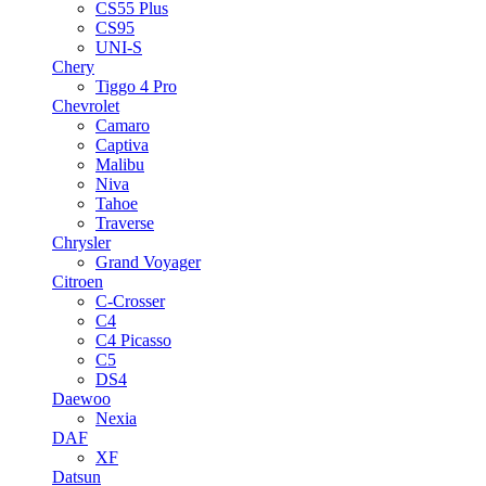
CS55 Plus
CS95
UNI-S
Chery
Tiggo 4 Pro
Chevrolet
Camaro
Captiva
Malibu
Niva
Tahoe
Traverse
Chrysler
Grand Voyager
Citroen
C-Crosser
C4
C4 Picasso
C5
DS4
Daewoo
Nexia
DAF
XF
Datsun