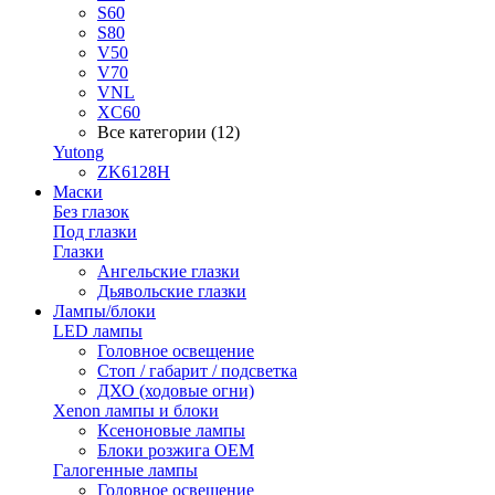
S60
S80
V50
V70
VNL
XC60
Все категории (12)
Yutong
ZK6128H
Маски
Без глазок
Под глазки
Глазки
Ангельские глазки
Дьявольские глазки
Лампы/блоки
LED лампы
Головное освещение
Стоп / габарит / подсветка
ДХО (ходовые огни)
Xenon лампы и блоки
Ксеноновые лампы
Блоки розжига OEM
Галогенные лампы
Головное освещение