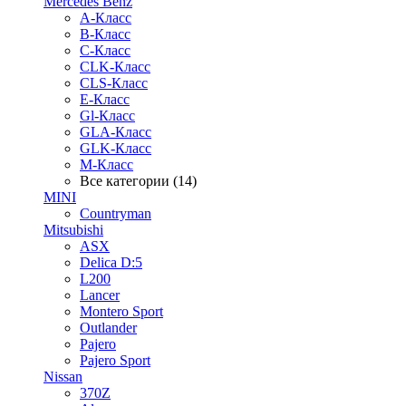
Mercedes Benz
A-Класс
B-Класс
C-Класс
CLK-Класс
CLS-Класс
E-Класс
Gl-Класс
GLA-Класс
GLK-Класс
M-Класс
Все категории (14)
MINI
Countryman
Mitsubishi
ASX
Delica D:5
L200
Lancer
Montero Sport
Outlander
Pajero
Pajero Sport
Nissan
370Z