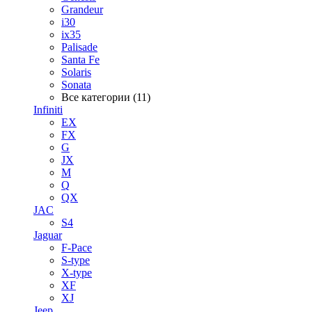
Grandeur
i30
ix35
Palisade
Santa Fe
Solaris
Sonata
Все категории (11)
Infiniti
EX
FX
G
JX
M
Q
QX
JAC
S4
Jaguar
F-Pace
S-type
X-type
XF
XJ
Jeep