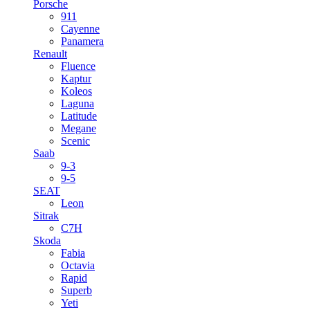
Porsche
911
Cayenne
Panamera
Renault
Fluence
Kaptur
Koleos
Laguna
Latitude
Megane
Scenic
Saab
9-3
9-5
SEAT
Leon
Sitrak
C7H
Skoda
Fabia
Octavia
Rapid
Superb
Yeti