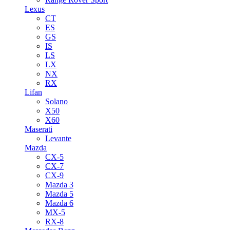
Lexus
CT
ES
GS
IS
LS
LX
NX
RX
Lifan
Solano
X50
X60
Maserati
Levante
Mazda
CX-5
CX-7
CX-9
Mazda 3
Mazda 5
Mazda 6
MX-5
RX-8