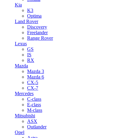
Kia
K3
Optima
Land Rover
Discovery
Freelander
Range Rover
Lexus
GS
IS
RX
Mazda
Mazda 3
Mazda 6
CX-5
CX-7
Mercedes
C-class
E-class
M-class
Mitsubishi
ASX
Outlander
Opel
Astra