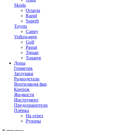
Skoda
Octavia
Rapid
Superb
Toyota
Camry
Volkswagen
Golf
Passat
Tiguan
Touareg
Допы
Герметик
Заглушки
Радиодетали
Вентиляция фар
Крепеж
Жидкости
Инструмент
Предохранители
Плёнка
На отрез
Рулоны
Категории