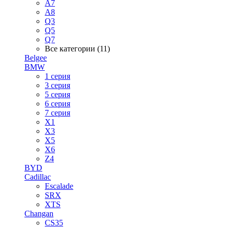
A7
A8
Q3
Q5
Q7
Все категории (11)
Belgee
BMW
1 серия
3 серия
5 серия
6 серия
7 серия
X1
X3
X5
X6
Z4
BYD
Cadillac
Escalade
SRX
XTS
Changan
CS35