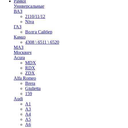
Рамки
Универсальные
ВАЗ
2110/11/12
Niva
ГАЗ
Волга Сайбер
Камаз
4308 \ 6511 \ 6520
МАЗ
Москвич
Acura
MDX
RDX
ZDX
Alfa Romeo
Brera
Giulietta
159
Audi
A1
A3
A4
A5
A6