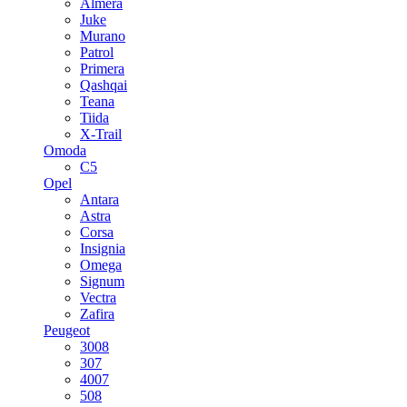
Almera
Juke
Murano
Patrol
Primera
Qashqai
Teana
Tiida
X-Trail
Omoda
C5
Opel
Antara
Astra
Corsa
Insignia
Omega
Signum
Vectra
Zafira
Peugeot
3008
307
4007
508