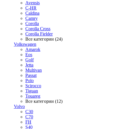
Avensis
C-HR
Caldina
Camry
Corolla
Corolla Cross
Corolla Fielder
Все категории (24)
Volkswagen
Amarok
Eos
Golf
Jetta
Multivan
Passat
Polo
Scirocco
Tiguan
Touareg
Все категории (12)
Volvo
C30
C70
FH
S40