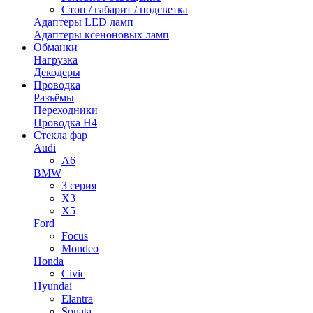
Стоп / габарит / подсветка
Адаптеры LED ламп
Адаптеры ксеноновых ламп
Обманки
Нагрузка
Декодеры
Проводка
Разъёмы
Переходники
Проводка H4
Стекла фар
Audi
A6
BMW
3 серия
X3
X5
Ford
Focus
Mondeo
Honda
Civic
Hyundai
Elantra
Sonata