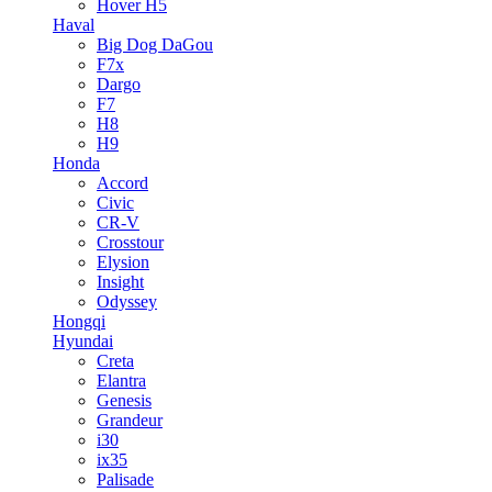
Hover H5
Haval
Big Dog DaGou
F7x
Dargo
F7
H8
H9
Honda
Accord
Civic
CR-V
Crosstour
Elysion
Insight
Odyssey
Hongqi
Hyundai
Creta
Elantra
Genesis
Grandeur
i30
ix35
Palisade