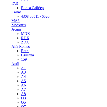
ГАЗ
Волга Сайбер
Камаз
4308 \ 6511 \ 6520
МАЗ
Москвич
Acura
MDX
RDX
ZDX
Alfa Romeo
Brera
Giulietta
159
Audi
A1
A3
A4
A5
A6
A7
A8
Q3
Q5
Q7