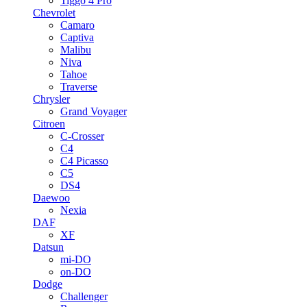
Tiggo 4 Pro
Chevrolet
Camaro
Captiva
Malibu
Niva
Tahoe
Traverse
Chrysler
Grand Voyager
Citroen
C-Crosser
C4
C4 Picasso
C5
DS4
Daewoo
Nexia
DAF
XF
Datsun
mi-DO
on-DO
Dodge
Challenger