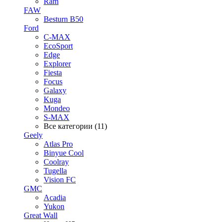
Ram
FAW
Besturn B50
Ford
C-MAX
EcoSport
Edge
Explorer
Fiesta
Focus
Galaxy
Kuga
Mondeo
S-MAX
Все категории (11)
Geely
Atlas Pro
Binyue Cool
Coolray
Tugella
Vision FC
GMC
Acadia
Yukon
Great Wall