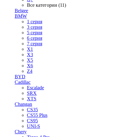
Все категории (11)
Belgee
BMW
1 серия
3 серия
5 серия
6 серия
7 серия
X1
X3
X5
X6
Z4
BYD
Cadillac
Escalade
SRX
XTS
Changan
CS35
CS55 Plus
CS95
UNI-S
Chery