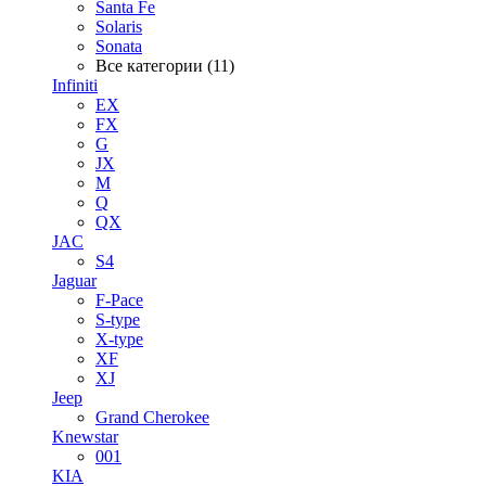
Santa Fe
Solaris
Sonata
Все категории (11)
Infiniti
EX
FX
G
JX
M
Q
QX
JAC
S4
Jaguar
F-Pace
S-type
X-type
XF
XJ
Jeep
Grand Cherokee
Knewstar
001
KIA