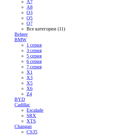
A7
A8
Q3
Q5
Q7
Все категории (11)
Belgee
BMW
1 серия
3 серия
5 серия
6 серия
7 серия
X1
X3
X5
X6
Z4
BYD
Cadillac
Escalade
SRX
XTS
Changan
CS35