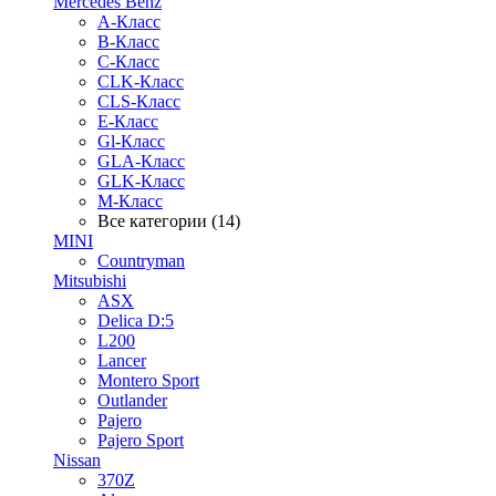
Mercedes Benz
A-Класс
B-Класс
C-Класс
CLK-Класс
CLS-Класс
E-Класс
Gl-Класс
GLA-Класс
GLK-Класс
M-Класс
Все категории (14)
MINI
Countryman
Mitsubishi
ASX
Delica D:5
L200
Lancer
Montero Sport
Outlander
Pajero
Pajero Sport
Nissan
370Z