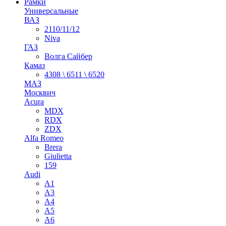
Рамки
Универсальные
ВАЗ
2110/11/12
Niva
ГАЗ
Волга Сайбер
Камаз
4308 \ 6511 \ 6520
МАЗ
Москвич
Acura
MDX
RDX
ZDX
Alfa Romeo
Brera
Giulietta
159
Audi
A1
A3
A4
A5
A6