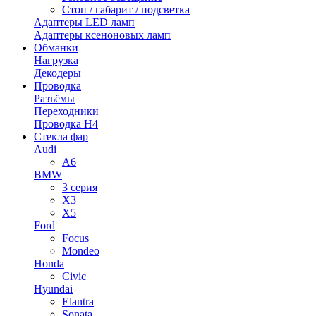
Стоп / габарит / подсветка
Адаптеры LED ламп
Адаптеры ксеноновых ламп
Обманки
Нагрузка
Декодеры
Проводка
Разъёмы
Переходники
Проводка H4
Стекла фар
Audi
A6
BMW
3 серия
X3
X5
Ford
Focus
Mondeo
Honda
Civic
Hyundai
Elantra
Sonata