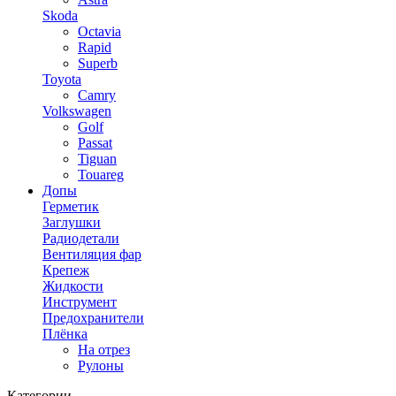
Skoda
Octavia
Rapid
Superb
Toyota
Camry
Volkswagen
Golf
Passat
Tiguan
Touareg
Допы
Герметик
Заглушки
Радиодетали
Вентиляция фар
Крепеж
Жидкости
Инструмент
Предохранители
Плёнка
На отрез
Рулоны
Категории