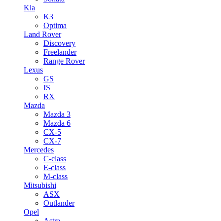
Kia
K3
Optima
Land Rover
Discovery
Freelander
Range Rover
Lexus
GS
IS
RX
Mazda
Mazda 3
Mazda 6
CX-5
CX-7
Mercedes
C-class
E-class
M-class
Mitsubishi
ASX
Outlander
Opel
Astra