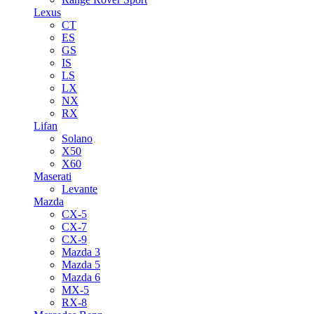
Lexus
CT
ES
GS
IS
LS
LX
NX
RX
Lifan
Solano
X50
X60
Maserati
Levante
Mazda
CX-5
CX-7
CX-9
Mazda 3
Mazda 5
Mazda 6
MX-5
RX-8