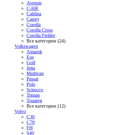
Avensis
C-HR
Caldina
Camry
Corolla
Corolla Cross
Corolla Fielder
Все категории (24)
Volkswagen
Amarok
Eos
Golf
Jetta
Multivan
Passat
Polo
Scirocco
Tiguan
Touareg
Все категории (12)
Volvo
C30
C70
FH
S40