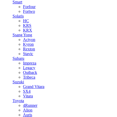
Smart
Forfour
Fortwo
Solaris
HC
KRS
KRX
Ssang Yong
Actyon
Kyron
Rexton
Stavic
Subaru
Impreza
Legacy
Outback
Tribeca
Suzuki
Grand Vitara
SX4
Vitara
Toyota
4Runner
Alion
Auris