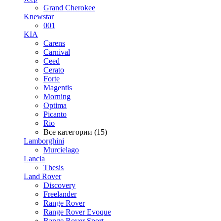
Grand Cherokee
Knewstar
001
KIA
Carens
Carnival
Ceed
Cerato
Forte
Magentis
Morning
Optima
Picanto
Rio
Все категории (15)
Lamborghini
Murcielago
Lancia
Thesis
Land Rover
Discovery
Freelander
Range Rover
Range Rover Evoque
Range Rover Sport