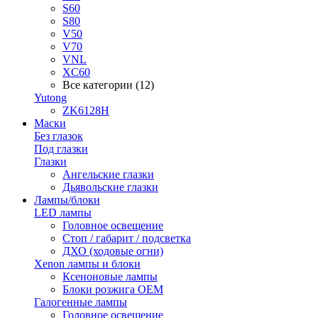
S60
S80
V50
V70
VNL
XC60
Все категории (12)
Yutong
ZK6128H
Маски
Без глазок
Под глазки
Глазки
Ангельские глазки
Дьявольские глазки
Лампы/блоки
LED лампы
Головное освещение
Стоп / габарит / подсветка
ДХО (ходовые огни)
Xenon лампы и блоки
Ксеноновые лампы
Блоки розжига OEM
Галогенные лампы
Головное освещение