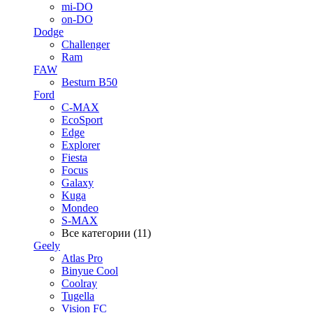
mi-DO
on-DO
Dodge
Challenger
Ram
FAW
Besturn B50
Ford
C-MAX
EcoSport
Edge
Explorer
Fiesta
Focus
Galaxy
Kuga
Mondeo
S-MAX
Все категории (11)
Geely
Atlas Pro
Binyue Cool
Coolray
Tugella
Vision FC