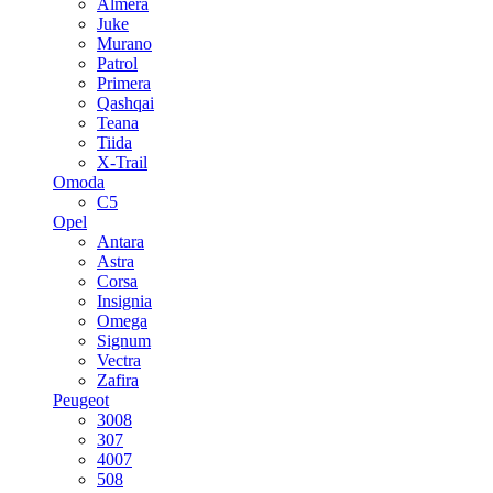
Almera
Juke
Murano
Patrol
Primera
Qashqai
Teana
Tiida
X-Trail
Omoda
C5
Opel
Antara
Astra
Corsa
Insignia
Omega
Signum
Vectra
Zafira
Peugeot
3008
307
4007
508