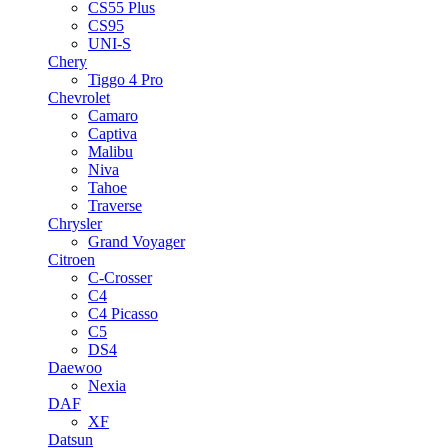
CS55 Plus
CS95
UNI-S
Chery
Tiggo 4 Pro
Chevrolet
Camaro
Captiva
Malibu
Niva
Tahoe
Traverse
Chrysler
Grand Voyager
Citroen
C-Crosser
C4
C4 Picasso
C5
DS4
Daewoo
Nexia
DAF
XF
Datsun