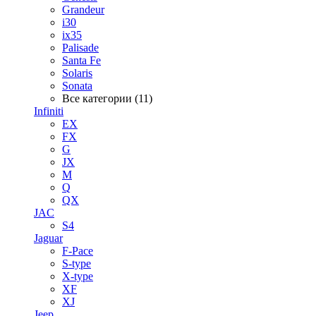
Grandeur
i30
ix35
Palisade
Santa Fe
Solaris
Sonata
Все категории (11)
Infiniti
EX
FX
G
JX
M
Q
QX
JAC
S4
Jaguar
F-Pace
S-type
X-type
XF
XJ
Jeep