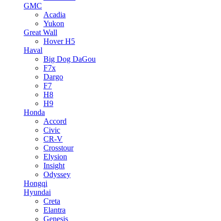
GMC
Acadia
Yukon
Great Wall
Hover H5
Haval
Big Dog DaGou
F7x
Dargo
F7
H8
H9
Honda
Accord
Civic
CR-V
Crosstour
Elysion
Insight
Odyssey
Hongqi
Hyundai
Creta
Elantra
Genesis