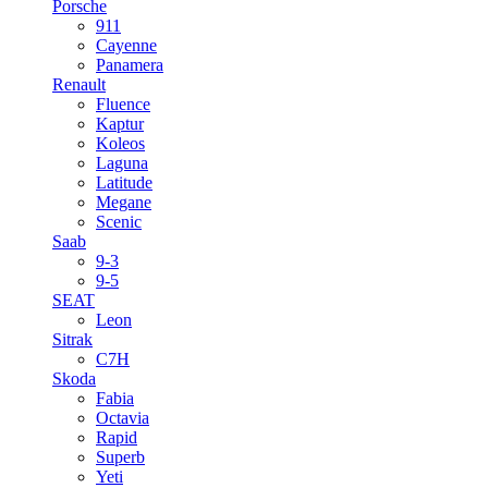
Porsche
911
Cayenne
Panamera
Renault
Fluence
Kaptur
Koleos
Laguna
Latitude
Megane
Scenic
Saab
9-3
9-5
SEAT
Leon
Sitrak
C7H
Skoda
Fabia
Octavia
Rapid
Superb
Yeti