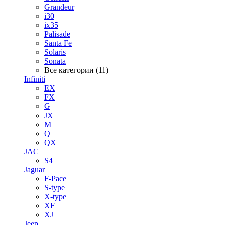
Grandeur
i30
ix35
Palisade
Santa Fe
Solaris
Sonata
Все категории (11)
Infiniti
EX
FX
G
JX
M
Q
QX
JAC
S4
Jaguar
F-Pace
S-type
X-type
XF
XJ
Jeep