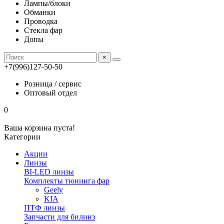
Лампы/блоки
Обманки
Проводка
Стекла фар
Допы
×
+7(996)127-50-50
Розница / сервис
Оптовый отдел
0
Ваша корзина пуста!
Категории
Акции
Линзы
BI-LED линзы
Комплекты тюнинга фар
Geely
KIA
ПТФ линзы
Запчасти для билинз