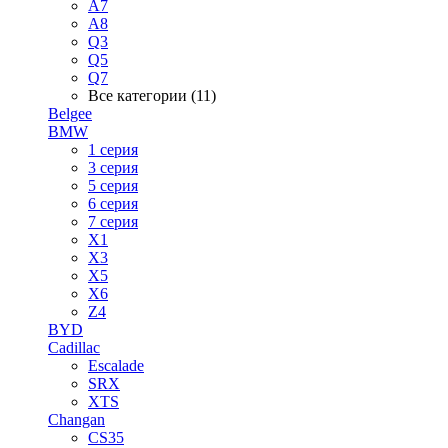
A7
A8
Q3
Q5
Q7
Все категории (11)
Belgee
BMW
1 серия
3 серия
5 серия
6 серия
7 серия
X1
X3
X5
X6
Z4
BYD
Cadillac
Escalade
SRX
XTS
Changan
CS35