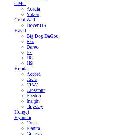
GMC
Acadia
Yukon
Great Wall
Hover H5
Haval
Big Dog DaGou
F7x
Dargo
F7
H8
H9
Honda
Accord
Civic
CR-V
Crosstour
Elysion
Insight
Odyssey
Hongqi
Hyundai
Creta
Elantra
Genesis