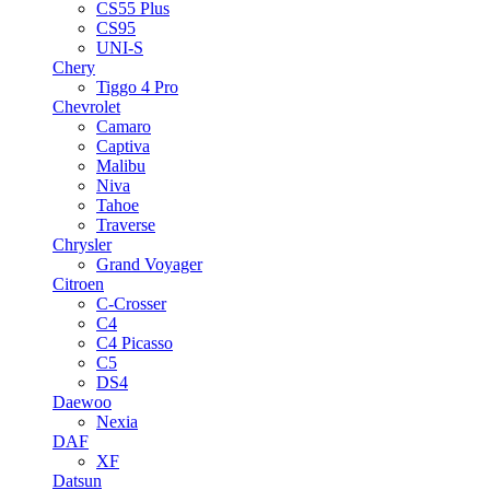
CS55 Plus
CS95
UNI-S
Chery
Tiggo 4 Pro
Chevrolet
Camaro
Captiva
Malibu
Niva
Tahoe
Traverse
Chrysler
Grand Voyager
Citroen
C-Crosser
C4
C4 Picasso
C5
DS4
Daewoo
Nexia
DAF
XF
Datsun