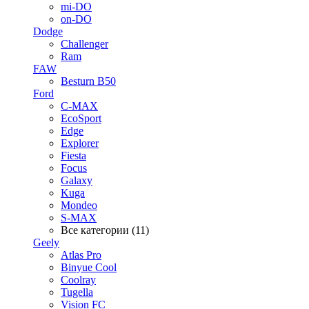
mi-DO
on-DO
Dodge
Challenger
Ram
FAW
Besturn B50
Ford
C-MAX
EcoSport
Edge
Explorer
Fiesta
Focus
Galaxy
Kuga
Mondeo
S-MAX
Все категории (11)
Geely
Atlas Pro
Binyue Cool
Coolray
Tugella
Vision FC