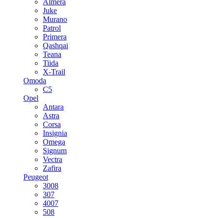
Almera
Juke
Murano
Patrol
Primera
Qashqai
Teana
Tiida
X-Trail
Omoda
C5
Opel
Antara
Astra
Corsa
Insignia
Omega
Signum
Vectra
Zafira
Peugeot
3008
307
4007
508