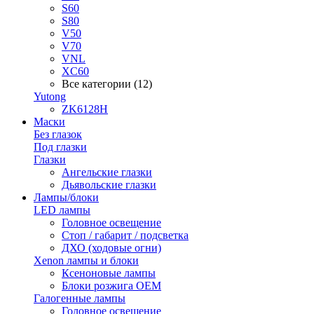
S60
S80
V50
V70
VNL
XC60
Все категории (12)
Yutong
ZK6128H
Маски
Без глазок
Под глазки
Глазки
Ангельские глазки
Дьявольские глазки
Лампы/блоки
LED лампы
Головное освещение
Стоп / габарит / подсветка
ДХО (ходовые огни)
Xenon лампы и блоки
Ксеноновые лампы
Блоки розжига OEM
Галогенные лампы
Головное освещение