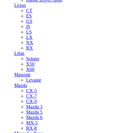
Lexus
CT
ES
GS
IS
LS
LX
NX
RX
Lifan
Solano
X50
X60
Maserati
Levante
Mazda
CX-5
CX-7
CX-9
Mazda 3
Mazda 5
Mazda 6
MX-5
RX-8