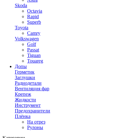
Skoda
Octavia
Rapid
Superb
Toyota
Camry
Volkswagen
Golf
Passat
Tiguan
Touareg
Допы
Герметик
Заглушки
Радиодетали
Вентиляция фар
Крепеж
Жидкости
Инструмент
Предохранители
Плёнка
На отрез
Рулоны
Категории