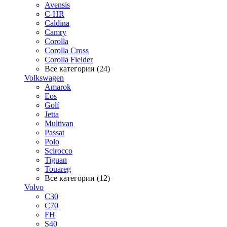
Avensis
C-HR
Caldina
Camry
Corolla
Corolla Cross
Corolla Fielder
Все категории (24)
Volkswagen
Amarok
Eos
Golf
Jetta
Multivan
Passat
Polo
Scirocco
Tiguan
Touareg
Все категории (12)
Volvo
C30
C70
FH
S40