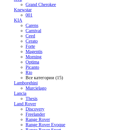
Grand Cherokee
Knewstar
001
KIA
Carens
Carnival
Ceed
Cerato
Forte
Magentis
Morning
Optima
Picanto
Rio
Все категории (15)
Lamborghini
Murcielago
Lancia
Thesis
Land Rover
Discovery
Freelander
Range Rover
Range Rover Evoque
Range Rover Sport