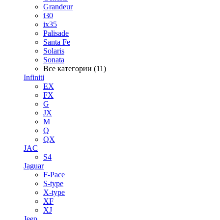
Grandeur
i30
ix35
Palisade
Santa Fe
Solaris
Sonata
Все категории (11)
Infiniti
EX
FX
G
JX
M
Q
QX
JAC
S4
Jaguar
F-Pace
S-type
X-type
XF
XJ
Jeep