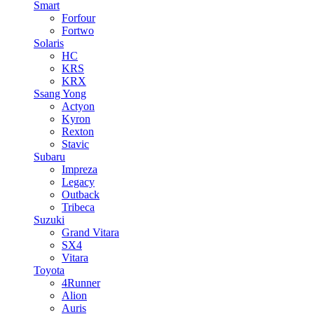
Smart
Forfour
Fortwo
Solaris
HC
KRS
KRX
Ssang Yong
Actyon
Kyron
Rexton
Stavic
Subaru
Impreza
Legacy
Outback
Tribeca
Suzuki
Grand Vitara
SX4
Vitara
Toyota
4Runner
Alion
Auris