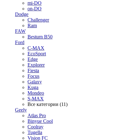
mi-DO
on-DO
Dodge
Challenger
Ram
FAW
Besturn B50
Ford
C-MAX
EcoSport
Edge
Explorer
Fiesta
Focus
Galaxy
Kuga
Mondeo
S-MAX
Все категории (11)
Geely
Atlas Pro
Binyue Cool
Coolray
Tugella
Vision FC