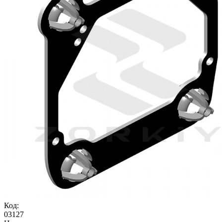
Код:
03127