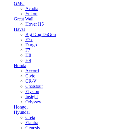
GMC
Acadia
Yukon
Great Wall
Hover H5
Haval
Big Dog DaGou
F7x
Dargo
F7
H8
H9
Honda
Accord
Civic
CR-V
Crosstour
Elysion
Insight
Odyssey
Hongqi
Hyundai
Creta
Elantra
Genesis