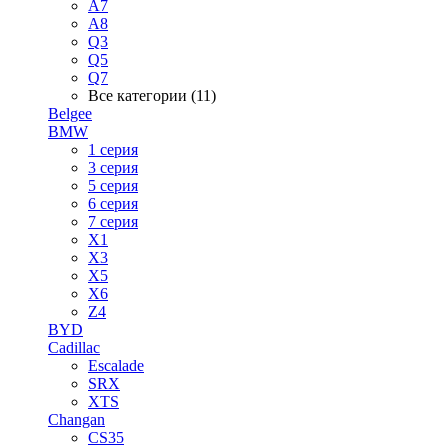
A7
A8
Q3
Q5
Q7
Все категории (11)
Belgee
BMW
1 серия
3 серия
5 серия
6 серия
7 серия
X1
X3
X5
X6
Z4
BYD
Cadillac
Escalade
SRX
XTS
Changan
CS35