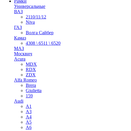
Рамки
Универсальные
ВАЗ
2110/11/12
Niva
ГАЗ
Волга Сайбер
Камаз
4308 \ 6511 \ 6520
МАЗ
Москвич
Acura
MDX
RDX
ZDX
Alfa Romeo
Brera
Giulietta
159
Audi
A1
A3
A4
A5
A6