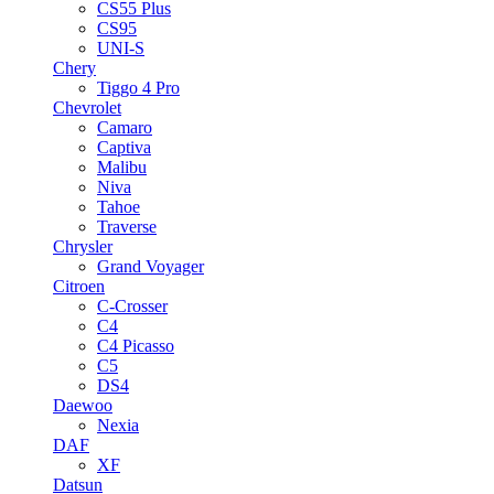
CS55 Plus
CS95
UNI-S
Chery
Tiggo 4 Pro
Chevrolet
Camaro
Captiva
Malibu
Niva
Tahoe
Traverse
Chrysler
Grand Voyager
Citroen
C-Crosser
C4
C4 Picasso
C5
DS4
Daewoo
Nexia
DAF
XF
Datsun