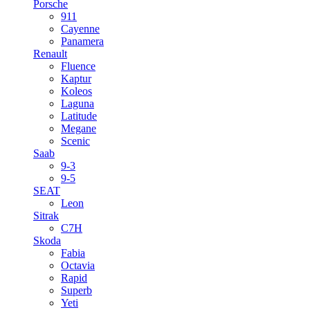
Porsche
911
Cayenne
Panamera
Renault
Fluence
Kaptur
Koleos
Laguna
Latitude
Megane
Scenic
Saab
9-3
9-5
SEAT
Leon
Sitrak
C7H
Skoda
Fabia
Octavia
Rapid
Superb
Yeti