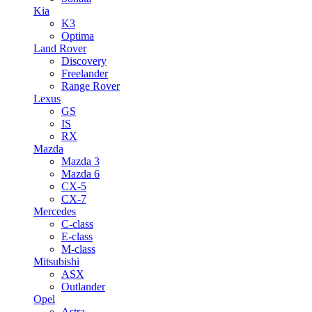
Kia
K3
Optima
Land Rover
Discovery
Freelander
Range Rover
Lexus
GS
IS
RX
Mazda
Mazda 3
Mazda 6
CX-5
CX-7
Mercedes
C-class
E-class
M-class
Mitsubishi
ASX
Outlander
Opel
Astra