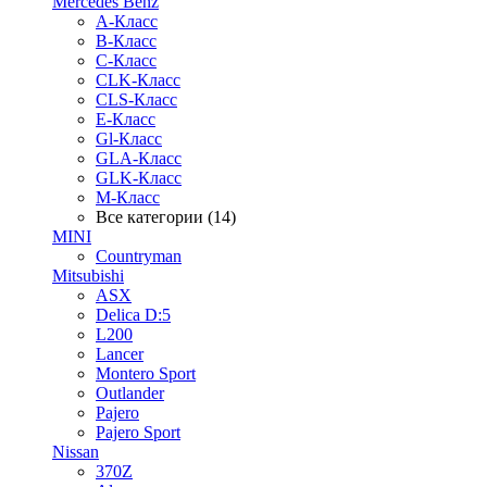
Mercedes Benz
A-Класс
B-Класс
C-Класс
CLK-Класс
CLS-Класс
E-Класс
Gl-Класс
GLA-Класс
GLK-Класс
M-Класс
Все категории (14)
MINI
Countryman
Mitsubishi
ASX
Delica D:5
L200
Lancer
Montero Sport
Outlander
Pajero
Pajero Sport
Nissan
370Z