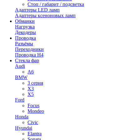
Стоп / габарит / подсветка
Адаптеры LED ламп
Адаптеры ксеноновых ламп
Обманки
Нагрузка
Декодеры
Проводка
Разъёмы
Переходники
Проводка H4
Стекла фар
Audi
A6
BMW
3 серия
X3
X5
Ford
Focus
Mondeo
Honda
Civic
Hyundai
Elantra
Sonata