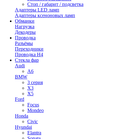
Стоп / габарит / подсветка
Адаптеры LED ламп
Адаптеры ксеноновых ламп
Обманки
Нагрузка
Декодеры
Проводка
Разъёмы
Переходники
Проводка H4
Стекла фар
Audi
A6
BMW
3 серия
X3
X5
Ford
Focus
Mondeo
Honda
Civic
Hyundai
Elantra
Sonata