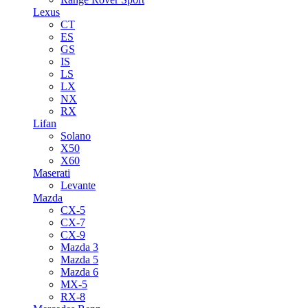
Lexus
CT
ES
GS
IS
LS
LX
NX
RX
Lifan
Solano
X50
X60
Maserati
Levante
Mazda
CX-5
CX-7
CX-9
Mazda 3
Mazda 5
Mazda 6
MX-5
RX-8