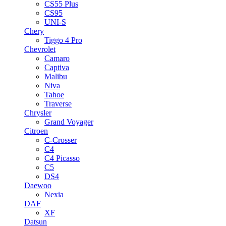
CS55 Plus
CS95
UNI-S
Chery
Tiggo 4 Pro
Chevrolet
Camaro
Captiva
Malibu
Niva
Tahoe
Traverse
Chrysler
Grand Voyager
Citroen
C-Crosser
C4
C4 Picasso
C5
DS4
Daewoo
Nexia
DAF
XF
Datsun