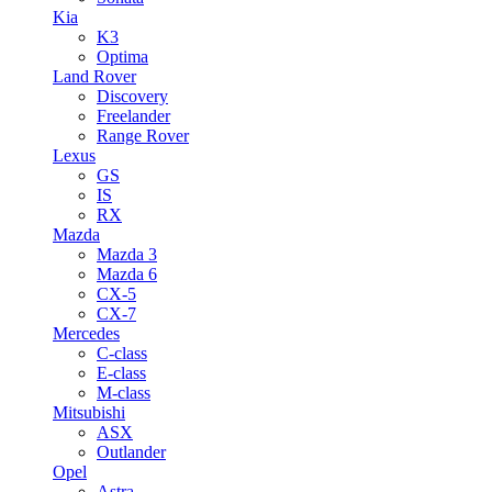
Kia
K3
Optima
Land Rover
Discovery
Freelander
Range Rover
Lexus
GS
IS
RX
Mazda
Mazda 3
Mazda 6
CX-5
CX-7
Mercedes
C-class
E-class
M-class
Mitsubishi
ASX
Outlander
Opel
Astra