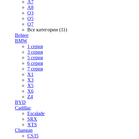
A7
A8
Q3
Q5
Q7
Все категории (11)
Belgee
BMW
1 серия
3 серия
5 серия
6 серия
7 серия
X1
X3
X5
X6
Z4
BYD
Cadillac
Escalade
SRX
XTS
Changan
CS35