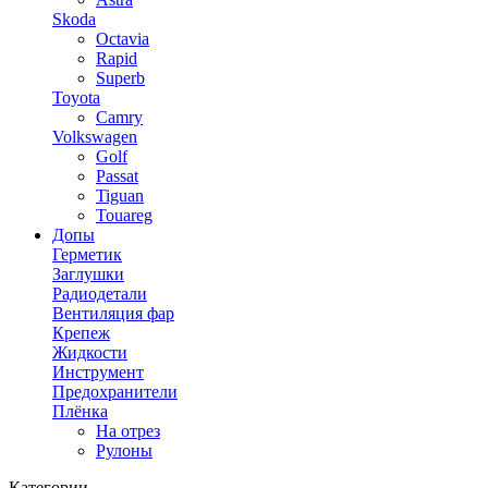
Skoda
Octavia
Rapid
Superb
Toyota
Camry
Volkswagen
Golf
Passat
Tiguan
Touareg
Допы
Герметик
Заглушки
Радиодетали
Вентиляция фар
Крепеж
Жидкости
Инструмент
Предохранители
Плёнка
На отрез
Рулоны
Категории