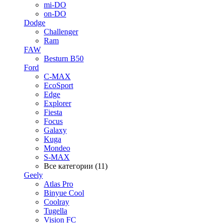
mi-DO
on-DO
Dodge
Challenger
Ram
FAW
Besturn B50
Ford
C-MAX
EcoSport
Edge
Explorer
Fiesta
Focus
Galaxy
Kuga
Mondeo
S-MAX
Все категории (11)
Geely
Atlas Pro
Binyue Cool
Coolray
Tugella
Vision FC