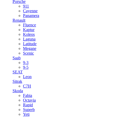
Porsche
911
Cayenne
Panamera
Renault
Fluence
Kaptur
Koleos
Laguna
Latitude
Megane
Scenic
Saab
9-3
9-5
SEAT
Leon
Sitrak
C7H
Skoda
Fabia
Octavia
Rapid
Superb
Yeti