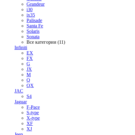
Grandeur
i30
ix35
Palisade
Santa Fe
Solaris
Sonata
Все категории (11)
Infiniti
EX
FX
G
JX
M
Q
QX
JAC
S4
Jaguar
F-Pace
S-type
X-type
XF
XJ
Jeep