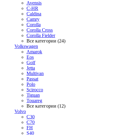
Avensis
C-HR
Caldina
Camry
Corolla
Corolla Cross
Corolla Fielder
Все категории (24)
Volkswagen
Amarok
Eos
Golf
Jetta
Multivan
Passat
Polo
Scirocco
Tiguan
Touareg
Все категории (12)
Volvo
C30
C70
FH
S40