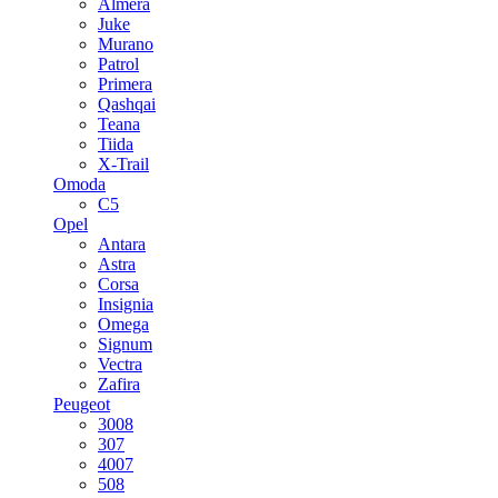
Almera
Juke
Murano
Patrol
Primera
Qashqai
Teana
Tiida
X-Trail
Omoda
C5
Opel
Antara
Astra
Corsa
Insignia
Omega
Signum
Vectra
Zafira
Peugeot
3008
307
4007
508