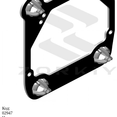
Код:
02947