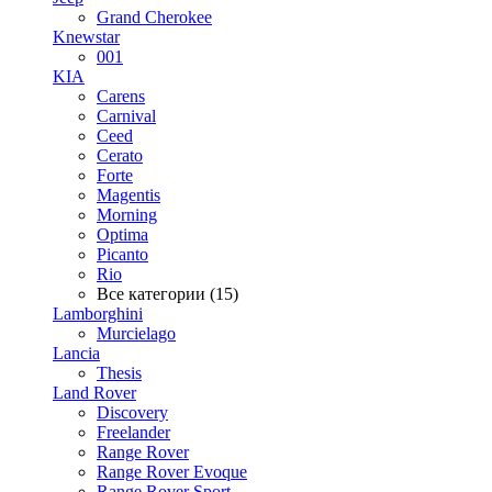
Grand Cherokee
Knewstar
001
KIA
Carens
Carnival
Ceed
Cerato
Forte
Magentis
Morning
Optima
Picanto
Rio
Все категории (15)
Lamborghini
Murcielago
Lancia
Thesis
Land Rover
Discovery
Freelander
Range Rover
Range Rover Evoque
Range Rover Sport