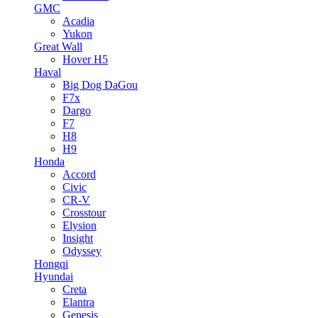
GMC
Acadia
Yukon
Great Wall
Hover H5
Haval
Big Dog DaGou
F7x
Dargo
F7
H8
H9
Honda
Accord
Civic
CR-V
Crosstour
Elysion
Insight
Odyssey
Hongqi
Hyundai
Creta
Elantra
Genesis