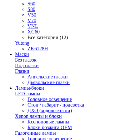
S60
S80
V50
V70
VNL
XC60
Все категории (12)
Yutong
ZK6128H
Маски
Без глазок
Под глазки
Глазки
Ангельские глазки
Дьявольские глазки
Лампы/блоки
LED лампы
Головное освещение
Стоп / габарит / подсветка
ДХО (ходовые огни)
Xenon лампы и блоки
Ксеноновые лампы
Блоки розжига OEM
Галогенные лампы
Головное освещение