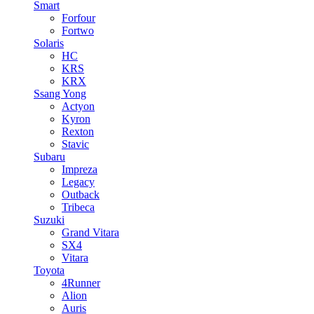
Smart
Forfour
Fortwo
Solaris
HC
KRS
KRX
Ssang Yong
Actyon
Kyron
Rexton
Stavic
Subaru
Impreza
Legacy
Outback
Tribeca
Suzuki
Grand Vitara
SX4
Vitara
Toyota
4Runner
Alion
Auris