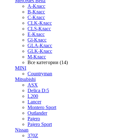
Mercedes Benz
A-Класс
B-Класс
C-Класс
CLK-Класс
CLS-Класс
E-Класс
Gl-Класс
GLA-Класс
GLK-Класс
M-Класс
Все категории (14)
MINI
Countryman
Mitsubishi
ASX
Delica D:5
L200
Lancer
Montero Sport
Outlander
Pajero
Pajero Sport
Nissan
370Z