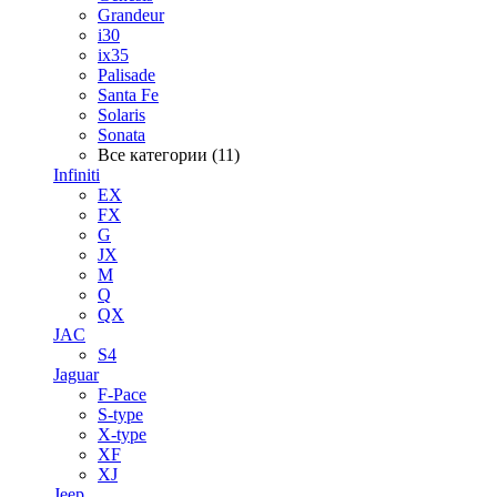
Grandeur
i30
ix35
Palisade
Santa Fe
Solaris
Sonata
Все категории (11)
Infiniti
EX
FX
G
JX
M
Q
QX
JAC
S4
Jaguar
F-Pace
S-type
X-type
XF
XJ
Jeep