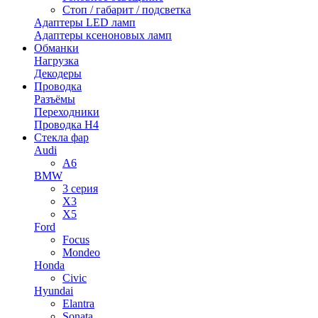
Стоп / габарит / подсветка
Адаптеры LED ламп
Адаптеры ксеноновых ламп
Обманки
Нагрузка
Декодеры
Проводка
Разъёмы
Переходники
Проводка H4
Стекла фар
Audi
A6
BMW
3 серия
X3
X5
Ford
Focus
Mondeo
Honda
Civic
Hyundai
Elantra
Sonata