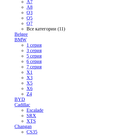
A7
A8
Q3
Q5
Q7
Все категории (11)
Belgee
BMW
1 серия
3 серия
5 серия
6 серия
7 серия
X1
X3
X5
X6
Z4
BYD
Cadillac
Escalade
SRX
XTS
Changan
CS35