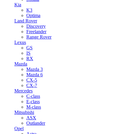
Kia
K3
Optima
Land Rover
Discovery
Freelander
Range Rover
Lexus
GS
IS
RX
Mazda
Mazda 3
Mazda 6
CX-5
CX-7
Mercedes
C-class
E-class
M-class
Mitsubishi
ASX
Outlander
Opel
Astra