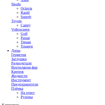
Skoda
Octavia
Rapid
Superb
Toyota
Camry
Volkswagen
Golf
Passat
Tiguan
Touareg
Допы
Герметик
Заглушки
Радиодетали
Вентиляция фар
Крепеж
Жидкости
Инструмент
Предохранители
Плёнка
На отрез
Рулоны
Категории