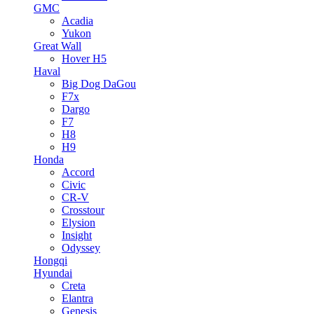
GMC
Acadia
Yukon
Great Wall
Hover H5
Haval
Big Dog DaGou
F7x
Dargo
F7
H8
H9
Honda
Accord
Civic
CR-V
Crosstour
Elysion
Insight
Odyssey
Hongqi
Hyundai
Creta
Elantra
Genesis