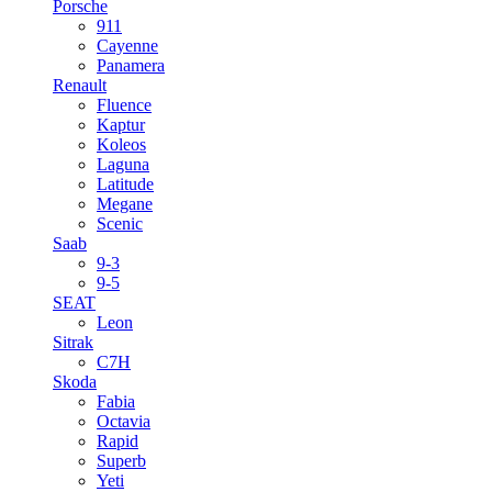
Porsche
911
Cayenne
Panamera
Renault
Fluence
Kaptur
Koleos
Laguna
Latitude
Megane
Scenic
Saab
9-3
9-5
SEAT
Leon
Sitrak
C7H
Skoda
Fabia
Octavia
Rapid
Superb
Yeti