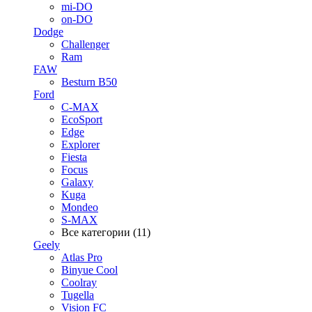
mi-DO
on-DO
Dodge
Challenger
Ram
FAW
Besturn B50
Ford
C-MAX
EcoSport
Edge
Explorer
Fiesta
Focus
Galaxy
Kuga
Mondeo
S-MAX
Все категории (11)
Geely
Atlas Pro
Binyue Cool
Coolray
Tugella
Vision FC