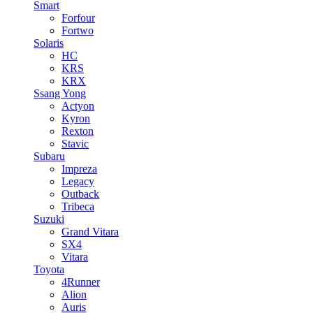
Smart
Forfour
Fortwo
Solaris
HC
KRS
KRX
Ssang Yong
Actyon
Kyron
Rexton
Stavic
Subaru
Impreza
Legacy
Outback
Tribeca
Suzuki
Grand Vitara
SX4
Vitara
Toyota
4Runner
Alion
Auris