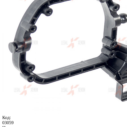
Код:
03059