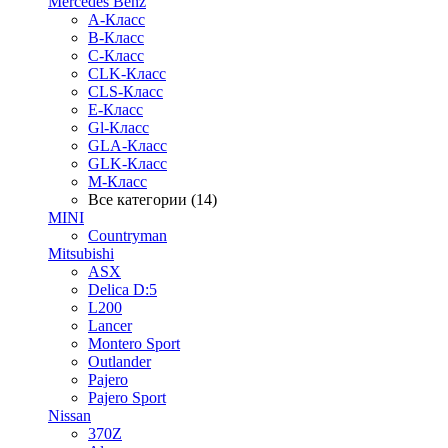
Mercedes Benz
A-Класс
B-Класс
C-Класс
CLK-Класс
CLS-Класс
E-Класс
Gl-Класс
GLA-Класс
GLK-Класс
M-Класс
Все категории (14)
MINI
Countryman
Mitsubishi
ASX
Delica D:5
L200
Lancer
Montero Sport
Outlander
Pajero
Pajero Sport
Nissan
370Z