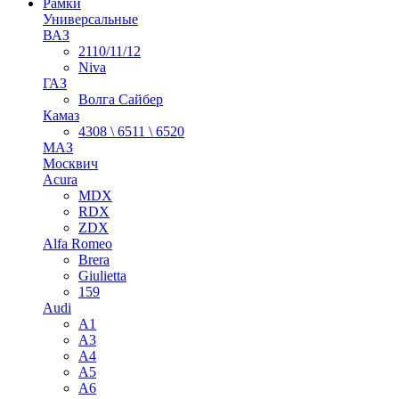
Рамки
Универсальные
ВАЗ
2110/11/12
Niva
ГАЗ
Волга Сайбер
Камаз
4308 \ 6511 \ 6520
МАЗ
Москвич
Acura
MDX
RDX
ZDX
Alfa Romeo
Brera
Giulietta
159
Audi
A1
A3
A4
A5
A6