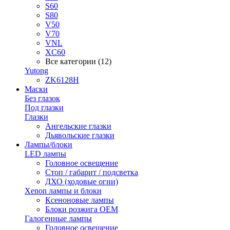
S60
S80
V50
V70
VNL
XC60
Все категории (12)
Yutong
ZK6128H
Маски
Без глазок
Под глазки
Глазки
Ангельские глазки
Дьявольские глазки
Лампы/блоки
LED лампы
Головное освещение
Стоп / габарит / подсветка
ДХО (ходовые огни)
Xenon лампы и блоки
Ксеноновые лампы
Блоки розжига OEM
Галогенные лампы
Головное освещение