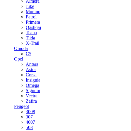
Almera
Juke
Murano
Patrol
Primera
Qashqai
Teana
Tiida
X-Trail
Omoda
C5
Opel
Antara
Astra
Corsa
Insignia
Omega
Signum
Vectra
Zafira
Peugeot
3008
307
4007
508