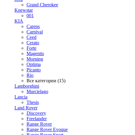
Grand Cherokee
Knewstar
001
KIA
Carens
Carnival
Ceed
Cerato
Forte
Magentis
Morning
Optima
Picanto
Rio
Все категории (15)
Lamborghini
Murcielago
Lancia
Thesis
Land Rover
Discovery
Freelander
Range Rover
Range Rover Evoque
Range Rover Sport