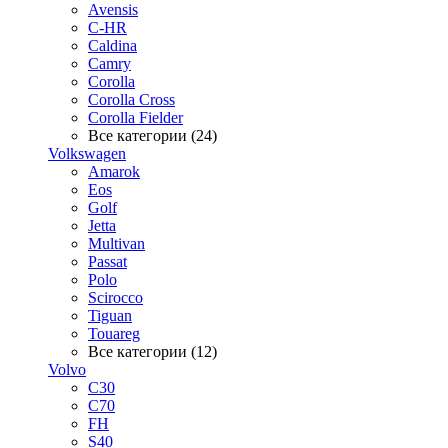
Avensis
C-HR
Caldina
Camry
Corolla
Corolla Cross
Corolla Fielder
Все категории (24)
Volkswagen
Amarok
Eos
Golf
Jetta
Multivan
Passat
Polo
Scirocco
Tiguan
Touareg
Все категории (12)
Volvo
C30
C70
FH
S40