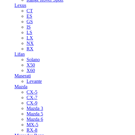
Lexus
CT
ES
GS
IS
LS
LX
NX
RX
Lifan
Solano
X50
X60
Maserati
Levante
Mazda
CX-5
CX-7
CX-9
Mazda 3
Mazda 5
Mazda 6
MX-5
RX-8