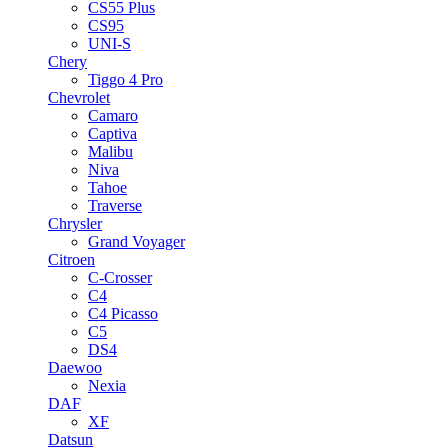
CS55 Plus
CS95
UNI-S
Chery
Tiggo 4 Pro
Chevrolet
Camaro
Captiva
Malibu
Niva
Tahoe
Traverse
Chrysler
Grand Voyager
Citroen
C-Crosser
C4
C4 Picasso
C5
DS4
Daewoo
Nexia
DAF
XF
Datsun