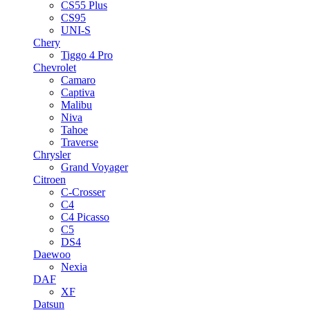
CS55 Plus
CS95
UNI-S
Chery
Tiggo 4 Pro
Chevrolet
Camaro
Captiva
Malibu
Niva
Tahoe
Traverse
Chrysler
Grand Voyager
Citroen
C-Crosser
C4
C4 Picasso
C5
DS4
Daewoo
Nexia
DAF
XF
Datsun