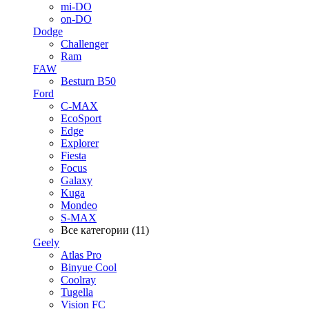
mi-DO
on-DO
Dodge
Challenger
Ram
FAW
Besturn B50
Ford
C-MAX
EcoSport
Edge
Explorer
Fiesta
Focus
Galaxy
Kuga
Mondeo
S-MAX
Все категории (11)
Geely
Atlas Pro
Binyue Cool
Coolray
Tugella
Vision FC