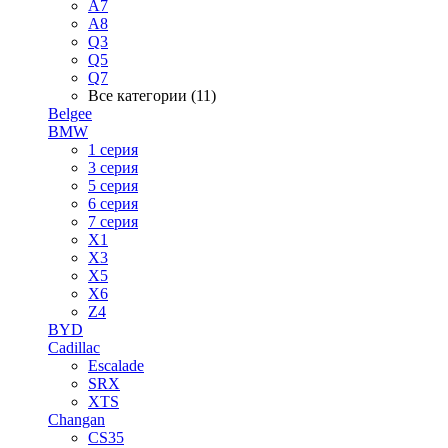
A7
A8
Q3
Q5
Q7
Все категории (11)
Belgee
BMW
1 серия
3 серия
5 серия
6 серия
7 серия
X1
X3
X5
X6
Z4
BYD
Cadillac
Escalade
SRX
XTS
Changan
CS35