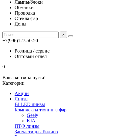
Лампы/блоки
Обманки
Проводка
Стекла фар
Допы
×
+7(996)127-50-50
Розница / сервис
Оптовый отдел
0
Ваша корзина пуста!
Категории
Акции
Линзы
BI-LED линзы
Комплекты тюнинга фар
Geely
KIA
ПТФ линзы
Запчасти для билинз