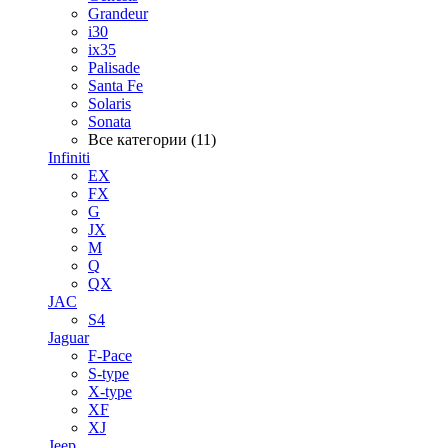
Grandeur
i30
ix35
Palisade
Santa Fe
Solaris
Sonata
Все категории (11)
Infiniti
EX
FX
G
JX
M
Q
QX
JAC
S4
Jaguar
F-Pace
S-type
X-type
XF
XJ
Jeep