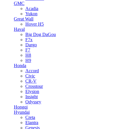
GMC
Acadia
Yukon
Great Wall
Hover H5
Haval
Big Dog DaGou
F7x
Dargo
F7
H8
H9
Honda
Accord
Civic
CR-V
Crosstour
Elysion
Insight
Odyssey
Hongqi
Hyundai
Creta
Elantra
Genesis