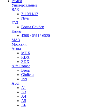
Рамки
Универсальные
ВАЗ
2110/11/12
Niva
ГАЗ
Волга Сайбер
Камаз
4308 \ 6511 \ 6520
МАЗ
Москвич
Acura
MDX
RDX
ZDX
Alfa Romeo
Brera
Giulietta
159
Audi
A1
A3
A4
A5
A6