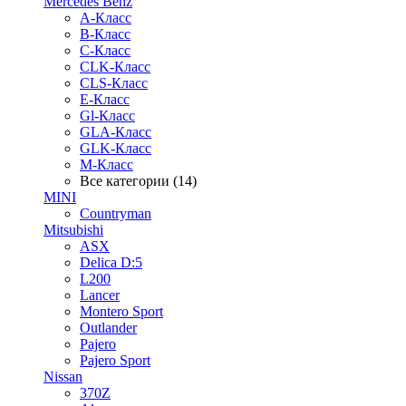
Mercedes Benz
A-Класс
B-Класс
C-Класс
CLK-Класс
CLS-Класс
E-Класс
Gl-Класс
GLA-Класс
GLK-Класс
M-Класс
Все категории (14)
MINI
Countryman
Mitsubishi
ASX
Delica D:5
L200
Lancer
Montero Sport
Outlander
Pajero
Pajero Sport
Nissan
370Z