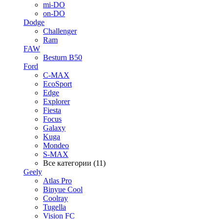
mi-DO
on-DO
Dodge
Challenger
Ram
FAW
Besturn B50
Ford
C-MAX
EcoSport
Edge
Explorer
Fiesta
Focus
Galaxy
Kuga
Mondeo
S-MAX
Все категории (11)
Geely
Atlas Pro
Binyue Cool
Coolray
Tugella
Vision FC