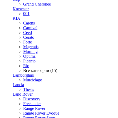
Grand Cherokee
Knewstar
001
KIA
Carens
Carnival
Ceed
Cerato
Forte
Magentis
Morning
Optima
Picanto
Rio
Все категории (15)
Lamborghini
Murcielago
Lancia
Thesis
Land Rover
Discovery
Freelander
Range Rover
Range Rover Evoque
Range Rover Sport