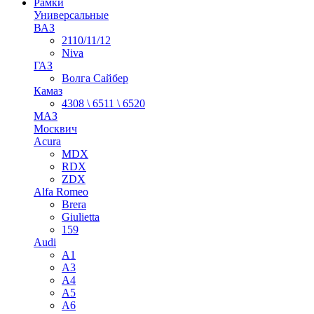
Рамки
Универсальные
ВАЗ
2110/11/12
Niva
ГАЗ
Волга Сайбер
Камаз
4308 \ 6511 \ 6520
МАЗ
Москвич
Acura
MDX
RDX
ZDX
Alfa Romeo
Brera
Giulietta
159
Audi
A1
A3
A4
A5
A6