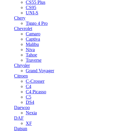
CS55 Plus
CS95
UNI-S
Chery
Tiggo 4 Pro
Chevrolet
Camaro
Captiva
Malibu
Niva
Tahoe
Traverse
Chrysler
Grand Voyager
Citroen
C-Crosser
C4
C4 Picasso
C5
DS4
Daewoo
Nexia
DAF
XF
Datsun