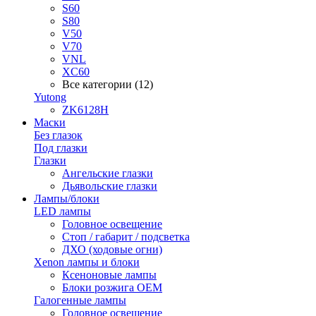
S60
S80
V50
V70
VNL
XC60
Все категории (12)
Yutong
ZK6128H
Маски
Без глазок
Под глазки
Глазки
Ангельские глазки
Дьявольские глазки
Лампы/блоки
LED лампы
Головное освещение
Стоп / габарит / подсветка
ДХО (ходовые огни)
Xenon лампы и блоки
Ксеноновые лампы
Блоки розжига OEM
Галогенные лампы
Головное освещение