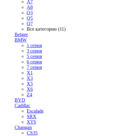
A7
A8
Q3
Q5
Q7
Все категории (11)
Belgee
BMW
1 серия
3 серия
5 серия
6 серия
7 серия
X1
X3
X5
X6
Z4
BYD
Cadillac
Escalade
SRX
XTS
Changan
CS35