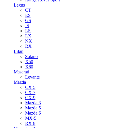
Lexus
CT
ES
GS
IS
LS
LX
NX
RX
Lifan
Solano
X50
X60
Maserati
Levante
Mazda
CX-5
CX-7
CX-9
Mazda 3
Mazda 5
Mazda 6
MX-5
RX-8