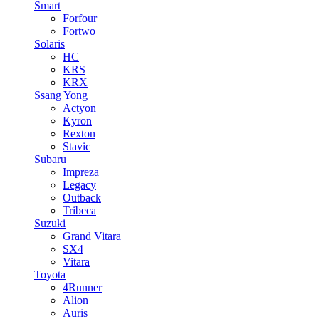
Smart
Forfour
Fortwo
Solaris
HC
KRS
KRX
Ssang Yong
Actyon
Kyron
Rexton
Stavic
Subaru
Impreza
Legacy
Outback
Tribeca
Suzuki
Grand Vitara
SX4
Vitara
Toyota
4Runner
Alion
Auris