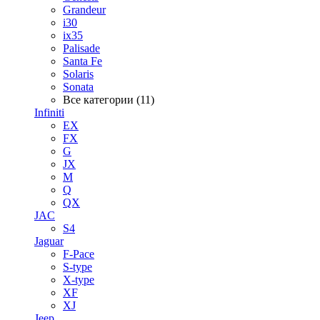
Grandeur
i30
ix35
Palisade
Santa Fe
Solaris
Sonata
Все категории (11)
Infiniti
EX
FX
G
JX
M
Q
QX
JAC
S4
Jaguar
F-Pace
S-type
X-type
XF
XJ
Jeep