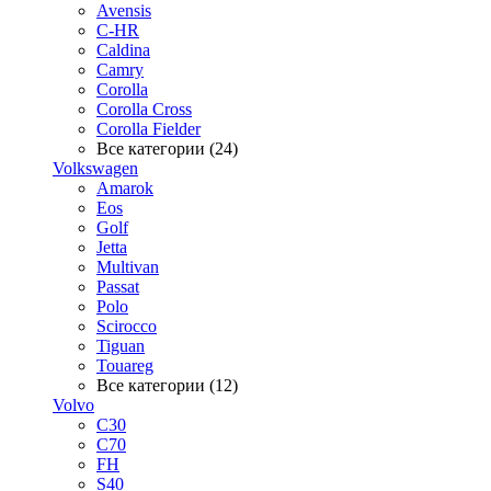
Avensis
C-HR
Caldina
Camry
Corolla
Corolla Cross
Corolla Fielder
Все категории (24)
Volkswagen
Amarok
Eos
Golf
Jetta
Multivan
Passat
Polo
Scirocco
Tiguan
Touareg
Все категории (12)
Volvo
C30
C70
FH
S40