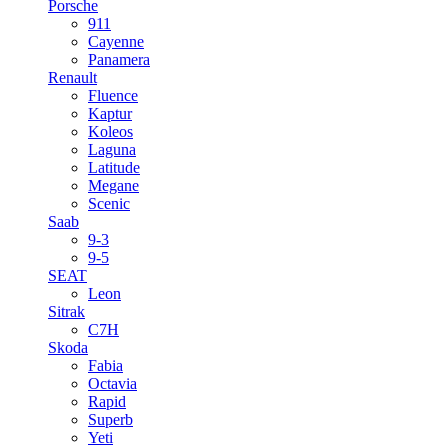
Porsche
911
Cayenne
Panamera
Renault
Fluence
Kaptur
Koleos
Laguna
Latitude
Megane
Scenic
Saab
9-3
9-5
SEAT
Leon
Sitrak
C7H
Skoda
Fabia
Octavia
Rapid
Superb
Yeti