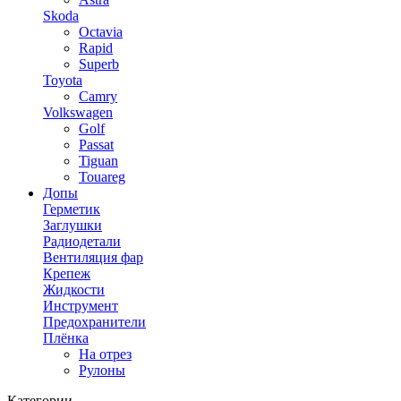
Skoda
Octavia
Rapid
Superb
Toyota
Camry
Volkswagen
Golf
Passat
Tiguan
Touareg
Допы
Герметик
Заглушки
Радиодетали
Вентиляция фар
Крепеж
Жидкости
Инструмент
Предохранители
Плёнка
На отрез
Рулоны
Категории