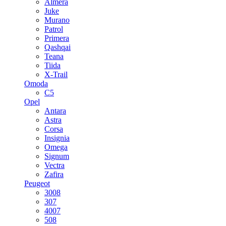
Almera
Juke
Murano
Patrol
Primera
Qashqai
Teana
Tiida
X-Trail
Omoda
C5
Opel
Antara
Astra
Corsa
Insignia
Omega
Signum
Vectra
Zafira
Peugeot
3008
307
4007
508