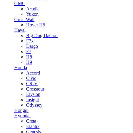
GMC
Acadia
Yukon
Great Wall
Hover H5
Haval
Big Dog DaGou
F7x
Dargo
F7
H8
H9
Honda
Accord
Civic
CR-V
Crosstour
Elysion
Insight
Odyssey
Hongqi
Hyundai
Creta
Elantra
Genesis