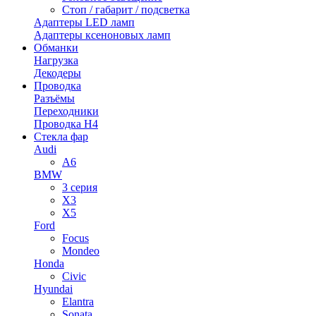
Стоп / габарит / подсветка
Адаптеры LED ламп
Адаптеры ксеноновых ламп
Обманки
Нагрузка
Декодеры
Проводка
Разъёмы
Переходники
Проводка H4
Стекла фар
Audi
A6
BMW
3 серия
X3
X5
Ford
Focus
Mondeo
Honda
Civic
Hyundai
Elantra
Sonata