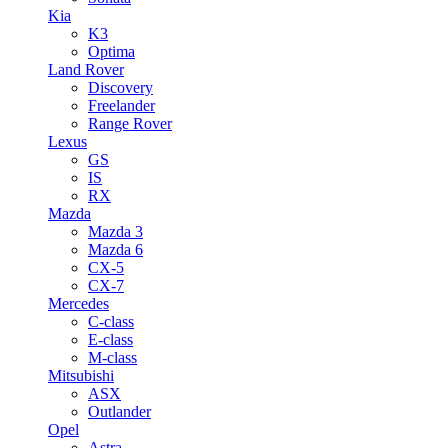
Kia
K3
Optima
Land Rover
Discovery
Freelander
Range Rover
Lexus
GS
IS
RX
Mazda
Mazda 3
Mazda 6
CX-5
CX-7
Mercedes
C-class
E-class
M-class
Mitsubishi
ASX
Outlander
Opel
Astra