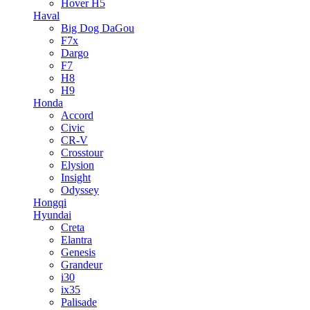
Hover H5
Haval
Big Dog DaGou
F7x
Dargo
F7
H8
H9
Honda
Accord
Civic
CR-V
Crosstour
Elysion
Insight
Odyssey
Hongqi
Hyundai
Creta
Elantra
Genesis
Grandeur
i30
ix35
Palisade