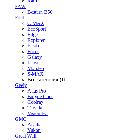
Ram
FAW
Besturn B50
Ford
C-MAX
EcoSport
Edge
Explorer
Fiesta
Focus
Galaxy
Kuga
Mondeo
S-MAX
Все категории (11)
Geely
Atlas Pro
Binyue Cool
Coolray
Tugella
Vision FC
GMC
Acadia
Yukon
Great Wall