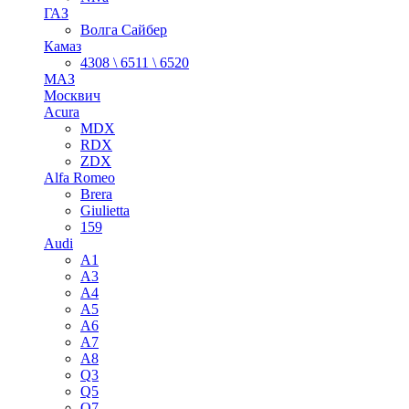
ГАЗ
Волга Сайбер
Камаз
4308 \ 6511 \ 6520
МАЗ
Москвич
Acura
MDX
RDX
ZDX
Alfa Romeo
Brera
Giulietta
159
Audi
A1
A3
A4
A5
A6
A7
A8
Q3
Q5
Q7