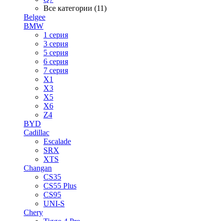
Все категории (11)
Belgee
BMW
1 серия
3 серия
5 серия
6 серия
7 серия
X1
X3
X5
X6
Z4
BYD
Cadillac
Escalade
SRX
XTS
Changan
CS35
CS55 Plus
CS95
UNI-S
Chery