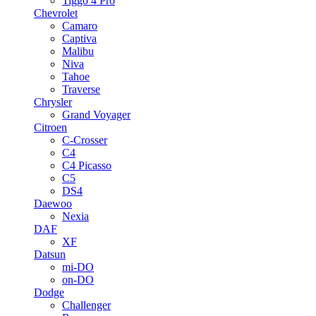
Tiggo 4 Pro
Chevrolet
Camaro
Captiva
Malibu
Niva
Tahoe
Traverse
Chrysler
Grand Voyager
Citroen
C-Crosser
C4
C4 Picasso
C5
DS4
Daewoo
Nexia
DAF
XF
Datsun
mi-DO
on-DO
Dodge
Challenger