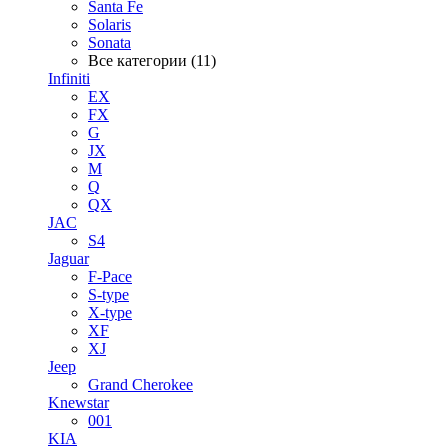
Santa Fe
Solaris
Sonata
Все категории (11)
Infiniti
EX
FX
G
JX
M
Q
QX
JAC
S4
Jaguar
F-Pace
S-type
X-type
XF
XJ
Jeep
Grand Cherokee
Knewstar
001
KIA