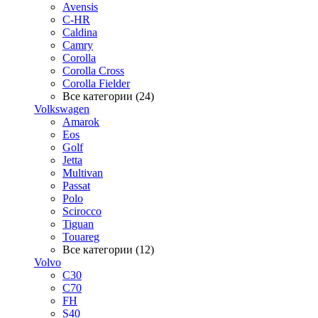
Avensis
C-HR
Caldina
Camry
Corolla
Corolla Cross
Corolla Fielder
Все категории (24)
Volkswagen
Amarok
Eos
Golf
Jetta
Multivan
Passat
Polo
Scirocco
Tiguan
Touareg
Все категории (12)
Volvo
C30
C70
FH
S40