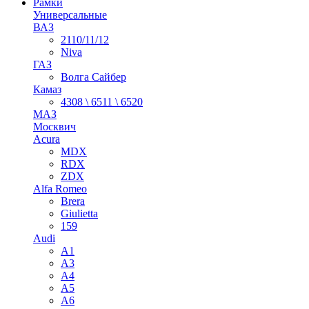
Рамки
Универсальные
ВАЗ
2110/11/12
Niva
ГАЗ
Волга Сайбер
Камаз
4308 \ 6511 \ 6520
МАЗ
Москвич
Acura
MDX
RDX
ZDX
Alfa Romeo
Brera
Giulietta
159
Audi
A1
A3
A4
A5
A6