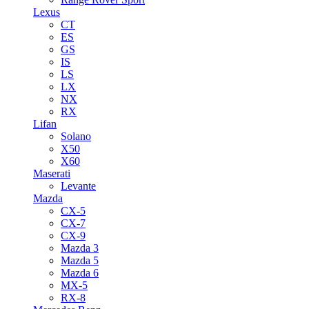
Lexus
CT
ES
GS
IS
LS
LX
NX
RX
Lifan
Solano
X50
X60
Maserati
Levante
Mazda
CX-5
CX-7
CX-9
Mazda 3
Mazda 5
Mazda 6
MX-5
RX-8