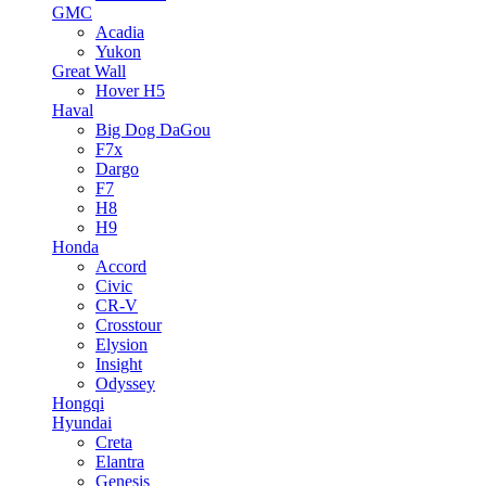
GMC
Acadia
Yukon
Great Wall
Hover H5
Haval
Big Dog DaGou
F7x
Dargo
F7
H8
H9
Honda
Accord
Civic
CR-V
Crosstour
Elysion
Insight
Odyssey
Hongqi
Hyundai
Creta
Elantra
Genesis