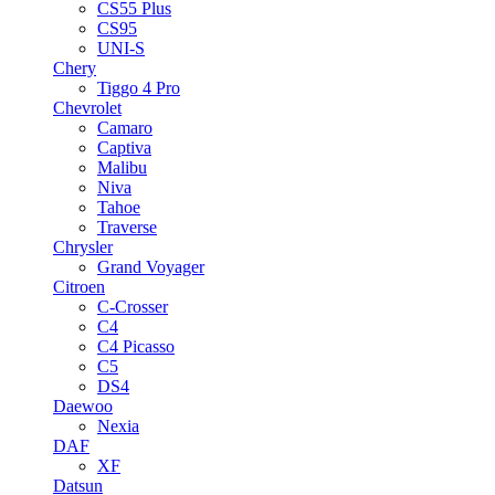
CS55 Plus
CS95
UNI-S
Chery
Tiggo 4 Pro
Chevrolet
Camaro
Captiva
Malibu
Niva
Tahoe
Traverse
Chrysler
Grand Voyager
Citroen
C-Crosser
C4
C4 Picasso
C5
DS4
Daewoo
Nexia
DAF
XF
Datsun