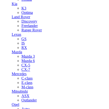
Kia
K3
Optima
Land Rover
Discovery
Freelander
Range Rover
Lexus
GS
IS
RX
Mazda
Mazda 3
Mazda 6
CX-5
CX-7
Mercedes
C-class
E-class
M-class
Mitsubishi
ASX
Outlander
Opel
Astra