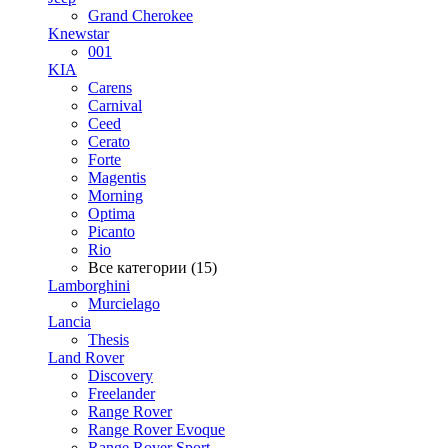
Grand Cherokee
Knewstar
001
KIA
Carens
Carnival
Ceed
Cerato
Forte
Magentis
Morning
Optima
Picanto
Rio
Все категории (15)
Lamborghini
Murcielago
Lancia
Thesis
Land Rover
Discovery
Freelander
Range Rover
Range Rover Evoque
Range Rover Sport