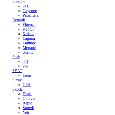
Porsche
911
Cayenne
Panamera
Renault
Fluence
Kaptur
Koleos
Laguna
Latitude
Megane
Scenic
Saab
9-3
9-5
SEAT
Leon
Sitrak
C7H
Skoda
Fabia
Octavia
Rapid
Superb
Yeti