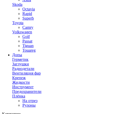
Skoda
Octavia
Rapid
Superb
Toyota
Camry
Volkswagen
Golf
Passat
Tiguan
Touareg
Допы
Герметик
Заглушки
Радиодетали
Вентиляция фар
Крепеж
Жидкости
Инструмент
Предохранители
Плёнка
На отрез
Рулоны
Категории