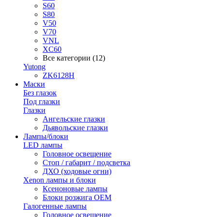
S60
S80
V50
V70
VNL
XC60
Все категории (12)
Yutong
ZK6128H
Маски
Без глазок
Под глазки
Глазки
Ангельские глазки
Дьявольские глазки
Лампы/блоки
LED лампы
Головное освещение
Стоп / габарит / подсветка
ДХО (ходовые огни)
Xenon лампы и блоки
Ксеноновые лампы
Блоки розжига OEM
Галогенные лампы
Головное освещение