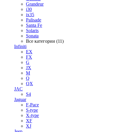
Grandeur
i30
ix35
Palisade
Santa Fe
Solaris
Sonata
Все категории (11)
Infiniti
EX
FX
G
JX
M
Q
QX
JAC
S4
Jaguar
F-Pace
S-type
X-type
XF
XJ
Jeep