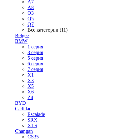
A7
A8
Q3
Q5
Q7
Все категории (11)
Belgee
BMW
1 серия
3 серия
5 серия
6 серия
7 серия
X1
X3
X5
X6
Z4
BYD
Cadillac
Escalade
SRX
XTS
Changan
CS35