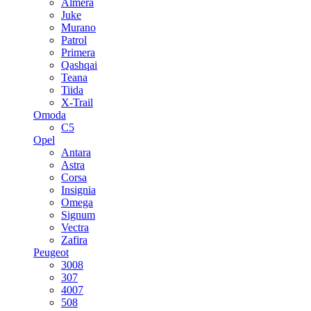
Almera
Juke
Murano
Patrol
Primera
Qashqai
Teana
Tiida
X-Trail
Omoda
C5
Opel
Antara
Astra
Corsa
Insignia
Omega
Signum
Vectra
Zafira
Peugeot
3008
307
4007
508