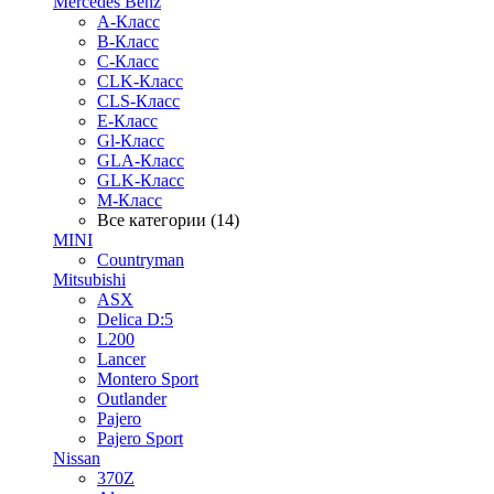
Mercedes Benz
A-Класс
B-Класс
C-Класс
CLK-Класс
CLS-Класс
E-Класс
Gl-Класс
GLA-Класс
GLK-Класс
M-Класс
Все категории (14)
MINI
Countryman
Mitsubishi
ASX
Delica D:5
L200
Lancer
Montero Sport
Outlander
Pajero
Pajero Sport
Nissan
370Z