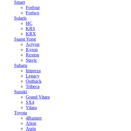
Smart
Forfour
Fortwo
Solaris
HC
KRS
KRX
Ssang Yong
Actyon
Kyron
Rexton
Stavic
Subaru
Impreza
Legacy
Outback
Tribeca
Suzuki
Grand Vitara
SX4
Vitara
Toyota
4Runner
Alion
Auris