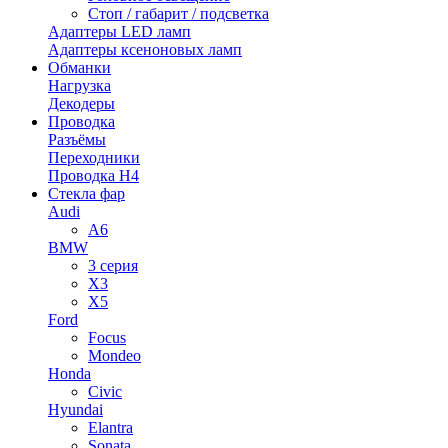
Стоп / габарит / подсветка
Адаптеры LED ламп
Адаптеры ксеноновых ламп
Обманки
Нагрузка
Декодеры
Проводка
Разъёмы
Переходники
Проводка H4
Стекла фар
Audi
A6
BMW
3 серия
X3
X5
Ford
Focus
Mondeo
Honda
Civic
Hyundai
Elantra
Sonata