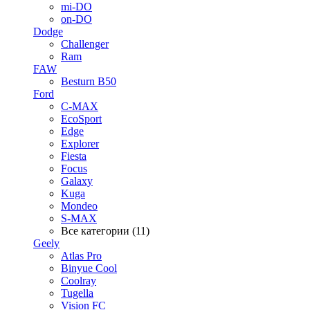
mi-DO
on-DO
Dodge
Challenger
Ram
FAW
Besturn B50
Ford
C-MAX
EcoSport
Edge
Explorer
Fiesta
Focus
Galaxy
Kuga
Mondeo
S-MAX
Все категории (11)
Geely
Atlas Pro
Binyue Cool
Coolray
Tugella
Vision FC