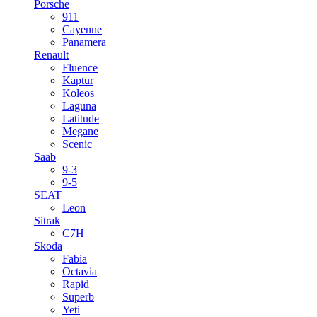
Porsche
911
Cayenne
Panamera
Renault
Fluence
Kaptur
Koleos
Laguna
Latitude
Megane
Scenic
Saab
9-3
9-5
SEAT
Leon
Sitrak
C7H
Skoda
Fabia
Octavia
Rapid
Superb
Yeti