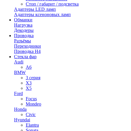
Стоп / габарит / подсветка
Адаптеры LED ламп
Адаптеры ксеноновых ламп
Обманки
Нагрузка
Декодеры
Проводка
Разъёмы
Переходники
Проводка H4
Стекла фар
Audi
A6
BMW
3 серия
X3
X5
Ford
Focus
Mondeo
Honda
Civic
Hyundai
Elantra
Sonata