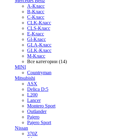
Mercedes Benz
A-Класс
B-Класс
C-Класс
CLK-Класс
CLS-Класс
E-Класс
Gl-Класс
GLA-Класс
GLK-Класс
M-Класс
Все категории (14)
MINI
Countryman
Mitsubishi
ASX
Delica D:5
L200
Lancer
Montero Sport
Outlander
Pajero
Pajero Sport
Nissan
370Z