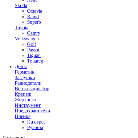
Skoda
Octavia
Rapid
Superb
Toyota
Camry
Volkswagen
Golf
Passat
Tiguan
Touareg
Допы
Герметик
Заглушки
Радиодетали
Вентиляция фар
Крепеж
Жидкости
Инструмент
Предохранители
Плёнка
На отрез
Рулоны
Категории