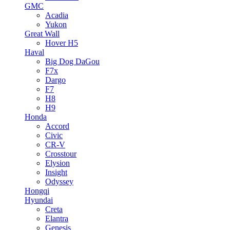
GMC
Acadia
Yukon
Great Wall
Hover H5
Haval
Big Dog DaGou
F7x
Dargo
F7
H8
H9
Honda
Accord
Civic
CR-V
Crosstour
Elysion
Insight
Odyssey
Hongqi
Hyundai
Creta
Elantra
Genesis