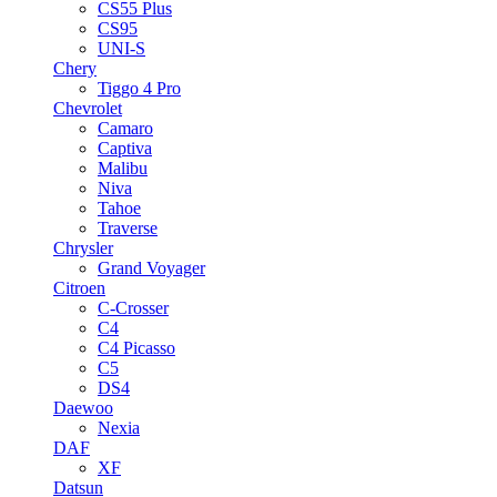
CS55 Plus
CS95
UNI-S
Chery
Tiggo 4 Pro
Chevrolet
Camaro
Captiva
Malibu
Niva
Tahoe
Traverse
Chrysler
Grand Voyager
Citroen
C-Crosser
C4
C4 Picasso
C5
DS4
Daewoo
Nexia
DAF
XF
Datsun