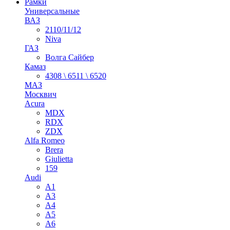
Рамки
Универсальные
ВАЗ
2110/11/12
Niva
ГАЗ
Волга Сайбер
Камаз
4308 \ 6511 \ 6520
МАЗ
Москвич
Acura
MDX
RDX
ZDX
Alfa Romeo
Brera
Giulietta
159
Audi
A1
A3
A4
A5
A6