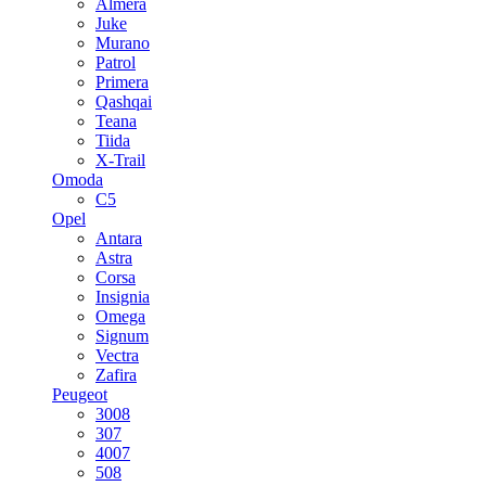
Almera
Juke
Murano
Patrol
Primera
Qashqai
Teana
Tiida
X-Trail
Omoda
C5
Opel
Antara
Astra
Corsa
Insignia
Omega
Signum
Vectra
Zafira
Peugeot
3008
307
4007
508