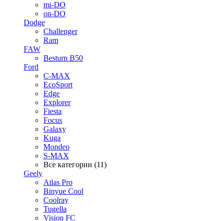
mi-DO
on-DO
Dodge
Challenger
Ram
FAW
Besturn B50
Ford
C-MAX
EcoSport
Edge
Explorer
Fiesta
Focus
Galaxy
Kuga
Mondeo
S-MAX
Все категории (11)
Geely
Atlas Pro
Binyue Cool
Coolray
Tugella
Vision FC