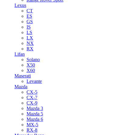
Lexus
CT
ES
GS
IS
LS
LX
NX
RX
Lifan
Solano
X50
X60
Maserati
Levante
Mazda
CX-5
CX-7
CX-9
Mazda 3
Mazda 5
Mazda 6
MX-5
RX-8