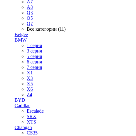
A7
A8
Q3
Q5
Q7
Все категории (11)
Belgee
BMW
1 серия
3 серия
5 серия
6 серия
7 серия
X1
X3
X5
X6
Z4
BYD
Cadillac
Escalade
SRX
XTS
Changan
CS35