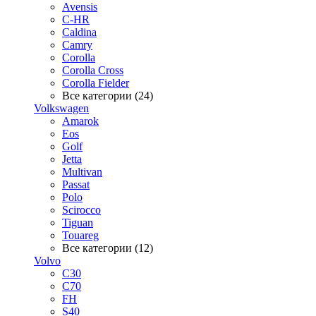
Avensis
C-HR
Caldina
Camry
Corolla
Corolla Cross
Corolla Fielder
Все категории (24)
Volkswagen
Amarok
Eos
Golf
Jetta
Multivan
Passat
Polo
Scirocco
Tiguan
Touareg
Все категории (12)
Volvo
C30
C70
FH
S40