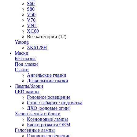
S60
S80
V50
V70
VNL
XC60
Все категории (12)
Yutong
ZK6128H
Маски
Без глазок
Под глазки
Глазки
Ангельские глазки
Дьявольские глазки
Лампы/блоки
LED лампы
Головное освещение
Стоп / габарит / подсветка
ДХО (ходовые огни)
Xenon лампы и блоки
Ксеноновые лампы
Блоки розжига OEM
Галогенные лампы
Головное освещение