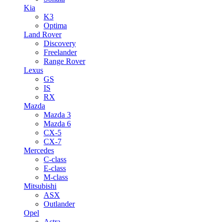
Kia
K3
Optima
Land Rover
Discovery
Freelander
Range Rover
Lexus
GS
IS
RX
Mazda
Mazda 3
Mazda 6
CX-5
CX-7
Mercedes
C-class
E-class
M-class
Mitsubishi
ASX
Outlander
Opel
Astra