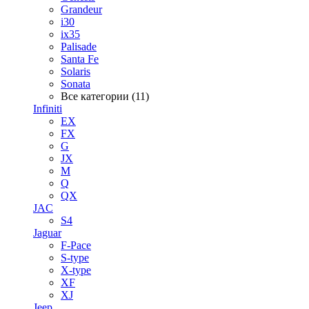
Grandeur
i30
ix35
Palisade
Santa Fe
Solaris
Sonata
Все категории (11)
Infiniti
EX
FX
G
JX
M
Q
QX
JAC
S4
Jaguar
F-Pace
S-type
X-type
XF
XJ
Jeep