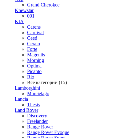
Grand Cherokee
Knewstar
001
KIA
Carens
Carnival
Ceed
Cerato
Forte
Magentis
Morning
Optima
Picanto
Rio
Все категории (15)
Lamborghini
Murcielago
Lancia
Thesis
Land Rover
Discovery
Freelander
Range Rover
Range Rover Evoque
Range Rover Sport