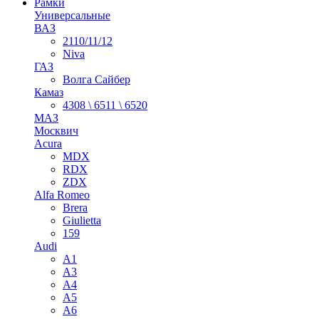
Рамки
Универсальные
ВАЗ
2110/11/12
Niva
ГАЗ
Волга Сайбер
Камаз
4308 \ 6511 \ 6520
МАЗ
Москвич
Acura
MDX
RDX
ZDX
Alfa Romeo
Brera
Giulietta
159
Audi
A1
A3
A4
A5
A6