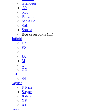
Grandeur
i30
ix35
Palisade
Santa Fe
Solaris
Sonata
Все категории (11)
Infiniti
EX
FX
G
JX
M
Q
QX
JAC
S4
Jaguar
F-Pace
S-type
X-type
XF
XJ
Jeep