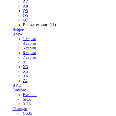
A7
A8
Q3
Q5
Q7
Все категории (11)
Belgee
BMW
1 серия
3 серия
5 серия
6 серия
7 серия
X1
X3
X5
X6
Z4
BYD
Cadillac
Escalade
SRX
XTS
Changan
CS35