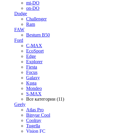
mi-DO
on-DO
Dodge
Challenger
Ram
FAW
Besturn B50
Ford
C-MAX
EcoSport
Edge
Explorer
Fiesta
Focus
Galaxy
Kuga
Mondeo
S-MAX
Все категории (11)
Geely
Atlas Pro
Binyue Cool
Coolray
Tugella
Vision FC