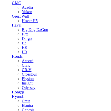
GMC
Acadia
Yukon
Great Wall
Hover H5
Haval
Big Dog DaGou
F7x
Dargo
F7
H8
H9
Honda
Accord
Civic
CR-V
Crosstour
Elysion
Insight
Odyssey
Hongqi
Hyundai
Creta
Elantra
Genesis