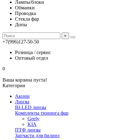
Лампы/блоки
Обманки
Проводка
Стекла фар
Допы
×
+7(996)127-50-50
Розница / сервис
Оптовый отдел
0
Ваша корзина пуста!
Категории
Акции
Линзы
BI-LED линзы
Комплекты тюнинга фар
Geely
KIA
ПТФ линзы
Запчасти для билинз