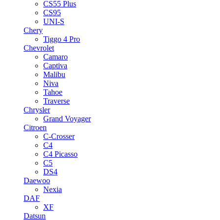
CS55 Plus
CS95
UNI-S
Chery
Tiggo 4 Pro
Chevrolet
Camaro
Captiva
Malibu
Niva
Tahoe
Traverse
Chrysler
Grand Voyager
Citroen
C-Crosser
C4
C4 Picasso
C5
DS4
Daewoo
Nexia
DAF
XF
Datsun