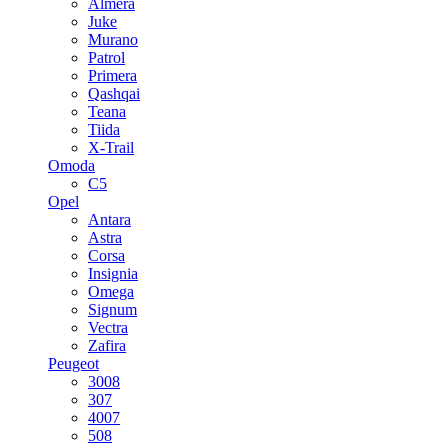
Almera
Juke
Murano
Patrol
Primera
Qashqai
Teana
Tiida
X-Trail
Omoda
C5
Opel
Antara
Astra
Corsa
Insignia
Omega
Signum
Vectra
Zafira
Peugeot
3008
307
4007
508