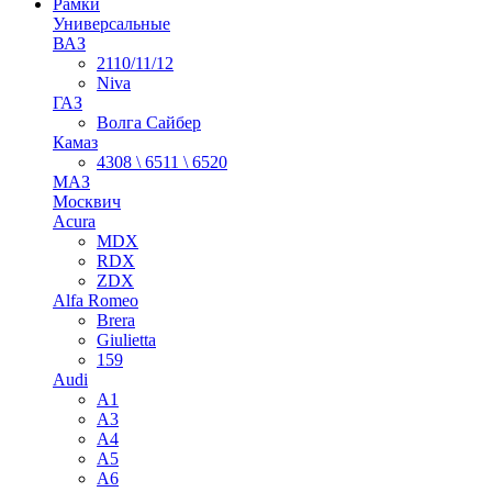
Рамки
Универсальные
ВАЗ
2110/11/12
Niva
ГАЗ
Волга Сайбер
Камаз
4308 \ 6511 \ 6520
МАЗ
Москвич
Acura
MDX
RDX
ZDX
Alfa Romeo
Brera
Giulietta
159
Audi
A1
A3
A4
A5
A6