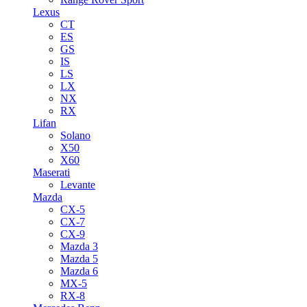
Lexus
CT
ES
GS
IS
LS
LX
NX
RX
Lifan
Solano
X50
X60
Maserati
Levante
Mazda
CX-5
CX-7
CX-9
Mazda 3
Mazda 5
Mazda 6
MX-5
RX-8