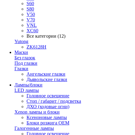
S60
S80
V50
V70
VNL
XC60
Все категории (12)
Yutong
ZK6128H
Маски
Без глазок
Под глазки
Глазки
Ангельские глазки
Дьявольские глазки
Лампы/блоки
LED лампы
Головное освещение
Стоп / габарит / подсветка
ДХО (ходовые огни)
Xenon лампы и блоки
Ксеноновые лампы
Блоки розжига OEM
Галогенные лампы
Головное освещение