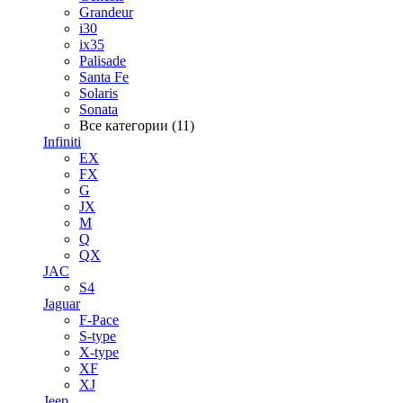
Grandeur
i30
ix35
Palisade
Santa Fe
Solaris
Sonata
Все категории (11)
Infiniti
EX
FX
G
JX
M
Q
QX
JAC
S4
Jaguar
F-Pace
S-type
X-type
XF
XJ
Jeep