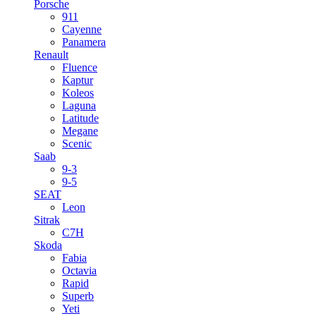
Porsche
911
Cayenne
Panamera
Renault
Fluence
Kaptur
Koleos
Laguna
Latitude
Megane
Scenic
Saab
9-3
9-5
SEAT
Leon
Sitrak
C7H
Skoda
Fabia
Octavia
Rapid
Superb
Yeti