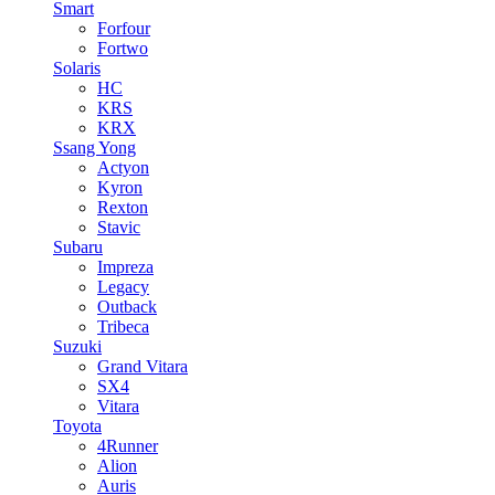
Smart
Forfour
Fortwo
Solaris
HC
KRS
KRX
Ssang Yong
Actyon
Kyron
Rexton
Stavic
Subaru
Impreza
Legacy
Outback
Tribeca
Suzuki
Grand Vitara
SX4
Vitara
Toyota
4Runner
Alion
Auris