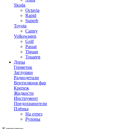
Skoda
Octavia
Rapid
Superb
Toyota
Camry
Volkswagen
Golf
Passat
Tiguan
Touareg
Допы
Герметик
Заглушки
Радиодетали
Вентиляция фар
Крепеж
Жидкости
Инструмент
Предохранители
Плёнка
На отрез
Рулоны
Категории