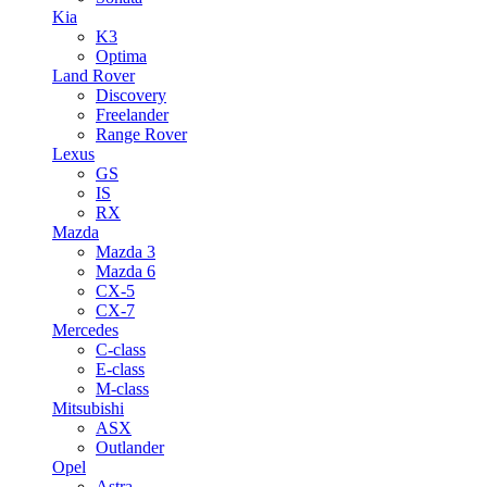
Kia
K3
Optima
Land Rover
Discovery
Freelander
Range Rover
Lexus
GS
IS
RX
Mazda
Mazda 3
Mazda 6
CX-5
CX-7
Mercedes
C-class
E-class
M-class
Mitsubishi
ASX
Outlander
Opel
Astra