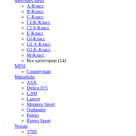
Mercedes Benz
A-Класс
B-Класс
C-Класс
CLK-Класс
CLS-Класс
E-Класс
Gl-Класс
GLA-Класс
GLK-Класс
M-Класс
Все категории (14)
MINI
Countryman
Mitsubishi
ASX
Delica D:5
L200
Lancer
Montero Sport
Outlander
Pajero
Pajero Sport
Nissan
370Z