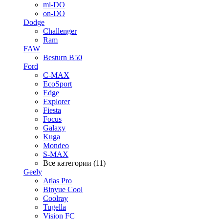
mi-DO
on-DO
Dodge
Challenger
Ram
FAW
Besturn B50
Ford
C-MAX
EcoSport
Edge
Explorer
Fiesta
Focus
Galaxy
Kuga
Mondeo
S-MAX
Все категории (11)
Geely
Atlas Pro
Binyue Cool
Coolray
Tugella
Vision FC