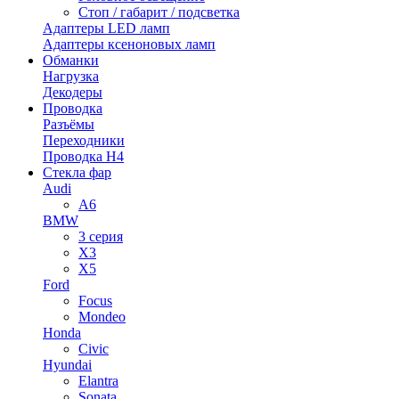
Стоп / габарит / подсветка
Адаптеры LED ламп
Адаптеры ксеноновых ламп
Обманки
Нагрузка
Декодеры
Проводка
Разъёмы
Переходники
Проводка H4
Стекла фар
Audi
A6
BMW
3 серия
X3
X5
Ford
Focus
Mondeo
Honda
Civic
Hyundai
Elantra
Sonata