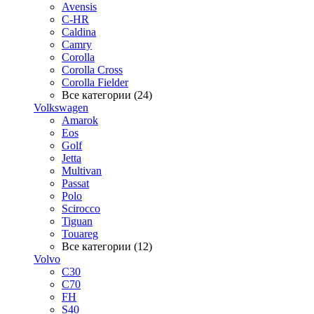
Avensis
C-HR
Caldina
Camry
Corolla
Corolla Cross
Corolla Fielder
Все категории (24)
Volkswagen
Amarok
Eos
Golf
Jetta
Multivan
Passat
Polo
Scirocco
Tiguan
Touareg
Все категории (12)
Volvo
C30
C70
FH
S40