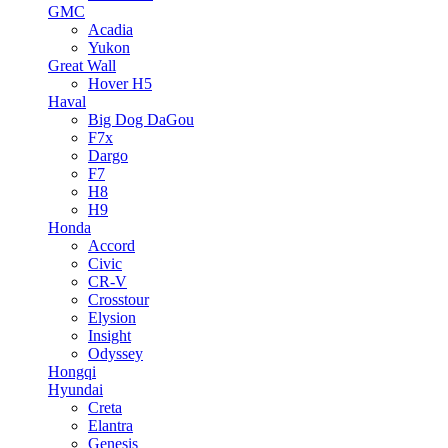
GMC
Acadia
Yukon
Great Wall
Hover H5
Haval
Big Dog DaGou
F7x
Dargo
F7
H8
H9
Honda
Accord
Civic
CR-V
Crosstour
Elysion
Insight
Odyssey
Hongqi
Hyundai
Creta
Elantra
Genesis