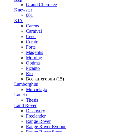
Grand Cherokee
Knewstar
001
KIA
Carens
Carnival
Ceed
Cerato
Forte
Magentis
Morning
Optima
Picanto
Rio
Все категории (15)
Lamborghini
Murcielago
Lancia
Thesis
Land Rover
Discovery
Freelander
Range Rover
Range Rover Evoque
Range Rover Sport