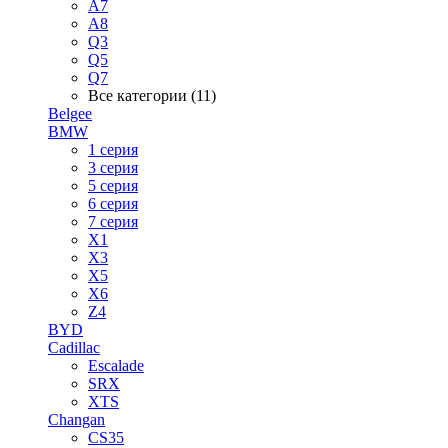
A7
A8
Q3
Q5
Q7
Все категории (11)
Belgee
BMW
1 серия
3 серия
5 серия
6 серия
7 серия
X1
X3
X5
X6
Z4
BYD
Cadillac
Escalade
SRX
XTS
Changan
CS35