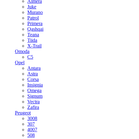
Almera
Juke
Murano
Patrol
Primera
Qashqai
Teana
Tiida
X-Trail
Omoda
C5
Opel
Antara
Astra
Corsa
Insignia
Omega
Signum
Vectra
Zafira
Peugeot
3008
307
4007
508