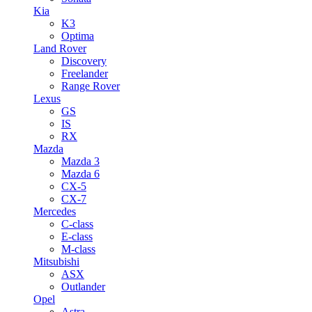
Kia
K3
Optima
Land Rover
Discovery
Freelander
Range Rover
Lexus
GS
IS
RX
Mazda
Mazda 3
Mazda 6
CX-5
CX-7
Mercedes
C-class
E-class
M-class
Mitsubishi
ASX
Outlander
Opel
Astra