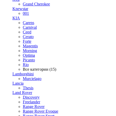
Grand Cherokee
Knewstar
001
KIA
Carens
Carnival
Ceed
Cerato
Forte
Magentis
Morning
Optima
Picanto
Rio
Все категории (15)
Lamborghini
Murcielago
Lancia
Thesis
Land Rover
Discovery
Freelander
Range Rover
Range Rover Evoque
Range Rover Sport