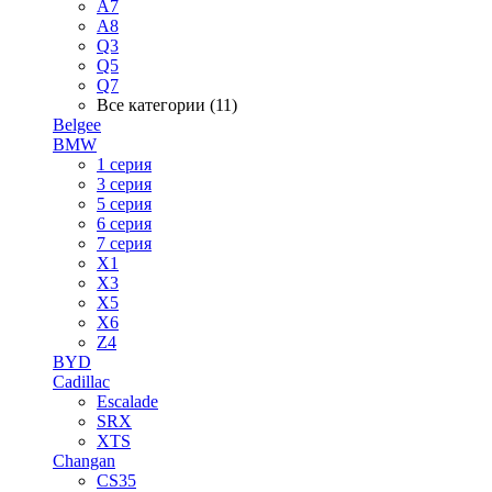
A7
A8
Q3
Q5
Q7
Все категории (11)
Belgee
BMW
1 серия
3 серия
5 серия
6 серия
7 серия
X1
X3
X5
X6
Z4
BYD
Cadillac
Escalade
SRX
XTS
Changan
CS35