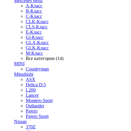
Mercedes Benz
A-Класс
B-Класс
C-Класс
CLK-Класс
CLS-Класс
E-Класс
Gl-Класс
GLA-Класс
GLK-Класс
M-Класс
Все категории (14)
MINI
Countryman
Mitsubishi
ASX
Delica D:5
L200
Lancer
Montero Sport
Outlander
Pajero
Pajero Sport
Nissan
370Z