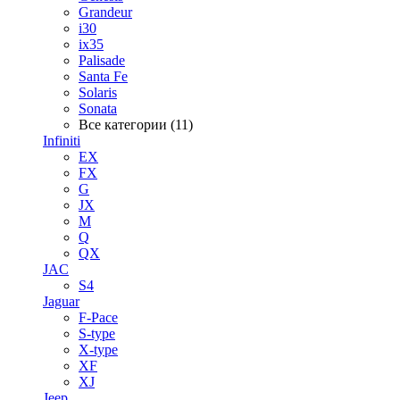
Grandeur
i30
ix35
Palisade
Santa Fe
Solaris
Sonata
Все категории (11)
Infiniti
EX
FX
G
JX
M
Q
QX
JAC
S4
Jaguar
F-Pace
S-type
X-type
XF
XJ
Jeep