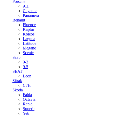
Porsche
911
Cayenne
Panamera
Renault
Fluence
Kaptur
Koleos
Laguna
Latitude
Megane
Scenic
Saab
9-3
9-5
SEAT
Leon
Sitrak
C7H
Skoda
Fabia
Octavia
Rapid
Superb
Yeti