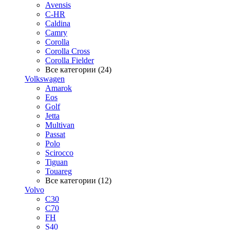
Avensis
C-HR
Caldina
Camry
Corolla
Corolla Cross
Corolla Fielder
Все категории (24)
Volkswagen
Amarok
Eos
Golf
Jetta
Multivan
Passat
Polo
Scirocco
Tiguan
Touareg
Все категории (12)
Volvo
C30
C70
FH
S40