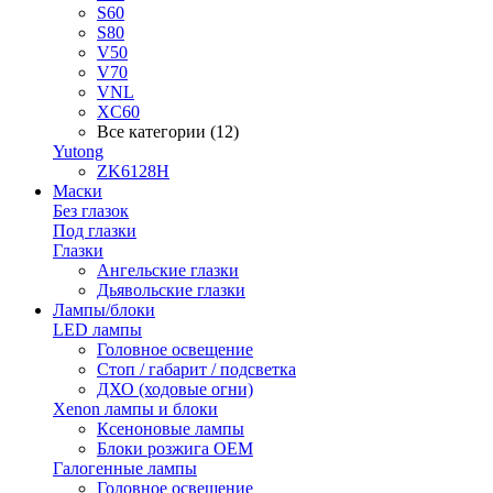
S60
S80
V50
V70
VNL
XC60
Все категории (12)
Yutong
ZK6128H
Маски
Без глазок
Под глазки
Глазки
Ангельские глазки
Дьявольские глазки
Лампы/блоки
LED лампы
Головное освещение
Стоп / габарит / подсветка
ДХО (ходовые огни)
Xenon лампы и блоки
Ксеноновые лампы
Блоки розжига OEM
Галогенные лампы
Головное освещение