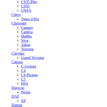
CS55 Plus
CS95
UNI-S
Chery
Tiggo 4 Pro
Chevrolet
Camaro
Captiva
Malibu
Niva
Tahoe
Traverse
Chrysler
Grand Voyager
Citroen
C-Crosser
C4
C4 Picasso
C5
DS4
Daewoo
Nexia
DAF
XF
Datsun