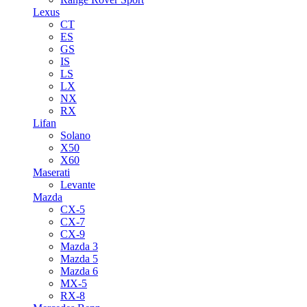
Lexus
CT
ES
GS
IS
LS
LX
NX
RX
Lifan
Solano
X50
X60
Maserati
Levante
Mazda
CX-5
CX-7
CX-9
Mazda 3
Mazda 5
Mazda 6
MX-5
RX-8