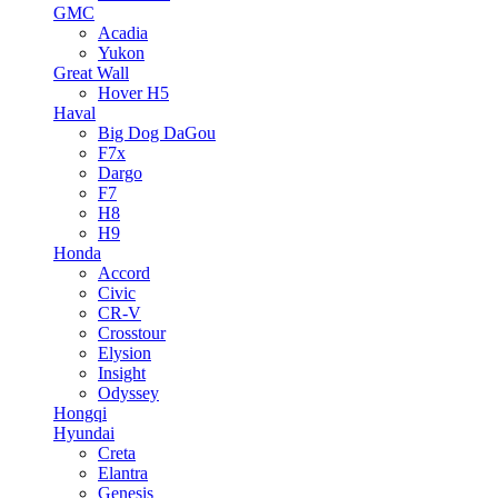
GMC
Acadia
Yukon
Great Wall
Hover H5
Haval
Big Dog DaGou
F7x
Dargo
F7
H8
H9
Honda
Accord
Civic
CR-V
Crosstour
Elysion
Insight
Odyssey
Hongqi
Hyundai
Creta
Elantra
Genesis