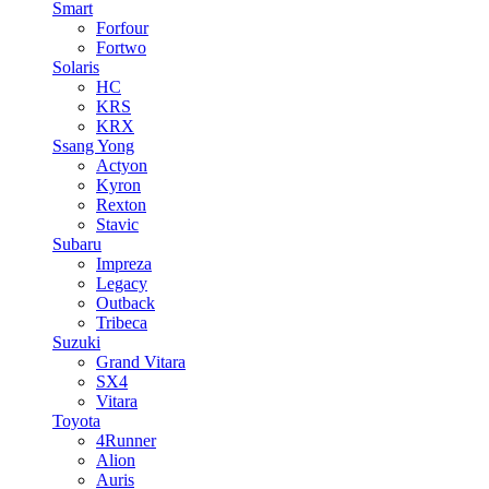
Smart
Forfour
Fortwo
Solaris
HC
KRS
KRX
Ssang Yong
Actyon
Kyron
Rexton
Stavic
Subaru
Impreza
Legacy
Outback
Tribeca
Suzuki
Grand Vitara
SX4
Vitara
Toyota
4Runner
Alion
Auris