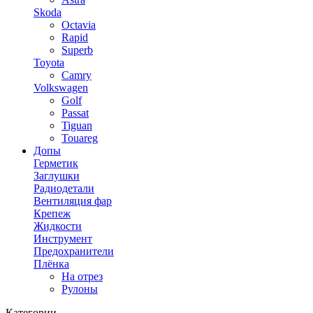
Skoda
Octavia
Rapid
Superb
Toyota
Camry
Volkswagen
Golf
Passat
Tiguan
Touareg
Допы
Герметик
Заглушки
Радиодетали
Вентиляция фар
Крепеж
Жидкости
Инструмент
Предохранители
Плёнка
На отрез
Рулоны
Категории