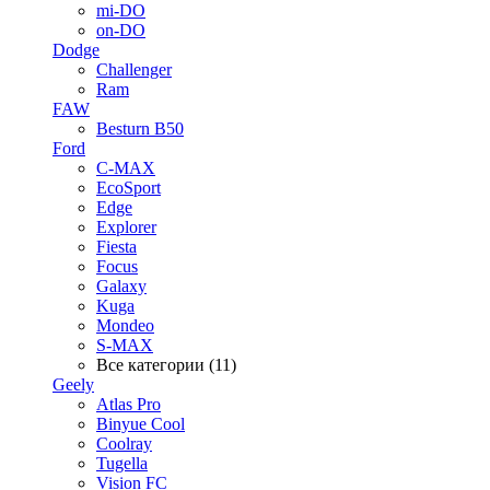
mi-DO
on-DO
Dodge
Challenger
Ram
FAW
Besturn B50
Ford
C-MAX
EcoSport
Edge
Explorer
Fiesta
Focus
Galaxy
Kuga
Mondeo
S-MAX
Все категории (11)
Geely
Atlas Pro
Binyue Cool
Coolray
Tugella
Vision FC