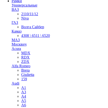
Рамки
Универсальные
ВАЗ
2110/11/12
Niva
ГАЗ
Волга Сайбер
Камаз
4308 \ 6511 \ 6520
МАЗ
Москвич
Acura
MDX
RDX
ZDX
Alfa Romeo
Brera
Giulietta
159
Audi
A1
A3
A4
A5
A6