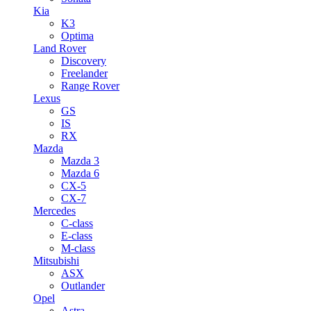
Kia
K3
Optima
Land Rover
Discovery
Freelander
Range Rover
Lexus
GS
IS
RX
Mazda
Mazda 3
Mazda 6
CX-5
CX-7
Mercedes
C-class
E-class
M-class
Mitsubishi
ASX
Outlander
Opel
Astra