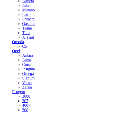
Almera
Juke
Murano
Patrol
Primera
Qashqai
Teana
Tiida
X-Trail
Omoda
C5
Opel
Antara
Astra
Corsa
Insignia
Omega
Signum
Vectra
Zafira
Peugeot
3008
307
4007
508