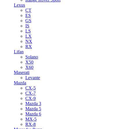
Lexus
CT
ES
GS
IS
LS
LX
NX
RX
Lifan
Solano
X50
X60
Maserati
Levante
Mazda
CX-5
CX-7
CX-9
Mazda 3
Mazda 5
Mazda 6
MX-5
RX-8