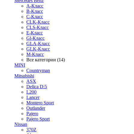
Mercedes Benz
A-Класс
B-Класс
C-Класс
CLK-Класс
CLS-Класс
E-Класс
Gl-Класс
GLA-Класс
GLK-Класс
M-Класс
Все категории (14)
MINI
Countryman
Mitsubishi
ASX
Delica D:5
L200
Lancer
Montero Sport
Outlander
Pajero
Pajero Sport
Nissan
370Z