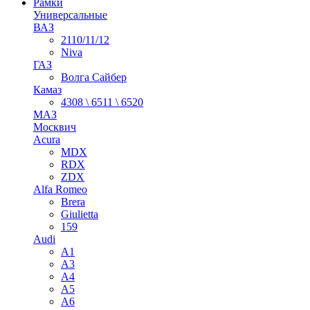
Рамки
Универсальные
ВАЗ
2110/11/12
Niva
ГАЗ
Волга Сайбер
Камаз
4308 \ 6511 \ 6520
МАЗ
Москвич
Acura
MDX
RDX
ZDX
Alfa Romeo
Brera
Giulietta
159
Audi
A1
A3
A4
A5
A6