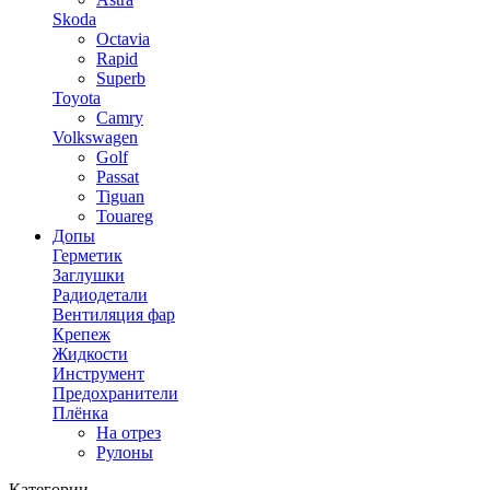
Skoda
Octavia
Rapid
Superb
Toyota
Camry
Volkswagen
Golf
Passat
Tiguan
Touareg
Допы
Герметик
Заглушки
Радиодетали
Вентиляция фар
Крепеж
Жидкости
Инструмент
Предохранители
Плёнка
На отрез
Рулоны
Категории