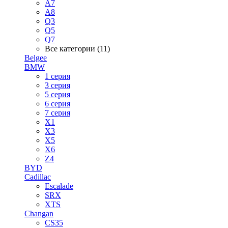
A7
A8
Q3
Q5
Q7
Все категории (11)
Belgee
BMW
1 серия
3 серия
5 серия
6 серия
7 серия
X1
X3
X5
X6
Z4
BYD
Cadillac
Escalade
SRX
XTS
Changan
CS35