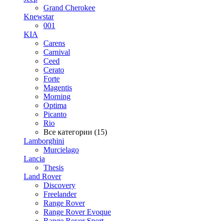
Grand Cherokee
Knewstar
001
KIA
Carens
Carnival
Ceed
Cerato
Forte
Magentis
Morning
Optima
Picanto
Rio
Все категории (15)
Lamborghini
Murcielago
Lancia
Thesis
Land Rover
Discovery
Freelander
Range Rover
Range Rover Evoque
Range Rover Sport