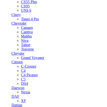
CS55 Plus
CS95
UNI-S
Chery
Tiggo 4 Pro
Chevrolet
Camaro
Captiva
Malibu
Niva
Tahoe
Traverse
Chrysler
Grand Voyager
Citroen
C-Crosser
C4
C4 Picasso
C5
DS4
Daewoo
Nexia
DAF
XF
Datsun