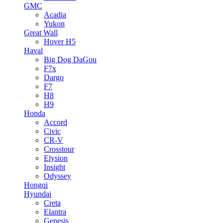
GMC
Acadia
Yukon
Great Wall
Hover H5
Haval
Big Dog DaGou
F7x
Dargo
F7
H8
H9
Honda
Accord
Civic
CR-V
Crosstour
Elysion
Insight
Odyssey
Hongqi
Hyundai
Creta
Elantra
Genesis