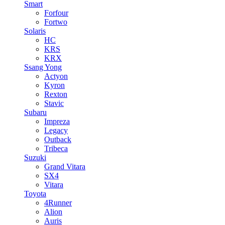
Smart
Forfour
Fortwo
Solaris
HC
KRS
KRX
Ssang Yong
Actyon
Kyron
Rexton
Stavic
Subaru
Impreza
Legacy
Outback
Tribeca
Suzuki
Grand Vitara
SX4
Vitara
Toyota
4Runner
Alion
Auris