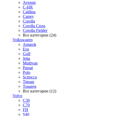
Avensis
C-HR
Caldina
Camry
Corolla
Corolla Cross
Corolla Fielder
Все категории (24)
Volkswagen
Amarok
Eos
Golf
Jetta
Multivan
Passat
Polo
Scirocco
Tiguan
Touareg
Все категории (12)
Volvo
C30
C70
FH
S40