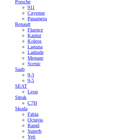
Porsche
911
Cayenne
Panamera
Renault
Fluence
Kaptur
Koleos
Laguna
Latitude
Megane
Scenic
Saab
9-3
9-5
SEAT
Leon
Sitrak
C7H
Skoda
Fabia
Octavia
Rapid
Superb
Yeti