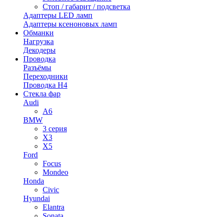
Стоп / габарит / подсветка
Адаптеры LED ламп
Адаптеры ксеноновых ламп
Обманки
Нагрузка
Декодеры
Проводка
Разъёмы
Переходники
Проводка H4
Стекла фар
Audi
A6
BMW
3 серия
X3
X5
Ford
Focus
Mondeo
Honda
Civic
Hyundai
Elantra
Sonata