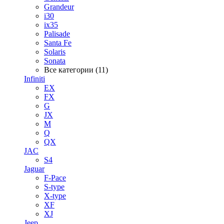
Grandeur
i30
ix35
Palisade
Santa Fe
Solaris
Sonata
Все категории (11)
Infiniti
EX
FX
G
JX
M
Q
QX
JAC
S4
Jaguar
F-Pace
S-type
X-type
XF
XJ
Jeep