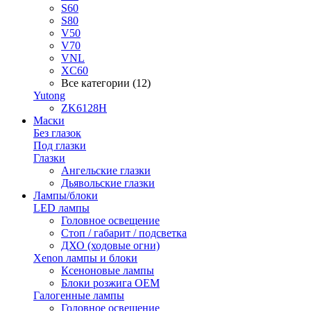
S60
S80
V50
V70
VNL
XC60
Все категории (12)
Yutong
ZK6128H
Маски
Без глазок
Под глазки
Глазки
Ангельские глазки
Дьявольские глазки
Лампы/блоки
LED лампы
Головное освещение
Стоп / габарит / подсветка
ДХО (ходовые огни)
Xenon лампы и блоки
Ксеноновые лампы
Блоки розжига OEM
Галогенные лампы
Головное освещение