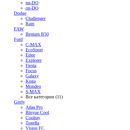
mi-DO
on-DO
Dodge
Challenger
Ram
FAW
Besturn B50
Ford
C-MAX
EcoSport
Edge
Explorer
Fiesta
Focus
Galaxy
Kuga
Mondeo
S-MAX
Все категории (11)
Geely
Atlas Pro
Binyue Cool
Coolray
Tugella
Vision FC