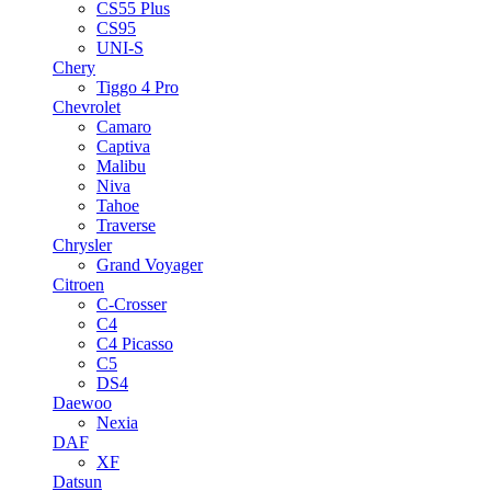
CS55 Plus
CS95
UNI-S
Chery
Tiggo 4 Pro
Chevrolet
Camaro
Captiva
Malibu
Niva
Tahoe
Traverse
Chrysler
Grand Voyager
Citroen
C-Crosser
C4
C4 Picasso
C5
DS4
Daewoo
Nexia
DAF
XF
Datsun