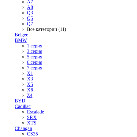
A7
A8
Q3
Q5
Q7
Все категории (11)
Belgee
BMW
1 серия
3 серия
5 серия
6 серия
7 серия
X1
X3
X5
X6
Z4
BYD
Cadillac
Escalade
SRX
XTS
Changan
CS35