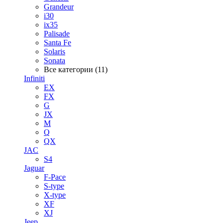
Grandeur
i30
ix35
Palisade
Santa Fe
Solaris
Sonata
Все категории (11)
Infiniti
EX
FX
G
JX
M
Q
QX
JAC
S4
Jaguar
F-Pace
S-type
X-type
XF
XJ
Jeep