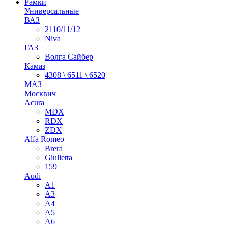
Рамки
Универсальные
ВАЗ
2110/11/12
Niva
ГАЗ
Волга Сайбер
Камаз
4308 \ 6511 \ 6520
МАЗ
Москвич
Acura
MDX
RDX
ZDX
Alfa Romeo
Brera
Giulietta
159
Audi
A1
A3
A4
A5
A6