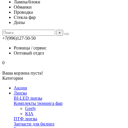
Лампы/блоки
Обманки
Проводка
Стекла фар
Допы
×
+7(996)127-50-50
Розница / сервис
Оптовый отдел
0
Ваша корзина пуста!
Категории
Акции
Линзы
BI-LED линзы
Комплекты тюнинга фар
Geely
KIA
ПТФ линзы
Запчасти для билинз