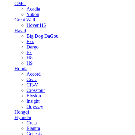
GMC
Acadia
Yukon
Great Wall
Hover H5
Haval
Big Dog DaGou
F7x
Dargo
F7
H8
H9
Honda
Accord
Civic
CR-V
Crosstour
Elysion
Insight
Odyssey
Hongqi
Hyundai
Creta
Elantra
Genesis