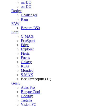
mi-DO
on-DO
Dodge
Challenger
Ram
FAW
Besturn B50
Ford
C-MAX
EcoSport
Edge
Explorer
Fiesta
Focus
Galaxy
Kuga
Mondeo
S-MAX
Все категории (11)
Geely
Atlas Pro
Binyue Cool
Coolray
Tugella
Vision FC