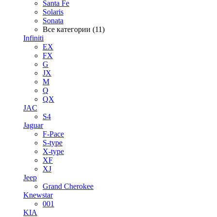
Santa Fe
Solaris
Sonata
Все категории (11)
Infiniti
EX
FX
G
JX
M
Q
QX
JAC
S4
Jaguar
F-Pace
S-type
X-type
XF
XJ
Jeep
Grand Cherokee
Knewstar
001
KIA