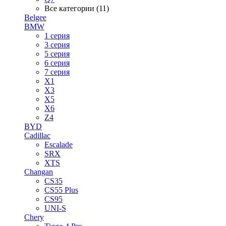
Все категории (11)
Belgee
BMW
1 серия
3 серия
5 серия
6 серия
7 серия
X1
X3
X5
X6
Z4
BYD
Cadillac
Escalade
SRX
XTS
Changan
CS35
CS55 Plus
CS95
UNI-S
Chery