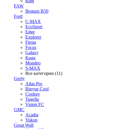
Ram
FAW
Besturn B50
Ford
C-MAX
EcoSport
Edge
Explorer
Fiesta
Focus
Galaxy
Kuga
Mondeo
S-MAX
Все категории (11)
Geely
Atlas Pro
Binyue Cool
Coolray
Tugella
Vision FC
GMC
Acadia
Yukon
Great Wall