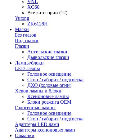
VNL
XC60
Все категории (12)
Yutong
ZK6128H
Маски
Без глазок
Под глазки
Глазки
Ангельские глазки
Дьявольские глазки
Лампы/блоки
LED лампы
Головное освещение
Стоп / габарит / подсветка
ДХО (ходовые огни)
Xenon лампы и блоки
Ксеноновые лампы
Блоки розжига OEM
Галогенные лампы
Головное освещение
Стоп / габарит / подсветка
Адаптеры LED ламп
Адаптеры ксеноновых ламп
Обманки