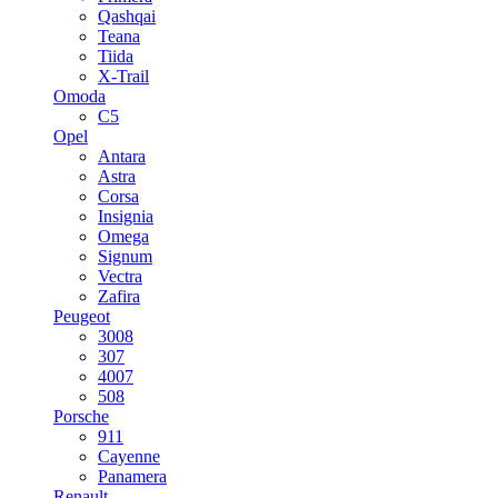
Qashqai
Teana
Tiida
X-Trail
Omoda
C5
Opel
Antara
Astra
Corsa
Insignia
Omega
Signum
Vectra
Zafira
Peugeot
3008
307
4007
508
Porsche
911
Cayenne
Panamera
Renault