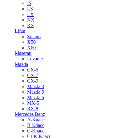
IS
LS
LX
NX
RX
Lifan
Solano
X50
X60
Maserati
Levante
Mazda
CX-5
CX-7
CX-9
Mazda 3
Mazda 5
Mazda 6
MX-5
RX-8
Mercedes Benz
A-Класс
B-Класс
C-Класс
CLK-Класс