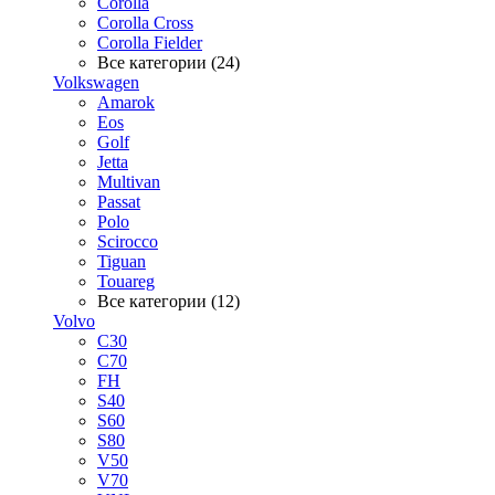
Corolla
Corolla Cross
Corolla Fielder
Все категории (24)
Volkswagen
Amarok
Eos
Golf
Jetta
Multivan
Passat
Polo
Scirocco
Tiguan
Touareg
Все категории (12)
Volvo
C30
C70
FH
S40
S60
S80
V50
V70