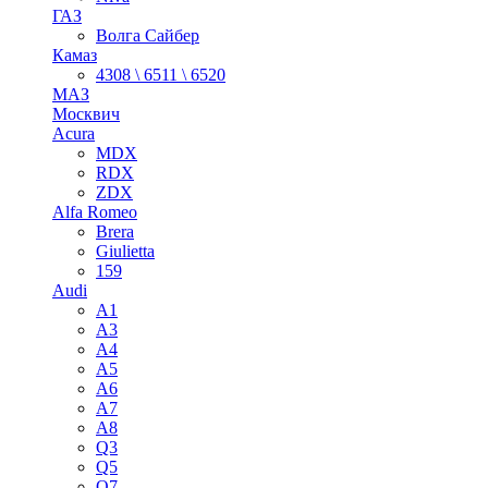
ГАЗ
Волга Сайбер
Камаз
4308 \ 6511 \ 6520
МАЗ
Москвич
Acura
MDX
RDX
ZDX
Alfa Romeo
Brera
Giulietta
159
Audi
A1
A3
A4
A5
A6
A7
A8
Q3
Q5
Q7