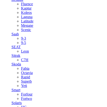
Fluence
Kaptur
Koleos
Laguna
Latitude
Megane
Scenic
Saab
9-3
9-5
SEAT
Leon
Sitrak
C7H
Skoda
Fabia
Octavia
Rapid
Superb
Yeti
Smart
Forfour
Fortwo
Solaris