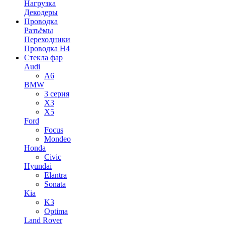
Нагрузка
Декодеры
Проводка
Разъёмы
Переходники
Проводка H4
Стекла фар
Audi
A6
BMW
3 серия
X3
X5
Ford
Focus
Mondeo
Honda
Civic
Hyundai
Elantra
Sonata
Kia
K3
Optima
Land Rover