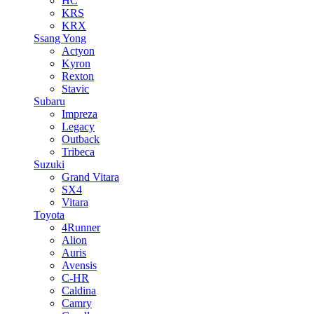
HC
KRS
KRX
Ssang Yong
Actyon
Kyron
Rexton
Stavic
Subaru
Impreza
Legacy
Outback
Tribeca
Suzuki
Grand Vitara
SX4
Vitara
Toyota
4Runner
Alion
Auris
Avensis
C-HR
Caldina
Camry