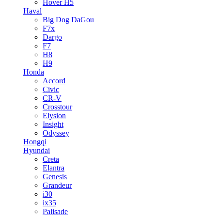
Hover H5
Haval
Big Dog DaGou
F7x
Dargo
F7
H8
H9
Honda
Accord
Civic
CR-V
Crosstour
Elysion
Insight
Odyssey
Hongqi
Hyundai
Creta
Elantra
Genesis
Grandeur
i30
ix35
Palisade