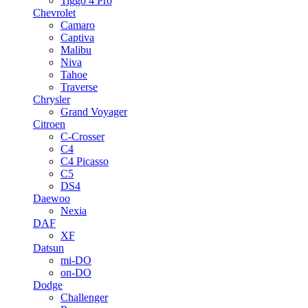
Tiggo 4 Pro
Chevrolet
Camaro
Captiva
Malibu
Niva
Tahoe
Traverse
Chrysler
Grand Voyager
Citroen
C-Crosser
C4
C4 Picasso
C5
DS4
Daewoo
Nexia
DAF
XF
Datsun
mi-DO
on-DO
Dodge
Challenger