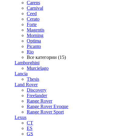
Carens
Carnival
Ceed
Cerato
Forte
Magentis
Morning
Optima
Picanto
Rio
Все категории (15)
Lamborghini
Murcielago
Lancia
Thesis
Land Rover
Discovery
Freelander
Range Rover
Range Rover Evoque
Range Rover Sport
Lexus
CT
ES
GS