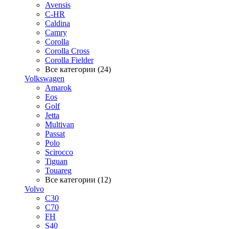
Avensis
C-HR
Caldina
Camry
Corolla
Corolla Cross
Corolla Fielder
Все категории (24)
Volkswagen
Amarok
Eos
Golf
Jetta
Multivan
Passat
Polo
Scirocco
Tiguan
Touareg
Все категории (12)
Volvo
C30
C70
FH
S40