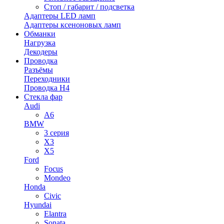
Стоп / габарит / подсветка
Адаптеры LED ламп
Адаптеры ксеноновых ламп
Обманки
Нагрузка
Декодеры
Проводка
Разъёмы
Переходники
Проводка H4
Стекла фар
Audi
A6
BMW
3 серия
X3
X5
Ford
Focus
Mondeo
Honda
Civic
Hyundai
Elantra
Sonata