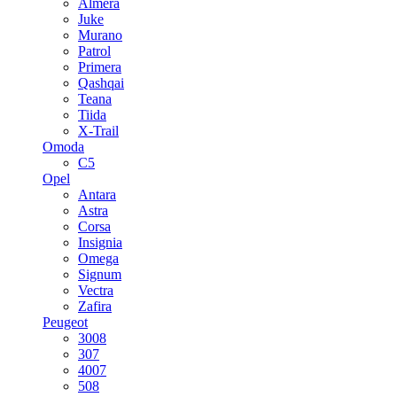
Almera
Juke
Murano
Patrol
Primera
Qashqai
Teana
Tiida
X-Trail
Omoda
C5
Opel
Antara
Astra
Corsa
Insignia
Omega
Signum
Vectra
Zafira
Peugeot
3008
307
4007
508