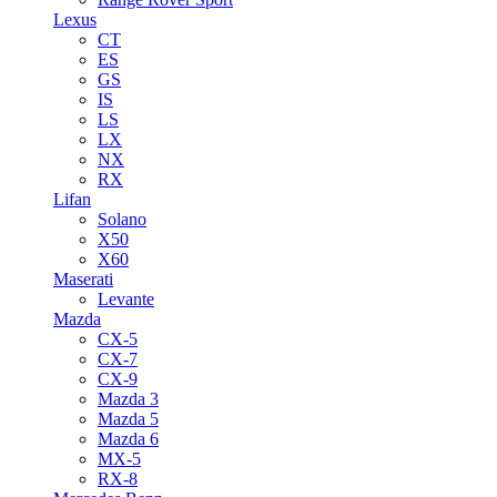
Lexus
CT
ES
GS
IS
LS
LX
NX
RX
Lifan
Solano
X50
X60
Maserati
Levante
Mazda
CX-5
CX-7
CX-9
Mazda 3
Mazda 5
Mazda 6
MX-5
RX-8