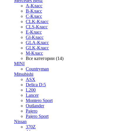
Mercedes Benz
A-Класс
B-Класс
C-Класс
CLK-Класс
CLS-Класс
E-Класс
Gl-Класс
GLA-Класс
GLK-Класс
M-Класс
Все категории (14)
MINI
Countryman
Mitsubishi
ASX
Delica D:5
L200
Lancer
Montero Sport
Outlander
Pajero
Pajero Sport
Nissan
370Z