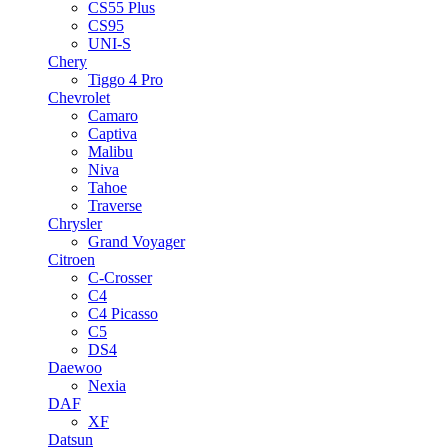
CS55 Plus
CS95
UNI-S
Chery
Tiggo 4 Pro
Chevrolet
Camaro
Captiva
Malibu
Niva
Tahoe
Traverse
Chrysler
Grand Voyager
Citroen
C-Crosser
C4
C4 Picasso
C5
DS4
Daewoo
Nexia
DAF
XF
Datsun