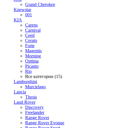
Grand Cherokee
Knewstar
001
KIA
Carens
Carnival
Ceed
Cerato
Forte
Magentis
Morning
Optima
Picanto
Rio
Все категории (15)
Lamborghini
Murcielago
Lancia
Thesis
Land Rover
Discovery
Freelander
Range Rover
Range Rover Evoque
Range Rover Sport