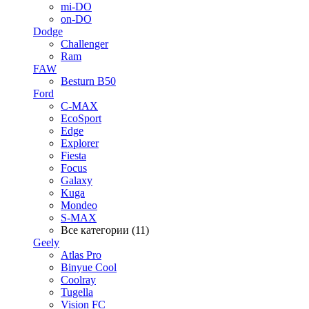
mi-DO
on-DO
Dodge
Challenger
Ram
FAW
Besturn B50
Ford
C-MAX
EcoSport
Edge
Explorer
Fiesta
Focus
Galaxy
Kuga
Mondeo
S-MAX
Все категории (11)
Geely
Atlas Pro
Binyue Cool
Coolray
Tugella
Vision FC