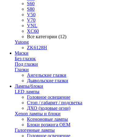
S60
S80
V50
V70
VNL
XC60
Все категории (12)
Yutong
ZK6128H
Маски
Без глазок
Под глазки
Глазки
Ангельские глазки
Дьявольские глазки
Лампы/блоки
LED лампы
Головное освещение
Стоп / габарит / подсветка
ДХО (ходовые огни)
Xenon лампы и блоки
Ксеноновые лампы
Блоки розжига OEM
Галогенные лампы
Головное освещение