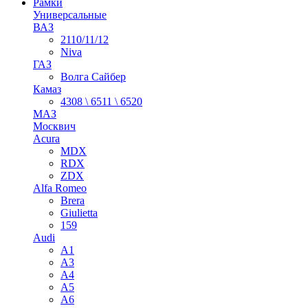
Рамки
Универсальные
ВАЗ
2110/11/12
Niva
ГАЗ
Волга Сайбер
Камаз
4308 \ 6511 \ 6520
МАЗ
Москвич
Acura
MDX
RDX
ZDX
Alfa Romeo
Brera
Giulietta
159
Audi
A1
A3
A4
A5
A6