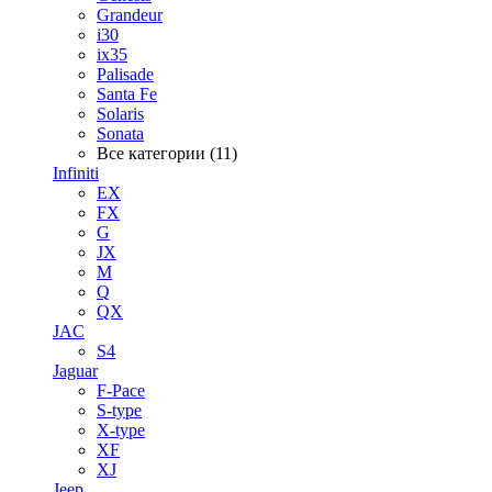
Grandeur
i30
ix35
Palisade
Santa Fe
Solaris
Sonata
Все категории (11)
Infiniti
EX
FX
G
JX
M
Q
QX
JAC
S4
Jaguar
F-Pace
S-type
X-type
XF
XJ
Jeep