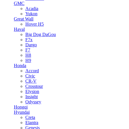
GMC
Acadia
Yukon
Great Wall
Hover H5
Haval
Big Dog DaGou
F7x
Dargo
F7
H8
H9
Honda
Accord
Civic
CR-V
Crosstour
Elysion
Insight
Odyssey
Hongqi
Hyundai
Creta
Elantra
Genesis