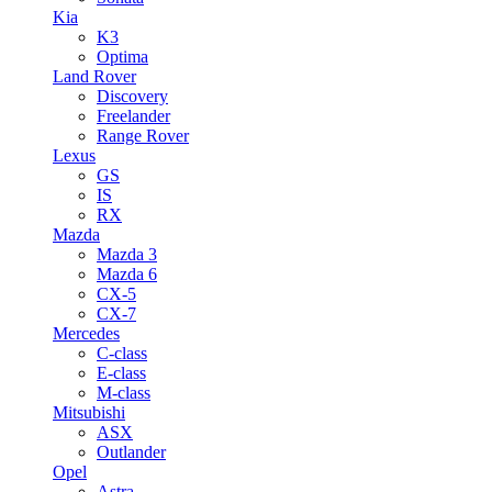
Kia
K3
Optima
Land Rover
Discovery
Freelander
Range Rover
Lexus
GS
IS
RX
Mazda
Mazda 3
Mazda 6
CX-5
CX-7
Mercedes
C-class
E-class
M-class
Mitsubishi
ASX
Outlander
Opel
Astra