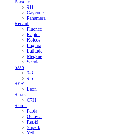
Porsche
911
Cayenne
Panamera
Renault
Fluence
Kaptur
Koleos
Laguna
Latitude
Megane
Scenic
Saab
9-3
9-5
SEAT
Leon
Sitrak
C7H
Skoda
Fabia
Octavia
Rapid
Superb
Yeti