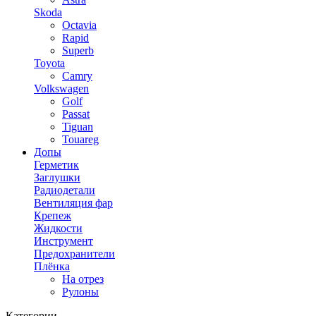
Skoda
Octavia
Rapid
Superb
Toyota
Camry
Volkswagen
Golf
Passat
Tiguan
Touareg
Допы
Герметик
Заглушки
Радиодетали
Вентиляция фар
Крепеж
Жидкости
Инструмент
Предохранители
Плёнка
На отрез
Рулоны
Категории