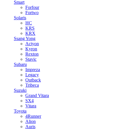
Smart
Forfour
Fortwo
Solaris
HC
KRS
KRX
Ssang Yong
Actyon
Kyron
Rexton
Stavic
Subaru
Impreza
Legacy
Outback
Tribeca
Suzuki
Grand Vitara
SX4
Vitara
Toyota
4Runner
Alion
Auris