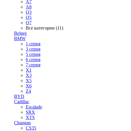
A7
A8
Q3
Q5
Q7
Все категории (11)
Belgee
BMW
1 серия
3 серия
5 серия
6 серия
7 серия
X1
X3
X5
X6
Z4
BYD
Cadillac
Escalade
SRX
XTS
Changan
CS35