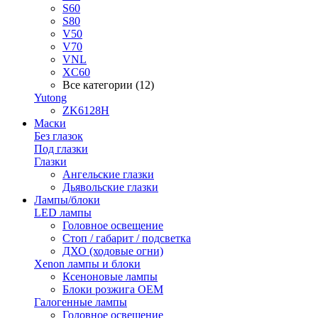
S60
S80
V50
V70
VNL
XC60
Все категории (12)
Yutong
ZK6128H
Маски
Без глазок
Под глазки
Глазки
Ангельские глазки
Дьявольские глазки
Лампы/блоки
LED лампы
Головное освещение
Стоп / габарит / подсветка
ДХО (ходовые огни)
Xenon лампы и блоки
Ксеноновые лампы
Блоки розжига OEM
Галогенные лампы
Головное освещение