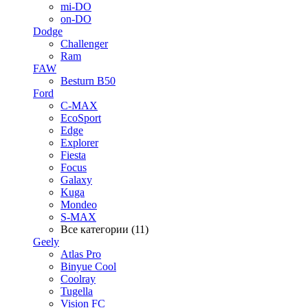
mi-DO
on-DO
Dodge
Challenger
Ram
FAW
Besturn B50
Ford
C-MAX
EcoSport
Edge
Explorer
Fiesta
Focus
Galaxy
Kuga
Mondeo
S-MAX
Все категории (11)
Geely
Atlas Pro
Binyue Cool
Coolray
Tugella
Vision FC