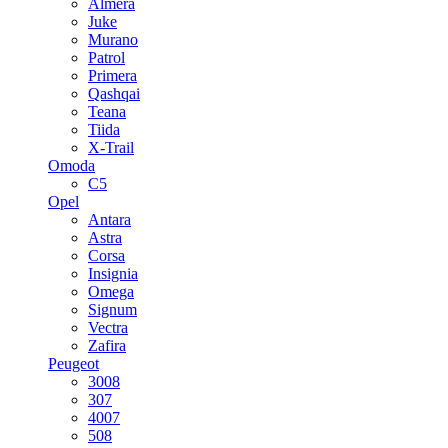
Almera
Juke
Murano
Patrol
Primera
Qashqai
Teana
Tiida
X-Trail
Omoda
C5
Opel
Antara
Astra
Corsa
Insignia
Omega
Signum
Vectra
Zafira
Peugeot
3008
307
4007
508