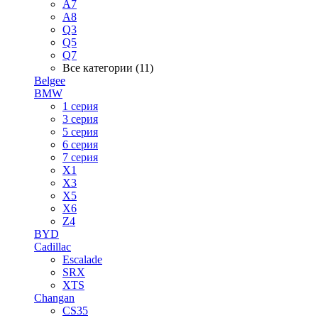
A7
A8
Q3
Q5
Q7
Все категории (11)
Belgee
BMW
1 серия
3 серия
5 серия
6 серия
7 серия
X1
X3
X5
X6
Z4
BYD
Cadillac
Escalade
SRX
XTS
Changan
CS35