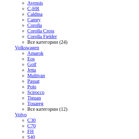
Avensis
C-HR
Caldina
Camry
Corolla
Corolla Cross
Corolla Fielder
Все категории (24)
Volkswagen
Amarok
Eos
Golf
Jetta
Multivan
Passat
Polo
Scirocco
Tiguan
Touareg
Все категории (12)
Volvo
C30
C70
FH
S40