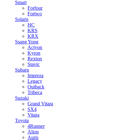
Smart
Forfour
Fortwo
Solaris
HC
KRS
KRX
Ssang Yong
Actyon
Kyron
Rexton
Stavic
Subaru
Impreza
Legacy
Outback
Tribeca
Suzuki
Grand Vitara
SX4
Vitara
Toyota
4Runner
Alion
Auris