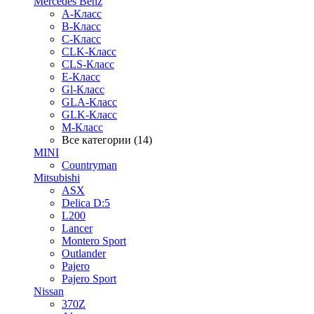
Mercedes Benz
A-Класс
B-Класс
C-Класс
CLK-Класс
CLS-Класс
E-Класс
Gl-Класс
GLA-Класс
GLK-Класс
M-Класс
Все категории (14)
MINI
Countryman
Mitsubishi
ASX
Delica D:5
L200
Lancer
Montero Sport
Outlander
Pajero
Pajero Sport
Nissan
370Z