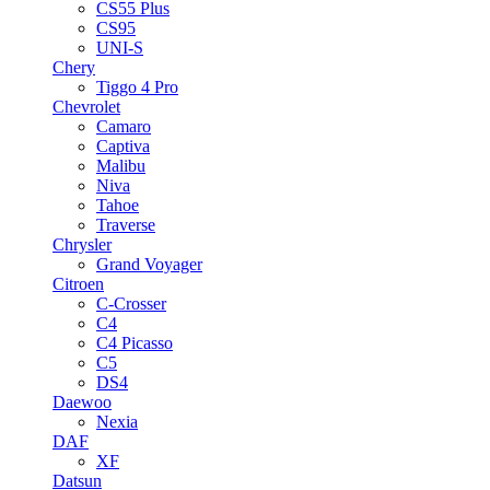
CS55 Plus
CS95
UNI-S
Chery
Tiggo 4 Pro
Chevrolet
Camaro
Captiva
Malibu
Niva
Tahoe
Traverse
Chrysler
Grand Voyager
Citroen
C-Crosser
C4
C4 Picasso
C5
DS4
Daewoo
Nexia
DAF
XF
Datsun