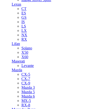
Lexus
CT
ES
GS
IS
LS
LX
NX
RX
Lifan
Solano
X50
X60
Maserati
Levante
Mazda
CX-5
CX-7
CX-9
Mazda 3
Mazda 5
Mazda 6
MX-5
RX-8