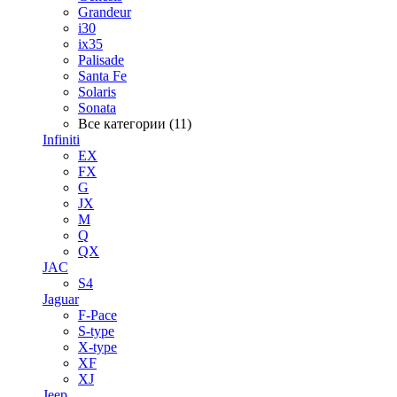
Grandeur
i30
ix35
Palisade
Santa Fe
Solaris
Sonata
Все категории (11)
Infiniti
EX
FX
G
JX
M
Q
QX
JAC
S4
Jaguar
F-Pace
S-type
X-type
XF
XJ
Jeep