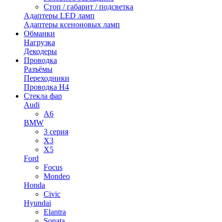
Стоп / габарит / подсветка
Адаптеры LED ламп
Адаптеры ксеноновых ламп
Обманки
Нагрузка
Декодеры
Проводка
Разъёмы
Переходники
Проводка H4
Стекла фар
Audi
A6
BMW
3 серия
X3
X5
Ford
Focus
Mondeo
Honda
Civic
Hyundai
Elantra
Sonata