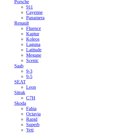
Porsche
911
Cayenne
Panamera
Renault
Fluence
Kaptur
Koleos
Laguna
Latitude
Megane
Scenic
Saab
9-3
9-5
SEAT
Leon
Sitrak
C7H
Skoda
Fabia
Octavia
Rapid
Superb
Yeti