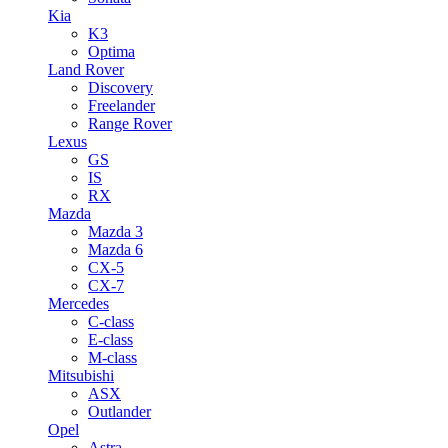
Kia
K3
Optima
Land Rover
Discovery
Freelander
Range Rover
Lexus
GS
IS
RX
Mazda
Mazda 3
Mazda 6
CX-5
CX-7
Mercedes
C-class
E-class
M-class
Mitsubishi
ASX
Outlander
Opel
Astra