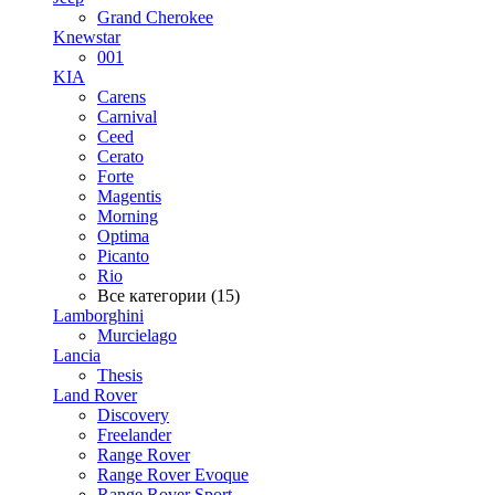
Grand Cherokee
Knewstar
001
KIA
Carens
Carnival
Ceed
Cerato
Forte
Magentis
Morning
Optima
Picanto
Rio
Все категории (15)
Lamborghini
Murcielago
Lancia
Thesis
Land Rover
Discovery
Freelander
Range Rover
Range Rover Evoque
Range Rover Sport