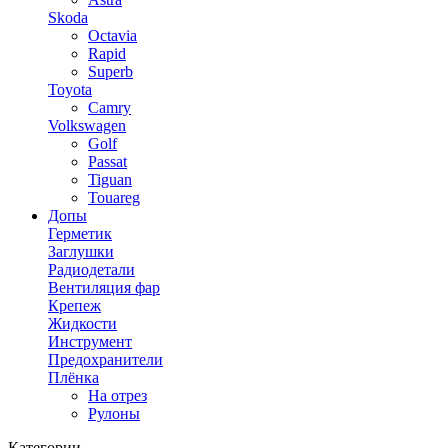
Skoda
Octavia
Rapid
Superb
Toyota
Camry
Volkswagen
Golf
Passat
Tiguan
Touareg
Допы
Герметик
Заглушки
Радиодетали
Вентиляция фар
Крепеж
Жидкости
Инструмент
Предохранители
Плёнка
На отрез
Рулоны
Категории