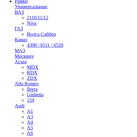
Рамки
Универсальные
ВАЗ
2110/11/12
Niva
ГАЗ
Волга Сайбер
Камаз
4308 \ 6511 \ 6520
МАЗ
Москвич
Acura
MDX
RDX
ZDX
Alfa Romeo
Brera
Giulietta
159
Audi
A1
A3
A4
A5
A6