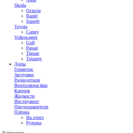
Skoda
Octavia
Rapid
Superb
Toyota
Camry
Volkswagen
Golf
Passat
Tiguan
Touareg
Допы
Герметик
Заглушки
Радиодетали
Вентиляция фар
Крепеж
Жидкости
Инструмент
Предохранители
Плёнка
На отрез
Рулоны
Категории