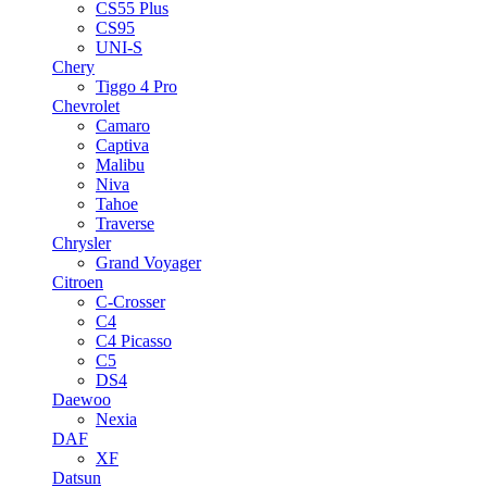
CS55 Plus
CS95
UNI-S
Chery
Tiggo 4 Pro
Chevrolet
Camaro
Captiva
Malibu
Niva
Tahoe
Traverse
Chrysler
Grand Voyager
Citroen
C-Crosser
C4
C4 Picasso
C5
DS4
Daewoo
Nexia
DAF
XF
Datsun