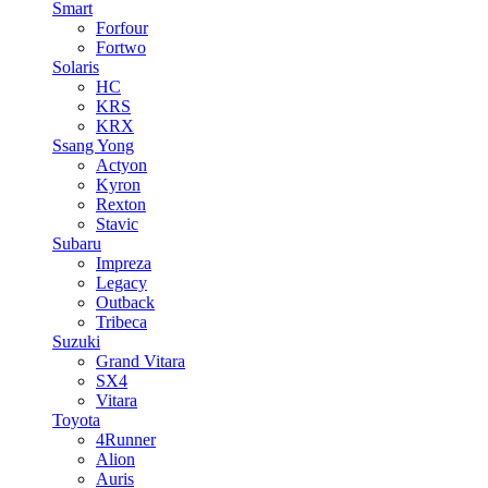
Smart
Forfour
Fortwo
Solaris
HC
KRS
KRX
Ssang Yong
Actyon
Kyron
Rexton
Stavic
Subaru
Impreza
Legacy
Outback
Tribeca
Suzuki
Grand Vitara
SX4
Vitara
Toyota
4Runner
Alion
Auris