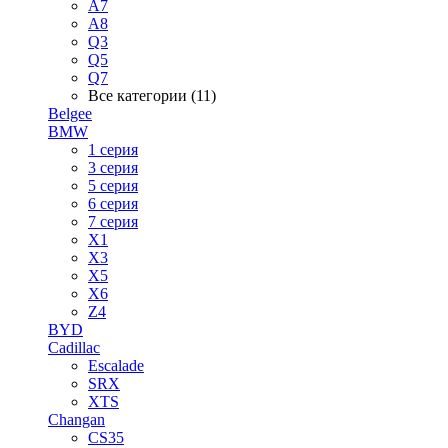
A7
A8
Q3
Q5
Q7
Все категории (11)
Belgee
BMW
1 серия
3 серия
5 серия
6 серия
7 серия
X1
X3
X5
X6
Z4
BYD
Cadillac
Escalade
SRX
XTS
Changan
CS35