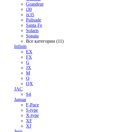
Grandeur
i30
ix35
Palisade
Santa Fe
Solaris
Sonata
Все категории (11)
Infiniti
EX
FX
G
JX
M
Q
QX
JAC
S4
Jaguar
F-Pace
S-type
X-type
XF
XJ
Jeep