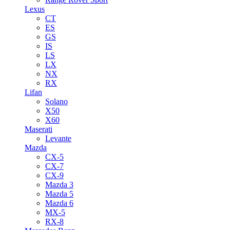
Lexus
CT
ES
GS
IS
LS
LX
NX
RX
Lifan
Solano
X50
X60
Maserati
Levante
Mazda
CX-5
CX-7
CX-9
Mazda 3
Mazda 5
Mazda 6
MX-5
RX-8