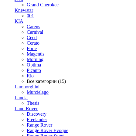
Grand Cherokee
Knewstar
001
KIA
Carens
Carnival
Ceed
Cerato
Forte
Magentis
Morning
Optima
Picanto
Rio
Все категории (15)
Lamborghini
Murcielago
Lancia
Thesis
Land Rover
Discovery
Freelander
Range Rover
Range Rover Evoque
Range Rover Sport