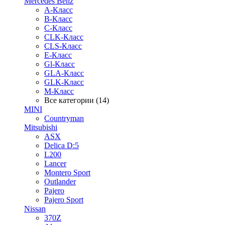
Mercedes Benz
A-Класс
B-Класс
C-Класс
CLK-Класс
CLS-Класс
E-Класс
Gl-Класс
GLA-Класс
GLK-Класс
M-Класс
Все категории (14)
MINI
Countryman
Mitsubishi
ASX
Delica D:5
L200
Lancer
Montero Sport
Outlander
Pajero
Pajero Sport
Nissan
370Z