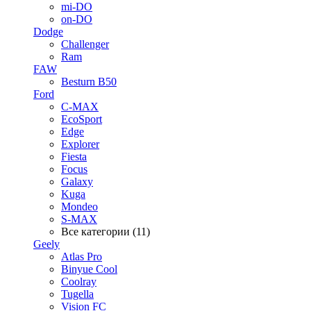
mi-DO
on-DO
Dodge
Challenger
Ram
FAW
Besturn B50
Ford
C-MAX
EcoSport
Edge
Explorer
Fiesta
Focus
Galaxy
Kuga
Mondeo
S-MAX
Все категории (11)
Geely
Atlas Pro
Binyue Cool
Coolray
Tugella
Vision FC