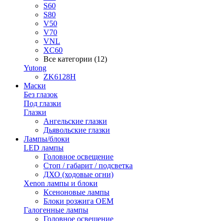
S60
S80
V50
V70
VNL
XC60
Все категории (12)
Yutong
ZK6128H
Маски
Без глазок
Под глазки
Глазки
Ангельские глазки
Дьявольские глазки
Лампы/блоки
LED лампы
Головное освещение
Стоп / габарит / подсветка
ДХО (ходовые огни)
Xenon лампы и блоки
Ксеноновые лампы
Блоки розжига OEM
Галогенные лампы
Головное освещение