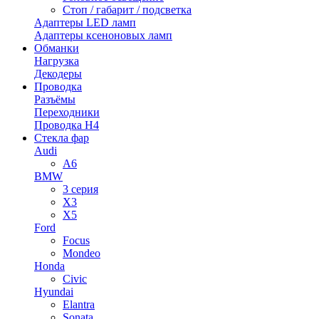
Стоп / габарит / подсветка
Адаптеры LED ламп
Адаптеры ксеноновых ламп
Обманки
Нагрузка
Декодеры
Проводка
Разъёмы
Переходники
Проводка H4
Стекла фар
Audi
A6
BMW
3 серия
X3
X5
Ford
Focus
Mondeo
Honda
Civic
Hyundai
Elantra
Sonata