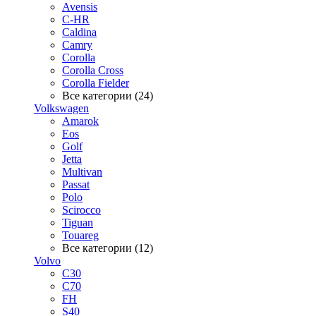
Avensis
C-HR
Caldina
Camry
Corolla
Corolla Cross
Corolla Fielder
Все категории (24)
Volkswagen
Amarok
Eos
Golf
Jetta
Multivan
Passat
Polo
Scirocco
Tiguan
Touareg
Все категории (12)
Volvo
C30
C70
FH
S40