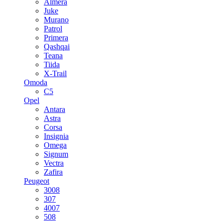
Almera
Juke
Murano
Patrol
Primera
Qashqai
Teana
Tiida
X-Trail
Omoda
C5
Opel
Antara
Astra
Corsa
Insignia
Omega
Signum
Vectra
Zafira
Peugeot
3008
307
4007
508