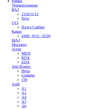
Рамки
Универсальные
ВАЗ
2110/11/12
Niva
ГАЗ
Волга Сайбер
Камаз
4308 \ 6511 \ 6520
МАЗ
Москвич
Acura
MDX
RDX
ZDX
Alfa Romeo
Brera
Giulietta
159
Audi
A1
A3
A4
A5
A6