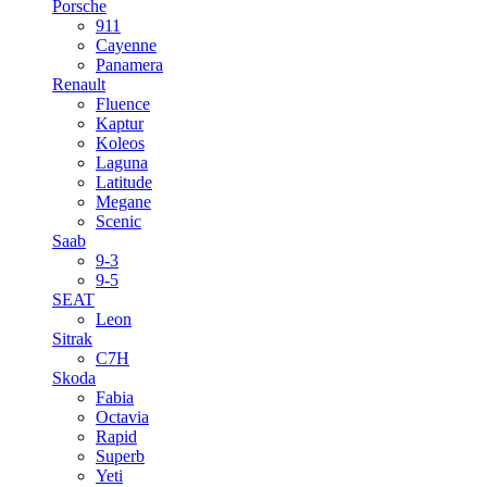
Porsche
911
Cayenne
Panamera
Renault
Fluence
Kaptur
Koleos
Laguna
Latitude
Megane
Scenic
Saab
9-3
9-5
SEAT
Leon
Sitrak
C7H
Skoda
Fabia
Octavia
Rapid
Superb
Yeti