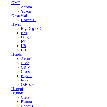
GMC
Acadia
Yukon
Great Wall
Hover H5
Haval
Big Dog DaGou
F7x
Dargo
F7
H8
H9
Honda
Accord
Civic
CR-V
Crosstour
Elysion
Insight
Odyssey
Hongqi
Hyundai
Creta
Elantra
Genesis