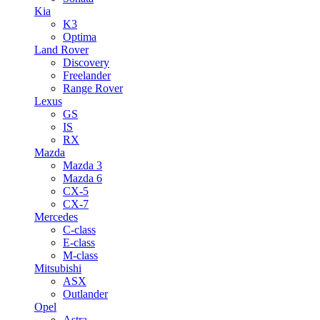
Kia
K3
Optima
Land Rover
Discovery
Freelander
Range Rover
Lexus
GS
IS
RX
Mazda
Mazda 3
Mazda 6
CX-5
CX-7
Mercedes
C-class
E-class
M-class
Mitsubishi
ASX
Outlander
Opel
Astra