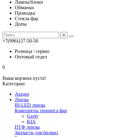
Лампы/блоки
Обманки
Проводка
Стекла фар
Допы
×
+7(996)127-50-50
Розница / сервис
Оптовый отдел
0
Ваша корзина пуста!
Категории
Акции
Линзы
BI-LED линзы
Комплекты тюнинга фар
Geely
KIA
ПТФ линзы
Запчасти для билинз