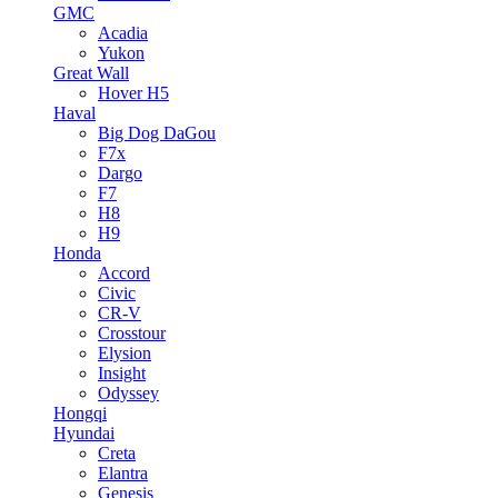
GMC
Acadia
Yukon
Great Wall
Hover H5
Haval
Big Dog DaGou
F7x
Dargo
F7
H8
H9
Honda
Accord
Civic
CR-V
Crosstour
Elysion
Insight
Odyssey
Hongqi
Hyundai
Creta
Elantra
Genesis