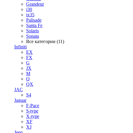
Grandeur
i30
ix35
Palisade
Santa Fe
Solaris
Sonata
Все категории (11)
Infiniti
EX
FX
G
JX
M
Q
QX
JAC
S4
Jaguar
F-Pace
S-type
X-type
XF
XJ
Jeep