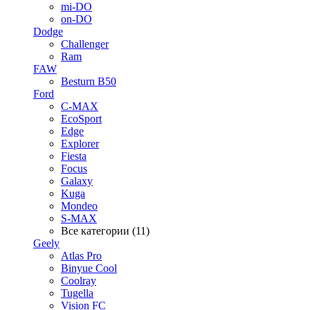
mi-DO
on-DO
Dodge
Challenger
Ram
FAW
Besturn B50
Ford
C-MAX
EcoSport
Edge
Explorer
Fiesta
Focus
Galaxy
Kuga
Mondeo
S-MAX
Все категории (11)
Geely
Atlas Pro
Binyue Cool
Coolray
Tugella
Vision FC