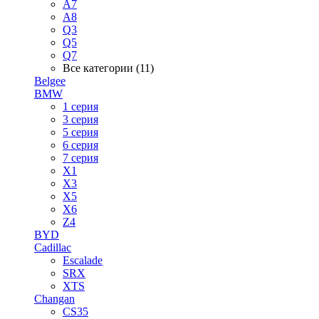
A7
A8
Q3
Q5
Q7
Все категории (11)
Belgee
BMW
1 серия
3 серия
5 серия
6 серия
7 серия
X1
X3
X5
X6
Z4
BYD
Cadillac
Escalade
SRX
XTS
Changan
CS35