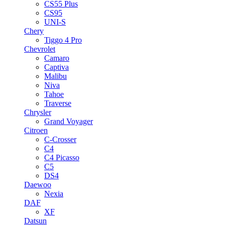
CS55 Plus
CS95
UNI-S
Chery
Tiggo 4 Pro
Chevrolet
Camaro
Captiva
Malibu
Niva
Tahoe
Traverse
Chrysler
Grand Voyager
Citroen
C-Crosser
C4
C4 Picasso
C5
DS4
Daewoo
Nexia
DAF
XF
Datsun