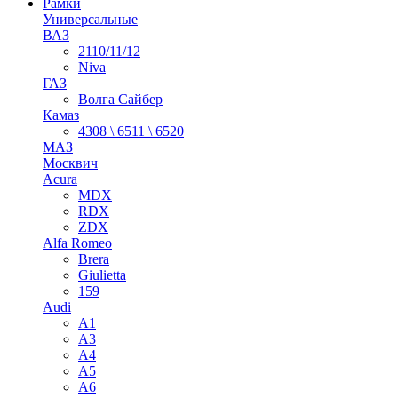
Рамки
Универсальные
ВАЗ
2110/11/12
Niva
ГАЗ
Волга Сайбер
Камаз
4308 \ 6511 \ 6520
МАЗ
Москвич
Acura
MDX
RDX
ZDX
Alfa Romeo
Brera
Giulietta
159
Audi
A1
A3
A4
A5
A6