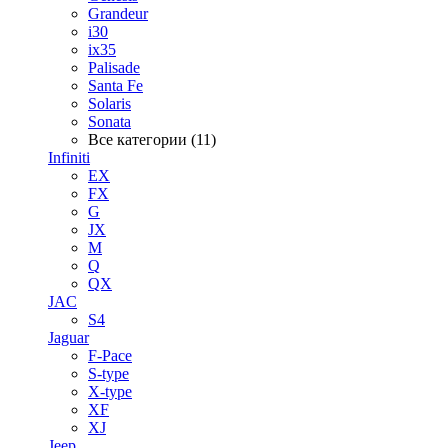
Grandeur
i30
ix35
Palisade
Santa Fe
Solaris
Sonata
Все категории (11)
Infiniti
EX
FX
G
JX
M
Q
QX
JAC
S4
Jaguar
F-Pace
S-type
X-type
XF
XJ
Jeep