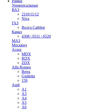
Рамки
Универсальные
ВАЗ
2110/11/12
Niva
ГАЗ
Волга Сайбер
Камаз
4308 \ 6511 \ 6520
МАЗ
Москвич
Acura
MDX
RDX
ZDX
Alfa Romeo
Brera
Giulietta
159
Audi
A1
A3
A4
A5
A6