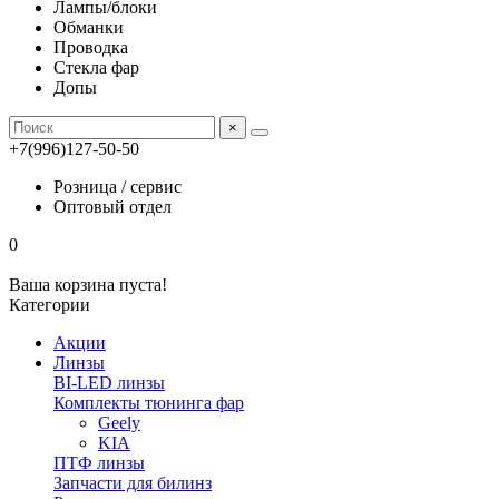
Лампы/блоки
Обманки
Проводка
Стекла фар
Допы
×
+7(996)127-50-50
Розница / сервис
Оптовый отдел
0
Ваша корзина пуста!
Категории
Акции
Линзы
BI-LED линзы
Комплекты тюнинга фар
Geely
KIA
ПТФ линзы
Запчасти для билинз