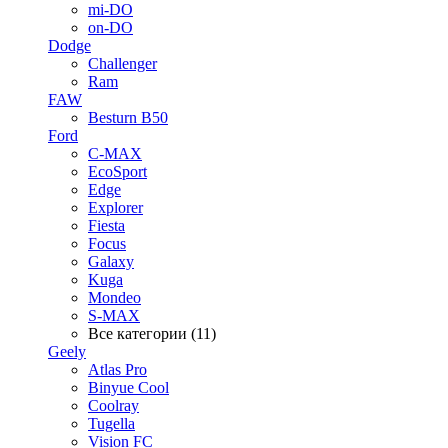
mi-DO
on-DO
Dodge
Challenger
Ram
FAW
Besturn B50
Ford
C-MAX
EcoSport
Edge
Explorer
Fiesta
Focus
Galaxy
Kuga
Mondeo
S-MAX
Все категории (11)
Geely
Atlas Pro
Binyue Cool
Coolray
Tugella
Vision FC