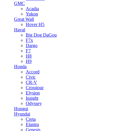
GMC
Acadia
Yukon
Great Wall
Hover H5
Haval
Big Dog DaGou
F7x
Dargo
F7
H8
H9
Honda
Accord
Civic
CR-V
Crosstour
Elysion
Insight
Odyssey
Hongqi
Hyundai
Creta
Elantra
Genesis