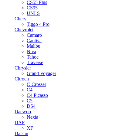
CS55 Plus
CS95
UNI-S
Chery
Tiggo 4 Pro
Chevrolet
Camaro
Captiva
Malibu
Niva
Tahoe
Traverse
Chrysler
Grand Voyager
Citroen
C-Crosser
C4
C4 Picasso
C5
DS4
Daewoo
Nexia
DAF
XF
Datsun