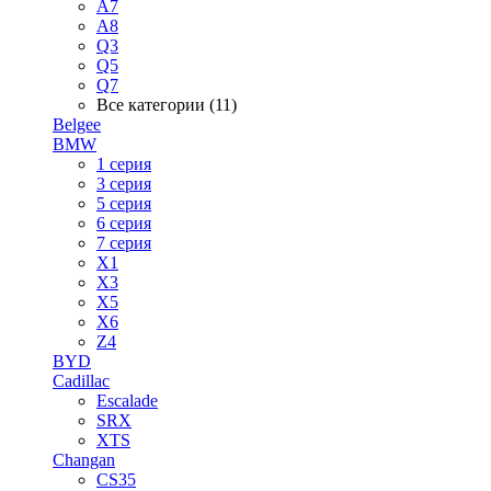
A7
A8
Q3
Q5
Q7
Все категории (11)
Belgee
BMW
1 серия
3 серия
5 серия
6 серия
7 серия
X1
X3
X5
X6
Z4
BYD
Cadillac
Escalade
SRX
XTS
Changan
CS35