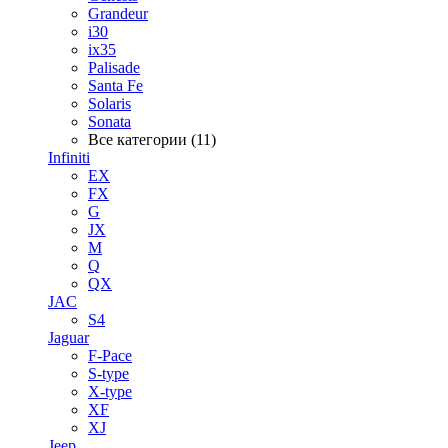
Grandeur
i30
ix35
Palisade
Santa Fe
Solaris
Sonata
Все категории (11)
Infiniti
EX
FX
G
JX
M
Q
QX
JAC
S4
Jaguar
F-Pace
S-type
X-type
XF
XJ
Jeep