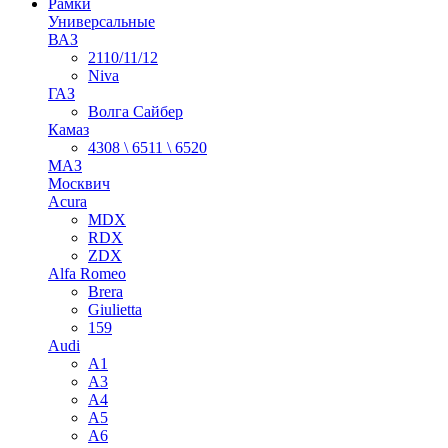
Рамки
Универсальные
ВАЗ
2110/11/12
Niva
ГАЗ
Волга Сайбер
Камаз
4308 \ 6511 \ 6520
МАЗ
Москвич
Acura
MDX
RDX
ZDX
Alfa Romeo
Brera
Giulietta
159
Audi
A1
A3
A4
A5
A6