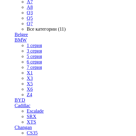
A7
A8
Q3
Q5
Q7
Все категории (11)
Belgee
BMW
1 серия
3 серия
5 серия
6 серия
7 серия
X1
X3
X5
X6
Z4
BYD
Cadillac
Escalade
SRX
XTS
Changan
CS35