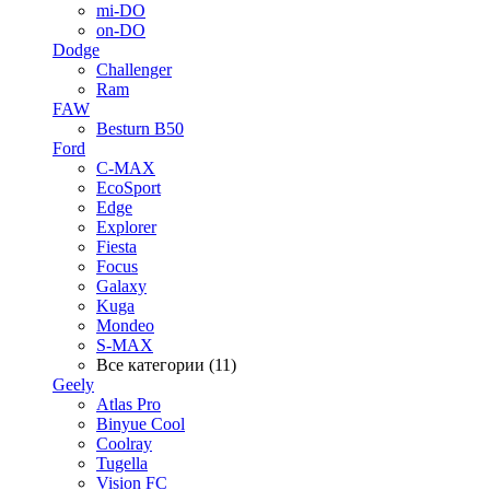
mi-DO
on-DO
Dodge
Challenger
Ram
FAW
Besturn B50
Ford
C-MAX
EcoSport
Edge
Explorer
Fiesta
Focus
Galaxy
Kuga
Mondeo
S-MAX
Все категории (11)
Geely
Atlas Pro
Binyue Cool
Coolray
Tugella
Vision FC