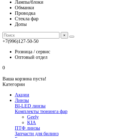
Лампы/блоки
Обманки
Проводка
Стекла фар
Допы
×
+7(996)127-50-50
Розница / сервис
Оптовый отдел
0
Ваша корзина пуста!
Категории
Акции
Линзы
BI-LED линзы
Комплекты тюнинга фар
Geely
KIA
ПТФ линзы
Запчасти для билинз