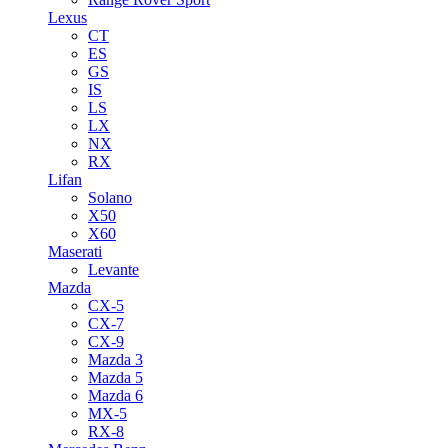
Lexus
CT
ES
GS
IS
LS
LX
NX
RX
Lifan
Solano
X50
X60
Maserati
Levante
Mazda
CX-5
CX-7
CX-9
Mazda 3
Mazda 5
Mazda 6
MX-5
RX-8