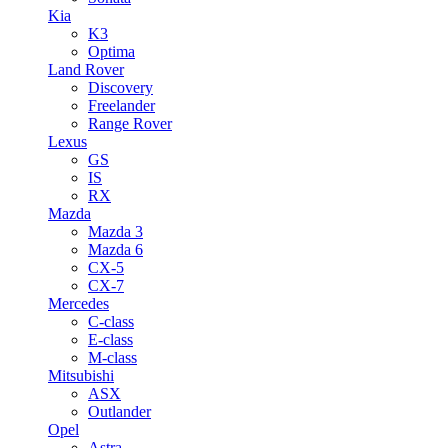
Kia
K3
Optima
Land Rover
Discovery
Freelander
Range Rover
Lexus
GS
IS
RX
Mazda
Mazda 3
Mazda 6
CX-5
CX-7
Mercedes
C-class
E-class
M-class
Mitsubishi
ASX
Outlander
Opel
Astra