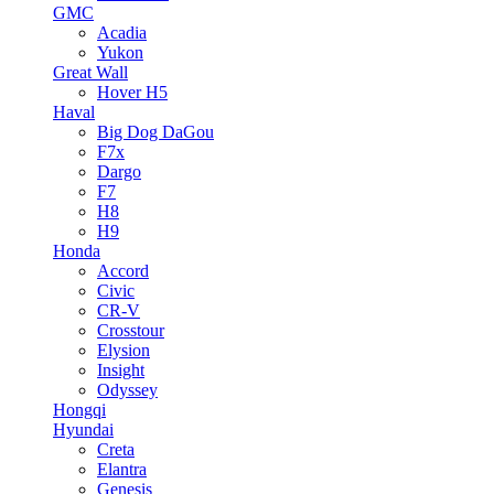
GMC
Acadia
Yukon
Great Wall
Hover H5
Haval
Big Dog DaGou
F7x
Dargo
F7
H8
H9
Honda
Accord
Civic
CR-V
Crosstour
Elysion
Insight
Odyssey
Hongqi
Hyundai
Creta
Elantra
Genesis