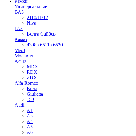
Рамки
Универсальные
ВАЗ
2110/11/12
Niva
ГАЗ
Волга Сайбер
Камаз
4308 \ 6511 \ 6520
МАЗ
Москвич
Acura
MDX
RDX
ZDX
Alfa Romeo
Brera
Giulietta
159
Audi
A1
A3
A4
A5
A6