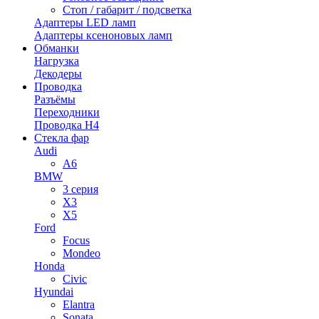
Стоп / габарит / подсветка
Адаптеры LED ламп
Адаптеры ксеноновых ламп
Обманки
Нагрузка
Декодеры
Проводка
Разъёмы
Переходники
Проводка H4
Стекла фар
Audi
A6
BMW
3 серия
X3
X5
Ford
Focus
Mondeo
Honda
Civic
Hyundai
Elantra
Sonata