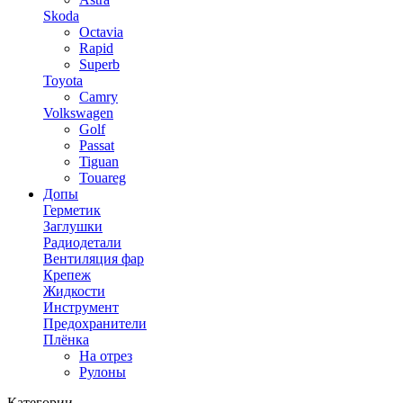
Skoda
Octavia
Rapid
Superb
Toyota
Camry
Volkswagen
Golf
Passat
Tiguan
Touareg
Допы
Герметик
Заглушки
Радиодетали
Вентиляция фар
Крепеж
Жидкости
Инструмент
Предохранители
Плёнка
На отрез
Рулоны
Категории