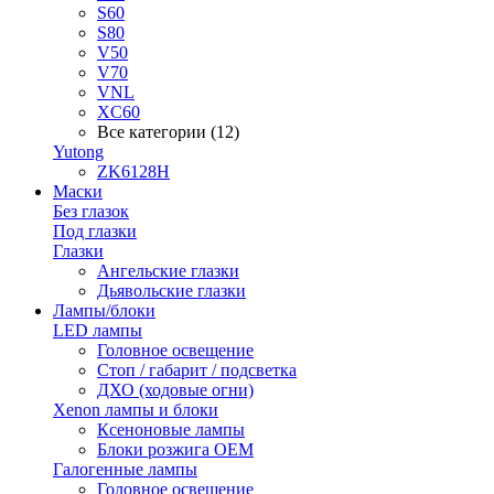
S60
S80
V50
V70
VNL
XC60
Все категории (12)
Yutong
ZK6128H
Маски
Без глазок
Под глазки
Глазки
Ангельские глазки
Дьявольские глазки
Лампы/блоки
LED лампы
Головное освещение
Стоп / габарит / подсветка
ДХО (ходовые огни)
Xenon лампы и блоки
Ксеноновые лампы
Блоки розжига OEM
Галогенные лампы
Головное освещение