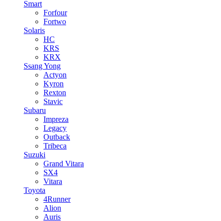
Smart
Forfour
Fortwo
Solaris
HC
KRS
KRX
Ssang Yong
Actyon
Kyron
Rexton
Stavic
Subaru
Impreza
Legacy
Outback
Tribeca
Suzuki
Grand Vitara
SX4
Vitara
Toyota
4Runner
Alion
Auris