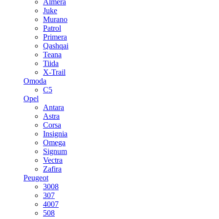
Almera
Juke
Murano
Patrol
Primera
Qashqai
Teana
Tiida
X-Trail
Omoda
C5
Opel
Antara
Astra
Corsa
Insignia
Omega
Signum
Vectra
Zafira
Peugeot
3008
307
4007
508