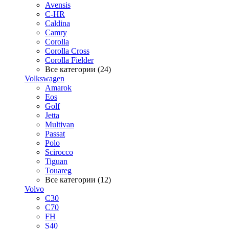
Avensis
C-HR
Caldina
Camry
Corolla
Corolla Cross
Corolla Fielder
Все категории (24)
Volkswagen
Amarok
Eos
Golf
Jetta
Multivan
Passat
Polo
Scirocco
Tiguan
Touareg
Все категории (12)
Volvo
C30
C70
FH
S40