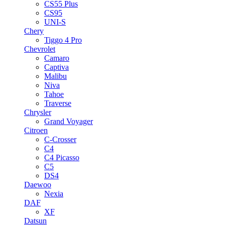
CS55 Plus
CS95
UNI-S
Chery
Tiggo 4 Pro
Chevrolet
Camaro
Captiva
Malibu
Niva
Tahoe
Traverse
Chrysler
Grand Voyager
Citroen
C-Crosser
C4
C4 Picasso
C5
DS4
Daewoo
Nexia
DAF
XF
Datsun