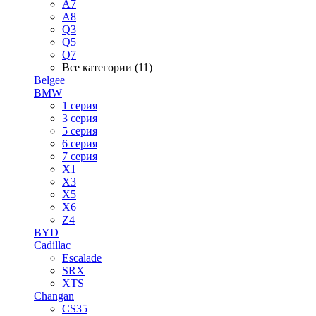
A7
A8
Q3
Q5
Q7
Все категории (11)
Belgee
BMW
1 серия
3 серия
5 серия
6 серия
7 серия
X1
X3
X5
X6
Z4
BYD
Cadillac
Escalade
SRX
XTS
Changan
CS35