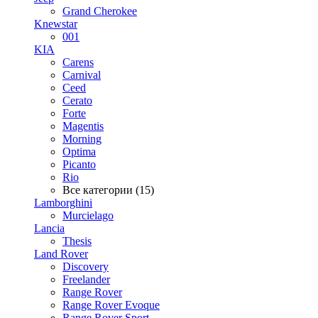
Grand Cherokee
Knewstar
001
KIA
Carens
Carnival
Ceed
Cerato
Forte
Magentis
Morning
Optima
Picanto
Rio
Все категории (15)
Lamborghini
Murcielago
Lancia
Thesis
Land Rover
Discovery
Freelander
Range Rover
Range Rover Evoque
Range Rover Sport