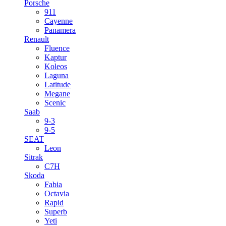
Porsche
911
Cayenne
Panamera
Renault
Fluence
Kaptur
Koleos
Laguna
Latitude
Megane
Scenic
Saab
9-3
9-5
SEAT
Leon
Sitrak
C7H
Skoda
Fabia
Octavia
Rapid
Superb
Yeti