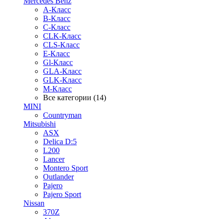
Mercedes Benz
A-Класс
B-Класс
C-Класс
CLK-Класс
CLS-Класс
E-Класс
Gl-Класс
GLA-Класс
GLK-Класс
M-Класс
Все категории (14)
MINI
Countryman
Mitsubishi
ASX
Delica D:5
L200
Lancer
Montero Sport
Outlander
Pajero
Pajero Sport
Nissan
370Z