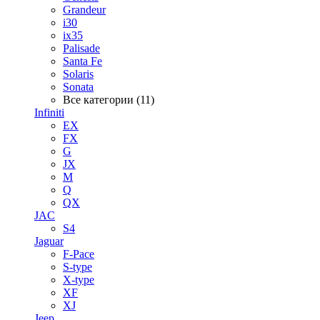
Grandeur
i30
ix35
Palisade
Santa Fe
Solaris
Sonata
Все категории (11)
Infiniti
EX
FX
G
JX
M
Q
QX
JAC
S4
Jaguar
F-Pace
S-type
X-type
XF
XJ
Jeep