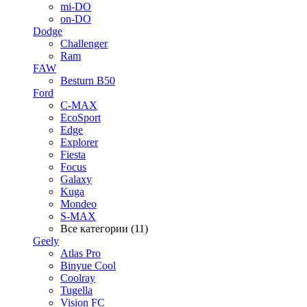
mi-DO
on-DO
Dodge
Challenger
Ram
FAW
Besturn B50
Ford
C-MAX
EcoSport
Edge
Explorer
Fiesta
Focus
Galaxy
Kuga
Mondeo
S-MAX
Все категории (11)
Geely
Atlas Pro
Binyue Cool
Coolray
Tugella
Vision FC