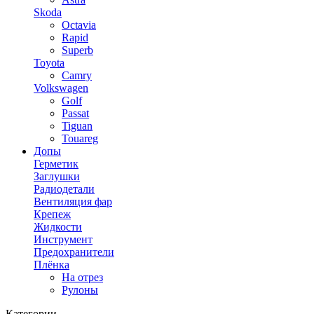
Skoda
Octavia
Rapid
Superb
Toyota
Camry
Volkswagen
Golf
Passat
Tiguan
Touareg
Допы
Герметик
Заглушки
Радиодетали
Вентиляция фар
Крепеж
Жидкости
Инструмент
Предохранители
Плёнка
На отрез
Рулоны
Категории