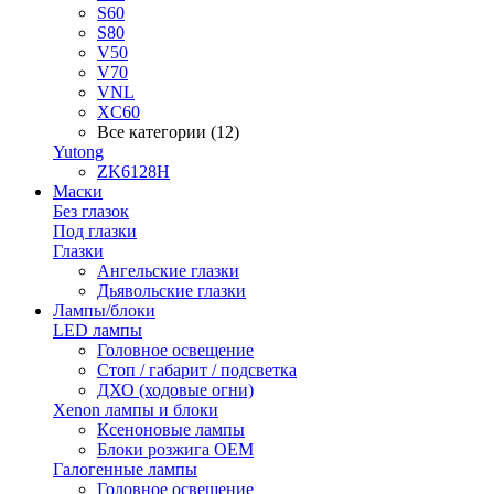
S60
S80
V50
V70
VNL
XC60
Все категории (12)
Yutong
ZK6128H
Маски
Без глазок
Под глазки
Глазки
Ангельские глазки
Дьявольские глазки
Лампы/блоки
LED лампы
Головное освещение
Стоп / габарит / подсветка
ДХО (ходовые огни)
Xenon лампы и блоки
Ксеноновые лампы
Блоки розжига OEM
Галогенные лампы
Головное освещение