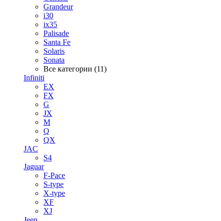
Grandeur
i30
ix35
Palisade
Santa Fe
Solaris
Sonata
Все категории (11)
Infiniti
EX
FX
G
JX
M
Q
QX
JAC
S4
Jaguar
F-Pace
S-type
X-type
XF
XJ
Jeep