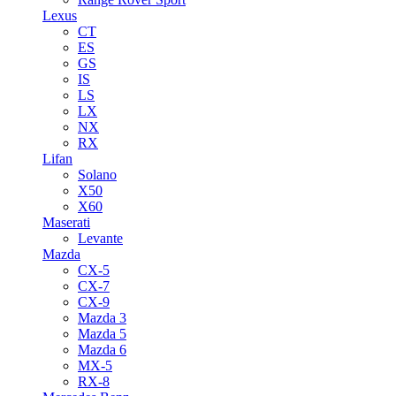
Lexus
CT
ES
GS
IS
LS
LX
NX
RX
Lifan
Solano
X50
X60
Maserati
Levante
Mazda
CX-5
CX-7
CX-9
Mazda 3
Mazda 5
Mazda 6
MX-5
RX-8