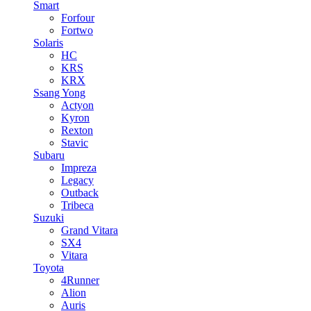
Smart
Forfour
Fortwo
Solaris
HC
KRS
KRX
Ssang Yong
Actyon
Kyron
Rexton
Stavic
Subaru
Impreza
Legacy
Outback
Tribeca
Suzuki
Grand Vitara
SX4
Vitara
Toyota
4Runner
Alion
Auris