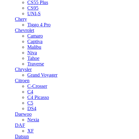
CS55 Plus
CS95
UNI-S
Chery
Tiggo 4 Pro
Chevrolet
Camaro
Captiva
Malibu
Niva
Tahoe
Traverse
Chrysler
Grand Voyager
Citroen
C-Crosser
C4
C4 Picasso
C5
DS4
Daewoo
Nexia
DAF
XF
Datsun