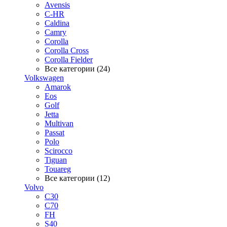
Avensis
C-HR
Caldina
Camry
Corolla
Corolla Cross
Corolla Fielder
Все категории (24)
Volkswagen
Amarok
Eos
Golf
Jetta
Multivan
Passat
Polo
Scirocco
Tiguan
Touareg
Все категории (12)
Volvo
C30
C70
FH
S40