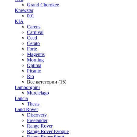
Grand Cherokee
Knewstar
001
KIA
Carens
Carnival
Ceed
Cerato
Forte
Magentis
Morning
Optima
Picanto
Rio
Все категории (15)
Lamborghini
Murcielago
Lancia
Thesis
Land Rover
Discovery
Freelander
Range Rover
Range Rover Evoque
Range Rover Sport