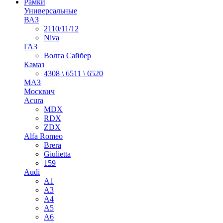
Рамки
Универсальные
ВАЗ
2110/11/12
Niva
ГАЗ
Волга Сайбер
Камаз
4308 \ 6511 \ 6520
МАЗ
Москвич
Acura
MDX
RDX
ZDX
Alfa Romeo
Brera
Giulietta
159
Audi
A1
A3
A4
A5
A6