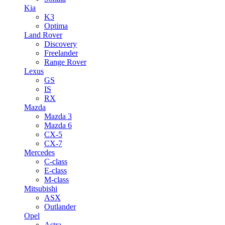
Kia
K3
Optima
Land Rover
Discovery
Freelander
Range Rover
Lexus
GS
IS
RX
Mazda
Mazda 3
Mazda 6
CX-5
CX-7
Mercedes
C-class
E-class
M-class
Mitsubishi
ASX
Outlander
Opel
Astra