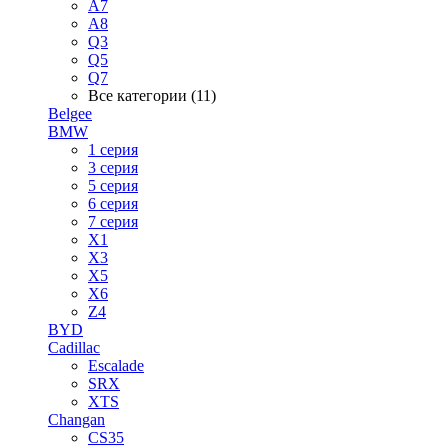
A7
A8
Q3
Q5
Q7
Все категории (11)
Belgee
BMW
1 серия
3 серия
5 серия
6 серия
7 серия
X1
X3
X5
X6
Z4
BYD
Cadillac
Escalade
SRX
XTS
Changan
CS35