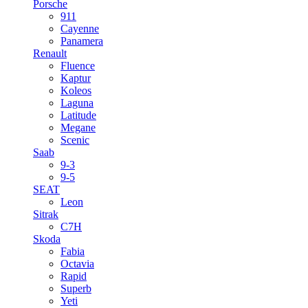
Porsche
911
Cayenne
Panamera
Renault
Fluence
Kaptur
Koleos
Laguna
Latitude
Megane
Scenic
Saab
9-3
9-5
SEAT
Leon
Sitrak
C7H
Skoda
Fabia
Octavia
Rapid
Superb
Yeti