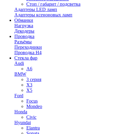
Стоп / габарит / подсветка
Адаптеры LED ламп
Адаптеры ксеноновых ламп
Обманки
Нагрузка
Декодеры
Проводка
Разъёмы
Переходники
Проводка H4
Стекла фар
Audi
A6
BMW
3 серия
X3
X5
Ford
Focus
Mondeo
Honda
Civic
Hyundai
Elantra
Sonata