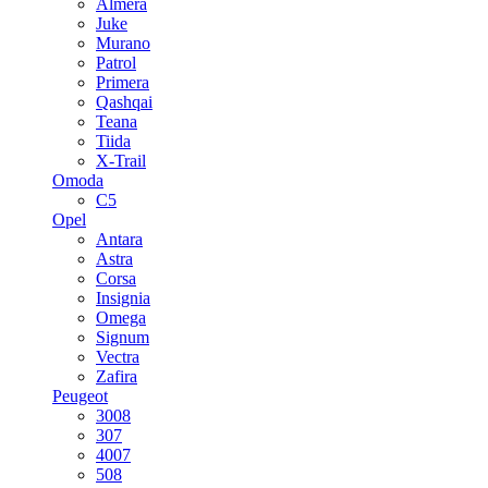
Almera
Juke
Murano
Patrol
Primera
Qashqai
Teana
Tiida
X-Trail
Omoda
C5
Opel
Antara
Astra
Corsa
Insignia
Omega
Signum
Vectra
Zafira
Peugeot
3008
307
4007
508