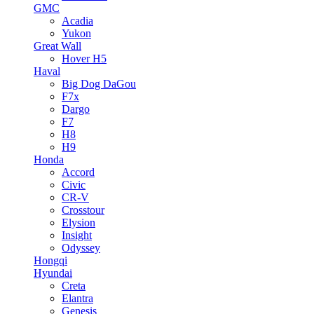
GMC
Acadia
Yukon
Great Wall
Hover H5
Haval
Big Dog DaGou
F7x
Dargo
F7
H8
H9
Honda
Accord
Civic
CR-V
Crosstour
Elysion
Insight
Odyssey
Hongqi
Hyundai
Creta
Elantra
Genesis