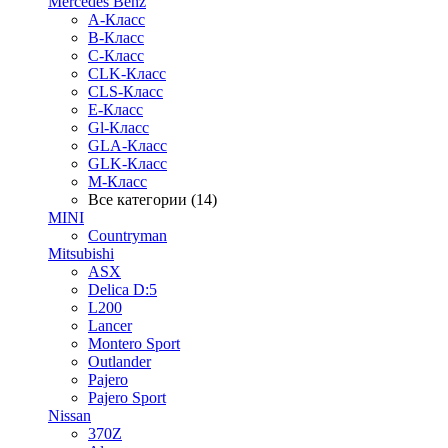
Mercedes Benz
A-Класс
B-Класс
C-Класс
CLK-Класс
CLS-Класс
E-Класс
Gl-Класс
GLA-Класс
GLK-Класс
M-Класс
Все категории (14)
MINI
Countryman
Mitsubishi
ASX
Delica D:5
L200
Lancer
Montero Sport
Outlander
Pajero
Pajero Sport
Nissan
370Z