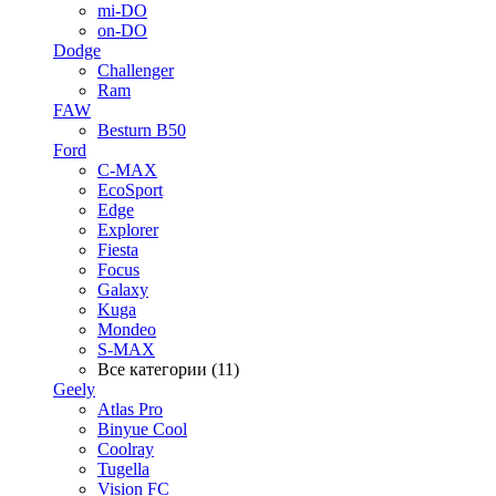
mi-DO
on-DO
Dodge
Challenger
Ram
FAW
Besturn B50
Ford
C-MAX
EcoSport
Edge
Explorer
Fiesta
Focus
Galaxy
Kuga
Mondeo
S-MAX
Все категории (11)
Geely
Atlas Pro
Binyue Cool
Coolray
Tugella
Vision FC